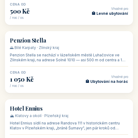
CENA OD
Vhodné pro
500 Kč
🏨 Levné ubytování
/ noc / os.
👥 44
🏡 penzion
Penzion Stella
🌄 Bílé Karpaty · Zlínský kraj
Penzion Stella se nachází v lázeňském městě Luhačovice ve
Zlínském kraji, na adrese Solné 1010 — asi 500 m od centra a 1
km od lázeňské kolo
CENA OD
Vhodné pro
1 050 Kč
🏨 Ubytování na horác
/ noc / os.
👥 50
🏨 hotel
Hotel Ennius
🏔️ Klatovy a okolí · Plzeňský kraj
Hotel Ennius sídlí na adrese Randova 111 v historickém centru
Klatov v Plzeňském kraji, „bráně Šumavy", jen pár kroků od
hlavního náměs