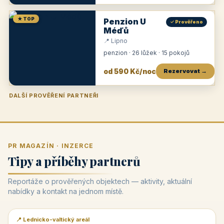
★ TOP
Penzion U
✓ Prověřeno
Méďů
📍 Lipno
penzion · 26 lůžek · 15 pokojů
od 590 Kč/noc
Rezervovat →
DALŠÍ PROVĚŘENÍ PARTNEŘI
Penzion U Zámku
Pension Faber
Penzion a vinařství Dobrovolný
Penzion a restaurace Maštal
Krčma Šatlava
Hotel Rozvoj
Penzion Zvoneček
Penzion Selský dvůr
Penzion Thallerův dům
Hotel Lípa
★
od 500 Kč
★
od 845 Kč
★
od 300 Kč
★
od 360 Kč
★
🍽️
★
od 400 Kč
★
od 550 Kč
★
od 530 Kč
★
od 1 190 Kč
★
od 450 Kč
PR MAGAZÍN · INZERCE
Tipy a příběhy partnerů
Reportáže o prověřených objektech — aktivity, aktuální
nabídky a kontakt na jednom místě.
📍 Lednicko-valtický areál
📰 PR článek