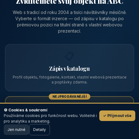
Zviditelněte svůj objekt na ABC
Web s tradicí od roku 2004 a tisíci návštěvníky měsíčně.
Vyberte si formát inzerce — od zápisu v katalogu po
prémiovou pozici na titulní straně s vlastní webovou
prezentací.
📋
Zápis v katalogu
Profil objektu, fotogalerie, kontakt, vlastní webová prezentace
a poptávky zdarma.
NEJPRODÁVANĚJŠÍ
⭐
🍪 Cookies & soukromí
Používáme cookies pro funkčnost webu. Volitelně i
✓ Přijmout vše
💬
Prémiový partner
pro analytiku a marketing.
Jen nutné
TOP pozice na titulce, přednost ve výpisech, zlatý odznak a
Detaily
🖥️ Desktop verze
Design
banner.