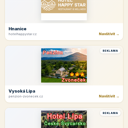
Hnanice
Navštívit →
hotelhappystar.cz
REKLAMA
Vysoká Lípa
Navštívit →
penzion-zvonecek.cz
REKLAMA