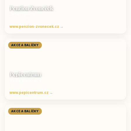
Penzion Zvoneček
Jetřichovice
ubytování České Švýcarsko
www.penzion-zvonecek.cz →
AKCE A BALÍČKY
Pepicentrum
Velké Karlovice
Ubytování v Beskydech
www.pepicentrum.cz →
AKCE A BALÍČKY