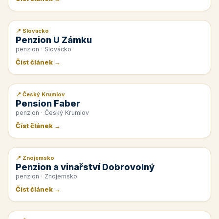
📍 Slovácko
📰 PR článek
Penzion U Zámku
penzion · Slovácko
Číst článek →
📍 Český Krumlov
📰 PR článek
Pension Faber
penzion · Český Krumlov
Číst článek →
📍 Znojemsko
📰 PR článek
Penzion a vinařství Dobrovolný
penzion · Znojemsko
Číst článek →