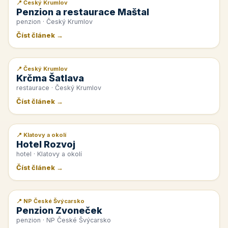
📍 Český Krumlov
📰 PR článek
Penzion a restaurace Maštal
penzion · Český Krumlov
Číst článek →
📍 Český Krumlov
📰 PR článek
Krčma Šatlava
restaurace · Český Krumlov
Číst článek →
📍 Klatovy a okolí
📰 PR článek
Hotel Rozvoj
hotel · Klatovy a okolí
Číst článek →
📍 NP České Švýcarsko
📰 PR článek
Penzion Zvoneček
penzion · NP České Švýcarsko