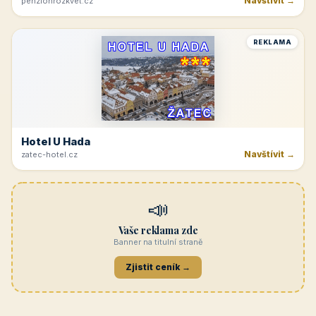
Navštívit →
penzionrozkvet.cz
REKLAMA
Hotel U Hada
Navštívit →
zatec-hotel.cz
📣
Vaše reklama zde
Banner na titulní straně
Zjistit ceník →