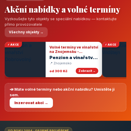
Akční nabídky a volné termíny
Vyzkoušejte tyto objekty se speciální nabídkou — kontaktujte
přímo provozovatele
Všechny objekty →
⚡ AKCE
⚡ AKCE
Volné termíny ve vinařství
na Znojemsku -
degustace vín
Penzion a vinařství
Dobrovolný
📍 Znojemsko
od 300 Kč
Zobrazit →
📣 Máte volné termíny nebo akční nabídku? Umístěte ji
sem.
Inzerovat akci →
OD ROKU 2004 · OSOBNĚ PROVĚŘENÉ