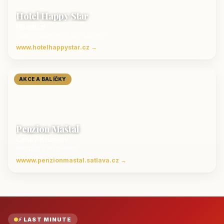
Hotel Happy Star
Hnanice
Luxusní ubytování jižní Morava
www.hotelhappystar.cz →
AKCE A BALÍČKY
Penzion Maštal
Český Krumlov
Penzion a restaurace
wwww.penzionmastal.satlava.cz →
⚡ LAST MINUTE