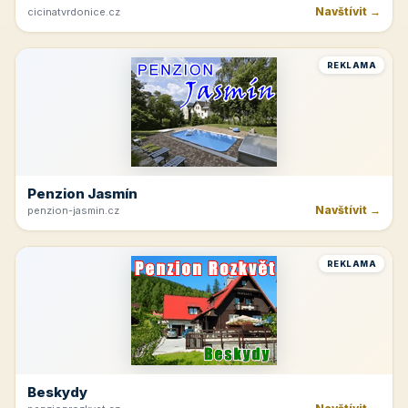
Navštívit →
cicinatvrdonice.cz
REKLAMA
Penzion Jasmín
Navštívit →
penzion-jasmin.cz
REKLAMA
Beskydy