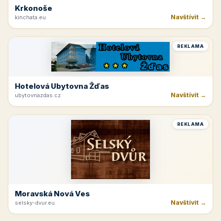
Krkonoše
Navštívit →
kinchata.eu
REKLAMA
Hotelová Ubytovna Žďas
Navštívit →
ubytovnazdas.cz
REKLAMA
Moravská Nová Ves
Navštívit →
selsky-dvur.eu