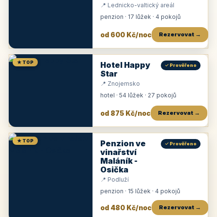
📍 Lednicko-valtický areál
penzion · 17 lůžek · 4 pokojů
od 600 Kč/noc
Rezervovat →
★ TOP
Hotel Happy
✓ Prověřeno
Star
📍 Znojemsko
hotel · 54 lůžek · 27 pokojů
od 875 Kč/noc
Rezervovat →
★ TOP
Penzion ve
✓ Prověřeno
vinařství
Maláník -
Osička
📍 Podluží
penzion · 15 lůžek · 4 pokojů
od 480 Kč/noc
Rezervovat →