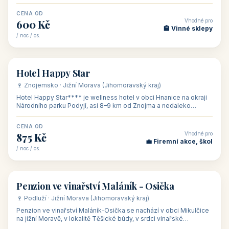
asi 8 km od dáln
CENA OD
Vhodné pro
600 Kč
🏨 Vinné sklepy
/ noc / os.
👥 54
🏨 hotel
Hotel Happy Star
🍷 Znojemsko · Jižní Morava (Jihomoravský kraj)
Hotel Happy Star**** je wellness hotel v obci Hnanice na okraji
Národního parku Podyjí, asi 8–9 km od Znojma a nedaleko
rakouských hranic, v
CENA OD
Vhodné pro
875 Kč
💼 Firemní akce, škol
/ noc / os.
👥 15
🏡 penzion
Penzion ve vinařství Maláník - Osička
🍷 Podluží · Jižní Morava (Jihomoravský kraj)
Penzion ve vinařství Maláník-Osička se nachází v obci Mikulčice
na jižní Moravě, v lokalitě Těšické búdy, v srdci vinařské
podoblasti Slovác