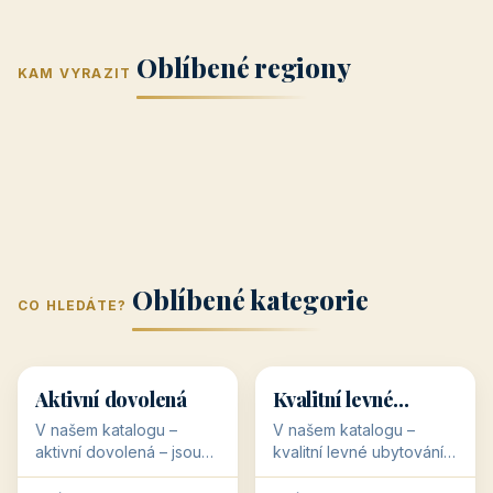
Jižní Morava
Jižní Čechy
(Jihomoravský
(Jihočeský
Střední Čechy
Oblíbené regiony
kraj)
Karlovarský
kraj)
KAM VYRAZIT
Zlínský kraj
Žilinský
(Středočeský
11 objektů
kraj
9 objektů
Liberecký kraj
6 objektů
Plzeňský kraj
4 objekty
kraj)
3 objekty
3 objekty
3 objekty
3 objekty
Oblíbené kategorie
CO HLEDÁTE?
🥾
💰
🥾
💰
36 objektů
34 objektů
Aktivní dovolená
Kvalitní levné
ubytování
V našem katalogu –
V našem katalogu –
aktivní dovolená – jsou
kvalitní levné ubytování –
pro Vás připraveny
jsou pro Vás připraveny