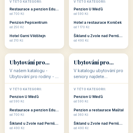
objekty, které s aktivní
objekty, které nabízí
V TÉTO KATEGORII:
V TÉTO KATEGORII:
dovolenou přímo
cenově dostupné
Restaurace a penzion Eduard
Penzion U Méďů
souvisejí. Aktivní
ubytování v ČR. Budete
od 700 Kč
od 590 Kč
dovolená nebo aktivní
překvapeni, že i v nižší
Penzion Pepicentrum
Hotel a restaurace Koníček
odpočinek jso...
c...
od 250 Kč
od 1 170 Kč
Hotel Garni Vildštejn
Šikland u Zvole nad Pernštejnem
👨‍👩‍👧‍👦
🧓
od 310 Kč
od 490 Kč
👨‍👩‍👧‍👦
🧓
34 objektů
33 objektů
Ubytování pro
Ubytování pro
rodiny
seniory
V našem katalogu -
V katalogu ubytování pro
Ubytování pro rodiny -
seniory najdete
jsou pro Vás připraveny
penziony a hotely, které
objekty, které svojí
jsou přizpůsobeny pro
V TÉTO KATEGORII:
V TÉTO KATEGORII:
polohou či vybaveností,
ubytování klientů vyššího
Penzion U Méďů
Penzion U Méďů
nabízí klidné ubytování
věku. Některé z nich
od 590 Kč
od 590 Kč
pro rodiny. Penziony,...
nabízí speciální balíč...
Restaurace a penzion Eduard
Penzion a restaurace Maštal
od 700 Kč
od 360 Kč
Šikland u Zvole nad Pernštejnem
Šikland u Zvole nad Pernštejnem
💕
🚴
od 490 Kč
od 490 Kč