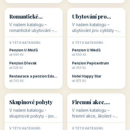
💕
🚴
32 objektů
32 objektů
Romantické
Ubytování pro
ubytování
cyklisty
V našem katalogu –
V našem katalogu –
romantické ubytování –
ubytování pro cyklisty –
jsou pro Vás připraveny
jsou pro Vás připraveny
objekty, které svojí
objekty, které jsou na
V TÉTO KATEGORII:
V TÉTO KATEGORII:
stavbou, polohou anebo
milovníky cykloturistiky
Penzion U Méďů
Penzion U Méďů
zaměřením nabízí
připraveny. Většinou mají
od 590 Kč
od 590 Kč
romantické pobyty.
přímo kolárny a...
Penzion Dřevák
Penzion Pepicentrum
Romantické ...
od 525 Kč
od 250 Kč
Restaurace a penzion Eduard
Hotel Happy Star
👥
💼
od 700 Kč
od 875 Kč
👥
💼
32 objektů
31 objektů
Skupinové pobyty
Firemní akce,
školení
V našem katalogu -
V našem katalogu –
skupinové pobyty - jsou
firemní akce, školení –
pro Vás připraveny
jsou pro Vás připraveny
objekty, které nabízí
objekty, které mají
V TÉTO KATEGORII:
V TÉTO KATEGORII: