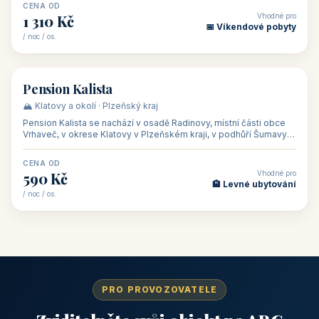
CENA OD
Vhodné pro
1 310 Kč
📅 Víkendové pobyty
/ noc / os.
👥 40
🏡 penzion
Pension Kalista
🏔️ Klatovy a okolí · Plzeňský kraj
Pension Kalista se nachází v osadě Radinovy, místní části obce
Vrhaveč, v okrese Klatovy v Plzeňském kraji, v podhůří Šumavy
— do města Klat
CENA OD
Vhodné pro
590 Kč
🏨 Levné ubytování
/ noc / os.
PRO PROVOZOVATELE