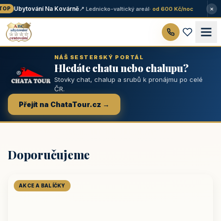
×
Ubytování Na Kovárně
📍 Lednicko-valtický areál
· od 600 Kč/noc
OP
NÁŠ SESTERSKÝ PORTÁL
Hledáte chatu nebo chalupu?
Stovky chat, chalup a srubů k pronájmu po celé
ČR.
Přejít na ChataTour.cz →
Doporučujeme
AKCE A BALÍČKY