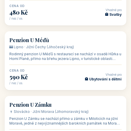
CENA OD
Vhodné pro
480 Kč
🏨 Svatby
/ noc / os.
👥 26
🏡 penzion
Penzion U Méďů
🏰 Lipno · Jižní Čechy (Jihočeský kraj)
Rodinný penzion U Méďů s restaurací se nachází v osadě Hůrka u
Horní Plané, přímo na břehu jezera Lipno, v turistické oblasti
Šumava. Pokoje
CENA OD
Vhodné pro
590 Kč
🏨 Ubytování s dětmi
/ noc / os.
👥 28
🏡 penzion
Penzion U Zámku
🍷 Slovácko · Jižní Morava (Jihomoravský kraj)
Penzion U Zámku se nachází přímo u zámku v Miloticích na jižní
Moravě, jedné z nejvýznamnějších barokních památek na Moravě,
v budově bývalé