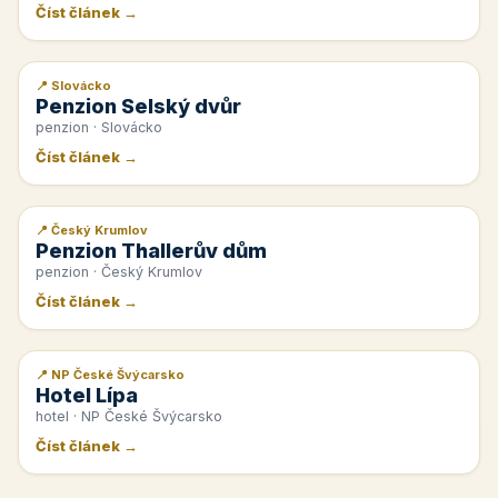
Číst článek →
📍 Slovácko
📰 PR článek
Penzion Selský dvůr
penzion · Slovácko
Číst článek →
📍 Český Krumlov
📰 PR článek
Penzion Thallerův dům
penzion · Český Krumlov
Číst článek →
📍 NP České Švýcarsko
📰 PR článek
Hotel Lípa
hotel · NP České Švýcarsko
Číst článek →