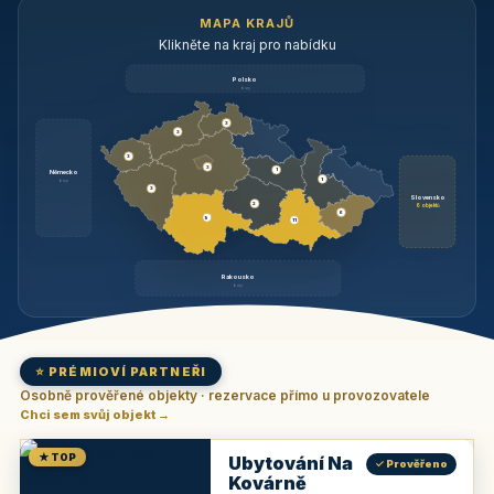
MAPA KRAJŮ
Klikněte na kraj pro nabídku
Polsko
brzy
3
3
3
3
1
Německo
1
brzy
3
Slovensko
2
6 objektů
6
9
11
Rakousko
brzy
⭐ PRÉMIOVÍ PARTNEŘI
Osobně prověřené objekty · rezervace přímo u provozovatele
Chci sem svůj objekt →
★ TOP
Ubytování Na
✓ Prověřeno
Kovárně