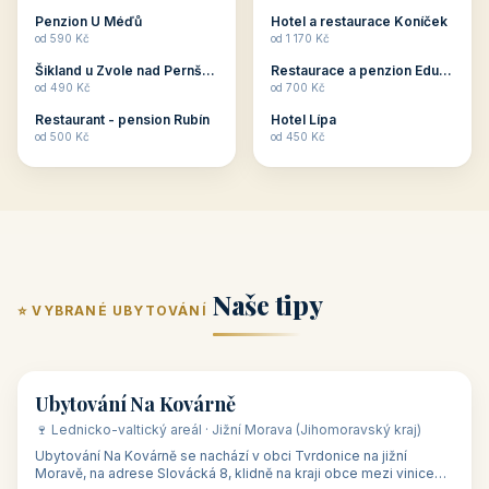
ubytování skupin v
zkušenosti pořádat i
Penzion U Méďů
Hotel a restaurace Koníček
penzionech, hotelích a
menší firemní akce a
od 590 Kč
od 1 170 Kč
apartmánech v ČR.
firemní školení, ale také
Šikland u Zvole nad Pernštejnem
Restaurace a penzion Eduard
Budete překva...
ob...
od 490 Kč
od 700 Kč
Restaurant - pension Rubín
Hotel Lípa
od 500 Kč
od 450 Kč
Naše tipy
⭐ VYBRANÉ UBYTOVÁNÍ
👥 17
🏡 penzion
Ubytování Na Kovárně
🍷 Lednicko-valtický areál · Jižní Morava (Jihomoravský kraj)
Ubytování Na Kovárně se nachází v obci Tvrdonice na jižní
Moravě, na adrese Slovácká 8, klidně na kraji obce mezi vinicemi,