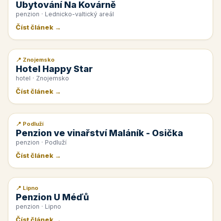
Ubytování Na Kovárně
penzion · Lednicko-valtický areál
Číst článek →
📍 Znojemsko
📰 PR článek
Hotel Happy Star
hotel · Znojemsko
Číst článek →
📍 Podluží
📰 PR článek
Penzion ve vinařství Maláník - Osička
penzion · Podluží
Číst článek →
📍 Lipno
📰 PR článek
Penzion U Méďů
penzion · Lipno
Číst článek →