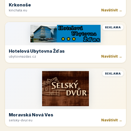
Krkonoše
Navštívit →
kinchata.eu
REKLAMA
Hotelová Ubytovna Žďas
Navštívit →
ubytovnazdas.cz
REKLAMA
Moravská Nová Ves
Navštívit →
selsky-dvur.eu