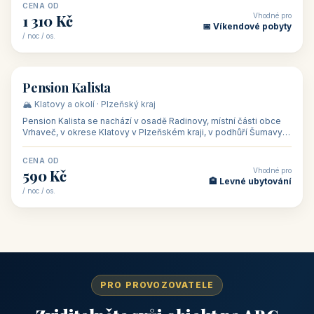
CENA OD
Vhodné pro
1 310 Kč
📅 Víkendové pobyty
/ noc / os.
👥 40
🏡 penzion
Pension Kalista
🏔️ Klatovy a okolí · Plzeňský kraj
Pension Kalista se nachází v osadě Radinovy, místní části obce
Vrhaveč, v okrese Klatovy v Plzeňském kraji, v podhůří Šumavy
— do města Klat
CENA OD
Vhodné pro
590 Kč
🏨 Levné ubytování
/ noc / os.
PRO PROVOZOVATELE