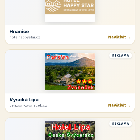
Hnanice
Navštívit →
hotelhappystar.cz
REKLAMA
Vysoká Lípa
Navštívit →
penzion-zvonecek.cz
REKLAMA