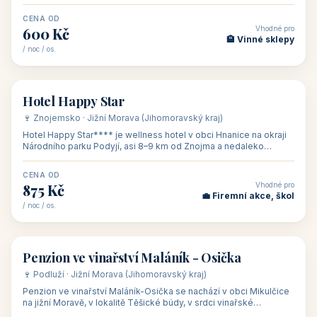
asi 8 km od dáln
CENA OD
Vhodné pro
600 Kč
🏨 Vinné sklepy
/ noc / os.
👥 54
🏨 hotel
Hotel Happy Star
🍷 Znojemsko · Jižní Morava (Jihomoravský kraj)
Hotel Happy Star**** je wellness hotel v obci Hnanice na okraji
Národního parku Podyjí, asi 8–9 km od Znojma a nedaleko
rakouských hranic, v
CENA OD
Vhodné pro
875 Kč
💼 Firemní akce, škol
/ noc / os.
👥 15
🏡 penzion
Penzion ve vinařství Maláník - Osička
🍷 Podluží · Jižní Morava (Jihomoravský kraj)
Penzion ve vinařství Maláník-Osička se nachází v obci Mikulčice
na jižní Moravě, v lokalitě Těšické búdy, v srdci vinařské
podoblasti Slovác