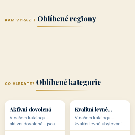
Jižní Morava
Jižní Čechy
(Jihomoravský
(Jihočeský
Střední Čechy
Oblíbené regiony
kraj)
Karlovarský
kraj)
KAM VYRAZIT
Zlínský kraj
Žilinský
(Středočeský
11 objektů
kraj
9 objektů
Liberecký kraj
6 objektů
Plzeňský kraj
4 objekty
kraj)
3 objekty
3 objekty
3 objekty
3 objekty
Oblíbené kategorie
CO HLEDÁTE?
🥾
💰
🥾
💰
36 objektů
34 objektů
Aktivní dovolená
Kvalitní levné
ubytování
V našem katalogu –
V našem katalogu –
aktivní dovolená – jsou
kvalitní levné ubytování –
pro Vás připraveny
jsou pro Vás připraveny