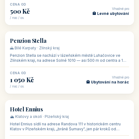
CENA OD
Vhodné pro
500 Kč
🏨 Levné ubytování
/ noc / os.
👥 44
🏡 penzion
Penzion Stella
🌄 Bílé Karpaty · Zlínský kraj
Penzion Stella se nachází v lázeňském městě Luhačovice ve
Zlínském kraji, na adrese Solné 1010 — asi 500 m od centra a 1
km od lázeňské kolo
CENA OD
Vhodné pro
1 050 Kč
🏨 Ubytování na horác
/ noc / os.
👥 50
🏨 hotel
Hotel Ennius
🏔️ Klatovy a okolí · Plzeňský kraj
Hotel Ennius sídlí na adrese Randova 111 v historickém centru
Klatov v Plzeňském kraji, „bráně Šumavy", jen pár kroků od
hlavního náměs