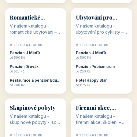
💕
🚴
32 objektů
32 objektů
Romantické
Ubytování pro
ubytování
cyklisty
V našem katalogu –
V našem katalogu –
romantické ubytování –
ubytování pro cyklisty –
jsou pro Vás připraveny
jsou pro Vás připraveny
objekty, které svojí
objekty, které jsou na
V TÉTO KATEGORII:
V TÉTO KATEGORII:
stavbou, polohou anebo
milovníky cykloturistiky
Penzion U Méďů
Penzion U Méďů
zaměřením nabízí
připraveny. Většinou mají
od 590 Kč
od 590 Kč
romantické pobyty.
přímo kolárny a...
Penzion Dřevák
Penzion Pepicentrum
Romantické ...
od 525 Kč
od 250 Kč
Restaurace a penzion Eduard
Hotel Happy Star
👥
💼
od 700 Kč
od 875 Kč
👥
💼
32 objektů
31 objektů
Skupinové pobyty
Firemní akce,
školení
V našem katalogu -
V našem katalogu –
skupinové pobyty - jsou
firemní akce, školení –
pro Vás připraveny
jsou pro Vás připraveny
objekty, které nabízí
objekty, které mají
V TÉTO KATEGORII:
V TÉTO KATEGORII: