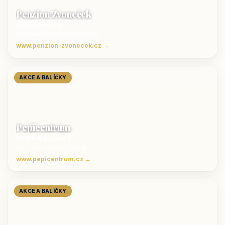
Penzion Zvoneček
Jetřichovice
ubytování České Švýcarsko
www.penzion-zvonecek.cz →
AKCE A BALÍČKY
Pepicentrum
Velké Karlovice
Ubytování v Beskydech
www.pepicentrum.cz →
AKCE A BALÍČKY