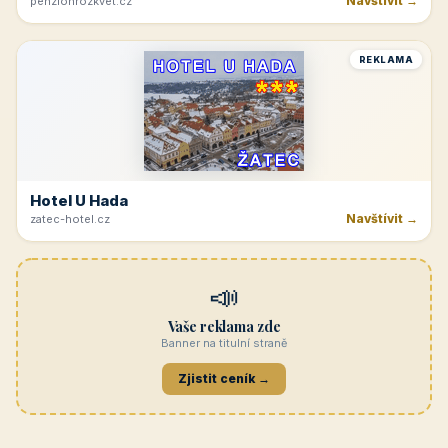
Navštívit →
penzionrozkvet.cz
REKLAMA
Hotel U Hada
Navštívit →
zatec-hotel.cz
📣
Vaše reklama zde
Banner na titulní straně
Zjistit ceník →