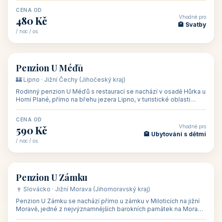
CENA OD
Vhodné pro
480 Kč
🏨 Svatby
/ noc / os.
👥 26
🏡 penzion
Penzion U Méďů
🏰 Lipno · Jižní Čechy (Jihočeský kraj)
Rodinný penzion U Méďů s restaurací se nachází v osadě Hůrka u
Horní Plané, přímo na břehu jezera Lipno, v turistické oblasti
Šumava. Pokoje
CENA OD
Vhodné pro
590 Kč
🏨 Ubytování s dětmi
/ noc / os.
👥 28
🏡 penzion
Penzion U Zámku
🍷 Slovácko · Jižní Morava (Jihomoravský kraj)
Penzion U Zámku se nachází přímo u zámku v Miloticích na jižní
Moravě, jedné z nejvýznamnějších barokních památek na Moravě,
v budově bývalé