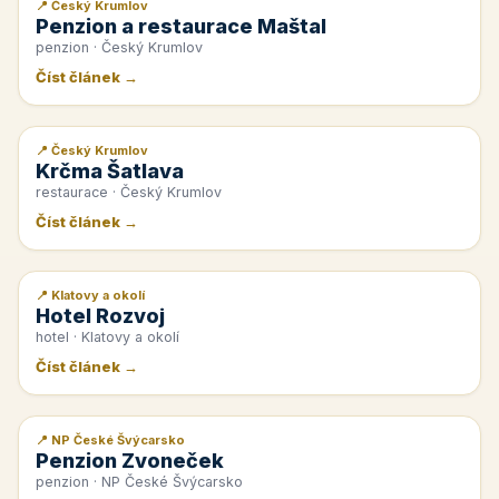
📍 Český Krumlov
📰 PR článek
Penzion a restaurace Maštal
penzion · Český Krumlov
Číst článek →
📍 Český Krumlov
📰 PR článek
Krčma Šatlava
restaurace · Český Krumlov
Číst článek →
📍 Klatovy a okolí
📰 PR článek
Hotel Rozvoj
hotel · Klatovy a okolí
Číst článek →
📍 NP České Švýcarsko
📰 PR článek
Penzion Zvoneček
penzion · NP České Švýcarsko