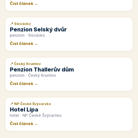
Číst článek →
📍 Slovácko
📰 PR článek
Penzion Selský dvůr
penzion · Slovácko
Číst článek →
📍 Český Krumlov
📰 PR článek
Penzion Thallerův dům
penzion · Český Krumlov
Číst článek →
📍 NP České Švýcarsko
📰 PR článek
Hotel Lípa
hotel · NP České Švýcarsko
Číst článek →