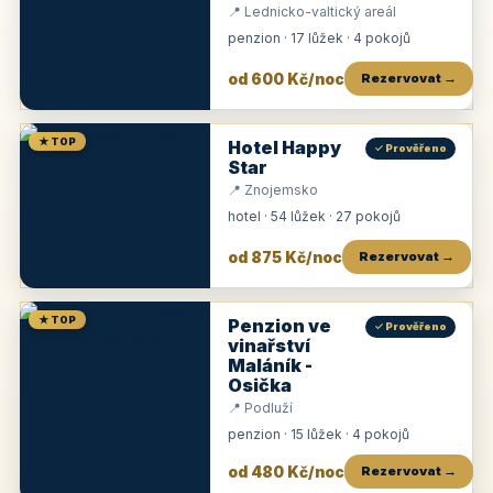
📍 Lednicko-valtický areál
penzion · 17 lůžek · 4 pokojů
od 600 Kč/noc
Rezervovat →
★ TOP
Hotel Happy
✓ Prověřeno
Star
📍 Znojemsko
hotel · 54 lůžek · 27 pokojů
od 875 Kč/noc
Rezervovat →
★ TOP
Penzion ve
✓ Prověřeno
vinařství
Maláník -
Osička
📍 Podluží
penzion · 15 lůžek · 4 pokojů
od 480 Kč/noc
Rezervovat →