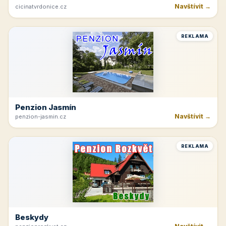
Navštívit →
cicinatvrdonice.cz
REKLAMA
Penzion Jasmín
Navštívit →
penzion-jasmin.cz
REKLAMA
Beskydy