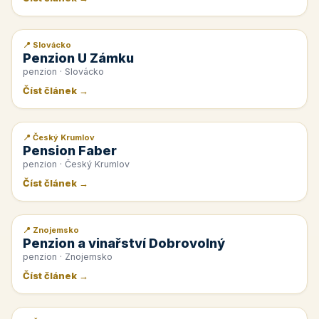
📍 Slovácko
📰 PR článek
Penzion U Zámku
penzion · Slovácko
Číst článek →
📍 Český Krumlov
📰 PR článek
Pension Faber
penzion · Český Krumlov
Číst článek →
📍 Znojemsko
📰 PR článek
Penzion a vinařství Dobrovolný
penzion · Znojemsko
Číst článek →