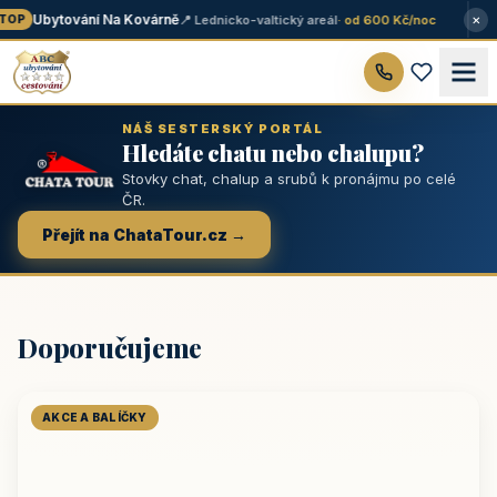
×
Ubytování Na Kovárně
📍 Lednicko-valtický areál
· od 600 Kč/noc
OP
NÁŠ SESTERSKÝ PORTÁL
Hledáte chatu nebo chalupu?
Stovky chat, chalup a srubů k pronájmu po celé
ČR.
Přejít na ChataTour.cz →
Doporučujeme
AKCE A BALÍČKY