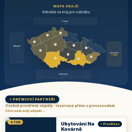
MAPA KRAJŮ
Klikněte na kraj pro nabídku
Polsko
brzy
3
3
3
3
1
Německo
1
brzy
3
Slovensko
2
6 objektů
6
9
11
Rakousko
brzy
⭐ PRÉMIOVÍ PARTNEŘI
Osobně prověřené objekty · rezervace přímo u provozovatele
Chci sem svůj objekt →
★ TOP
Ubytování Na
✓ Prověřeno
Kovárně