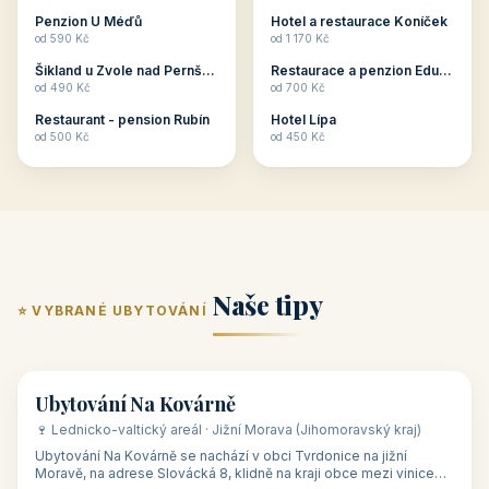
ubytování skupin v
zkušenosti pořádat i
Penzion U Méďů
Hotel a restaurace Koníček
penzionech, hotelích a
menší firemní akce a
od 590 Kč
od 1 170 Kč
apartmánech v ČR.
firemní školení, ale také
Šikland u Zvole nad Pernštejnem
Restaurace a penzion Eduard
Budete překva...
ob...
od 490 Kč
od 700 Kč
Restaurant - pension Rubín
Hotel Lípa
od 500 Kč
od 450 Kč
Naše tipy
⭐ VYBRANÉ UBYTOVÁNÍ
👥 17
🏡 penzion
Ubytování Na Kovárně
🍷 Lednicko-valtický areál · Jižní Morava (Jihomoravský kraj)
Ubytování Na Kovárně se nachází v obci Tvrdonice na jižní
Moravě, na adrese Slovácká 8, klidně na kraji obce mezi vinicemi,