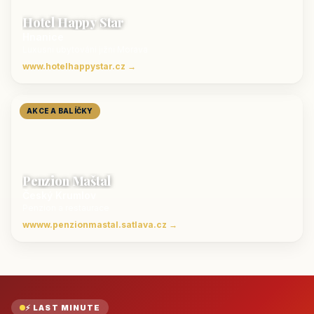
Hotel Happy Star
Hnanice
Luxusní ubytování jižní Morava
www.hotelhappystar.cz →
AKCE A BALÍČKY
Penzion Maštal
Český Krumlov
Penzion a restaurace
wwww.penzionmastal.satlava.cz →
⚡ LAST MINUTE