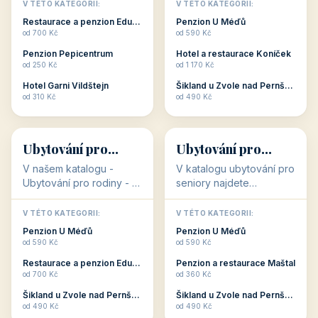
objekty, které s aktivní
objekty, které nabízí
V TÉTO KATEGORII:
V TÉTO KATEGORII:
dovolenou přímo
cenově dostupné
Restaurace a penzion Eduard
Penzion U Méďů
souvisejí. Aktivní
ubytování v ČR. Budete
od 700 Kč
od 590 Kč
dovolená nebo aktivní
překvapeni, že i v nižší
Penzion Pepicentrum
Hotel a restaurace Koníček
odpočinek jso...
c...
od 250 Kč
od 1 170 Kč
Hotel Garni Vildštejn
Šikland u Zvole nad Pernštejnem
👨‍👩‍👧‍👦
🧓
od 310 Kč
od 490 Kč
👨‍👩‍👧‍👦
🧓
34 objektů
33 objektů
Ubytování pro
Ubytování pro
rodiny
seniory
V našem katalogu -
V katalogu ubytování pro
Ubytování pro rodiny -
seniory najdete
jsou pro Vás připraveny
penziony a hotely, které
objekty, které svojí
jsou přizpůsobeny pro
V TÉTO KATEGORII:
V TÉTO KATEGORII:
polohou či vybaveností,
ubytování klientů vyššího
Penzion U Méďů
Penzion U Méďů
nabízí klidné ubytování
věku. Některé z nich
od 590 Kč
od 590 Kč
pro rodiny. Penziony,...
nabízí speciální balíč...
Restaurace a penzion Eduard
Penzion a restaurace Maštal
od 700 Kč
od 360 Kč
Šikland u Zvole nad Pernštejnem
Šikland u Zvole nad Pernštejnem
💕
🚴
od 490 Kč
od 490 Kč