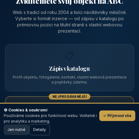
Zviditelněte svůj objekt na ABC
Web s tradicí od roku 2004 a tisíci návštěvníky měsíčně.
Vyberte si formát inzerce — od zápisu v katalogu po
prémiovou pozici na titulní straně s vlastní webovou
prezentací.
📋
Zápis v katalogu
Profil objektu, fotogalerie, kontakt, vlastní webová prezentace
a poptávky zdarma.
NEJPRODÁVANĚJŠÍ
⭐
🍪 Cookies & soukromí
Používáme cookies pro funkčnost webu. Volitelně i
✓ Přijmout vše
💬
Prémiový partner
pro analytiku a marketing.
Jen nutné
TOP pozice na titulce, přednost ve výpisech, zlatý odznak a
Detaily
🖥️ Desktop verze
Design
banner.