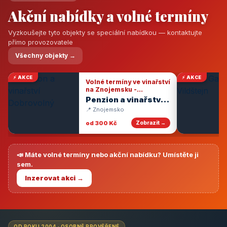
Akční nabídky a volné termíny
Vyzkoušejte tyto objekty se speciální nabídkou — kontaktujte
přímo provozovatele
Všechny objekty →
⚡ AKCE
⚡ AKCE
Volné termíny ve vinařství
na Znojemsku -
degustace vín
Penzion a vinařství
Dobrovolný
📍 Znojemsko
od 300 Kč
Zobrazit →
📣 Máte volné termíny nebo akční nabídku? Umístěte ji
sem.
Inzerovat akci →
OD ROKU 2004 · OSOBNĚ PROVĚŘENÉ