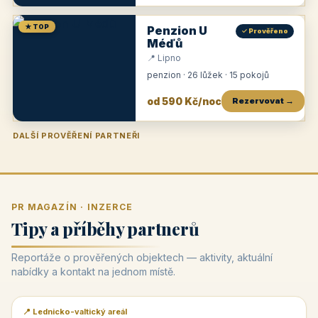
★ TOP
Penzion U
✓ Prověřeno
Méďů
📍 Lipno
penzion · 26 lůžek · 15 pokojů
od 590 Kč/noc
Rezervovat →
DALŠÍ PROVĚŘENÍ PARTNEŘI
Penzion U Zámku
Pension Faber
Penzion a vinařství Dobrovolný
Penzion a restaurace Maštal
Krčma Šatlava
Hotel Rozvoj
Penzion Zvoneček
Penzion Selský dvůr
Penzion Thallerův dům
Hotel Lípa
★
od 500 Kč
★
od 845 Kč
★
od 300 Kč
★
od 360 Kč
★
🍽️
★
od 400 Kč
★
od 550 Kč
★
od 530 Kč
★
od 1 190 Kč
★
od 450 Kč
PR MAGAZÍN · INZERCE
Tipy a příběhy partnerů
Reportáže o prověřených objektech — aktivity, aktuální
nabídky a kontakt na jednom místě.
📍 Lednicko-valtický areál
📰 PR článek