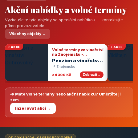
Akční nabídky a volné termíny
Vyzkoušejte tyto objekty se speciální nabídkou — kontaktujte
přímo provozovatele
Všechny objekty →
⚡ AKCE
⚡ AKCE
Volné termíny ve vinařství
na Znojemsku -
degustace vín
Penzion a vinařství
Dobrovolný
📍 Znojemsko
od 300 Kč
Zobrazit →
📣 Máte volné termíny nebo akční nabídku? Umístěte ji
sem.
Inzerovat akci →
OD ROKU 2004 · OSOBNĚ PROVĚŘENÉ