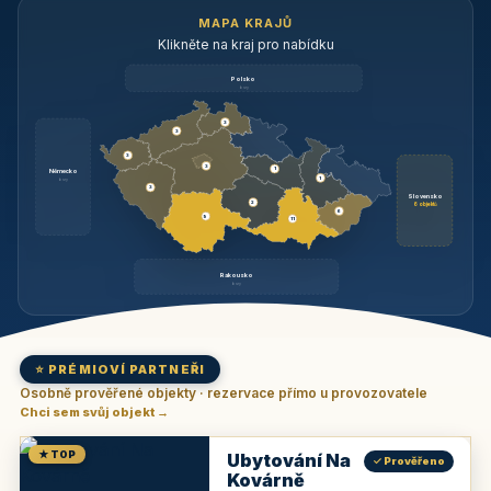
MAPA KRAJŮ
Klikněte na kraj pro nabídku
Polsko
brzy
3
3
3
3
1
Německo
1
brzy
3
Slovensko
2
6 objektů
6
9
11
Rakousko
brzy
⭐ PRÉMIOVÍ PARTNEŘI
Osobně prověřené objekty · rezervace přímo u provozovatele
Chci sem svůj objekt →
★ TOP
Ubytování Na
✓ Prověřeno
Kovárně