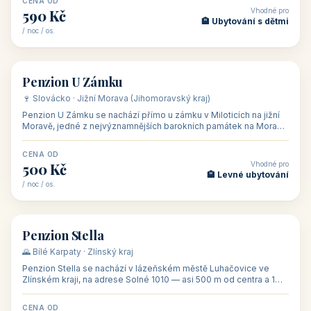
CENA OD
Vhodné pro
480 Kč
🏨 Svatby
/ noc / os.
👥 26
🏡 penzion
Penzion U Méďů
🏰 Lipno · Jižní Čechy (Jihočeský kraj)
Rodinný penzion U Méďů s restaurací se nachází v osadě Hůrka u
Horní Plané, přímo na břehu jezera Lipno, v turistické oblasti
Šumava. Pokoje
CENA OD
Vhodné pro
590 Kč
🏨 Ubytování s dětmi
/ noc / os.
👥 28
🏡 penzion
Penzion U Zámku
🍷 Slovácko · Jižní Morava (Jihomoravský kraj)
Penzion U Zámku se nachází přímo u zámku v Miloticích na jižní
Moravě, jedné z nejvýznamnějších barokních památek na Moravě,
v budově bývalé