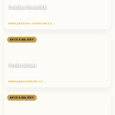
Penzion Zvoneček
Jetřichovice
ubytování České Švýcarsko
www.penzion-zvonecek.cz →
AKCE A BALÍČKY
Pepicentrum
Velké Karlovice
Ubytování v Beskydech
www.pepicentrum.cz →
AKCE A BALÍČKY