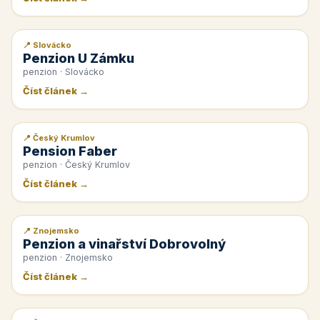
📍 Slovácko
📰 PR článek
Penzion U Zámku
penzion · Slovácko
Číst článek →
📍 Český Krumlov
📰 PR článek
Pension Faber
penzion · Český Krumlov
Číst článek →
📍 Znojemsko
📰 PR článek
Penzion a vinařství Dobrovolný
penzion · Znojemsko
Číst článek →