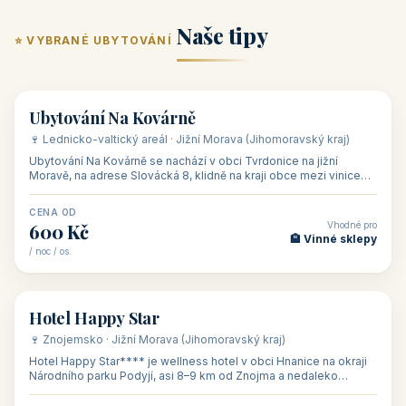
ubytování skupin v
zkušenosti pořádat i
Penzion U Méďů
Hotel a restaurace Koníček
penzionech, hotelích a
menší firemní akce a
od 590 Kč
od 1 170 Kč
apartmánech v ČR.
firemní školení, ale také
Šikland u Zvole nad Pernštejnem
Restaurace a penzion Eduard
Budete překva...
ob...
od 490 Kč
od 700 Kč
Restaurant - pension Rubín
Hotel Lípa
od 500 Kč
od 450 Kč
Naše tipy
⭐ VYBRANÉ UBYTOVÁNÍ
👥 17
🏡 penzion
Ubytování Na Kovárně
🍷 Lednicko-valtický areál · Jižní Morava (Jihomoravský kraj)
Ubytování Na Kovárně se nachází v obci Tvrdonice na jižní
Moravě, na adrese Slovácká 8, klidně na kraji obce mezi vinicemi,