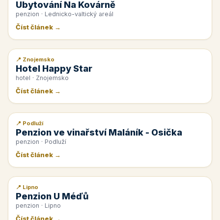
Ubytování Na Kovárně
penzion · Lednicko-valtický areál
Číst článek →
📍 Znojemsko
📰 PR článek
Hotel Happy Star
hotel · Znojemsko
Číst článek →
📍 Podluží
📰 PR článek
Penzion ve vinařství Maláník - Osička
penzion · Podluží
Číst článek →
📍 Lipno
📰 PR článek
Penzion U Méďů
penzion · Lipno
Číst článek →