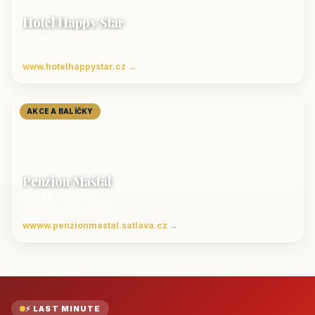
Hotel Happy Star
Hnanice
Luxusní ubytování jižní Morava
www.hotelhappystar.cz →
AKCE A BALÍČKY
Penzion Maštal
Český Krumlov
Penzion a restaurace
wwww.penzionmastal.satlava.cz →
⚡ LAST MINUTE