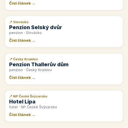
Číst článek →
📍 Slovácko
📰 PR článek
Penzion Selský dvůr
penzion · Slovácko
Číst článek →
📍 Český Krumlov
📰 PR článek
Penzion Thallerův dům
penzion · Český Krumlov
Číst článek →
📍 NP České Švýcarsko
📰 PR článek
Hotel Lípa
hotel · NP České Švýcarsko
Číst článek →