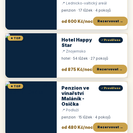
📍 Lednicko-valtický areál
penzion · 17 lůžek · 4 pokojů
od 600 Kč/noc
Rezervovat →
★ TOP
Hotel Happy
✓ Prověřeno
Star
📍 Znojemsko
hotel · 54 lůžek · 27 pokojů
od 875 Kč/noc
Rezervovat →
★ TOP
Penzion ve
✓ Prověřeno
vinařství
Maláník -
Osička
📍 Podluží
penzion · 15 lůžek · 4 pokojů
od 480 Kč/noc
Rezervovat →