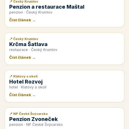
📍 Český Krumlov
📰 PR článek
Penzion a restaurace Maštal
penzion · Český Krumlov
Číst článek →
📍 Český Krumlov
📰 PR článek
Krčma Šatlava
restaurace · Český Krumlov
Číst článek →
📍 Klatovy a okolí
📰 PR článek
Hotel Rozvoj
hotel · Klatovy a okolí
Číst článek →
📍 NP České Švýcarsko
📰 PR článek
Penzion Zvoneček
penzion · NP České Švýcarsko