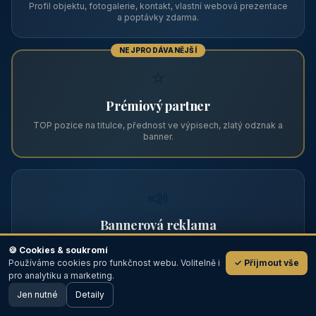
Zviditelněte svůj objekt na ABC
Web s tradicí od roku 2004 a tisíci návštěvníky měsíčně.
Vyberte si formát inzerce — od zápisu v katalogu po
prémiovou pozici na titulní straně s vlastní webovou
prezentací.
📋
Zápis v katalogu
Profil objektu, fotogalerie, kontakt, vlastní webová prezentace
a poptávky zdarma.
NEJPRODÁVANĚJŠÍ
⭐
🍪 Cookies & soukromí
Používáme cookies pro funkčnost webu. Volitelně i
✓ Přijmout vše
💬
Prémiový partner
pro analytiku a marketing.
Jen nutné
TOP pozice na titulce, přednost ve výpisech, zlatý odznak a
Detaily
🖥️ Desktop verze
Design
banner.