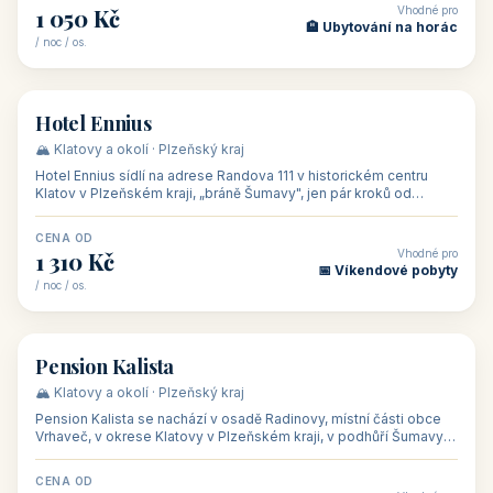
CENA OD
Vhodné pro
500 Kč
🏨 Levné ubytování
/ noc / os.
👥 44
🏡 penzion
Penzion Stella
🌄 Bílé Karpaty · Zlínský kraj
Penzion Stella se nachází v lázeňském městě Luhačovice ve
Zlínském kraji, na adrese Solné 1010 — asi 500 m od centra a 1
km od lázeňské kolo
CENA OD
Vhodné pro
1 050 Kč
🏨 Ubytování na horác
/ noc / os.
👥 50
🏨 hotel
Hotel Ennius
🏔️ Klatovy a okolí · Plzeňský kraj
Hotel Ennius sídlí na adrese Randova 111 v historickém centru
Klatov v Plzeňském kraji, „bráně Šumavy", jen pár kroků od
hlavního náměs