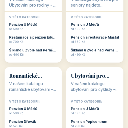
objekty, které s aktivní
objekty, které nabízí
V TÉTO KATEGORII:
V TÉTO KATEGORII:
dovolenou přímo
cenově dostupné
Restaurace a penzion Eduard
Penzion U Méďů
souvisejí. Aktivní
ubytování v ČR. Budete
od 700 Kč
od 590 Kč
dovolená nebo aktivní
překvapeni, že i v nižší
Penzion Pepicentrum
Hotel a restaurace Koníček
odpočinek jso...
c...
od 250 Kč
od 1 170 Kč
Hotel Garni Vildštejn
Šikland u Zvole nad Pernštejnem
👨‍👩‍👧‍👦
🧓
od 310 Kč
od 490 Kč
👨‍👩‍👧‍👦
🧓
34 objektů
33 objektů
Ubytování pro
Ubytování pro
rodiny
seniory
V našem katalogu -
V katalogu ubytování pro
Ubytování pro rodiny -
seniory najdete
jsou pro Vás připraveny
penziony a hotely, které
objekty, které svojí
jsou přizpůsobeny pro
V TÉTO KATEGORII:
V TÉTO KATEGORII:
polohou či vybaveností,
ubytování klientů vyššího
Penzion U Méďů
Penzion U Méďů
nabízí klidné ubytování
věku. Některé z nich
od 590 Kč
od 590 Kč
pro rodiny. Penziony,...
nabízí speciální balíč...
Restaurace a penzion Eduard
Penzion a restaurace Maštal
od 700 Kč
od 360 Kč
Šikland u Zvole nad Pernštejnem
Šikland u Zvole nad Pernštejnem
💕
🚴
od 490 Kč
od 490 Kč