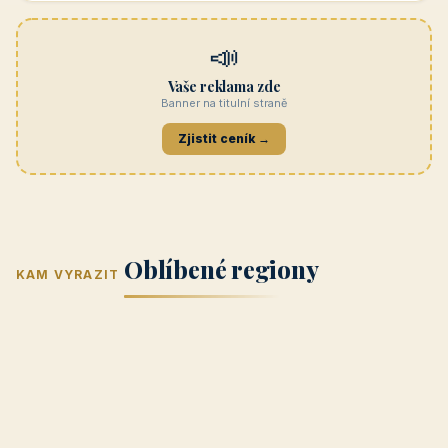
Navštívit →
penzionrozkvet.cz
REKLAMA
Hotel U Hada
Navštívit →
zatec-hotel.cz
📣
Vaše reklama zde
Banner na titulní straně
Zjistit ceník →