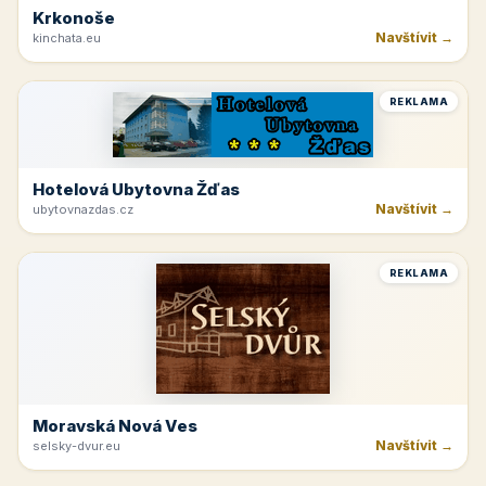
Krkonoše
Navštívit →
kinchata.eu
REKLAMA
Hotelová Ubytovna Žďas
Navštívit →
ubytovnazdas.cz
REKLAMA
Moravská Nová Ves
Navštívit →
selsky-dvur.eu