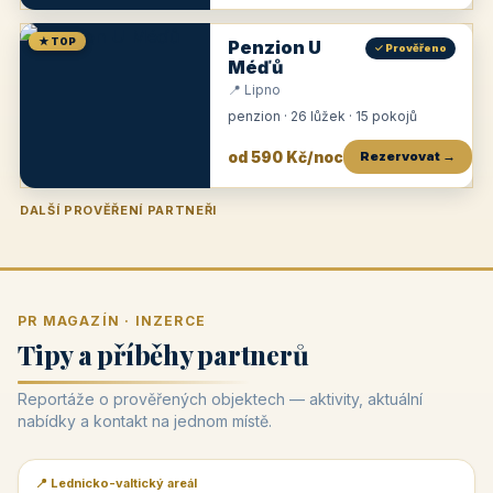
★ TOP
Penzion U
✓ Prověřeno
Méďů
📍 Lipno
penzion · 26 lůžek · 15 pokojů
od 590 Kč/noc
Rezervovat →
DALŠÍ PROVĚŘENÍ PARTNEŘI
Penzion U Zámku
Pension Faber
Penzion a vinařství Dobrovolný
Penzion a restaurace Maštal
Krčma Šatlava
Hotel Rozvoj
Penzion Zvoneček
Penzion Selský dvůr
Penzion Thallerův dům
Hotel Lípa
★
od 500 Kč
★
od 845 Kč
★
od 300 Kč
★
od 360 Kč
★
🍽️
★
od 400 Kč
★
od 550 Kč
★
od 530 Kč
★
od 1 190 Kč
★
od 450 Kč
PR MAGAZÍN · INZERCE
Tipy a příběhy partnerů
Reportáže o prověřených objektech — aktivity, aktuální
nabídky a kontakt na jednom místě.
📍 Lednicko-valtický areál
📰 PR článek