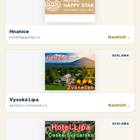
Hnanice
Navštívit →
hotelhappystar.cz
REKLAMA
Vysoká Lípa
Navštívit →
penzion-zvonecek.cz
REKLAMA