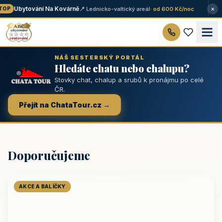
×
Ubytování Na Kovárně
📍 Lednicko-valtický areál
· od 600 Kč/noc
OP
NÁŠ SESTERSKÝ PORTÁL
Hledáte chatu nebo chalupu?
Stovky chat, chalup a srubů k pronájmu po celé
ČR.
Přejít na ChataTour.cz →
Doporučujeme
AKCE A BALÍČKY