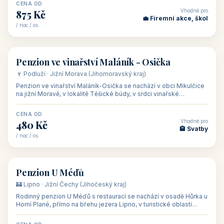
asi 8 km od dáln
CENA OD
Vhodné pro
600 Kč
🏨 Vinné sklepy
/ noc / os.
👥 54
🏨 hotel
Hotel Happy Star
🍷 Znojemsko · Jižní Morava (Jihomoravský kraj)
Hotel Happy Star**** je wellness hotel v obci Hnanice na okraji
Národního parku Podyjí, asi 8–9 km od Znojma a nedaleko
rakouských hranic, v
CENA OD
Vhodné pro
875 Kč
💼 Firemní akce, škol
/ noc / os.
👥 15
🏡 penzion
Penzion ve vinařství Maláník - Osička
🍷 Podluží · Jižní Morava (Jihomoravský kraj)
Penzion ve vinařství Maláník-Osička se nachází v obci Mikulčice
na jižní Moravě, v lokalitě Těšické búdy, v srdci vinařské
podoblasti Slovác