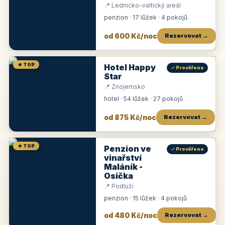
📍 Lednicko-valtický areál
penzion · 17 lůžek · 4 pokojů
od 600 Kč/noc
Rezervovat →
★ TOP
Hotel Happy
✓ Prověřeno
Star
📍 Znojemsko
hotel · 54 lůžek · 27 pokojů
od 875 Kč/noc
Rezervovat →
★ TOP
Penzion ve
✓ Prověřeno
vinařství
Maláník -
Osička
📍 Podluží
penzion · 15 lůžek · 4 pokojů
od 480 Kč/noc
Rezervovat →