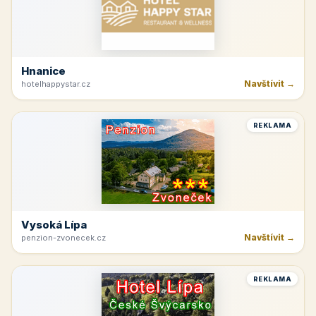
Hnanice
Navštívit →
hotelhappystar.cz
REKLAMA
Vysoká Lípa
Navštívit →
penzion-zvonecek.cz
REKLAMA