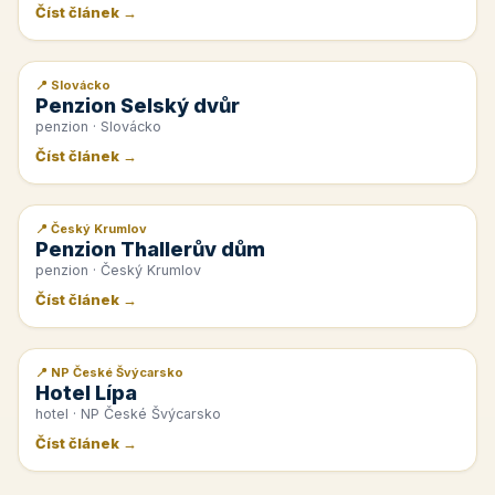
Číst článek →
📍 Slovácko
📰 PR článek
Penzion Selský dvůr
penzion · Slovácko
Číst článek →
📍 Český Krumlov
📰 PR článek
Penzion Thallerův dům
penzion · Český Krumlov
Číst článek →
📍 NP České Švýcarsko
📰 PR článek
Hotel Lípa
hotel · NP České Švýcarsko
Číst článek →