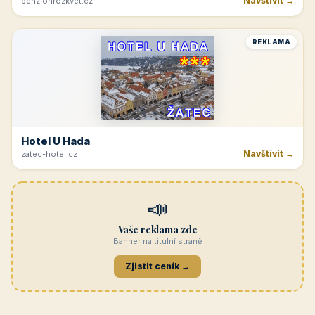
Navštívit →
penzionrozkvet.cz
REKLAMA
Hotel U Hada
Navštívit →
zatec-hotel.cz
📣
Vaše reklama zde
Banner na titulní straně
Zjistit ceník →