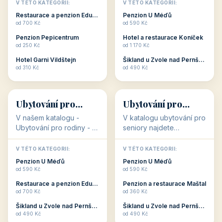
objekty, které s aktivní
objekty, které nabízí
V TÉTO KATEGORII:
V TÉTO KATEGORII:
dovolenou přímo
cenově dostupné
Restaurace a penzion Eduard
Penzion U Méďů
souvisejí. Aktivní
ubytování v ČR. Budete
od 700 Kč
od 590 Kč
dovolená nebo aktivní
překvapeni, že i v nižší
Penzion Pepicentrum
Hotel a restaurace Koníček
odpočinek jso...
c...
od 250 Kč
od 1 170 Kč
Hotel Garni Vildštejn
Šikland u Zvole nad Pernštejnem
👨‍👩‍👧‍👦
🧓
od 310 Kč
od 490 Kč
👨‍👩‍👧‍👦
🧓
34 objektů
33 objektů
Ubytování pro
Ubytování pro
rodiny
seniory
V našem katalogu -
V katalogu ubytování pro
Ubytování pro rodiny -
seniory najdete
jsou pro Vás připraveny
penziony a hotely, které
objekty, které svojí
jsou přizpůsobeny pro
V TÉTO KATEGORII:
V TÉTO KATEGORII:
polohou či vybaveností,
ubytování klientů vyššího
Penzion U Méďů
Penzion U Méďů
nabízí klidné ubytování
věku. Některé z nich
od 590 Kč
od 590 Kč
pro rodiny. Penziony,...
nabízí speciální balíč...
Restaurace a penzion Eduard
Penzion a restaurace Maštal
od 700 Kč
od 360 Kč
Šikland u Zvole nad Pernštejnem
Šikland u Zvole nad Pernštejnem
💕
🚴
od 490 Kč
od 490 Kč