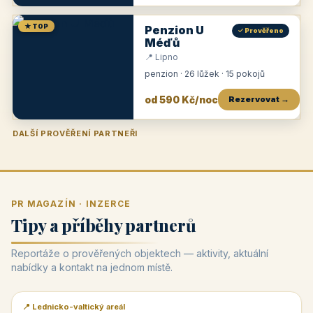
★ TOP
Penzion U
✓ Prověřeno
Méďů
📍 Lipno
penzion · 26 lůžek · 15 pokojů
od 590 Kč/noc
Rezervovat →
DALŠÍ PROVĚŘENÍ PARTNEŘI
Penzion U Zámku
Pension Faber
Penzion a vinařství Dobrovolný
Penzion a restaurace Maštal
Krčma Šatlava
Hotel Rozvoj
Penzion Zvoneček
Penzion Selský dvůr
Penzion Thallerův dům
Hotel Lípa
★
od 500 Kč
★
od 845 Kč
★
od 300 Kč
★
od 360 Kč
★
🍽️
★
od 400 Kč
★
od 550 Kč
★
od 530 Kč
★
od 1 190 Kč
★
od 450 Kč
PR MAGAZÍN · INZERCE
Tipy a příběhy partnerů
Reportáže o prověřených objektech — aktivity, aktuální
nabídky a kontakt na jednom místě.
📍 Lednicko-valtický areál
📰 PR článek