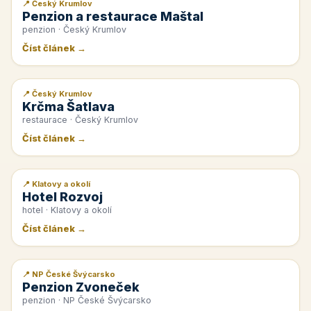
📍 Český Krumlov
📰 PR článek
Penzion a restaurace Maštal
penzion · Český Krumlov
Číst článek →
📍 Český Krumlov
📰 PR článek
Krčma Šatlava
restaurace · Český Krumlov
Číst článek →
📍 Klatovy a okolí
📰 PR článek
Hotel Rozvoj
hotel · Klatovy a okolí
Číst článek →
📍 NP České Švýcarsko
📰 PR článek
Penzion Zvoneček
penzion · NP České Švýcarsko