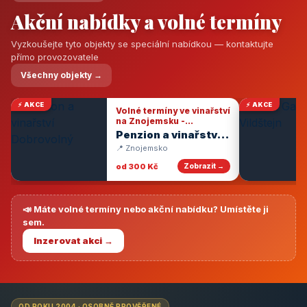
Akční nabídky a volné termíny
Vyzkoušejte tyto objekty se speciální nabídkou — kontaktujte
přímo provozovatele
Všechny objekty →
⚡ AKCE
⚡ AKCE
Volné termíny ve vinařství
na Znojemsku -
degustace vín
Penzion a vinařství
Dobrovolný
📍 Znojemsko
od 300 Kč
Zobrazit →
📣 Máte volné termíny nebo akční nabídku? Umístěte ji
sem.
Inzerovat akci →
OD ROKU 2004 · OSOBNĚ PROVĚŘENÉ