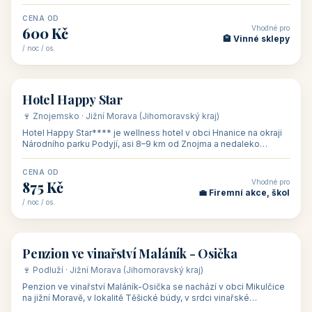
asi 8 km od dáln
CENA OD
Vhodné pro
600 Kč
🏨 Vinné sklepy
/ noc / os.
👥 54
🏨 hotel
Hotel Happy Star
🍷 Znojemsko · Jižní Morava (Jihomoravský kraj)
Hotel Happy Star**** je wellness hotel v obci Hnanice na okraji
Národního parku Podyjí, asi 8–9 km od Znojma a nedaleko
rakouských hranic, v
CENA OD
Vhodné pro
875 Kč
💼 Firemní akce, škol
/ noc / os.
👥 15
🏡 penzion
Penzion ve vinařství Maláník - Osička
🍷 Podluží · Jižní Morava (Jihomoravský kraj)
Penzion ve vinařství Maláník-Osička se nachází v obci Mikulčice
na jižní Moravě, v lokalitě Těšické búdy, v srdci vinařské
podoblasti Slovác