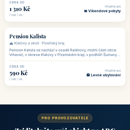
CENA OD
Vhodné pro
1 310 Kč
📅 Víkendové pobyty
/ noc / os.
👥 40
🏡 penzion
Pension Kalista
🏔️ Klatovy a okolí · Plzeňský kraj
Pension Kalista se nachází v osadě Radinovy, místní části obce
Vrhaveč, v okrese Klatovy v Plzeňském kraji, v podhůří Šumavy
— do města Klat
CENA OD
Vhodné pro
590 Kč
🏨 Levné ubytování
/ noc / os.
PRO PROVOZOVATELE