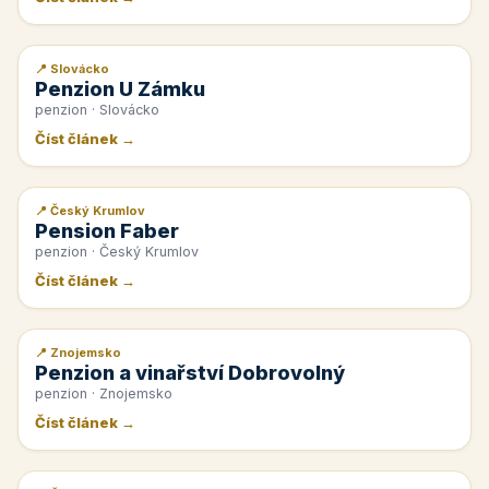
📍 Slovácko
📰 PR článek
Penzion U Zámku
penzion · Slovácko
Číst článek →
📍 Český Krumlov
📰 PR článek
Pension Faber
penzion · Český Krumlov
Číst článek →
📍 Znojemsko
📰 PR článek
Penzion a vinařství Dobrovolný
penzion · Znojemsko
Číst článek →