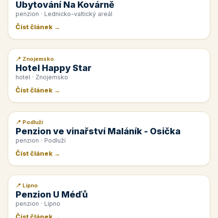
Ubytování Na Kovárně
penzion · Lednicko-valtický areál
Číst článek →
📍 Znojemsko
📰 PR článek
Hotel Happy Star
hotel · Znojemsko
Číst článek →
📍 Podluží
📰 PR článek
Penzion ve vinařství Maláník - Osička
penzion · Podluží
Číst článek →
📍 Lipno
📰 PR článek
Penzion U Méďů
penzion · Lipno
Číst článek →