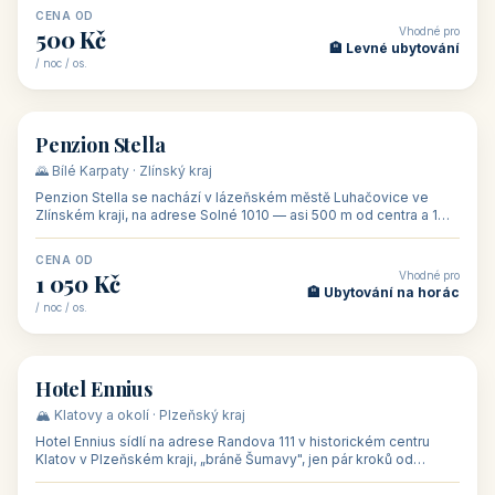
CENA OD
Vhodné pro
500 Kč
🏨 Levné ubytování
/ noc / os.
👥 44
🏡 penzion
Penzion Stella
🌄 Bílé Karpaty · Zlínský kraj
Penzion Stella se nachází v lázeňském městě Luhačovice ve
Zlínském kraji, na adrese Solné 1010 — asi 500 m od centra a 1
km od lázeňské kolo
CENA OD
Vhodné pro
1 050 Kč
🏨 Ubytování na horác
/ noc / os.
👥 50
🏨 hotel
Hotel Ennius
🏔️ Klatovy a okolí · Plzeňský kraj
Hotel Ennius sídlí na adrese Randova 111 v historickém centru
Klatov v Plzeňském kraji, „bráně Šumavy", jen pár kroků od
hlavního náměs