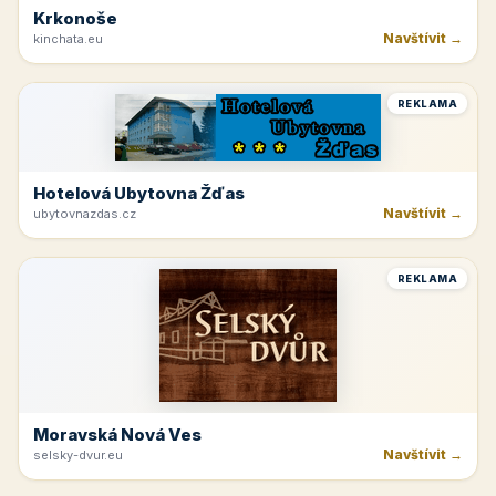
Krkonoše
Navštívit →
kinchata.eu
REKLAMA
Hotelová Ubytovna Žďas
Navštívit →
ubytovnazdas.cz
REKLAMA
Moravská Nová Ves
Navštívit →
selsky-dvur.eu