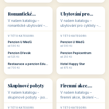
💕
🚴
32 objektů
32 objektů
Romantické
Ubytování pro
ubytování
cyklisty
V našem katalogu –
V našem katalogu –
romantické ubytování –
ubytování pro cyklisty –
jsou pro Vás připraveny
jsou pro Vás připraveny
objekty, které svojí
objekty, které jsou na
V TÉTO KATEGORII:
V TÉTO KATEGORII:
stavbou, polohou anebo
milovníky cykloturistiky
Penzion U Méďů
Penzion U Méďů
zaměřením nabízí
připraveny. Většinou mají
od 590 Kč
od 590 Kč
romantické pobyty.
přímo kolárny a...
Penzion Dřevák
Penzion Pepicentrum
Romantické ...
od 525 Kč
od 250 Kč
Restaurace a penzion Eduard
Hotel Happy Star
👥
💼
od 700 Kč
od 875 Kč
👥
💼
32 objektů
31 objektů
Skupinové pobyty
Firemní akce,
školení
V našem katalogu -
V našem katalogu –
skupinové pobyty - jsou
firemní akce, školení –
pro Vás připraveny
jsou pro Vás připraveny
objekty, které nabízí
objekty, které mají
V TÉTO KATEGORII:
V TÉTO KATEGORII: