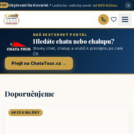
×
Ubytování Na Kovárně
📍 Lednicko-valtický areál
· od 600 Kč/noc
OP
NÁŠ SESTERSKÝ PORTÁL
Hledáte chatu nebo chalupu?
Stovky chat, chalup a srubů k pronájmu po celé
ČR.
Přejít na ChataTour.cz →
Doporučujeme
AKCE A BALÍČKY