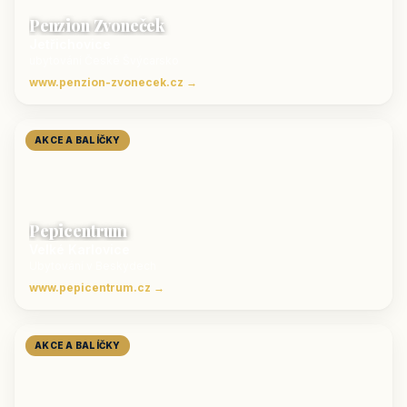
Penzion Zvoneček
Jetřichovice
ubytování České Švýcarsko
www.penzion-zvonecek.cz →
AKCE A BALÍČKY
Pepicentrum
Velké Karlovice
Ubytování v Beskydech
www.pepicentrum.cz →
AKCE A BALÍČKY