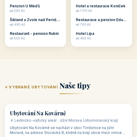
ubytování skupin v
zkušenosti pořádat i
Penzion U Méďů
Hotel a restaurace Koníček
penzionech, hotelích a
menší firemní akce a
od 590 Kč
od 1 170 Kč
apartmánech v ČR.
firemní školení, ale také
Šikland u Zvole nad Pernštejnem
Restaurace a penzion Eduard
Budete překva...
ob...
od 490 Kč
od 700 Kč
Restaurant - pension Rubín
Hotel Lípa
od 500 Kč
od 450 Kč
Naše tipy
⭐ VYBRANÉ UBYTOVÁNÍ
👥 17
🏡 penzion
Ubytování Na Kovárně
🍷 Lednicko-valtický areál · Jižní Morava (Jihomoravský kraj)
Ubytování Na Kovárně se nachází v obci Tvrdonice na jižní
Moravě, na adrese Slovácká 8, klidně na kraji obce mezi vinicemi,