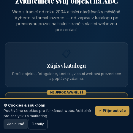
Zviditelněte svůj objekt na ABC
Web s tradicí od roku 2004 a tisíci návštěvníky měsíčně.
Vyberte si formát inzerce — od zápisu v katalogu po
prémiovou pozici na titulní straně s vlastní webovou
prezentací.
📋
Zápis v katalogu
Profil objektu, fotogalerie, kontakt, vlastní webová prezentace
a poptávky zdarma.
NEJPRODÁVANĚJŠÍ
⭐
🍪 Cookies & soukromí
Používáme cookies pro funkčnost webu. Volitelně i
✓ Přijmout vše
💬
Prémiový partner
pro analytiku a marketing.
Jen nutné
TOP pozice na titulce, přednost ve výpisech, zlatý odznak a
Detaily
🖥️ Desktop verze
Design
banner.