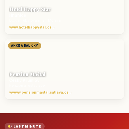
Hotel Happy Star
Hnanice
Luxusní ubytování jižní Morava
www.hotelhappystar.cz →
AKCE A BALÍČKY
Penzion Maštal
Český Krumlov
Penzion a restaurace
wwww.penzionmastal.satlava.cz →
⚡ LAST MINUTE