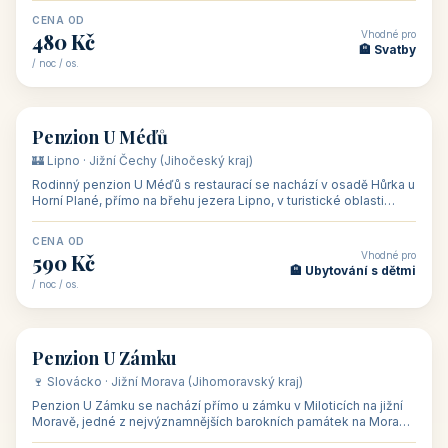
CENA OD
Vhodné pro
480 Kč
🏨 Svatby
/ noc / os.
👥 26
🏡 penzion
Penzion U Méďů
🏰 Lipno · Jižní Čechy (Jihočeský kraj)
Rodinný penzion U Méďů s restaurací se nachází v osadě Hůrka u
Horní Plané, přímo na břehu jezera Lipno, v turistické oblasti
Šumava. Pokoje
CENA OD
Vhodné pro
590 Kč
🏨 Ubytování s dětmi
/ noc / os.
👥 28
🏡 penzion
Penzion U Zámku
🍷 Slovácko · Jižní Morava (Jihomoravský kraj)
Penzion U Zámku se nachází přímo u zámku v Miloticích na jižní
Moravě, jedné z nejvýznamnějších barokních památek na Moravě,
v budově bývalé