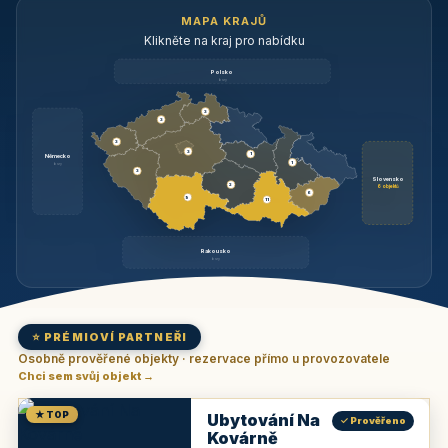
MAPA KRAJŮ
Klikněte na kraj pro nabídku
Polsko
brzy
3
3
3
3
1
Německo
1
brzy
3
Slovensko
2
6 objektů
6
9
11
Rakousko
brzy
⭐ PRÉMIOVÍ PARTNEŘI
Osobně prověřené objekty · rezervace přímo u provozovatele
Chci sem svůj objekt →
★ TOP
Ubytování Na
✓ Prověřeno
Kovárně