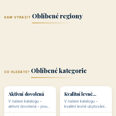
Jižní Morava
Jižní Čechy
(Jihomoravský
(Jihočeský
Střední Čechy
Oblíbené regiony
kraj)
Karlovarský
kraj)
KAM VYRAZIT
Zlínský kraj
Žilinský
(Středočeský
11 objektů
kraj
9 objektů
Liberecký kraj
6 objektů
Plzeňský kraj
4 objekty
kraj)
3 objekty
3 objekty
3 objekty
3 objekty
Oblíbené kategorie
CO HLEDÁTE?
🥾
💰
🥾
💰
36 objektů
34 objektů
Aktivní dovolená
Kvalitní levné
ubytování
V našem katalogu –
V našem katalogu –
aktivní dovolená – jsou
kvalitní levné ubytování –
pro Vás připraveny
jsou pro Vás připraveny