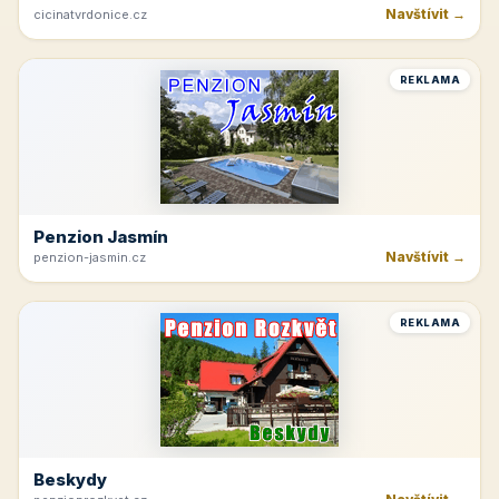
Navštívit →
cicinatvrdonice.cz
REKLAMA
Penzion Jasmín
Navštívit →
penzion-jasmin.cz
REKLAMA
Beskydy