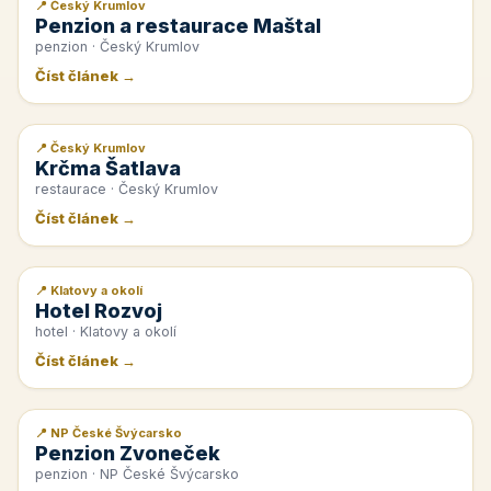
📍 Český Krumlov
📰 PR článek
Penzion a restaurace Maštal
penzion · Český Krumlov
Číst článek →
📍 Český Krumlov
📰 PR článek
Krčma Šatlava
restaurace · Český Krumlov
Číst článek →
📍 Klatovy a okolí
📰 PR článek
Hotel Rozvoj
hotel · Klatovy a okolí
Číst článek →
📍 NP České Švýcarsko
📰 PR článek
Penzion Zvoneček
penzion · NP České Švýcarsko