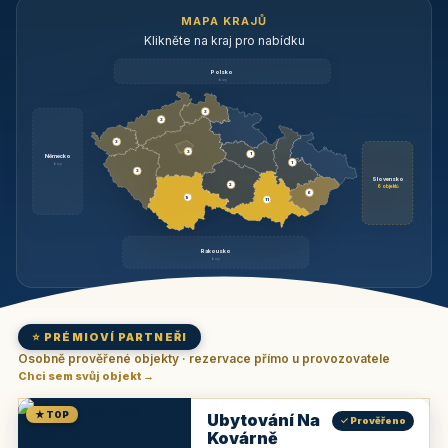
MAPA KRAJŮ
Klikněte na kraj pro nabídku
Polsko
brzy
3
3
3
3
1
Německo
1
brzy
3
Slovensko
2
6 objektů
6
9
11
Rakousko
brzy
⭐ PRÉMIOVÍ PARTNEŘI
Osobně prověřené objekty · rezervace přímo u provozovatele
Chci sem svůj objekt →
★ TOP
Ubytování Na
✓ Prověřeno
Kovárně