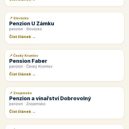
📍 Slovácko
📰 PR článek
Penzion U Zámku
penzion · Slovácko
Číst článek →
📍 Český Krumlov
📰 PR článek
Pension Faber
penzion · Český Krumlov
Číst článek →
📍 Znojemsko
📰 PR článek
Penzion a vinařství Dobrovolný
penzion · Znojemsko
Číst článek →