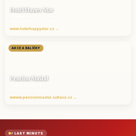
Hotel Happy Star
Hnanice
Luxusní ubytování jižní Morava
www.hotelhappystar.cz →
AKCE A BALÍČKY
Penzion Maštal
Český Krumlov
Penzion a restaurace
wwww.penzionmastal.satlava.cz →
⚡ LAST MINUTE