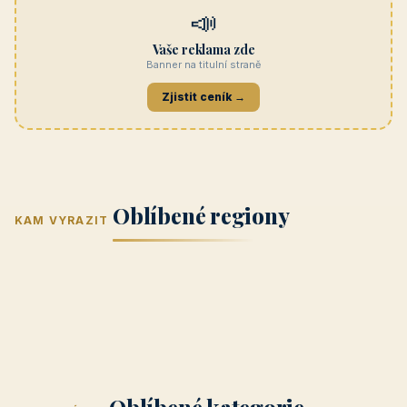
Beskydy
Navštívit →
penzionrozkvet.cz
REKLAMA
Hotel U Hada
Navštívit →
zatec-hotel.cz
📣
Vaše reklama zde
Banner na titulní straně