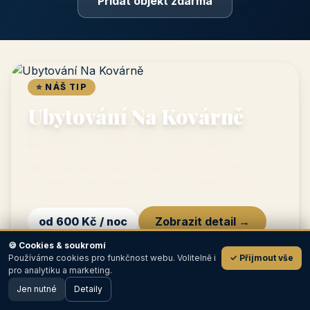
Prémiový partner
TOP pozice na titulce, přednost ve výpisech, zlatý odznak a
banner.
📣
Bannerová reklama
Grafický banner na titulní straně i v krajích, měřené prokliky.
Ceník a možnosti inzerce →
🍪 Cookies & soukromí
Přidat objekt zdarma
Používáme cookies pro funkčnost webu. Volitelně i
✓ Přijmout vše
💬
pro analytiku a marketing.
Jen nutné
Detaily
🖥️ Desktop verze
Design