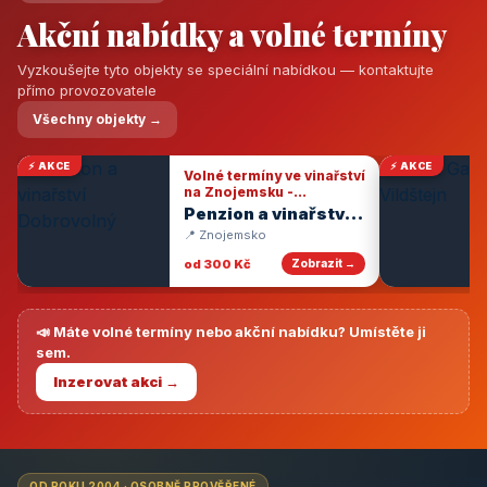
Akční nabídky a volné termíny
Vyzkoušejte tyto objekty se speciální nabídkou — kontaktujte
přímo provozovatele
Všechny objekty →
⚡ AKCE
⚡ AKCE
Volné termíny ve vinařství
na Znojemsku -
degustace vín
Penzion a vinařství
Dobrovolný
📍 Znojemsko
od 300 Kč
Zobrazit →
📣 Máte volné termíny nebo akční nabídku? Umístěte ji
sem.
Inzerovat akci →
OD ROKU 2004 · OSOBNĚ PROVĚŘENÉ