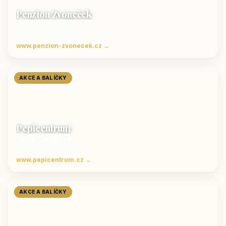
Penzion Zvoneček
Jetřichovice
ubytování České Švýcarsko
www.penzion-zvonecek.cz →
AKCE A BALÍČKY
Pepicentrum
Velké Karlovice
Ubytování v Beskydech
www.pepicentrum.cz →
AKCE A BALÍČKY