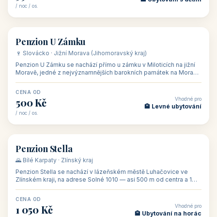
Penzion ve vinařství Maláník - Osička
🍷 Podluží · Jižní Morava (Jihomoravský kraj)
Penzion ve vinařství Maláník-Osička se nachází v obci Mikulčice
na jižní Moravě, v lokalitě Těšické búdy, v srdci vinařské
podoblasti Slovác
CENA OD
Vhodné pro
480 Kč
🏨 Svatby
/ noc / os.
👥 26
🏡 penzion
Penzion U Méďů
🏰 Lipno · Jižní Čechy (Jihočeský kraj)
Rodinný penzion U Méďů s restaurací se nachází v osadě Hůrka u
Horní Plané, přímo na břehu jezera Lipno, v turistické oblasti
Šumava. Pokoje
CENA OD
Vhodné pro
590 Kč
🏨 Ubytování s dětmi
/ noc / os.
👥 28
🏡 penzion
Penzion U Zámku