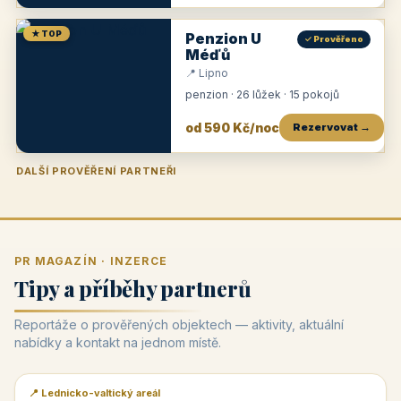
★ TOP
Penzion U
✓ Prověřeno
Méďů
📍 Lipno
penzion · 26 lůžek · 15 pokojů
od 590 Kč/noc
Rezervovat →
DALŠÍ PROVĚŘENÍ PARTNEŘI
Penzion U Zámku
Pension Faber
Penzion a vinařství Dobrovolný
Penzion a restaurace Maštal
Krčma Šatlava
Hotel Rozvoj
Penzion Zvoneček
Penzion Selský dvůr
Penzion Thallerův dům
Hotel Lípa
★
od 500 Kč
★
od 845 Kč
★
od 300 Kč
★
od 360 Kč
★
🍽️
★
od 400 Kč
★
od 550 Kč
★
od 530 Kč
★
od 1 190 Kč
★
od 450 Kč
PR MAGAZÍN · INZERCE
Tipy a příběhy partnerů
Reportáže o prověřených objektech — aktivity, aktuální
nabídky a kontakt na jednom místě.
📍 Lednicko-valtický areál
📰 PR článek