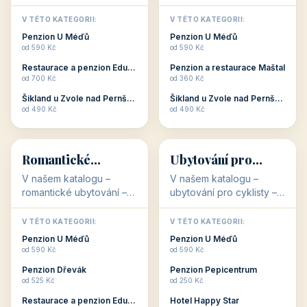
🥾
💰
Aktivní dovolená
Kvalitní levné
ubytování
V našem katalogu –
V našem katalogu –
aktivní dovolená – jsou
kvalitní levné ubytování –
pro Vás připraveny
jsou pro Vás připraveny
objekty, které s aktivní
objekty, které nabízí
V TÉTO KATEGORII:
V TÉTO KATEGORII:
dovolenou přímo
cenově dostupné
Restaurace a penzion Eduard
Penzion U Méďů
souvisejí. Aktivní
ubytování v ČR. Budete
od 700 Kč
od 590 Kč
dovolená nebo aktivní
překvapeni, že i v nižší
Penzion Pepicentrum
Hotel a restaurace Koníček
odpočinek jso...
c...
od 250 Kč
od 1 170 Kč
Hotel Garni Vildštejn
Šikland u Zvole nad Pernštejnem
👨‍👩‍👧‍👦
🧓
od 310 Kč
od 490 Kč
👨‍👩‍👧‍👦
🧓
34 objektů
33 objektů
Ubytování pro
Ubytování pro
rodiny
seniory
V našem katalogu -
V katalogu ubytování pro
Ubytování pro rodiny -
seniory najdete
jsou pro Vás připraveny
penziony a hotely, které
objekty, které svojí
jsou přizpůsobeny pro
V TÉTO KATEGORII:
V TÉTO KATEGORII:
polohou či vybaveností,
ubytování klientů vyššího
Penzion U Méďů
Penzion U Méďů
nabízí klidné ubytování
věku. Některé z nich
od 590 Kč
od 590 Kč
pro rodiny. Penziony,...
nabízí speciální balíč...