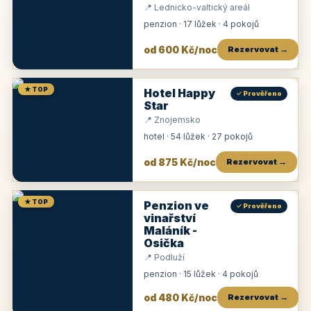
📍 Lednicko-valtický areál
penzion · 17 lůžek · 4 pokojů
od 600 Kč/noc
Rezervovat →
★ TOP
Hotel Happy
✓ Prověřeno
Star
📍 Znojemsko
hotel · 54 lůžek · 27 pokojů
od 875 Kč/noc
Rezervovat →
★ TOP
Penzion ve
✓ Prověřeno
vinařství
Maláník -
Osička
📍 Podluží
penzion · 15 lůžek · 4 pokojů
od 480 Kč/noc
Rezervovat →