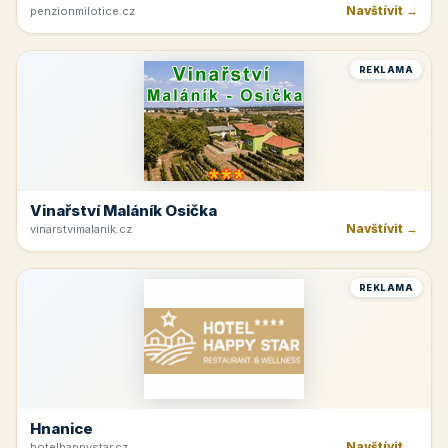
Navštívit →
penzionmilotice.cz
REKLAMA
Vinařství Maláník Osička
Navštívit →
vinarstvimalanik.cz
REKLAMA
Hnanice
Navštívit →
hotelhappystar.cz