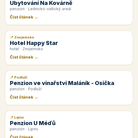
Ubytování Na Kovárně
penzion · Lednicko-valtický areál
Číst článek →
📍 Znojemsko
📰 PR článek
Hotel Happy Star
hotel · Znojemsko
Číst článek →
📍 Podluží
📰 PR článek
Penzion ve vinařství Maláník - Osička
penzion · Podluží
Číst článek →
📍 Lipno
📰 PR článek
Penzion U Méďů
penzion · Lipno
Číst článek →