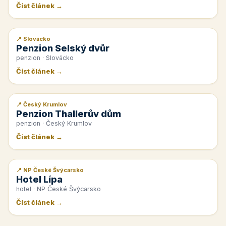
Číst článek →
📍 Slovácko
📰 PR článek
Penzion Selský dvůr
penzion · Slovácko
Číst článek →
📍 Český Krumlov
📰 PR článek
Penzion Thallerův dům
penzion · Český Krumlov
Číst článek →
📍 NP České Švýcarsko
📰 PR článek
Hotel Lípa
hotel · NP České Švýcarsko
Číst článek →