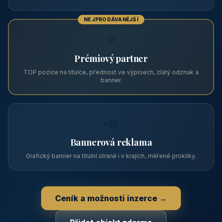
PRO PROVOZOVATELE
Zviditelněte svůj objekt na ABC
Web s tradicí od roku 2004 a tisíci návštěvníky měsíčně.
Vyberte si formát inzerce — od zápisu v katalogu po
prémiovou pozici na titulní straně s vlastní webovou
prezentací.
📋
Zápis v katalogu
Profil objektu, fotogalerie, kontakt, vlastní webová prezentace
a poptávky zdarma.
NEJPRODÁVANĚJŠÍ
⭐