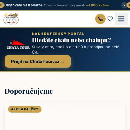
×
Ubytování Na Kovárně
📍 Lednicko-valtický areál
· od 600 Kč/noc
★ 
NÁŠ SESTERSKÝ PORTÁL
Hledáte chatu nebo chalupu?
Stovky chat, chalup a srubů k pronájmu po celé
ČR.
Přejít na ChataTour.cz →
Doporučujeme
AKCE A BALÍČKY