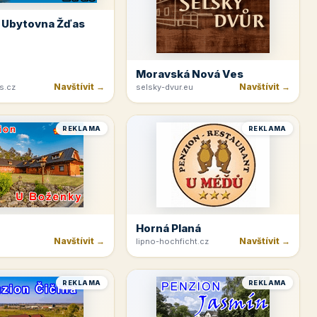
 Ubytovna Žďas
Moravská Nová Ves
Navštívit →
Navštívit →
s.cz
selsky-dvur.eu
REKLAMA
REKLAMA
Horná Planá
Navštívit →
Navštívit →
lipno-hochficht.cz
REKLAMA
REKLAMA