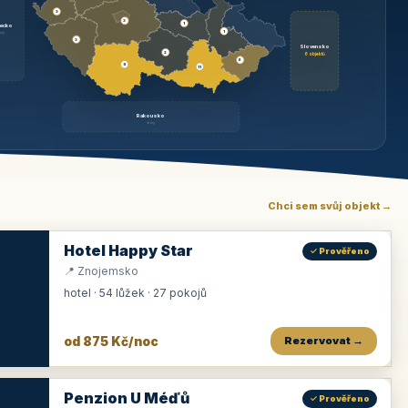
3
3
1
ecko
1
rzy
3
Slovensko
2
6 objektů
6
9
11
Rakousko
brzy
Chci sem svůj objekt →
Hotel Happy Star
✓ Prověřeno
📍 Znojemsko
hotel · 54 lůžek · 27 pokojů
od 875 Kč/noc
Rezervovat →
Penzion U Méďů
✓ Prověřeno