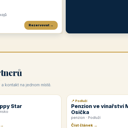
okojů
Rezervovat →
Penzion a restaurace Maštal
Krčma Šatlava
Hotel Rozvoj
★
od 360 Kč
★
🍽️
★
od 400 Kč
rtnerů
 a kontakt na jednom místě.
📍 Podluží
📰 PR článek
ppy Star
Penzion ve vinařství 
Osička
emsko
penzion · Podluží
 →
Číst článek →