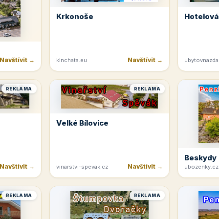
Krkonoše
Hotelová
Navštívit →
Navštívit →
kinchata.eu
ubytovnazda
REKLAMA
REKLAMA
Velké Bílovice
Beskydy
Navštívit →
Navštívit →
vinarstvi-spevak.cz
ubozenky.cz
REKLAMA
REKLAMA