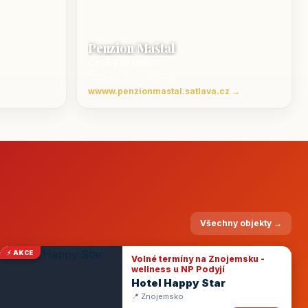
Penzion Maštal
Český Krumlov
Penzion a restaurace
wwww.penzionmastal.satlava.cz →
Všechny objekty →
⚡ AKCE
Volné termíny na Znojemsku -
wellness u NP Podyjí
Hotel Happy Star
📍 Znojemsko