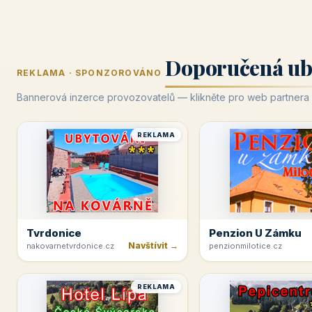
Doporučená ub
REKLAMA · SPONZOROVÁNO
Bannerová inzerce provozovatelů — klikněte pro web partnera
REKLAMA
Tvrdonice
Penzion U Zámku
Navštívit →
nakovarnetvrdonice.cz
penzionmilotice.cz
REKLAMA