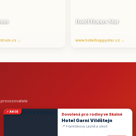
rum
Hotel Happy Star
ovice
Hnanice
Beskydech
Luxusní ubytování jižní Morava
ntrum.cz →
www.hotelhappystar.cz →
o provozovatele
⚡ AKCE
Dovolená pro rodiny ve Skalné
Hotel Garni Vildštejn
📍 Františkovy Lázně a okolí