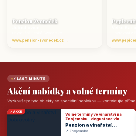
Penzion Zvoneček
Pepicent
Jetřichovice
Velké Karl
ubytování České Švýcarsko
Ubytování v 
www.penzion-zvonecek.cz →
www.pepice
⚡ LAST MINUTE
Akční nabídky a volné termíny
Vyzkoušejte tyto objekty se speciální nabídkou — kontaktujte přím
⚡ AKCE
Volné termíny ve vinařství na
Znojemsku - degustace vín
Penzion a vinařství
Dobrovolný
📍 Znojemsko