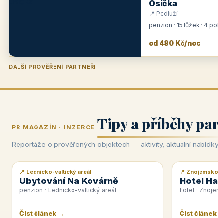
Osička
📍 Podluží
penzion · 15 lůžek · 4 p
od 480 Kč/noc
DALŠÍ PROVĚŘENÍ PARTNEŘI
Penzion U Zámku
Pension Faber
Penzion a vinařství Dobrovolný
Hotel Lípa
★
od 500 Kč
★
od 845 Kč
★
od 300 Kč
★
od 450 Kč
Tipy a příběhy pa
PR MAGAZÍN · INZERCE
Reportáže o prověřených objektech — aktivity, aktuální nabídky
📍 Lednicko-valtický areál
📍 Znojemsko
📰 PR článek
📰 PR článek
Ubytování Na Kovárně
Hotel Ha
penzion · Lednicko-valtický areál
hotel · Znoj
Číst článek →
Číst článek