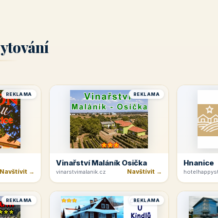
ytování
REKLAMA
REKLAMA
Vinařství Maláník Osička
Hnanice
Navštívit →
Navštívit →
vinarstvimalanik.cz
hotelhappyst
REKLAMA
REKLAMA