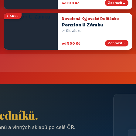
od 310 Kč
Zobrazit →
⚡ AKCE
Dovolená Kyjovské Dolňácko
Penzion U Zámku
📍 Slovácko
od 500 Kč
Zobrazit →
ředníků.
nů a vinných sklepů po celé ČR.