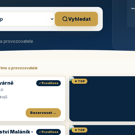
Něm
b
Vyhledat
na provozovatele
římo u provozovatele
★ TOP
várně
✓ Prověřeno
ál
okojů
Rezervovat →
★ TOP
ství Maláník -
✓ Prověřeno