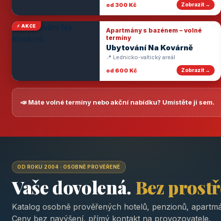
od 300 Kč
Zobrazit →
⚡ AKCE
Apartmány s bazénem – volné
termíny
Ubytování Na Kovárně
📍 Lednicko-valtický areál
od 600 Kč
Zobrazit →
📣 Máte volné termíny nebo akční nabídku? Umístěte ji sem.
OD ROKU 2004 · OSOBNĚ PROVĚŘENÉ
Vaše dovolená.
Bez prost
Katalog osobně prověřených hotelů, penzionů, apartmá
Ceny bez navýšení, přímý kontakt na provozovatele.