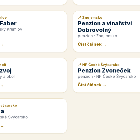
mlov
📍 Znojemsko
📰 PR článek
 Faber
Penzion a vinařství
Dobrovolný
ský Krumlov
penzion · Znojemsko
 →
Číst článek →
kolí
📍 NP České Švýcarsko
📰 PR článek
zvoj
Penzion Zvoneček
y a okolí
penzion · NP České Švýcarsko
 →
Číst článek →
Švýcarsko
pa
eské Švýcarsko
 →