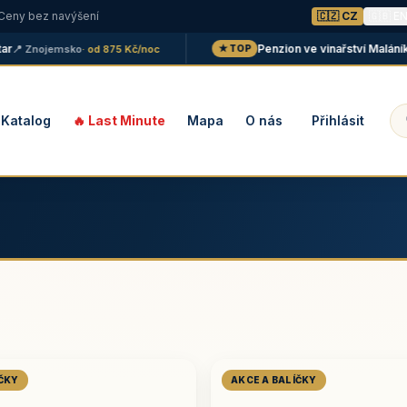
 Ceny bez navýšení
🇨🇿 CZ
🇬🇧 E
Penzion ve vinařství Maláník - O
 Znojemsko
· od 875 Kč/noc
★ TOP
Katalog
🔥 Last Minute
Mapa
O nás
Přihlásit
ÍČKY
AKCE A BALÍČKY