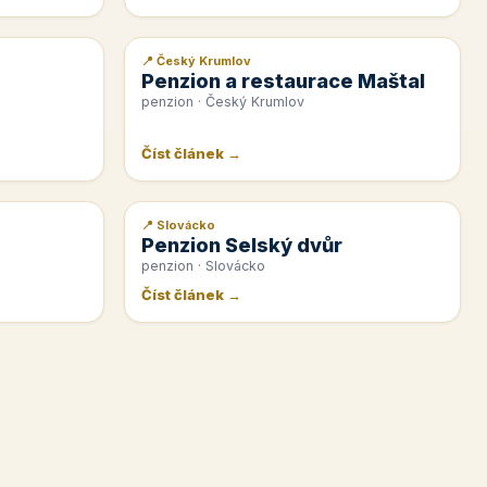
📍 Český Krumlov
📰 PR článek
Penzion a restaurace Maštal
penzion · Český Krumlov
Číst článek →
📍 Slovácko
📰 PR článek
Penzion Selský dvůr
penzion · Slovácko
Číst článek →