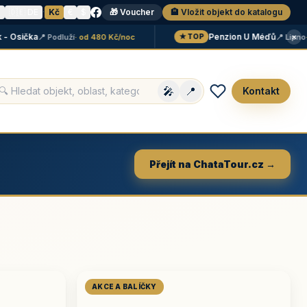
N
🇩🇪 DE
·
Kč
€
$
🎁 Voucher
🏨 Vložit objekt do katalogu
×
sička
Penzion U Méďů
📍 Podluží
· od 480 Kč/noc
📍 Lipno
· od
★ TOP
🎤
📍
Kontakt
Přejít na ChataTour.cz →
AKCE A BALÍČKY