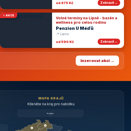
od 875 Kč
Zobrazit →
⚡ AKCE
Volné termíny na Lipně - bazén a
wellness pro celou rodinu
Penzion U Méďů
📍 Lipno
od 590 Kč
Zobrazit →
Inzerovat akci →
MAPA KRAJŮ
Klikněte na kraj pro nabídku
Polsko
brzy
3
3