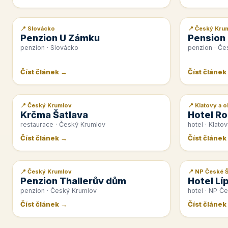
📍 Slovácko
📍 Český Kru
📰 PR článek
📰 PR článek
Penzion U Zámku
Pension
penzion · Slovácko
penzion · Če
Číst článek →
Číst článek
📍 Český Krumlov
📍 Klatovy a o
📰 PR článek
📰 PR článek
Krčma Šatlava
Hotel Ro
restaurace · Český Krumlov
hotel · Klatov
Číst článek →
Číst článek
📍 Český Krumlov
📍 NP České 
📰 PR článek
📰 PR článek
Penzion Thallerův dům
Hotel Lí
penzion · Český Krumlov
hotel · NP Č
Číst článek →
Číst článek