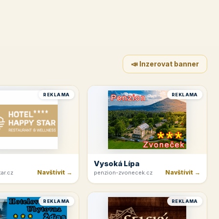
📣 Inzerovat banner
REKLAMA
REKLAMA
Vysoká Lípa
Navštívit →
Navštívit →
ar.cz
penzion-zvonecek.cz
REKLAMA
REKLAMA