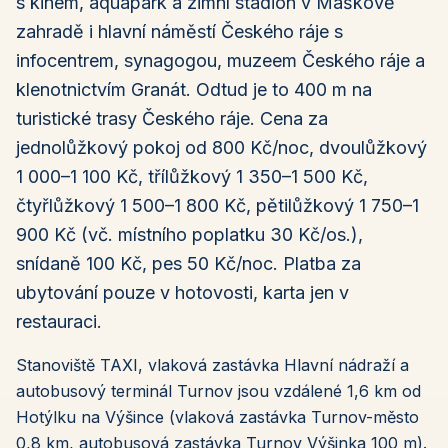
s kinem, aquapark a zimní stadion v Maškově
zahradě i hlavní náměstí Českého ráje s
infocentrem, synagogou, muzeem Českého ráje a
klenotnictvím Granát. Odtud je to 400 m na
turistické trasy Českého ráje. Cena za
jednolůžkový pokoj od 800 Kč/noc, dvoulůžkový
1 000–1 100 Kč, třílůžkový 1 350–1 500 Kč,
čtyřlůžkový 1 500–1 800 Kč, pětilůžkový 1 750–1
900 Kč (vč. místního poplatku 30 Kč/os.),
snídaně 100 Kč, pes 50 Kč/noc. Platba za
ubytování pouze v hotovosti, karta jen v
restauraci.
Stanoviště TAXI, vlaková zastávka Hlavní nádraží a
autobusový terminál Turnov jsou vzdálené 1,6 km od
Hotýlku na Výšince (vlaková zastávka Turnov-město
0,8 km, autobusová zastávka Turnov Výšinka 100 m).