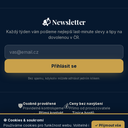
📬 Newsletter
Každý týden vám pošleme nejlepší last-minute slevy a tipy na
dovolenou v ČR.
Přihlásit se
Bez spamu, kdykoliv můžete odhlásit jedním klikem.
Osobně prověřené
Ceny bez navýšení
🛡️
💰
Pravidelně kontrolujeme
Přímo od provozovatele
Přímý kontakt
Tisíce hostů
📞
⭐
Bez prostředníka
Od roku 2004
🍪 Cookies & soukromí
Používáme cookies pro funkčnost webu. Volitelně i
✓ Přijmout vše
💬