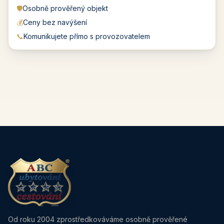
🛡️
Osobně prověřený objekt
💰
Ceny bez navýšení
📞
Komunikujete přímo s provozovatelem
Od roku 2004 zprostředkováváme osobně prověřené