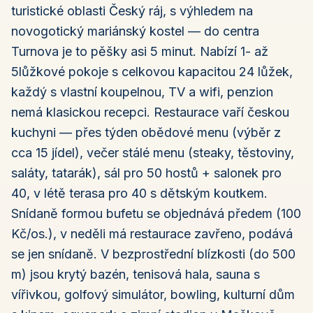
turistické oblasti Český ráj, s výhledem na
novogotický mariánský kostel — do centra
Turnova je to pěšky asi 5 minut. Nabízí 1- až
5lůžkové pokoje s celkovou kapacitou 24 lůžek,
každý s vlastní koupelnou, TV a wifi, penzion
nemá klasickou recepci. Restaurace vaří českou
kuchyni — přes týden obědové menu (výběr z
cca 15 jídel), večer stálé menu (steaky, těstoviny,
saláty, tatarák), sál pro 50 hostů + salonek pro
40, v létě terasa pro 40 s dětským koutkem.
Snídaně formou bufetu se objednává předem (100
Kč/os.), v neděli má restaurace zavřeno, podává
se jen snídaně. V bezprostřední blízkosti (do 500
m) jsou krytý bazén, tenisová hala, sauna s
vířivkou, golfový simulátor, bowling, kulturní dům