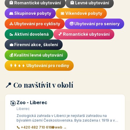
🏨 Romantické ubytování
🏨 Levné ubytování
👥 Skupinové pobyty
📅 Víkendové pobyty
🚴 Ubytování pro cyklisty
🧓 Ubytování pro seniory
🥾 Aktivní dovolená
💕 Romantické ubytování
💼 Firemní akce, školení
💰 Kvalitní levné ubytování
👨‍👩‍👧‍👦 Ubytování pro rodiny
📍 Co navštívit v okolí
🎯
Zoo - Liberec
Liberec
Zoologická zahrada v Liberci je nejstarší zahradou na
bývalém území Československa. Byla založena r. 1919 a v
současné době se může pochlubit takřka 170 druhy zvířat o
📞 +420 482 710 616
🌐 web →
celkovém počtu bezmála 1000 j