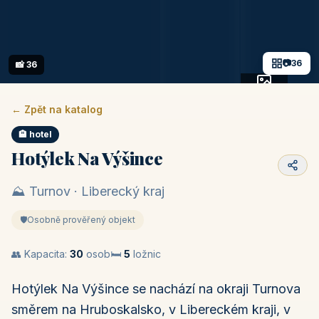
📷
36
📸 36
+31 fotek
← Zpět na katalog
🏨 hotel
Hotýlek Na Výšince
⛰️ Turnov · Liberecký kraj
🛡️
Osobně prověřený objekt
👥 Kapacita:
30
osob
🛏️
5
ložnic
Hotýlek Na Výšince se nachází na okraji Turnova
směrem na Hruboskalsko, v Libereckém kraji, v