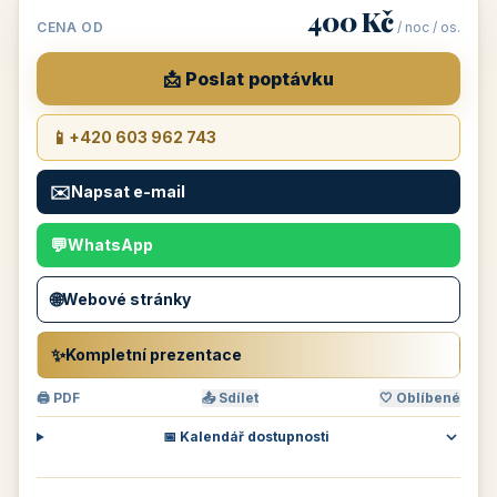
400 Kč
CENA OD
/ noc / os.
📩 Poslat poptávku
📱
+420 603 962 743
✉️
Napsat e-mail
💬
WhatsApp
🌐
Webové stránky
✨
Kompletní prezentace
🖨 PDF
📤 Sdílet
🤍 Oblíbené
📅 Kalendář dostupnosti