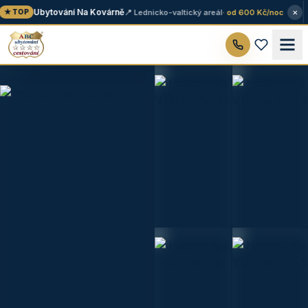
×
Ubytování Na Kovárně
📍 Lednicko-valtický areál
· od 600 Kč/noc
★ TOP