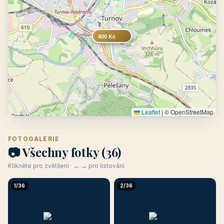
400 Kč
Leaflet
|
© OpenStreetMap
FOTOGALERIE
📷 Všechny fotky (36)
Klikněte pro zvětšení · ← → pro listování
1/36
2/36