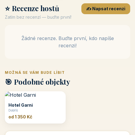
⭐ Recenze hostů
✍️ Napsat recenzi
Zatím bez recenzí — buďte první!
Žádné recenze. Buďte první, kdo napíše
recenzi!
MOŽNÁ SE VÁM BUDE LÍBIT
🎯 Podobné objekty
Hotel Garni
Dobříš
od 1 350 Kč