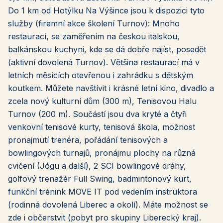
Do 1 km od Hotýlku Na Výšince jsou k dispozici tyto
služby (firemní akce školení Turnov): Mnoho
restaurací, se zaměřením na českou italskou,
balkánskou kuchyni, kde se dá dobře najíst, posedět
(aktivní dovolená Turnov). Většina restaurací má v
letních měsících otevřenou i zahrádku s dětským
koutkem. Můžete navštívit i krásné letní kino, divadlo a
zcela nový kulturní dům (300 m), Tenisovou Halu
Turnov (200 m). Součástí jsou dva kryté a čtyři
venkovní tenisové kurty, tenisová škola, možnost
pronajmutí trenéra, pořádání tenisových a
bowlingových turnajů, pronájmu plochy na různá
cvičení (Jógu a další), 2 SCI bowlingové dráhy,
golfový trenažér Full Swing, badmintonový kurt,
funkční trénink MOVE IT pod vedením instruktora
(rodinná dovolená Liberec a okolí). Máte možnost se
zde i občerstvit (pobyt pro skupiny Liberecký kraj).