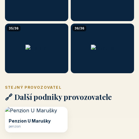
35/36
36/36
STEJNÝ PROVOZOVATEL
🔗 Další podniky provozovatele
Penzion U Marušky
penzion