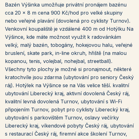
Bazén Výšinka umožňuje privátní pronájem bazénu
cca 20 x 8 m cena 900 Kč/hod pro velké skupiny
nebo veřejné plavání (dovolená pro cyklisty Turnov).
Venkovní koupaliště je vzdálené 400 m od Hotýlku Na
Výšince, kde máte možnost využít k radovánkám
velký, malý bazén, tobogány, hokejovou halu, veřejné
bruslení, skate park, in-line okruh, hřiště (na malou
kopanou, tenis, volejbal, nohejbal, streetball).
Všechny tyto plochy je možné si pronajmout, některé
kratochvíle jsou zdarma (ubytování pro seniory Český
ráj). Hotýlek na Výšince se na Vás velice těší. kvalitní
ubytování Liberecký kraj, aktivní dovolená Český ráj,
kvalitní levná dovolená Turnov, ubytování s Wi-Fi
připojením Turnov, pobyt pro cyklisty Liberecký kraj,
ubytování s parkovištěm Turnov, oslavy večírky
Liberecký kraj, víkendové pobyty Český ráj, ubytování
s restaurací Český ráj, firemní akce školení Turnov,