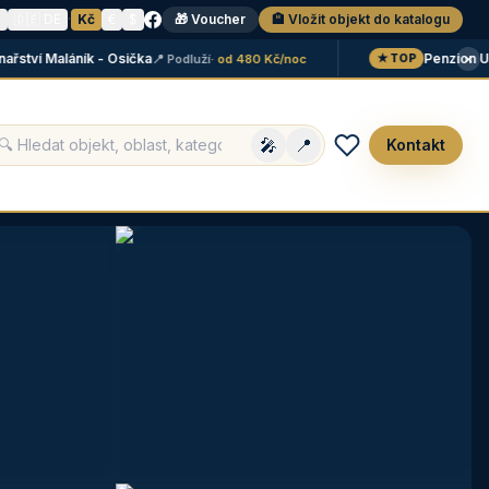
N
🇩🇪 DE
·
Kč
€
$
🎁 Voucher
🏨 Vložit objekt do katalogu
×
ství Maláník - Osička
Penzion U 
📍 Podluží
· od 480 Kč/noc
★ TOP
🎤
📍
Kontakt