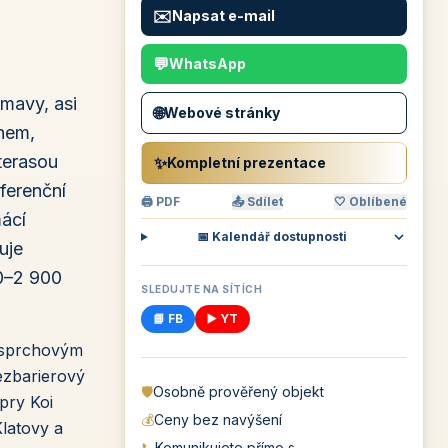
✉️
Napsat e-mail
💬
WhatsApp
umavy, asi
🌐
Webové stránky
onem,
 terasou
✨
Kompletní prezentace
ferenční
🖨 PDF
📤 Sdílet
🤍 Oblíbené
mácí
📅 Kalendář dostupnosti
uje
00–2 900
SLEDUJTE NA SÍTÍCH
📘 FB
▶️ YT
e sprchovým
ezbarierový
🛡️
Osobně prověřený objekt
pry Koi
💰
Ceny bez navýšení
Klatovy a
📞
Komunikujete přímo s