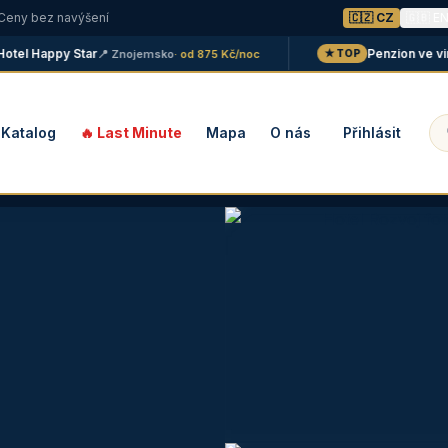
 Ceny bez navýšení
🇨🇿 CZ
🇬🇧 E
tel Happy Star
Penzion ve vinař
📍 Znojemsko
· od 875 Kč/noc
★ TOP
Katalog
🔥 Last Minute
Mapa
O nás
Přihlásit