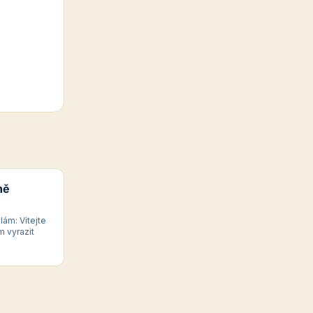
ně
lám: Vítejte
m vyrazit