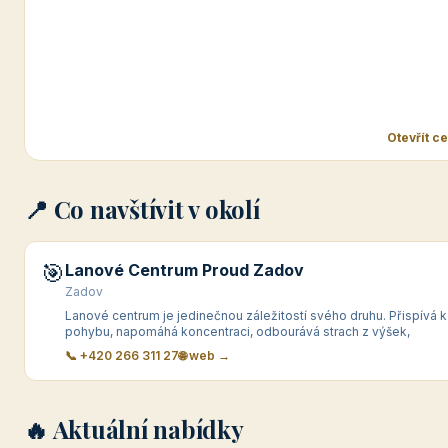
Otevřít c
📍 Co navštívit v okolí
🎯
Lanové Centrum Proud Zadov
Zadov
Lanové centrum je jedinečnou záležitostí svého druhu. Přispívá k
pohybu, napomáhá koncentraci, odbourává strach z výšek,
📞 +420 266 311 27
🌐 web →
🔥 Aktuální nabídky