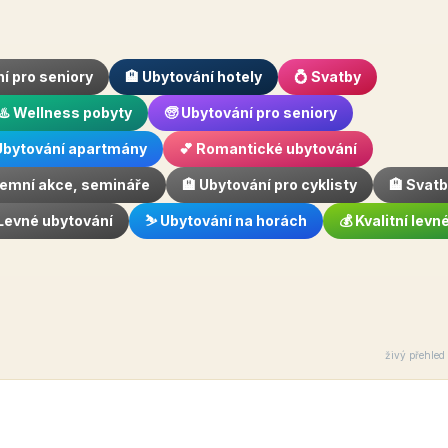
í pro seniory
🏨 Ubytování hotely
💍 Svatby
♨️ Wellness pobyty
🧓 Ubytování pro seniory
 Ubytování apartmány
💕 Romantické ubytování
iremní akce, semináře
🏨 Ubytování pro cyklisty
🏨 Svat
 Levné ubytování
⛷️ Ubytování na horách
💰 Kvalitní lev
živý přehled