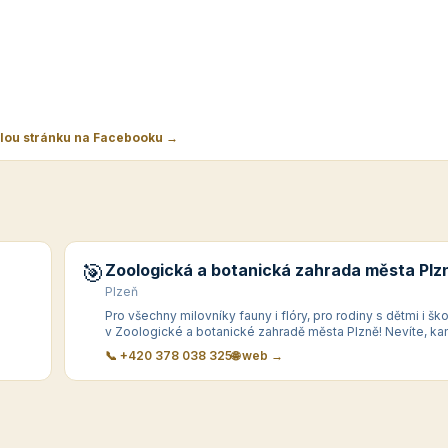
elou stránku na Facebooku →
🎯
Zoologická a botanická zahrada města Plz
Plzeň
Pro všechny milovníky fauny i flóry, pro rodiny s dětmi i ško
v Zoologické a botanické zahradě města Plzně! Nevíte, ka
📞 +420 378 038 325
🌐 web →