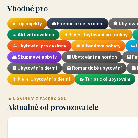
Vhodné pro
⭐ Top objekty
💼 Firemní akce, školení
🏨 Ubytován
🥾 Aktivní dovolená
👨‍👩‍👧‍👦 Ubytování pro rodiny
🚴 Ubytování pro cyklisty
📅 Víkendové pobyty
🛏️
👥 Skupinové pobyty
🏨 Ubytování na horách
🏨 F
🏨 Ubytování s dětmi
🏨 Romantické ubytování
🏨
👨‍👩‍👧‍👦 Ubytování s dětmi
🥾 Turistické ubytování
📣 NOVINKY Z FACEBOOKU
Aktuálně od provozovatele