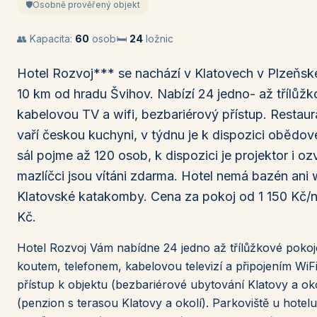
🛡️
Osobně prověřený objekt
👥 Kapacita:
60
osob
🛏️
24
ložnic
Hotel Rozvoj*** se nachází v Klatovech v Plzeňském
10 km od hradu Švihov. Nabízí 24 jedno- až třílůž
kabelovou TV a wifi, bezbariérový přístup. Restaura
vaří českou kuchyni, v týdnu je k dispozici obědov
sál pojme až 120 osob, k dispozici je projektor i 
mazlíčci jsou vítáni zdarma. Hotel nemá bazén ani 
Klatovské katakomby. Cena za pokoj od 1 150 Kč/n
Kč.
Hotel Rozvoj Vám nabídne 24 jedno až třílůžkové pokoj
koutem, telefonem, kabelovou televizí a připojením WiF
přístup k objektu (bezbariérové ubytování Klatovy a oko
(penzion s terasou Klatovy a okolí). Parkoviště u hote