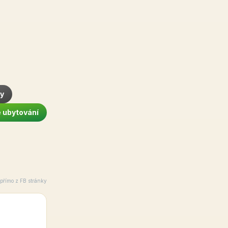
by
né ubytování
 přímo z FB stránky