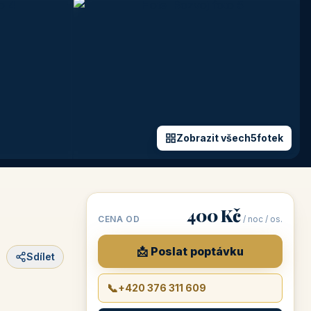
Zobrazit všech
5
fotek
400 Kč
CENA OD
/ noc / os.
📩 Poslat poptávku
Sdílet
📞
+420 376 311 609