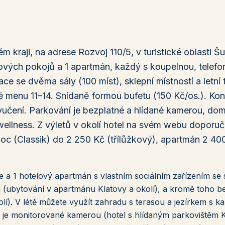
 kraji, na adrese Rozvoj 110/5, v turistické oblasti Š
kových pokojů a 1 apartmán, každý s koupelnou, telef
ce se dvěma sály (100 míst), sklepní místností a letní
é menu 11–14. Snídaně formou bufetu (150 Kč/os.). Kon
ozvučení. Parkování je bezplatné a hlídané kamerou, do
wellness. Z výletů v okolí hotel na svém webu doporuč
oc (Classik) do 2 250 Kč (třílůžkový), apartmán 2 4
e a 1 hotelový apartmán s vlastním sociálním zařízením s
i (ubytování v apartmánu Klatovy a okolí), a kromě toho b
lí). V létě můžete využít zahradu s terasou a jezírkem s ka
lu je monitorované kamerou (hotel s hlídaným parkovištěm 