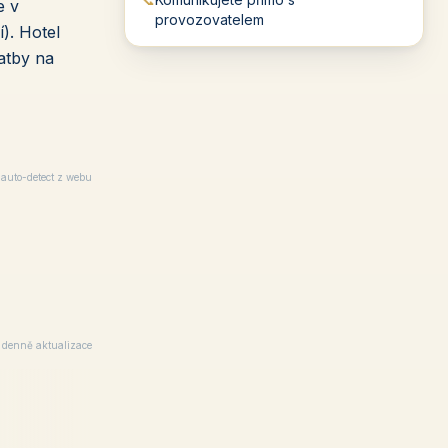
e v
provozovatelem
í). Hotel
vatby na
auto-detect z webu
× denně aktualizace