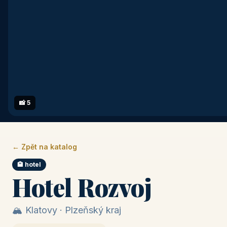
📸 5
← Zpět na katalog
🏨 hotel
Hotel Rozvoj
🏔️ Klatovy · Plzeňský kraj