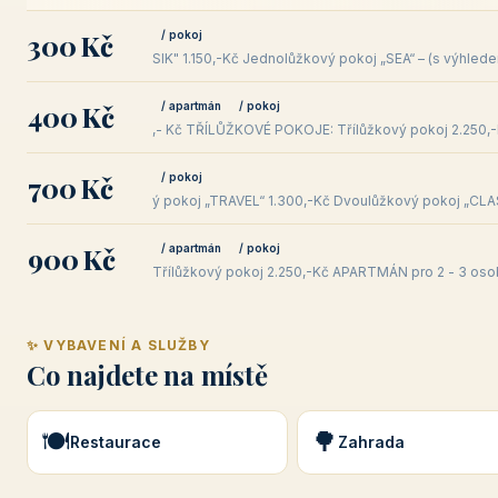
300 Kč
/ pokoj
SIK" 1.150,-Kč Jednolůžkový pokoj „SEA“ – (s výhl
400 Kč
/ apartmán
/ pokoj
,- Kč TŘÍLŮŽKOVÉ POKOJE: Třílůžkový pokoj 2.250,-
700 Kč
/ pokoj
ý pokoj „TRAVEL“ 1.300,-Kč Dvoulůžkový pokoj „CLA
900 Kč
/ apartmán
/ pokoj
Třílůžkový pokoj 2.250,-Kč APARTMÁN pro 2 - 3 osob
✨ VYBAVENÍ A SLUŽBY
Co najdete na místě
🍽️
🌳
Restaurace
Zahrada