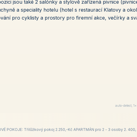
ozici jsou také 2 salónky a stylově zařízená pivnice (pivnic
uchyně a speciality hotelu (hotel s restaurací Klatovy a okol
ování pro cyklisty a prostory pro firemní akce, večírky a s
auto-detect, 1
OVÉ POKOJE: Třílůžkový pokoj 2.250,-Kč APARTMÁN pro 2 - 3 osoby 2. 400,