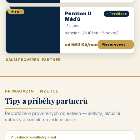
★ TOP
Penzion U
✓ Prověřeno
Méďů
📍 Lipno
penzion · 26 lůžek · 15 pokojů
od 590 Kč/noc
Rezervovat →
DALŠÍ PROVĚŘENÍ PARTNEŘI
Penzion U Zámku
Pension Faber
Penzion a vinařství Dobrovolný
Penzion a restaurace Maštal
Krčma Šatlava
Hotel Rozvoj
Penzion Zvoneček
Penzion Selský dvůr
Penzion Thallerův dům
Hotel Lípa
★
od 500 Kč
★
od 845 Kč
★
od 300 Kč
★
od 360 Kč
★
🍽️
★
od 400 Kč
★
od 550 Kč
★
od 530 Kč
★
od 1 190 Kč
★
od 450 Kč
PR MAGAZÍN · INZERCE
Tipy a příběhy partnerů
Reportáže o prověřených objektech — aktivity, aktuální
nabídky a kontakt na jednom místě.
📍 Lednicko-valtický areál
📰 PR článek