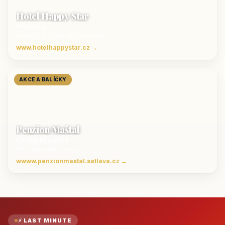
Hotel Happy Star
Hnanice
Luxusní ubytování jižní Morava
www.hotelhappystar.cz →
AKCE A BALÍČKY
Penzion Maštal
Český Krumlov
Penzion a restaurace
wwww.penzionmastal.satlava.cz →
⚡ LAST MINUTE