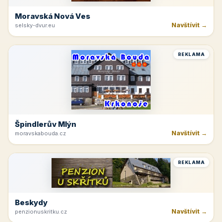
Krkonoše
Navštívit →
kinchata.eu
REKLAMA
Hotelová Ubytovna Žďas
Navštívit →
ubytovnazdas.cz
REKLAMA
Moravská Nová Ves
Navštívit →
selsky-dvur.eu