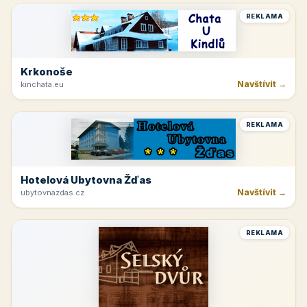
Jetřichovice
Navštívit →
hotelvysokalipa.cz
REKLAMA
Beskydy
Navštívit →
pepicentrum.cz
REKLAMA