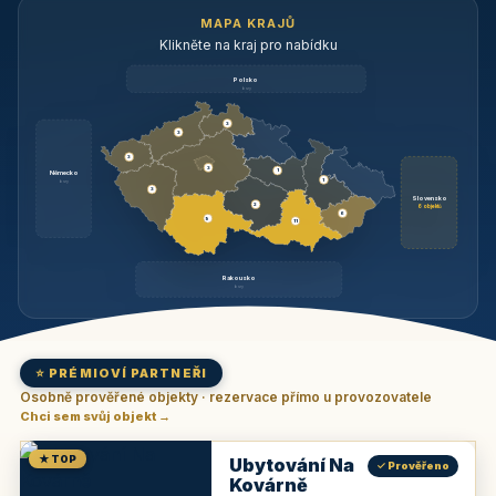
MAPA KRAJŮ
Klikněte na kraj pro nabídku
Polsko
brzy
3
3
3
3
1
Německo
1
brzy
3
Slovensko
2
6 objektů
6
9
11
Rakousko
brzy
⭐ PRÉMIOVÍ PARTNEŘI
Osobně prověřené objekty · rezervace přímo u provozovatele
Chci sem svůj objekt →
★ TOP
Ubytování Na
✓ Prověřeno
Kovárně