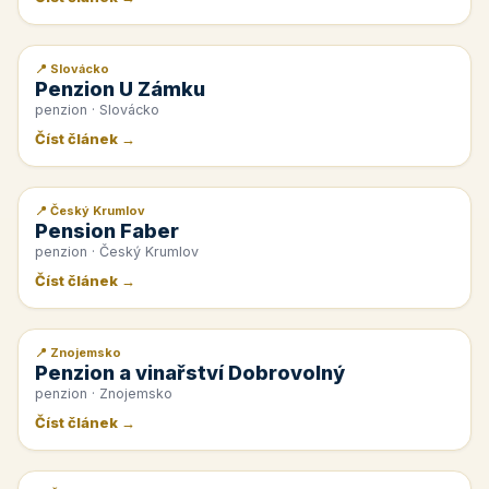
📍 Slovácko
📰 PR článek
Penzion U Zámku
penzion · Slovácko
Číst článek →
📍 Český Krumlov
📰 PR článek
Pension Faber
penzion · Český Krumlov
Číst článek →
📍 Znojemsko
📰 PR článek
Penzion a vinařství Dobrovolný
penzion · Znojemsko
Číst článek →