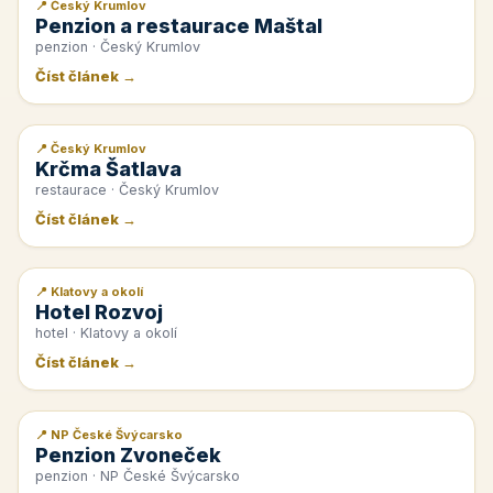
📍 Český Krumlov
📰 PR článek
Penzion a restaurace Maštal
penzion · Český Krumlov
Číst článek →
📍 Český Krumlov
📰 PR článek
Krčma Šatlava
restaurace · Český Krumlov
Číst článek →
📍 Klatovy a okolí
📰 PR článek
Hotel Rozvoj
hotel · Klatovy a okolí
Číst článek →
📍 NP České Švýcarsko
📰 PR článek
Penzion Zvoneček
penzion · NP České Švýcarsko