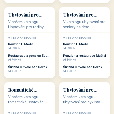
Oblíbené kategorie
CO HLEDÁTE?
🥾
💰
🥾
💰
36 objektů
34 objektů
Aktivní dovolená
Kvalitní levné
ubytování
V našem katalogu –
V našem katalogu –
aktivní dovolená – jsou
kvalitní levné ubytování –
pro Vás připraveny
jsou pro Vás připraveny
objekty, které s aktivní
objekty, které nabízí
V TÉTO KATEGORII:
V TÉTO KATEGORII:
dovolenou přímo
cenově dostupné
Restaurace a penzion Eduard
Penzion U Méďů
souvisejí. Aktivní
ubytování v ČR. Budete
od 700 Kč
od 590 Kč
dovolená nebo aktivní
překvapeni, že i v nižší
Penzion Pepicentrum
Hotel a restaurace Koníček
odpočinek jso...
c...
od 250 Kč
od 1 170 Kč
Hotel Garni Vildštejn
Šikland u Zvole nad Pernštejnem
👨‍👩‍👧‍👦
🧓
od 310 Kč
od 490 Kč
👨‍👩‍👧‍👦
🧓
34 objektů
33 objektů
Ubytování pro
Ubytování pro
rodiny
seniory
V našem katalogu -
V katalogu ubytování pro