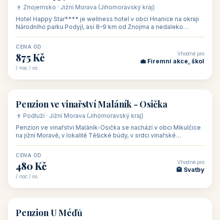
Naše tipy
⭐ VYBRANÉ UBYTOVÁNÍ
👥 17
🏡 penzion
Ubytování Na Kovárně
🍷 Lednicko-valtický areál · Jižní Morava (Jihomoravský kraj)
Ubytování Na Kovárně se nachází v obci Tvrdonice na jižní
Moravě, na adrese Slovácká 8, klidně na kraji obce mezi vinicemi,
asi 8 km od dáln
CENA OD
Vhodné pro
600 Kč
🏨 Vinné sklepy
/ noc / os.
👥 54
🏨 hotel
Hotel Happy Star
🍷 Znojemsko · Jižní Morava (Jihomoravský kraj)
Hotel Happy Star**** je wellness hotel v obci Hnanice na okraji
Národního parku Podyjí, asi 8–9 km od Znojma a nedaleko
rakouských hranic, v