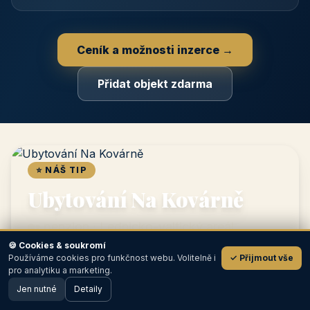
Profil objektu, fotogalerie, kontakt, vlastní webová prezentace
a poptávky zdarma.
NEJPRODÁVANĚJŠÍ
⭐
Prémiový partner
TOP pozice na titulce, přednost ve výpisech, zlatý odznak a
banner.
📣
Bannerová reklama
Grafický banner na titulní straně i v krajích, měřené prokliky.
🍪 Cookies & soukromí
Používáme cookies pro funkčnost webu. Volitelně i
✓ Přijmout vše
💬
pro analytiku a marketing.
Jen nutné
Detaily
Ceník a možnosti inzerce →
🖥️ Desktop verze
Design