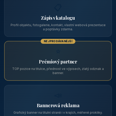
Vhodné pro
590 Kč
🏨 Levné ubytování
/ noc / os.
PRO PROVOZOVATELE
Zviditelněte svůj objekt na ABC
Web s tradicí od roku 2004 a tisíci návštěvníky měsíčně.
Vyberte si formát inzerce — od zápisu v katalogu po
prémiovou pozici na titulní straně s vlastní webovou
prezentací.
📋
Zápis v katalogu