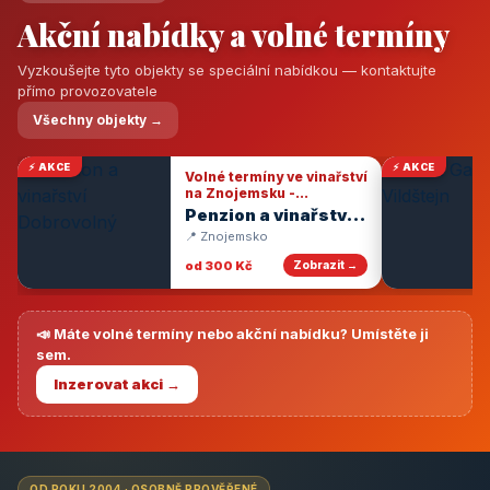
Akční nabídky a volné termíny
Vyzkoušejte tyto objekty se speciální nabídkou — kontaktujte
přímo provozovatele
Všechny objekty →
⚡ AKCE
⚡ AKCE
Volné termíny ve vinařství
na Znojemsku -
degustace vín
Penzion a vinařství
Dobrovolný
📍 Znojemsko
od 300 Kč
Zobrazit →
📣 Máte volné termíny nebo akční nabídku? Umístěte ji
sem.
Inzerovat akci →
OD ROKU 2004 · OSOBNĚ PROVĚŘENÉ