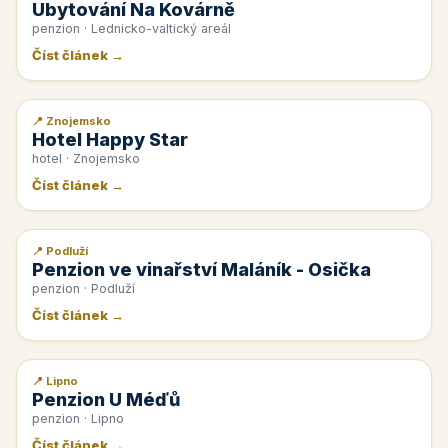
Ubytování Na Kovárně
penzion · Lednicko-valtický areál
Číst článek →
📍 Znojemsko
📰 PR článek
Hotel Happy Star
hotel · Znojemsko
Číst článek →
📍 Podluží
📰 PR článek
Penzion ve vinařství Maláník - Osička
penzion · Podluží
Číst článek →
📍 Lipno
📰 PR článek
Penzion U Méďů
penzion · Lipno
Číst článek →