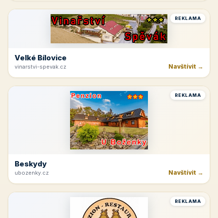
REKLAMA
Špindlerův Mlýn
Navštívit →
moravskabouda.cz
REKLAMA
Beskydy
Navštívit →
penzionuskritku.cz
REKLAMA