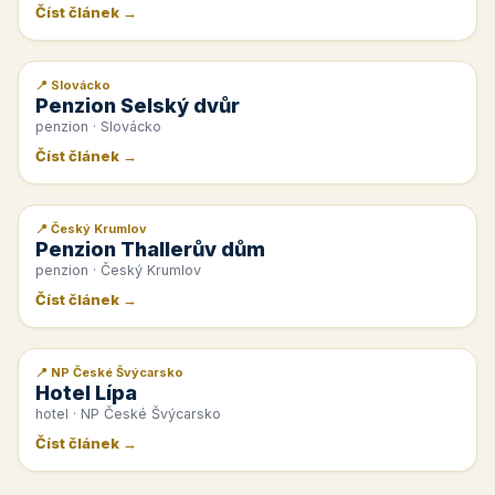
Číst článek →
📍 Slovácko
📰 PR článek
Penzion Selský dvůr
penzion · Slovácko
Číst článek →
📍 Český Krumlov
📰 PR článek
Penzion Thallerův dům
penzion · Český Krumlov
Číst článek →
📍 NP České Švýcarsko
📰 PR článek
Hotel Lípa
hotel · NP České Švýcarsko
Číst článek →