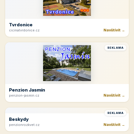
Rakvice
Navštívit →
jk-rakvice.cz
REKLAMA
Hřeben Krkonoš
Navštívit →
dvoracky.cz
REKLAMA
Tvrdonice