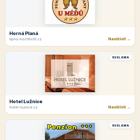
Velké Bílovice
Navštívit →
vinarstvi-spevak.cz
REKLAMA
Beskydy
Navštívit →
ubozenky.cz
REKLAMA