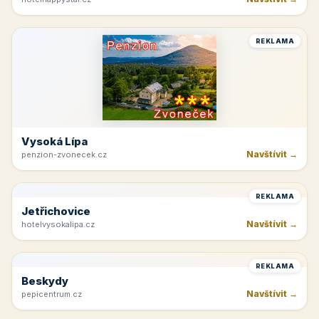
Hnanice
Navštívit →
hotelhappystar.cz
REKLAMA
Vysoká Lípa
Navštívit →
penzion-zvonecek.cz
REKLAMA