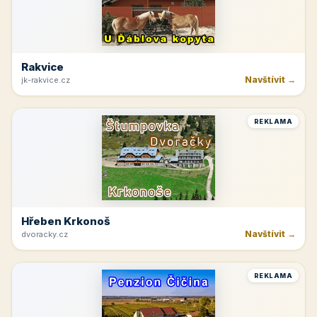
Horná Planá
Navštívit →
lipno-hochficht.cz
REKLAMA
Hotel Lužnice
Navštívit →
hotel-luznice.cz
REKLAMA