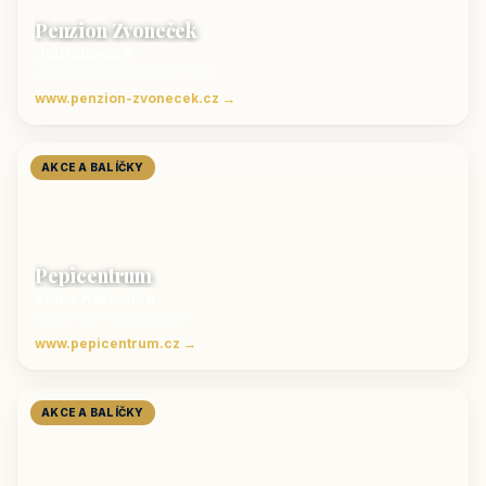
Penzion Zvoneček
Jetřichovice
ubytování České Švýcarsko
www.penzion-zvonecek.cz →
AKCE A BALÍČKY
Pepicentrum
Velké Karlovice
Ubytování v Beskydech
www.pepicentrum.cz →
AKCE A BALÍČKY