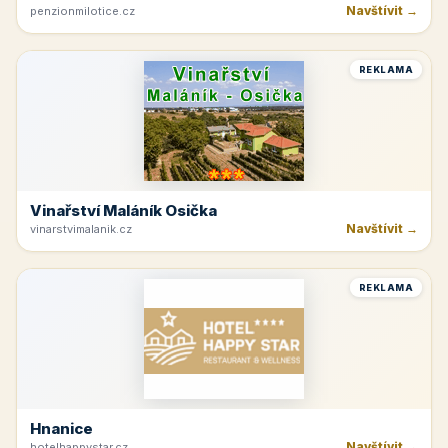
Penzion U Zámku
Navštívit →
penzionmilotice.cz
REKLAMA
Vinařství Maláník Osička
Navštívit →
vinarstvimalanik.cz
REKLAMA