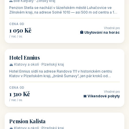
CENA OD
Vhodné pro
590 Kč
🏨 Ubytování s dětmi
/ noc / os.
👥 28
🏡 penzion
Penzion U Zámku
🍷 Slovácko · Jižní Morava (Jihomoravský kraj)
Penzion U Zámku se nachází přímo u zámku v Miloticích na jižní
Moravě, jedné z nejvýznamnějších barokních památek na Moravě,
v budově bývalé
CENA OD
Vhodné pro
500 Kč
🏨 Levné ubytování
/ noc / os.
👥 44
🏡 penzion
Penzion Stella
🌄 Bílé Karpaty · Zlínský kraj
Penzion Stella se nachází v lázeňském městě Luhačovice ve
Zlínském kraji, na adrese Solné 1010 — asi 500 m od centra a 1
km od lázeňské kolo
CENA OD