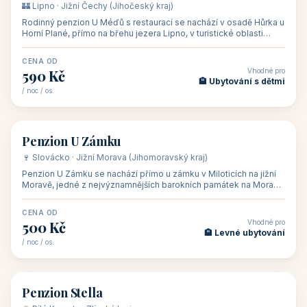
CENA OD
Vhodné pro
875 Kč
💼 Firemní akce, škol
/ noc / os.
👥 15
🏡 penzion
Penzion ve vinařství Maláník - Osička
🍷 Podluží · Jižní Morava (Jihomoravský kraj)
Penzion ve vinařství Maláník-Osička se nachází v obci Mikulčice
na jižní Moravě, v lokalitě Těšické búdy, v srdci vinařské
podoblasti Slovác
CENA OD
Vhodné pro
480 Kč
🏨 Svatby
/ noc / os.
👥 26
🏡 penzion
Penzion U Méďů
🏰 Lipno · Jižní Čechy (Jihočeský kraj)
Rodinný penzion U Méďů s restaurací se nachází v osadě Hůrka u
Horní Plané, přímo na břehu jezera Lipno, v turistické oblasti
Šumava. Pokoje