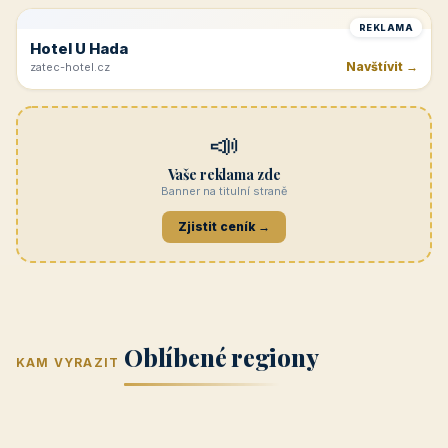
Navštívit →
cicinatvrdonice.cz
REKLAMA
Penzion Jasmín
Navštívit →
penzion-jasmin.cz
REKLAMA
Beskydy
Navštívit →
penzionrozkvet.cz
REKLAMA
Hotel U Hada
Navštívit →
zatec-hotel.cz