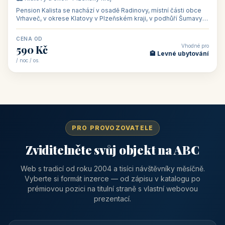
Vhodné pro
1 050 Kč
🏨 Ubytování na horác
/ noc / os.
👥 50
🏨 hotel
Hotel Ennius
🏔️ Klatovy a okolí · Plzeňský kraj
Hotel Ennius sídlí na adrese Randova 111 v historickém centru
Klatov v Plzeňském kraji, „bráně Šumavy", jen pár kroků od
hlavního náměs
CENA OD
Vhodné pro
1 310 Kč
📅 Víkendové pobyty
/ noc / os.
👥 40
🏡 penzion
Pension Kalista
🏔️ Klatovy a okolí · Plzeňský kraj
Pension Kalista se nachází v osadě Radinovy, místní části obce
Vrhaveč, v okrese Klatovy v Plzeňském kraji, v podhůří Šumavy
— do města Klat
CENA OD