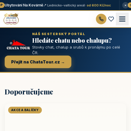
×
Ubytování Na Kovárně
📍 Lednicko-valtický areál
· od 600 Kč/noc
★ 
NÁŠ SESTERSKÝ PORTÁL
Hledáte chatu nebo chalupu?
Stovky chat, chalup a srubů k pronájmu po celé
ČR.
Přejít na ChataTour.cz →
Doporučujeme
AKCE A BALÍČKY