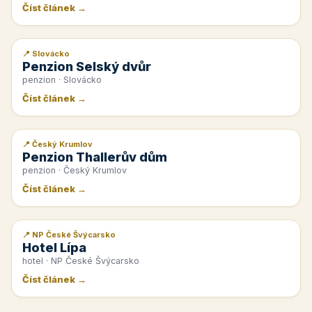
Číst článek →
📍 Slovácko
📰 PR článek
Penzion Selský dvůr
penzion · Slovácko
Číst článek →
📍 Český Krumlov
📰 PR článek
Penzion Thallerův dům
penzion · Český Krumlov
Číst článek →
📍 NP České Švýcarsko
📰 PR článek
Hotel Lípa
hotel · NP České Švýcarsko
Číst článek →