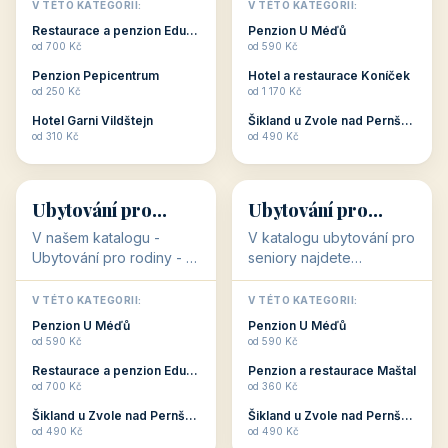
objekty, které s aktivní
objekty, které nabízí
V TÉTO KATEGORII:
V TÉTO KATEGORII:
dovolenou přímo
cenově dostupné
Restaurace a penzion Eduard
Penzion U Méďů
souvisejí. Aktivní
ubytování v ČR. Budete
od 700 Kč
od 590 Kč
dovolená nebo aktivní
překvapeni, že i v nižší
Penzion Pepicentrum
Hotel a restaurace Koníček
odpočinek jso...
c...
od 250 Kč
od 1 170 Kč
Hotel Garni Vildštejn
Šikland u Zvole nad Pernštejnem
👨‍👩‍👧‍👦
🧓
od 310 Kč
od 490 Kč
👨‍👩‍👧‍👦
🧓
34 objektů
33 objektů
Ubytování pro
Ubytování pro
rodiny
seniory
V našem katalogu -
V katalogu ubytování pro
Ubytování pro rodiny -
seniory najdete
jsou pro Vás připraveny
penziony a hotely, které
objekty, které svojí
jsou přizpůsobeny pro
V TÉTO KATEGORII:
V TÉTO KATEGORII:
polohou či vybaveností,
ubytování klientů vyššího
Penzion U Méďů
Penzion U Méďů
nabízí klidné ubytování
věku. Některé z nich
od 590 Kč
od 590 Kč
pro rodiny. Penziony,...
nabízí speciální balíč...
Restaurace a penzion Eduard
Penzion a restaurace Maštal
od 700 Kč
od 360 Kč
Šikland u Zvole nad Pernštejnem
Šikland u Zvole nad Pernštejnem
💕
🚴
od 490 Kč
od 490 Kč