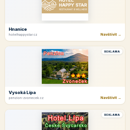
Hnanice
Navštívit →
hotelhappystar.cz
REKLAMA
Vysoká Lípa
Navštívit →
penzion-zvonecek.cz
REKLAMA