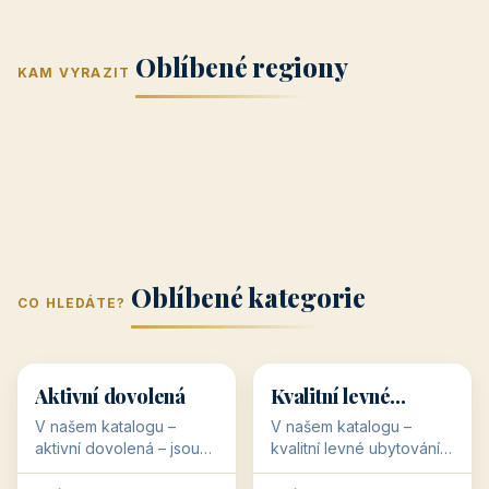
Jižní Morava
Jižní Čechy
(Jihomoravský
(Jihočeský
Střední Čechy
Oblíbené regiony
kraj)
Karlovarský
kraj)
KAM VYRAZIT
Zlínský kraj
Žilinský
(Středočeský
11 objektů
kraj
9 objektů
Liberecký kraj
6 objektů
Plzeňský kraj
4 objekty
kraj)
3 objekty
3 objekty
3 objekty
3 objekty
Oblíbené kategorie
CO HLEDÁTE?
🥾
💰
🥾
💰
36 objektů
34 objektů
Aktivní dovolená
Kvalitní levné
ubytování
V našem katalogu –
V našem katalogu –
aktivní dovolená – jsou
kvalitní levné ubytování –
pro Vás připraveny
jsou pro Vás připraveny