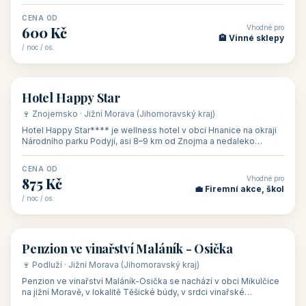
asi 8 km od dáln
CENA OD
Vhodné pro
600 Kč
🏨 Vinné sklepy
/ noc / os.
👥 54
🏨 hotel
Hotel Happy Star
🍷 Znojemsko · Jižní Morava (Jihomoravský kraj)
Hotel Happy Star**** je wellness hotel v obci Hnanice na okraji
Národního parku Podyjí, asi 8–9 km od Znojma a nedaleko
rakouských hranic, v
CENA OD
Vhodné pro
875 Kč
💼 Firemní akce, škol
/ noc / os.
👥 15
🏡 penzion
Penzion ve vinařství Maláník - Osička
🍷 Podluží · Jižní Morava (Jihomoravský kraj)
Penzion ve vinařství Maláník-Osička se nachází v obci Mikulčice
na jižní Moravě, v lokalitě Těšické búdy, v srdci vinařské
podoblasti Slovác