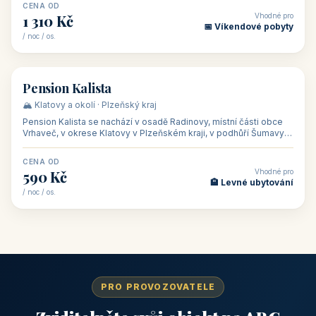
CENA OD
Vhodné pro
1 310 Kč
📅 Víkendové pobyty
/ noc / os.
👥 40
🏡 penzion
Pension Kalista
🏔️ Klatovy a okolí · Plzeňský kraj
Pension Kalista se nachází v osadě Radinovy, místní části obce
Vrhaveč, v okrese Klatovy v Plzeňském kraji, v podhůří Šumavy
— do města Klat
CENA OD
Vhodné pro
590 Kč
🏨 Levné ubytování
/ noc / os.
PRO PROVOZOVATELE