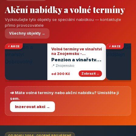
Akční nabídky a volné termíny
Vyzkoušejte tyto objekty se speciální nabídkou — kontaktujte
přímo provozovatele
Všechny objekty →
⚡ AKCE
⚡ AKCE
Volné termíny ve vinařství
na Znojemsku -
degustace vín
Penzion a vinařství
Dobrovolný
📍 Znojemsko
od 300 Kč
Zobrazit →
📣 Máte volné termíny nebo akční nabídku? Umístěte ji
sem.
Inzerovat akci →
OD ROKU 2004 · OSOBNĚ PROVĚŘENÉ