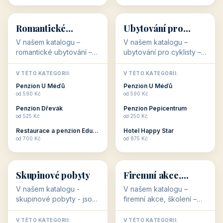
💕
🚴
32 objektů
32 objektů
Romantické
Ubytování pro
ubytování
cyklisty
V našem katalogu –
V našem katalogu –
romantické ubytování –
ubytování pro cyklisty –
jsou pro Vás připraveny
jsou pro Vás připraveny
objekty, které svojí
objekty, které jsou na
V TÉTO KATEGORII:
V TÉTO KATEGORII:
stavbou, polohou anebo
milovníky cykloturistiky
Penzion U Méďů
Penzion U Méďů
zaměřením nabízí
připraveny. Většinou mají
od 590 Kč
od 590 Kč
romantické pobyty.
přímo kolárny a...
Penzion Dřevák
Penzion Pepicentrum
Romantické ...
od 525 Kč
od 250 Kč
Restaurace a penzion Eduard
Hotel Happy Star
👥
💼
od 700 Kč
od 875 Kč
👥
💼
32 objektů
31 objektů
Skupinové pobyty
Firemní akce,
školení
V našem katalogu -
V našem katalogu –
skupinové pobyty - jsou
firemní akce, školení –
pro Vás připraveny
jsou pro Vás připraveny
objekty, které nabízí
objekty, které mají
V TÉTO KATEGORII:
V TÉTO KATEGORII: