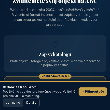
Zviditelněte svůj objekt na ABC
Web s tradicí od roku 2004 a tisíci návštěvníky měsíčně.
Vyberte si formát inzerce — od zápisu v katalogu po
prémiovou pozici na titulní straně s vlastní webovou
prezentací.
📋
Zápis v katalogu
Profil objektu, fotogalerie, kontakt, vlastní webová prezentace
a poptávky zdarma.
NEJPRODÁVANĚJŠÍ
⭐
🍪 Cookies & soukromí
Používáme cookies pro funkčnost webu. Volitelně i
✓ Přijmout vše
💬
Prémiový partner
pro analytiku a marketing.
Jen nutné
TOP pozice na titulce, přednost ve výpisech, zlatý odznak a
Detaily
🖥️ Desktop verze
Design
banner.