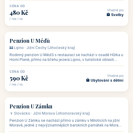
CENA OD
Vhodné pro
480 Kč
🏨 Svatby
/ noc / os.
👥 26
🏡 penzion
Penzion U Méďů
🏰 Lipno · Jižní Čechy (Jihočeský kraj)
Rodinný penzion U Méďů s restaurací se nachází v osadě Hůrka u
Horní Plané, přímo na břehu jezera Lipno, v turistické oblasti
Šumava. Pokoje
CENA OD
Vhodné pro
590 Kč
🏨 Ubytování s dětmi
/ noc / os.
👥 28
🏡 penzion
Penzion U Zámku
🍷 Slovácko · Jižní Morava (Jihomoravský kraj)
Penzion U Zámku se nachází přímo u zámku v Miloticích na jižní
Moravě, jedné z nejvýznamnějších barokních památek na Moravě,
v budově bývalé