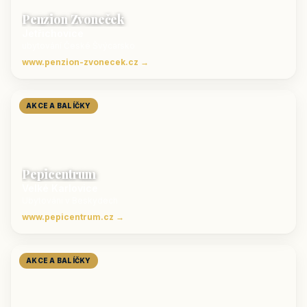
Penzion Zvoneček
Jetřichovice
ubytování České Švýcarsko
www.penzion-zvonecek.cz →
AKCE A BALÍČKY
Pepicentrum
Velké Karlovice
Ubytování v Beskydech
www.pepicentrum.cz →
AKCE A BALÍČKY