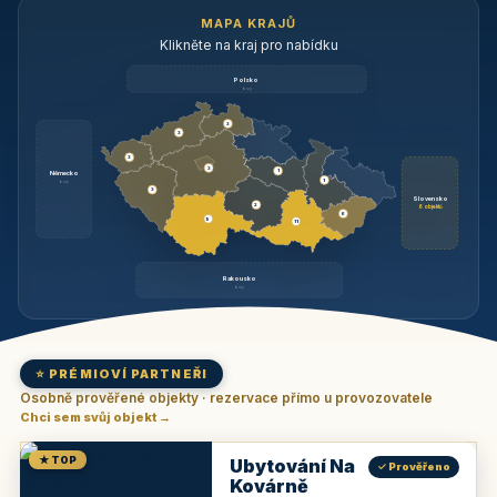
MAPA KRAJŮ
Klikněte na kraj pro nabídku
Polsko
brzy
3
3
3
3
1
Německo
1
brzy
3
Slovensko
2
6 objektů
6
9
11
Rakousko
brzy
⭐ PRÉMIOVÍ PARTNEŘI
Osobně prověřené objekty · rezervace přímo u provozovatele
Chci sem svůj objekt →
★ TOP
Ubytování Na
✓ Prověřeno
Kovárně