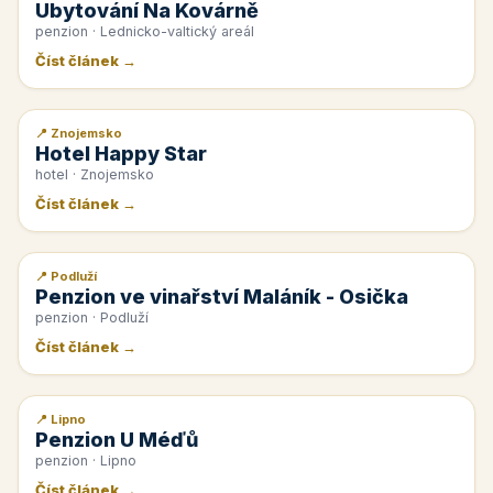
Ubytování Na Kovárně
penzion · Lednicko-valtický areál
Číst článek →
📍 Znojemsko
📰 PR článek
Hotel Happy Star
hotel · Znojemsko
Číst článek →
📍 Podluží
📰 PR článek
Penzion ve vinařství Maláník - Osička
penzion · Podluží
Číst článek →
📍 Lipno
📰 PR článek
Penzion U Méďů
penzion · Lipno
Číst článek →