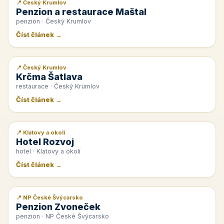
📍 Český Krumlov
📰 PR článek
Penzion a restaurace Maštal
penzion · Český Krumlov
Číst článek →
📍 Český Krumlov
📰 PR článek
Krčma Šatlava
restaurace · Český Krumlov
Číst článek →
📍 Klatovy a okolí
📰 PR článek
Hotel Rozvoj
hotel · Klatovy a okolí
Číst článek →
📍 NP České Švýcarsko
📰 PR článek
Penzion Zvoneček
penzion · NP České Švýcarsko