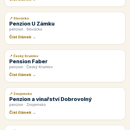
📍 Slovácko
📰 PR článek
Penzion U Zámku
penzion · Slovácko
Číst článek →
📍 Český Krumlov
📰 PR článek
Pension Faber
penzion · Český Krumlov
Číst článek →
📍 Znojemsko
📰 PR článek
Penzion a vinařství Dobrovolný
penzion · Znojemsko
Číst článek →