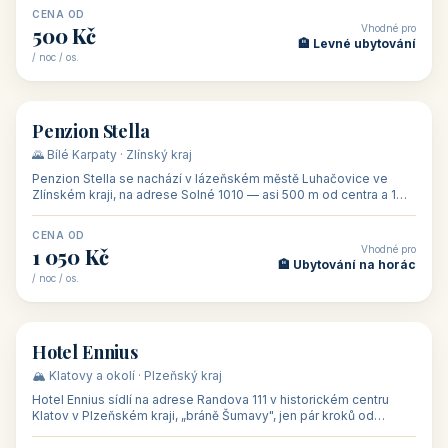
CENA OD
Vhodné pro
500 Kč
🏨 Levné ubytování
/ noc / os.
👥 44
🏡 penzion
Penzion Stella
🌄 Bílé Karpaty · Zlínský kraj
Penzion Stella se nachází v lázeňském městě Luhačovice ve
Zlínském kraji, na adrese Solné 1010 — asi 500 m od centra a 1
km od lázeňské kolo
CENA OD
Vhodné pro
1 050 Kč
🏨 Ubytování na horác
/ noc / os.
👥 50
🏨 hotel
Hotel Ennius
🏔️ Klatovy a okolí · Plzeňský kraj
Hotel Ennius sídlí na adrese Randova 111 v historickém centru
Klatov v Plzeňském kraji, „bráně Šumavy", jen pár kroků od
hlavního náměs