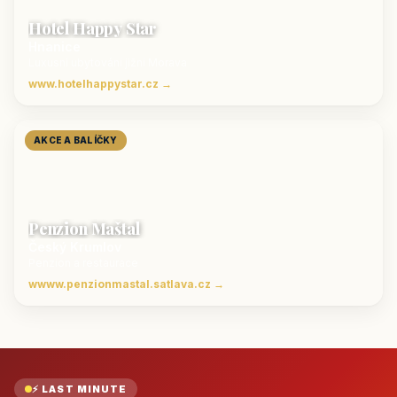
Hotel Happy Star
Hnanice
Luxusní ubytování jižní Morava
www.hotelhappystar.cz →
AKCE A BALÍČKY
Penzion Maštal
Český Krumlov
Penzion a restaurace
wwww.penzionmastal.satlava.cz →
⚡ LAST MINUTE