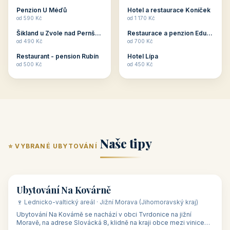
ubytování skupin v
zkušenosti pořádat i
Penzion U Méďů
Hotel a restaurace Koníček
penzionech, hotelích a
menší firemní akce a
od 590 Kč
od 1 170 Kč
apartmánech v ČR.
firemní školení, ale také
Šikland u Zvole nad Pernštejnem
Restaurace a penzion Eduard
Budete překva...
ob...
od 490 Kč
od 700 Kč
Restaurant - pension Rubín
Hotel Lípa
od 500 Kč
od 450 Kč
Naše tipy
⭐ VYBRANÉ UBYTOVÁNÍ
👥 17
🏡 penzion
Ubytování Na Kovárně
🍷 Lednicko-valtický areál · Jižní Morava (Jihomoravský kraj)
Ubytování Na Kovárně se nachází v obci Tvrdonice na jižní
Moravě, na adrese Slovácká 8, klidně na kraji obce mezi vinicemi,