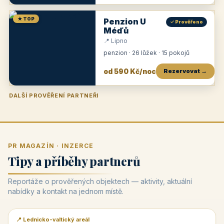
★ TOP
Penzion U
✓ Prověřeno
Méďů
📍 Lipno
penzion · 26 lůžek · 15 pokojů
od 590 Kč/noc
Rezervovat →
DALŠÍ PROVĚŘENÍ PARTNEŘI
Penzion U Zámku
Pension Faber
Penzion a vinařství Dobrovolný
Penzion a restaurace Maštal
Krčma Šatlava
Hotel Rozvoj
Penzion Zvoneček
Penzion Selský dvůr
Penzion Thallerův dům
Hotel Lípa
★
od 500 Kč
★
od 845 Kč
★
od 300 Kč
★
od 360 Kč
★
🍽️
★
od 400 Kč
★
od 550 Kč
★
od 530 Kč
★
od 1 190 Kč
★
od 450 Kč
PR MAGAZÍN · INZERCE
Tipy a příběhy partnerů
Reportáže o prověřených objektech — aktivity, aktuální
nabídky a kontakt na jednom místě.
📍 Lednicko-valtický areál
📰 PR článek