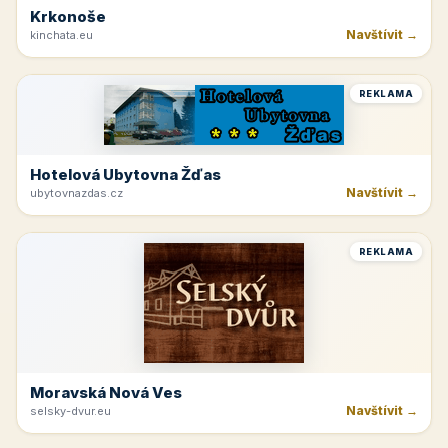
Krkonoše
Navštívit →
kinchata.eu
REKLAMA
Hotelová Ubytovna Žďas
Navštívit →
ubytovnazdas.cz
REKLAMA
Moravská Nová Ves
Navštívit →
selsky-dvur.eu