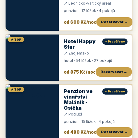
📍 Lednicko-valtický areál
penzion · 17 lůžek · 4 pokojů
od 600 Kč/noc
Rezervovat →
★ TOP
Hotel Happy
✓ Prověřeno
Star
📍 Znojemsko
hotel · 54 lůžek · 27 pokojů
od 875 Kč/noc
Rezervovat →
★ TOP
Penzion ve
✓ Prověřeno
vinařství
Maláník -
Osička
📍 Podluží
penzion · 15 lůžek · 4 pokojů
od 480 Kč/noc
Rezervovat →