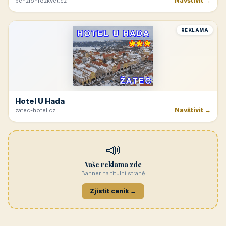
Navštívit →
penzionrozkvet.cz
REKLAMA
Hotel U Hada
Navštívit →
zatec-hotel.cz
📣
Vaše reklama zde
Banner na titulní straně
Zjistit ceník →