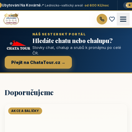
×
Ubytování Na Kovárně
📍 Lednicko-valtický areál
· od 600 Kč/noc
★ T
NÁŠ SESTERSKÝ PORTÁL
Hledáte chatu nebo chalupu?
Stovky chat, chalup a srubů k pronájmu po celé
ČR.
Přejít na ChataTour.cz →
Doporučujeme
AKCE A BALÍČKY