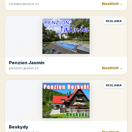
Navštívit →
cicinatvrdonice.cz
REKLAMA
Penzion Jasmín
Navštívit →
penzion-jasmin.cz
REKLAMA
Beskydy