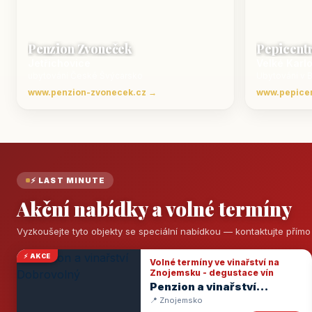
Penzion Zvoneček
Pepicent
Jetřichovice
Velké Karl
ubytování České Švýcarsko
Ubytování v 
www.penzion-zvonecek.cz →
www.pepice
⚡ LAST MINUTE
Akční nabídky a volné termíny
Vyzkoušejte tyto objekty se speciální nabídkou — kontaktujte přím
⚡ AKCE
Volné termíny ve vinařství na
Znojemsku - degustace vín
Penzion a vinařství
Dobrovolný
📍 Znojemsko