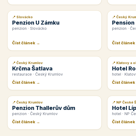
📍 Slovácko
📍 Český Kru
📰 PR článek
📰 PR článek
Penzion U Zámku
Pension
penzion · Slovácko
penzion · Če
Číst článek →
Číst článek
📍 Český Krumlov
📍 Klatovy a o
📰 PR článek
📰 PR článek
Krčma Šatlava
Hotel Ro
restaurace · Český Krumlov
hotel · Klatov
Číst článek →
Číst článek
📍 Český Krumlov
📍 NP České 
📰 PR článek
📰 PR článek
Penzion Thallerův dům
Hotel Lí
penzion · Český Krumlov
hotel · NP Č
Číst článek →
Číst článek