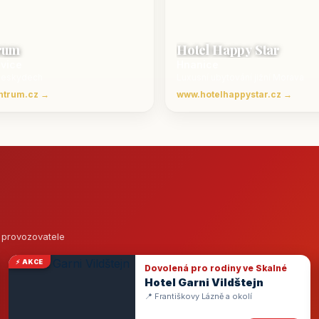
rum
Hotel Happy Star
ovice
Hnanice
Beskydech
Luxusní ubytování jižní Morava
ntrum.cz →
www.hotelhappystar.cz →
o provozovatele
⚡ AKCE
Dovolená pro rodiny ve Skalné
Hotel Garni Vildštejn
📍 Františkovy Lázně a okolí