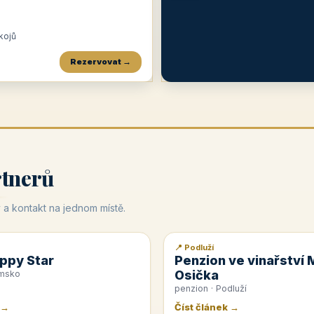
okojů
Rezervovat →
Penzion a restaurace Maštal
Krčma Šatlava
Hotel Rozvoj
★
od 360 Kč
★
🍽️
★
od 400 Kč
rtnerů
 a kontakt na jednom místě.
📍 Podluží
📰 PR článek
ppy Star
Penzion ve vinařství 
Osička
emsko
penzion · Podluží
 →
Číst článek →