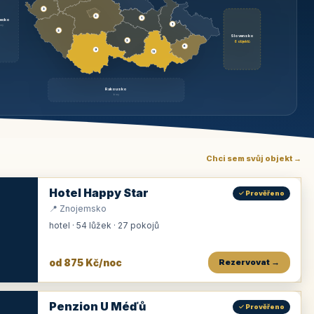
3
3
1
ecko
1
rzy
3
Slovensko
2
6 objektů
6
9
11
Rakousko
brzy
Chci sem svůj objekt →
Hotel Happy Star
✓ Prověřeno
📍 Znojemsko
hotel · 54 lůžek · 27 pokojů
od 875 Kč/noc
Rezervovat →
Penzion U Méďů
✓ Prověřeno