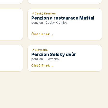
📍 Český Krumlov
📰 PR článek
Penzion a restaurace Maštal
penzion · Český Krumlov
Číst článek →
📍 Slovácko
📰 PR článek
Penzion Selský dvůr
penzion · Slovácko
Číst článek →