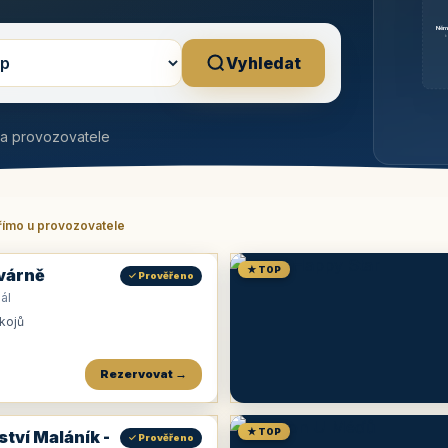
Něm
b
Vyhledat
na provozovatele
římo u provozovatele
★ TOP
várně
✓ Prověřeno
ál
okojů
Rezervovat →
★ TOP
ství Maláník -
✓ Prověřeno