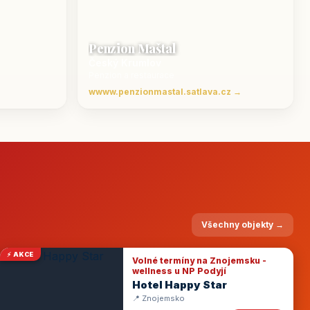
Penzion Maštal
Český Krumlov
Penzion a restaurace
wwww.penzionmastal.satlava.cz →
Všechny objekty →
⚡ AKCE
Volné termíny na Znojemsku -
wellness u NP Podyjí
Hotel Happy Star
📍 Znojemsko