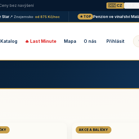
 Ceny bez navýšení
🇨🇿 CZ
🇬🇧 E
r
Penzion ve vinařství Maláník 
📍 Znojemsko
· od 875 Kč/noc
★ TOP
Katalog
🔥 Last Minute
Mapa
O nás
Přihlásit
ÍČKY
AKCE A BALÍČKY