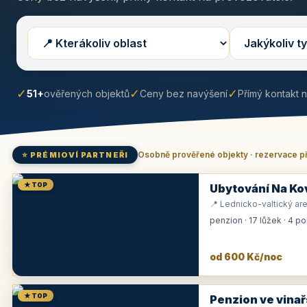
✓
✓
✓
51+
ověřených objektů
Ceny bez navýšení
Přímý kontakt 
Osobně prověřené objekty · rezervace p
⭐ PRÉMIOVÍ PARTNEŘI
★ TOP
Ubytování Na Ko
📍 Lednicko-valtický are
penzion · 17 lůžek · 4 p
od 600 Kč/noc
★ TOP
Penzion ve vinař