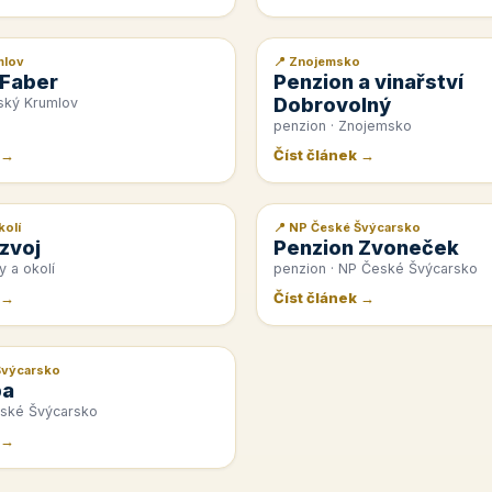
mlov
📍 Znojemsko
📰 PR článek
 Faber
Penzion a vinařství
Dobrovolný
ský Krumlov
penzion · Znojemsko
 →
Číst článek →
kolí
📍 NP České Švýcarsko
📰 PR článek
zvoj
Penzion Zvoneček
y a okolí
penzion · NP České Švýcarsko
 →
Číst článek →
Švýcarsko
pa
eské Švýcarsko
 →