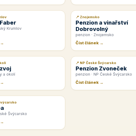
mlov
📍 Znojemsko
📰 PR článek
 Faber
Penzion a vinařství
Dobrovolný
ský Krumlov
penzion · Znojemsko
 →
Číst článek →
kolí
📍 NP České Švýcarsko
📰 PR článek
zvoj
Penzion Zvoneček
y a okolí
penzion · NP České Švýcarsko
 →
Číst článek →
Švýcarsko
pa
eské Švýcarsko
 →