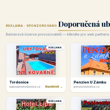
Doporučená ub
REKLAMA · SPONZOROVÁNO
Bannerová inzerce provozovatelů — klikněte pro web partnera
REKLAMA
Tvrdonice
Penzion U Zámku
Navštívit →
nakovarnetvrdonice.cz
penzionmilotice.cz
REKLAMA