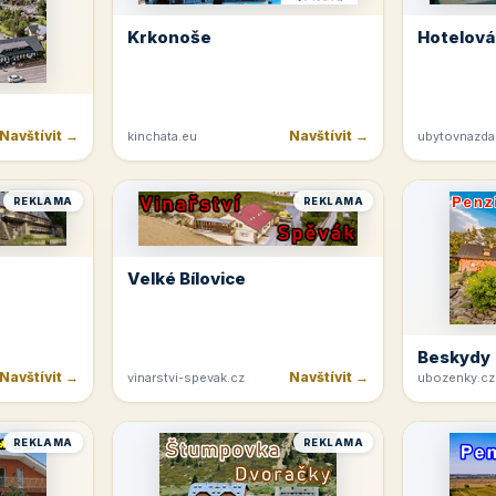
Krkonoše
Hotelová
Navštívit →
Navštívit →
kinchata.eu
ubytovnazda
REKLAMA
REKLAMA
Velké Bílovice
Beskydy
Navštívit →
Navštívit →
vinarstvi-spevak.cz
ubozenky.cz
REKLAMA
REKLAMA