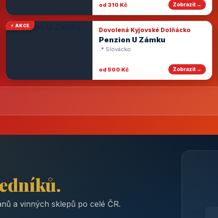
od 310 Kč
Zobrazit →
⚡ AKCE
Dovolená Kyjovské Dolňácko
Penzion U Zámku
📍 Slovácko
od 500 Kč
Zobrazit →
ředníků.
nů a vinných sklepů po celé ČR.