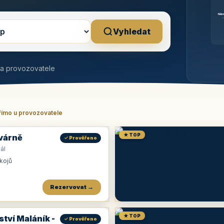
Něm
b
Vyhledat
na provozovatele
římo u provozovatele
★ TOP
várně
✓ Prověřeno
ál
okojů
Rezervovat →
★ TOP
ství Maláník -
✓ Prověřeno