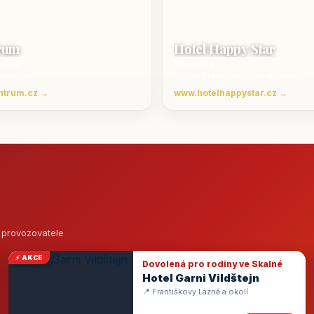
rum
Hotel Happy Star
ovice
Hnanice
Beskydech
Luxusní ubytování jižní Morava
ntrum.cz →
www.hotelhappystar.cz →
o provozovatele
⚡ AKCE
Dovolená pro rodiny ve Skalné
Hotel Garni Vildštejn
📍 Františkovy Lázně a okolí