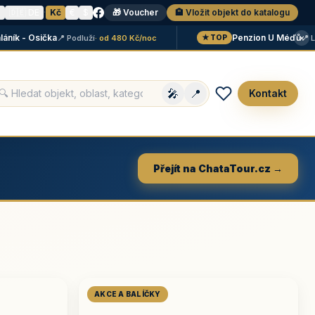
N
🇩🇪 DE
·
Kč
€
$
🎁 Voucher
🏨 Vložit objekt do katalogu
×
 - Osička
Penzion U Méďů
📍 Podluží
· od 480 Kč/noc
📍 Lipno
·
★ TOP
🎤
📍
Kontakt
Přejít na ChataTour.cz →
AKCE A BALÍČKY