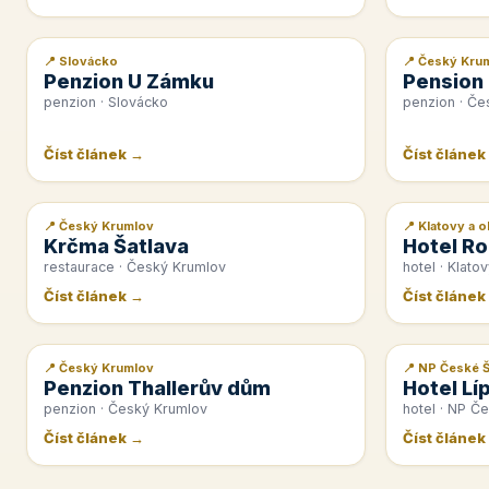
📍 Slovácko
📍 Český Kru
📰 PR článek
📰 PR článek
Penzion U Zámku
Pension
penzion · Slovácko
penzion · Če
Číst článek →
Číst článek
📍 Český Krumlov
📍 Klatovy a o
📰 PR článek
📰 PR článek
Krčma Šatlava
Hotel Ro
restaurace · Český Krumlov
hotel · Klatov
Číst článek →
Číst článek
📍 Český Krumlov
📍 NP České 
📰 PR článek
📰 PR článek
Penzion Thallerův dům
Hotel Lí
penzion · Český Krumlov
hotel · NP Č
Číst článek →
Číst článek