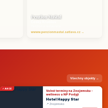
Penzion Maštal
Český Krumlov
Penzion a restaurace
wwww.penzionmastal.satlava.cz →
Všechny objekty →
⚡ AKCE
Volné termíny na Znojemsku -
wellness u NP Podyjí
Hotel Happy Star
📍 Znojemsko