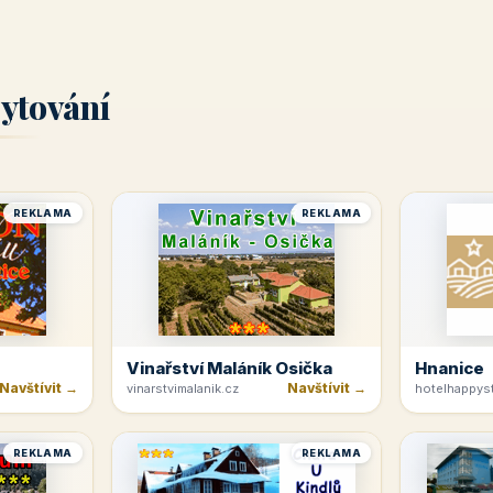
ytování
REKLAMA
REKLAMA
Vinařství Maláník Osička
Hnanice
Navštívit →
Navštívit →
vinarstvimalanik.cz
hotelhappyst
REKLAMA
REKLAMA