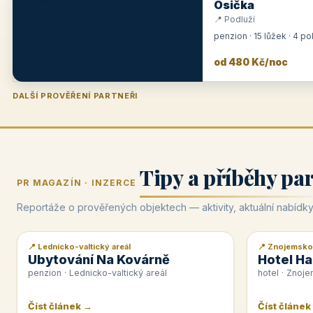
Osička
📍 Podluží
penzion · 15 lůžek · 4 p
od 480 Kč/noc
DALŠÍ PROVĚŘENÍ PARTNEŘI
Penzion U Zámku
Pension Faber
Penzion a vinařství Dobrovolný
Hotel Lípa
★
od 500 Kč
★
od 845 Kč
★
od 300 Kč
★
od 450 Kč
Tipy a příběhy pa
PR MAGAZÍN · INZERCE
Reportáže o prověřených objektech — aktivity, aktuální nabídky
📍 Lednicko-valtický areál
📍 Znojemsko
📰 PR článek
📰 PR článek
Ubytování Na Kovárně
Hotel Ha
penzion · Lednicko-valtický areál
hotel · Znoj
Číst článek →
Číst článek