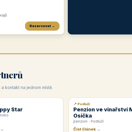
okojů
Rezervovat →
Penzion a restaurace Maštal
Krčma Šatlava
Hotel Rozvoj
★
od 360 Kč
★
🍽️
★
od 400 Kč
rtnerů
 a kontakt na jednom místě.
📍 Podluží
📰 PR článek
ppy Star
Penzion ve vinařství 
Osička
emsko
penzion · Podluží
 →
Číst článek →