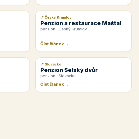
📍 Český Krumlov
📰 PR článek
Penzion a restaurace Maštal
penzion · Český Krumlov
Číst článek →
📍 Slovácko
📰 PR článek
Penzion Selský dvůr
penzion · Slovácko
Číst článek →