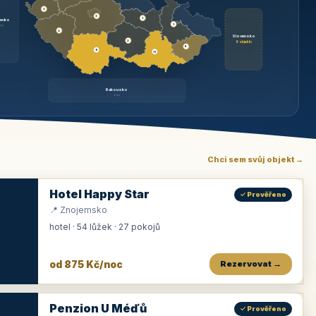
3
3
1
ecko
1
rzy
3
Slovensko
2
6 objektů
6
9
11
Rakousko
brzy
Chci sem svůj objekt →
Hotel Happy Star
✓ Prověřeno
📍 Znojemsko
hotel · 54 lůžek · 27 pokojů
od 875 Kč/noc
Rezervovat →
Penzion U Méďů
✓ Prověřeno