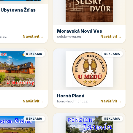
 Ubytovna Žďas
Moravská Nová Ves
Navštívit →
Navštívit →
s.cz
selsky-dvur.eu
REKLAMA
REKLAMA
Horná Planá
Navštívit →
Navštívit →
lipno-hochficht.cz
REKLAMA
REKLAMA