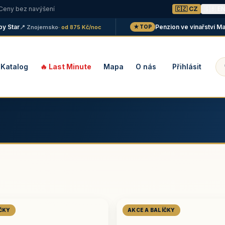
 Ceny bez navýšení
🇨🇿 CZ
🇬🇧 E
ar
Penzion ve vinařství Maláník
📍 Znojemsko
· od 875 Kč/noc
★ TOP
Katalog
🔥 Last Minute
Mapa
O nás
Přihlásit
ÍČKY
AKCE A BALÍČKY