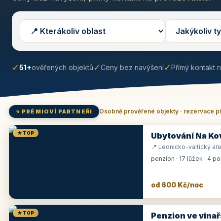
✓
✓
✓
51+
ověřených objektů
Ceny bez navýšení
Přímý kontakt 
Osobně prověřené objekty · rezervace p
⭐ PRÉMIOVÍ PARTNEŘI
★ TOP
Ubytování Na Ko
📍 Lednicko-valtický are
penzion · 17 lůžek · 4 p
od 600 Kč/noc
★ TOP
Penzion ve vinař