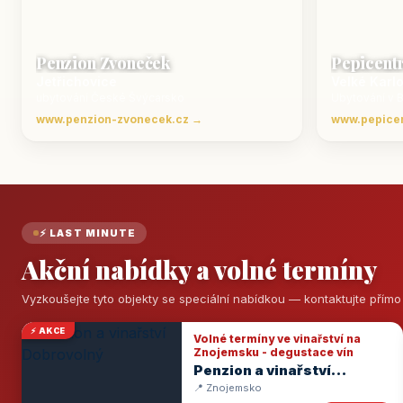
Penzion Zvoneček
Pepicent
Jetřichovice
Velké Karl
ubytování České Švýcarsko
Ubytování v 
www.penzion-zvonecek.cz →
www.pepice
⚡ LAST MINUTE
Akční nabídky a volné termíny
Vyzkoušejte tyto objekty se speciální nabídkou — kontaktujte přím
⚡ AKCE
Volné termíny ve vinařství na
Znojemsku - degustace vín
Penzion a vinařství
Dobrovolný
📍 Znojemsko