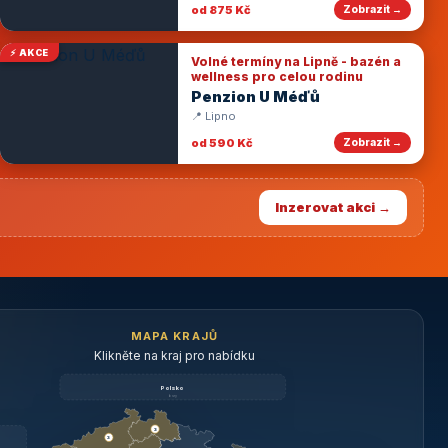
od 875 Kč
Zobrazit →
⚡ AKCE
Volné termíny na Lipně - bazén a
wellness pro celou rodinu
Penzion U Méďů
📍 Lipno
od 590 Kč
Zobrazit →
Inzerovat akci →
MAPA KRAJŮ
Klikněte na kraj pro nabídku
Polsko
brzy
3
3