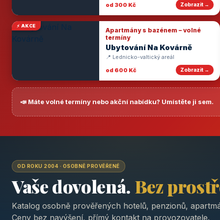
od 300 Kč
Zobrazit →
⚡ AKCE
Apartmány s bazénem – volné
termíny
Ubytování Na Kovárně
📍 Lednicko-valtický areál
od 600 Kč
Zobrazit →
📣 Máte volné termíny nebo akční nabídku? Umístěte ji sem.
OD ROKU 2004 · OSOBNĚ PROVĚŘENÉ
Vaše dovolená.
Bez prost
Katalog osobně prověřených hotelů, penzionů, apartmá
Ceny bez navýšení, přímý kontakt na provozovatele.