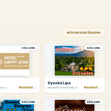
📣 Inzerovat banner
REKLAMA
REKLAMA
Vysoká Lípa
Navštívit →
Navštívit →
ar.cz
penzion-zvonecek.cz
REKLAMA
REKLAMA