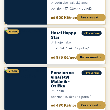
📍 Lednicko-valtický areál
penzion · 17 lůžek · 4 pokojů
od 600 Kč/noc
Rezervovat →
★ TOP
Hotel Happy
✓ Prověřeno
Star
📍 Znojemsko
hotel · 54 lůžek · 27 pokojů
od 875 Kč/noc
Rezervovat →
★ TOP
Penzion ve
✓ Prověřeno
vinařství
Maláník -
Osička
📍 Podluží
penzion · 15 lůžek · 4 pokojů
od 480 Kč/noc
Rezervovat →