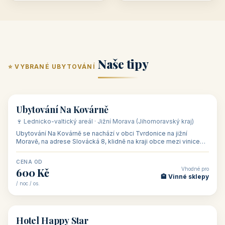
Naše tipy
⭐ VYBRANÉ UBYTOVÁNÍ
👥 17
🏡 penzion
Ubytování Na Kovárně
🍷 Lednicko-valtický areál · Jižní Morava (Jihomoravský kraj)
Ubytování Na Kovárně se nachází v obci Tvrdonice na jižní
Moravě, na adrese Slovácká 8, klidně na kraji obce mezi vinicemi,
asi 8 km od dáln
CENA OD
Vhodné pro
600 Kč
🏨 Vinné sklepy
/ noc / os.
👥 54
🏨 hotel
Hotel Happy Star