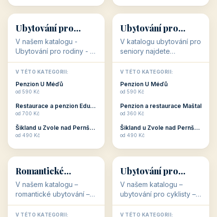
👨‍👩‍👧‍👦
🧓
34 objektů
33 objektů
Ubytování pro
Ubytování pro
rodiny
seniory
V našem katalogu -
V katalogu ubytování pro
Ubytování pro rodiny -
seniory najdete
jsou pro Vás připraveny
penziony a hotely, které
objekty, které svojí
jsou přizpůsobeny pro
V TÉTO KATEGORII:
V TÉTO KATEGORII:
polohou či vybaveností,
ubytování klientů vyššího
Penzion U Méďů
Penzion U Méďů
nabízí klidné ubytování
věku. Některé z nich
od 590 Kč
od 590 Kč
pro rodiny. Penziony,...
nabízí speciální balíč...
Restaurace a penzion Eduard
Penzion a restaurace Maštal
od 700 Kč
od 360 Kč
Šikland u Zvole nad Pernštejnem
Šikland u Zvole nad Pernštejnem
💕
🚴
od 490 Kč
od 490 Kč
💕
🚴
32 objektů
32 objektů
Romantické
Ubytování pro
ubytování
cyklisty
V našem katalogu –
V našem katalogu –
romantické ubytování –
ubytování pro cyklisty –
jsou pro Vás připraveny
jsou pro Vás připraveny
objekty, které svojí
objekty, které jsou na
V TÉTO KATEGORII:
V TÉTO KATEGORII: