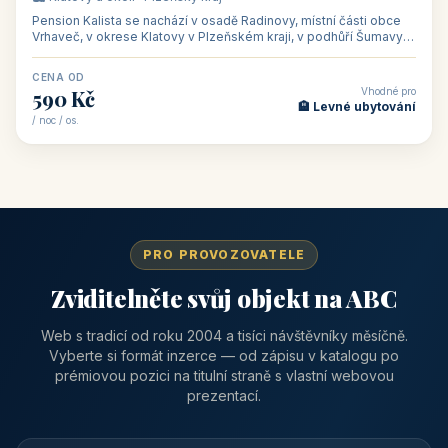
Pension Kalista se nachází v osadě Radinovy, místní části obce
Vrhaveč, v okrese Klatovy v Plzeňském kraji, v podhůří Šumavy
— do města Klat
CENA OD
Vhodné pro
590 Kč
🏨 Levné ubytování
/ noc / os.
PRO PROVOZOVATELE
Zviditelněte svůj objekt na ABC
Web s tradicí od roku 2004 a tisíci návštěvníky měsíčně.
Vyberte si formát inzerce — od zápisu v katalogu po
prémiovou pozici na titulní straně s vlastní webovou
prezentací.