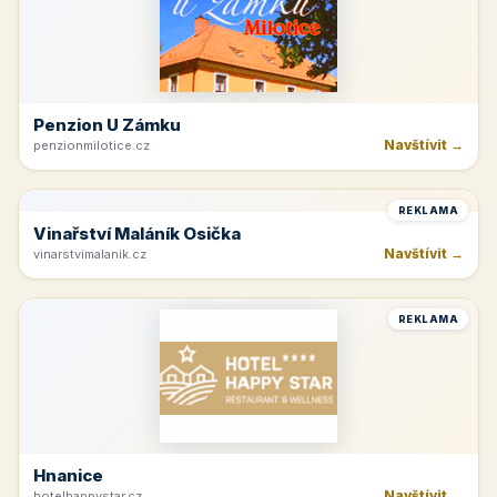
Penzion U Zámku
Navštívit →
penzionmilotice.cz
REKLAMA
Vinařství Maláník Osička
Navštívit →
vinarstvimalanik.cz
REKLAMA
Hnanice
Navštívit →
hotelhappystar.cz