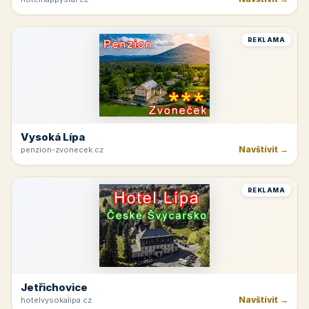
REKLAMA
Vysoká Lípa
Navštívit →
penzion-zvonecek.cz
REKLAMA
Jetřichovice
Navštívit →
hotelvysokalipa.cz