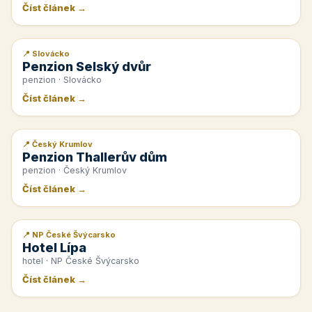
Číst článek →
📍 Slovácko
📰 PR článek
Penzion Selský dvůr
penzion · Slovácko
Číst článek →
📍 Český Krumlov
📰 PR článek
Penzion Thallerův dům
penzion · Český Krumlov
Číst článek →
📍 NP České Švýcarsko
📰 PR článek
Hotel Lípa
hotel · NP České Švýcarsko
Číst článek →