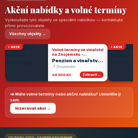
Akční nabídky a volné termíny
Vyzkoušejte tyto objekty se speciální nabídkou — kontaktujte
přímo provozovatele
Všechny objekty →
⚡ AKCE
⚡ AKCE
Volné termíny ve vinařství
na Znojemsku -
degustace vín
Penzion a vinařství
Dobrovolný
📍 Znojemsko
od 300 Kč
Zobrazit →
📣 Máte volné termíny nebo akční nabídku? Umístěte ji
sem.
Inzerovat akci →
OD ROKU 2004 · OSOBNĚ PROVĚŘENÉ