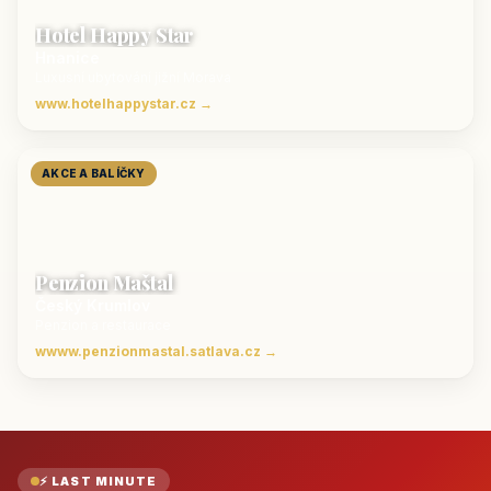
Hotel Happy Star
Hnanice
Luxusní ubytování jižní Morava
www.hotelhappystar.cz →
AKCE A BALÍČKY
Penzion Maštal
Český Krumlov
Penzion a restaurace
wwww.penzionmastal.satlava.cz →
⚡ LAST MINUTE