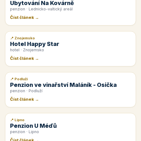
Ubytování Na Kovárně
penzion · Lednicko-valtický areál
Číst článek →
📍 Znojemsko
📰 PR článek
Hotel Happy Star
hotel · Znojemsko
Číst článek →
📍 Podluží
📰 PR článek
Penzion ve vinařství Maláník - Osička
penzion · Podluží
Číst článek →
📍 Lipno
📰 PR článek
Penzion U Méďů
penzion · Lipno
Číst článek →