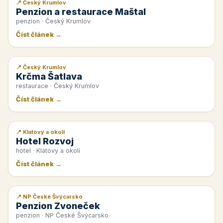
📍 Český Krumlov
📰 PR článek
Penzion a restaurace Maštal
penzion · Český Krumlov
Číst článek →
📍 Český Krumlov
📰 PR článek
Krčma Šatlava
restaurace · Český Krumlov
Číst článek →
📍 Klatovy a okolí
📰 PR článek
Hotel Rozvoj
hotel · Klatovy a okolí
Číst článek →
📍 NP České Švýcarsko
📰 PR článek
Penzion Zvoneček
penzion · NP České Švýcarsko