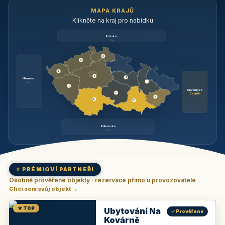
MAPA KRAJŮ
Klikněte na kraj pro nabídku
Polsko
brzy
3
3
3
3
1
Německo
1
brzy
3
Slovensko
2
6 objektů
6
9
11
Rakousko
brzy
⭐ PRÉMIOVÍ PARTNEŘI
Osobně prověřené objekty · rezervace přímo u provozovatele
Chci sem svůj objekt →
★ TOP
Ubytování Na
✓ Prověřeno
Kovárně