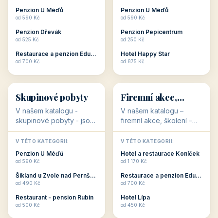
stavbou, polohou anebo
milovníky cykloturistiky
Penzion U Méďů
Penzion U Méďů
zaměřením nabízí
připraveny. Většinou mají
od 590 Kč
od 590 Kč
romantické pobyty.
přímo kolárny a...
Penzion Dřevák
Penzion Pepicentrum
Romantické ...
od 525 Kč
od 250 Kč
Restaurace a penzion Eduard
Hotel Happy Star
👥
💼
od 700 Kč
od 875 Kč
👥
💼
32 objektů
31 objektů
Skupinové pobyty
Firemní akce,
školení
V našem katalogu -
V našem katalogu –
skupinové pobyty - jsou
firemní akce, školení –
pro Vás připraveny
jsou pro Vás připraveny
objekty, které nabízí
objekty, které mají
V TÉTO KATEGORII:
V TÉTO KATEGORII:
ubytování skupin v
zkušenosti pořádat i
Penzion U Méďů
Hotel a restaurace Koníček
penzionech, hotelích a
menší firemní akce a
od 590 Kč
od 1 170 Kč
apartmánech v ČR.
firemní školení, ale také
Šikland u Zvole nad Pernštejnem
Restaurace a penzion Eduard
Budete překva...
ob...
od 490 Kč
od 700 Kč
Restaurant - pension Rubín
Hotel Lípa
od 500 Kč
od 450 Kč