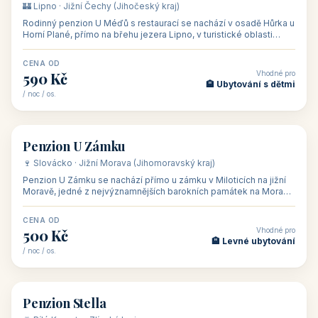
🏰 Lipno · Jižní Čechy (Jihočeský kraj)
Rodinný penzion U Méďů s restaurací se nachází v osadě Hůrka u
Horní Plané, přímo na břehu jezera Lipno, v turistické oblasti
Šumava. Pokoje
CENA OD
Vhodné pro
590 Kč
🏨 Ubytování s dětmi
/ noc / os.
👥 28
🏡 penzion
Penzion U Zámku
🍷 Slovácko · Jižní Morava (Jihomoravský kraj)
Penzion U Zámku se nachází přímo u zámku v Miloticích na jižní
Moravě, jedné z nejvýznamnějších barokních památek na Moravě,
v budově bývalé
CENA OD
Vhodné pro
500 Kč
🏨 Levné ubytování
/ noc / os.
👥 44
🏡 penzion
Penzion Stella