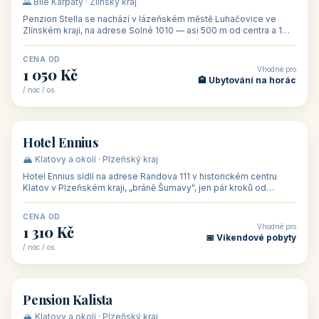
🌄 Bílé Karpaty · Zlínský kraj
Penzion Stella se nachází v lázeňském městě Luhačovice ve
Zlínském kraji, na adrese Solné 1010 — asi 500 m od centra a 1
km od lázeňské kolo
CENA OD
Vhodné pro
1 050 Kč
🏨 Ubytování na horác
/ noc / os.
👥 50
🏨 hotel
Hotel Ennius
🏔️ Klatovy a okolí · Plzeňský kraj
Hotel Ennius sídlí na adrese Randova 111 v historickém centru
Klatov v Plzeňském kraji, „bráně Šumavy", jen pár kroků od
hlavního náměs
CENA OD
Vhodné pro
1 310 Kč
📅 Víkendové pobyty
/ noc / os.
👥 40
🏡 penzion
Pension Kalista
🏔️ Klatovy a okolí · Plzeňský kraj