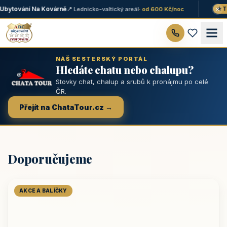
×
bytování Na Kovárně
📍 Lednicko-valtický areál
· od 600 Kč/noc
★ TO
NÁŠ SESTERSKÝ PORTÁL
Hledáte chatu nebo chalupu?
Stovky chat, chalup a srubů k pronájmu po celé
ČR.
Přejít na ChataTour.cz →
Doporučujeme
AKCE A BALÍČKY