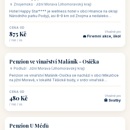
🍷 Znojemsko · Jižní Morava (Jihomoravský kraj)
Hotel Happy Star**** je wellness hotel v obci Hnanice na okraji
Národního parku Podyjí, asi 8–9 km od Znojma a nedaleko
rakouských hranic, v
CENA OD
Vhodné pro
875 Kč
💼 Firemní akce, škol
/ noc / os.
👥 15
🏡 penzion
Penzion ve vinařství Maláník - Osička
🍷 Podluží · Jižní Morava (Jihomoravský kraj)
Penzion ve vinařství Maláník-Osička se nachází v obci Mikulčice
na jižní Moravě, v lokalitě Těšické búdy, v srdci vinařské
podoblasti Slovác
CENA OD
Vhodné pro
480 Kč
🏨 Svatby
/ noc / os.
👥 26
🏡 penzion
Penzion U Méďů