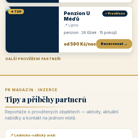
★ TOP
Penzion U
✓ Prověřeno
Méďů
📍 Lipno
penzion · 26 lůžek · 15 pokojů
od 590 Kč/noc
Rezervovat →
DALŠÍ PROVĚŘENÍ PARTNEŘI
Penzion U Zámku
Pension Faber
Penzion a vinařství Dobrovolný
Penzion a restaurace Maštal
Krčma Šatlava
Hotel Rozvoj
Penzion Zvoneček
Penzion Selský dvůr
Penzion Thallerův dům
Hotel Lípa
★
od 500 Kč
★
od 845 Kč
★
od 300 Kč
★
od 360 Kč
★
🍽️
★
od 400 Kč
★
od 550 Kč
★
od 530 Kč
★
od 1 190 Kč
★
od 450 Kč
PR MAGAZÍN · INZERCE
Tipy a příběhy partnerů
Reportáže o prověřených objektech — aktivity, aktuální
nabídky a kontakt na jednom místě.
📍 Lednicko-valtický areál
📰 PR článek