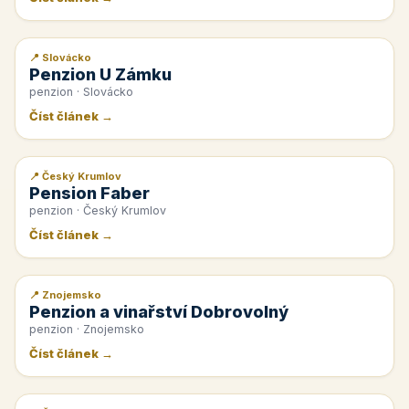
📍 Slovácko
📰 PR článek
Penzion U Zámku
penzion · Slovácko
Číst článek →
📍 Český Krumlov
📰 PR článek
Pension Faber
penzion · Český Krumlov
Číst článek →
📍 Znojemsko
📰 PR článek
Penzion a vinařství Dobrovolný
penzion · Znojemsko
Číst článek →