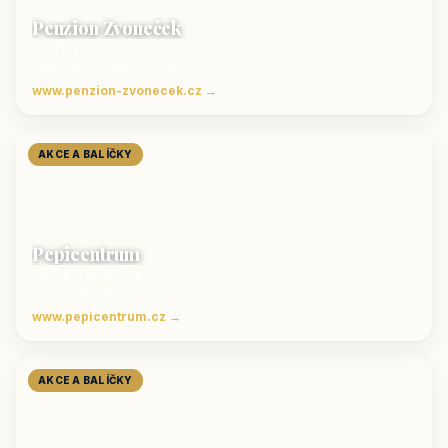
Penzion Zvoneček
Jetřichovice
ubytování České Švýcarsko
www.penzion-zvonecek.cz →
AKCE A BALÍČKY
Pepicentrum
Velké Karlovice
Ubytování v Beskydech
www.pepicentrum.cz →
AKCE A BALÍČKY