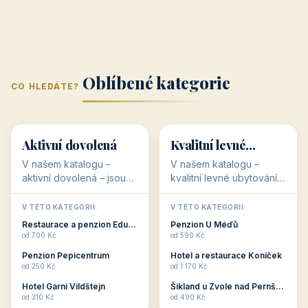
Oblíbené kategorie
CO HLEDÁTE?
🥾
💰
🥾
💰
36 objektů
34 objektů
Aktivní dovolená
Kvalitní levné
ubytování
V našem katalogu –
V našem katalogu –
aktivní dovolená – jsou
kvalitní levné ubytování –
pro Vás připraveny
jsou pro Vás připraveny
objekty, které s aktivní
objekty, které nabízí
V TÉTO KATEGORII:
V TÉTO KATEGORII:
dovolenou přímo
cenově dostupné
Restaurace a penzion Eduard
Penzion U Méďů
souvisejí. Aktivní
ubytování v ČR. Budete
od 700 Kč
od 590 Kč
dovolená nebo aktivní
překvapeni, že i v nižší
Penzion Pepicentrum
Hotel a restaurace Koníček
odpočinek jso...
c...
od 250 Kč
od 1 170 Kč
Hotel Garni Vildštejn
Šikland u Zvole nad Pernštejnem
👨‍👩‍👧‍👦
🧓
od 310 Kč
od 490 Kč