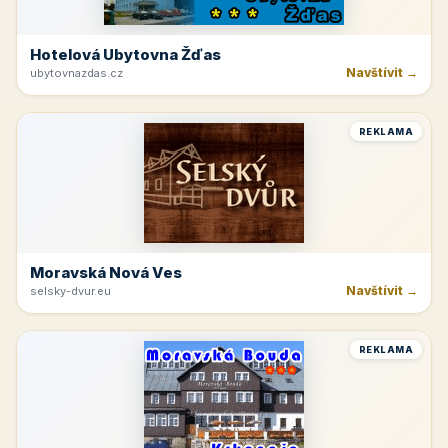
Hotelová Ubytovna Žďas
Navštívit →
ubytovnazdas.cz
REKLAMA
Moravská Nová Ves
Navštívit →
selsky-dvur.eu
REKLAMA