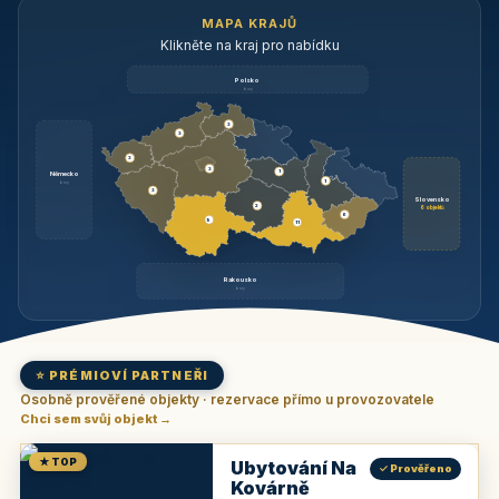
MAPA KRAJŮ
Klikněte na kraj pro nabídku
Polsko
brzy
3
3
3
3
1
Německo
1
brzy
3
Slovensko
2
6 objektů
6
9
11
Rakousko
brzy
⭐ PRÉMIOVÍ PARTNEŘI
Osobně prověřené objekty · rezervace přímo u provozovatele
Chci sem svůj objekt →
★ TOP
Ubytování Na
✓ Prověřeno
Kovárně