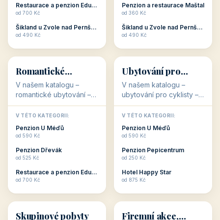
objekty, které s aktivní
objekty, které nabízí
V TÉTO KATEGORII:
V TÉTO KATEGORII:
dovolenou přímo
cenově dostupné
Restaurace a penzion Eduard
Penzion U Méďů
souvisejí. Aktivní
ubytování v ČR. Budete
od 700 Kč
od 590 Kč
dovolená nebo aktivní
překvapeni, že i v nižší
Penzion Pepicentrum
Hotel a restaurace Koníček
odpočinek jso...
c...
od 250 Kč
od 1 170 Kč
Hotel Garni Vildštejn
Šikland u Zvole nad Pernštejnem
👨‍👩‍👧‍👦
🧓
od 310 Kč
od 490 Kč
👨‍👩‍👧‍👦
🧓
34 objektů
33 objektů
Ubytování pro
Ubytování pro
rodiny
seniory
V našem katalogu -
V katalogu ubytování pro
Ubytování pro rodiny -
seniory najdete
jsou pro Vás připraveny
penziony a hotely, které
objekty, které svojí
jsou přizpůsobeny pro
V TÉTO KATEGORII:
V TÉTO KATEGORII:
polohou či vybaveností,
ubytování klientů vyššího
Penzion U Méďů
Penzion U Méďů
nabízí klidné ubytování
věku. Některé z nich
od 590 Kč
od 590 Kč
pro rodiny. Penziony,...
nabízí speciální balíč...
Restaurace a penzion Eduard
Penzion a restaurace Maštal
od 700 Kč
od 360 Kč
Šikland u Zvole nad Pernštejnem
Šikland u Zvole nad Pernštejnem
💕
🚴
od 490 Kč
od 490 Kč