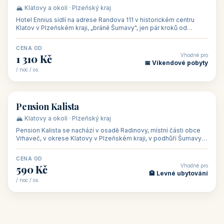
CENA OD
Vhodné pro
500 Kč
🏨 Levné ubytování
/ noc / os.
👥 44
🏡 penzion
Penzion Stella
🌄 Bílé Karpaty · Zlínský kraj
Penzion Stella se nachází v lázeňském městě Luhačovice ve
Zlínském kraji, na adrese Solné 1010 — asi 500 m od centra a 1
km od lázeňské kolo
CENA OD
Vhodné pro
1 050 Kč
🏨 Ubytování na horác
/ noc / os.
👥 50
🏨 hotel
Hotel Ennius
🏔️ Klatovy a okolí · Plzeňský kraj
Hotel Ennius sídlí na adrese Randova 111 v historickém centru
Klatov v Plzeňském kraji, „bráně Šumavy", jen pár kroků od
hlavního náměs