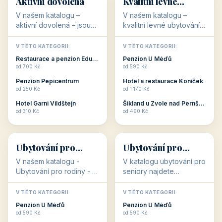
Jižní Morava
Jižní Čechy
(Jihomoravský
(Jihočeský
Střední Čechy
Oblíbené regiony
kraj)
Karlovarský
kraj)
KAM VYRAZIT
Zlínský kraj
Žilinský
(Středočeský
11 objektů
kraj
9 objektů
Liberecký kraj
6 objektů
Plzeňský kraj
4 objekty
kraj)
3 objekty
3 objekty
3 objekty
3 objekty
Oblíbené kategorie
CO HLEDÁTE?
🥾
💰
🥾
💰
36 objektů
34 objektů
Aktivní dovolená
Kvalitní levné
ubytování
V našem katalogu –
V našem katalogu –
aktivní dovolená – jsou
kvalitní levné ubytování –
pro Vás připraveny
jsou pro Vás připraveny