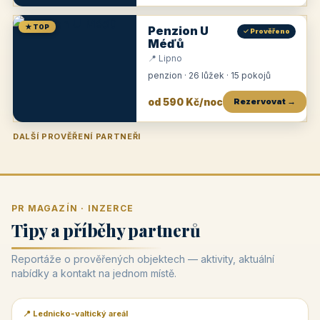
★ TOP
Penzion U
✓ Prověřeno
Méďů
📍 Lipno
penzion · 26 lůžek · 15 pokojů
od 590 Kč/noc
Rezervovat →
DALŠÍ PROVĚŘENÍ PARTNEŘI
Penzion U Zámku
Pension Faber
Penzion a vinařství Dobrovolný
Penzion a restaurace Maštal
Krčma Šatlava
Hotel Rozvoj
Penzion Zvoneček
Penzion Selský dvůr
Penzion Thallerův dům
Hotel Lípa
★
od 500 Kč
★
od 845 Kč
★
od 300 Kč
★
od 360 Kč
★
🍽️
★
od 400 Kč
★
od 550 Kč
★
od 530 Kč
★
od 1 190 Kč
★
od 450 Kč
PR MAGAZÍN · INZERCE
Tipy a příběhy partnerů
Reportáže o prověřených objektech — aktivity, aktuální
nabídky a kontakt na jednom místě.
📍 Lednicko-valtický areál
📰 PR článek