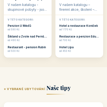
💕
🚴
32 objektů
32 objektů
Romantické
Ubytování pro
ubytování
cyklisty
V našem katalogu –
V našem katalogu –
romantické ubytování –
ubytování pro cyklisty –
jsou pro Vás připraveny
jsou pro Vás připraveny
objekty, které svojí
objekty, které jsou na
V TÉTO KATEGORII:
V TÉTO KATEGORII:
stavbou, polohou anebo
milovníky cykloturistiky
Penzion U Méďů
Penzion U Méďů
zaměřením nabízí
připraveny. Většinou mají
od 590 Kč
od 590 Kč
romantické pobyty.
přímo kolárny a...
Penzion Dřevák
Penzion Pepicentrum
Romantické ...
od 525 Kč
od 250 Kč
Restaurace a penzion Eduard
Hotel Happy Star
👥
💼
od 700 Kč
od 875 Kč
👥
💼
32 objektů
31 objektů
Skupinové pobyty
Firemní akce,
školení
V našem katalogu -
V našem katalogu –
skupinové pobyty - jsou
firemní akce, školení –
pro Vás připraveny
jsou pro Vás připraveny
objekty, které nabízí
objekty, které mají
V TÉTO KATEGORII:
V TÉTO KATEGORII: