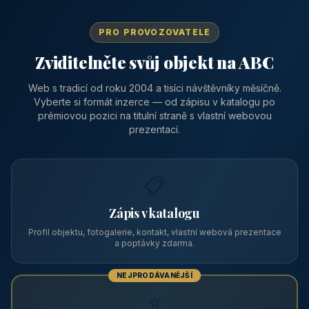
CENA OD
Vhodné pro
1 310 Kč
📅 Víkendové pobyty
/ noc / os.
👥 40
🏡 penzion
Pension Kalista
🏔️ Klatovy a okolí · Plzeňský kraj
Pension Kalista se nachází v osadě Radinovy, místní části obce
Vrhaveč, v okrese Klatovy v Plzeňském kraji, v podhůří Šumavy
— do města Klat
CENA OD
Vhodné pro
590 Kč
🏨 Levné ubytování
/ noc / os.
PRO PROVOZOVATELE