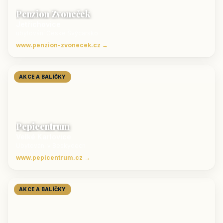
Penzion Zvoneček
Jetřichovice
ubytování České Švýcarsko
www.penzion-zvonecek.cz →
AKCE A BALÍČKY
Pepicentrum
Velké Karlovice
Ubytování v Beskydech
www.pepicentrum.cz →
AKCE A BALÍČKY