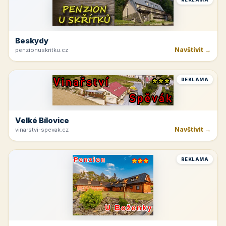
REKLAMA
Špindlerův Mlýn
Navštívit →
moravskabouda.cz
REKLAMA
Beskydy
Navštívit →
penzionuskritku.cz
REKLAMA