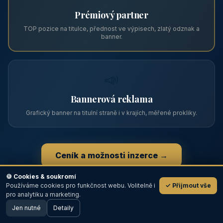
Zviditelněte svůj objekt na ABC
Web s tradicí od roku 2004 a tisíci návštěvníky měsíčně.
Vyberte si formát inzerce — od zápisu v katalogu po
prémiovou pozici na titulní straně s vlastní webovou
prezentací.
📋
Zápis v katalogu
Profil objektu, fotogalerie, kontakt, vlastní webová prezentace
a poptávky zdarma.
NEJPRODÁVANĚJŠÍ
⭐
🍪 Cookies & soukromí
Používáme cookies pro funkčnost webu. Volitelně i
✓ Přijmout vše
💬
Prémiový partner
pro analytiku a marketing.
Jen nutné
TOP pozice na titulce, přednost ve výpisech, zlatý odznak a
Detaily
🖥️ Desktop verze
Design
banner.