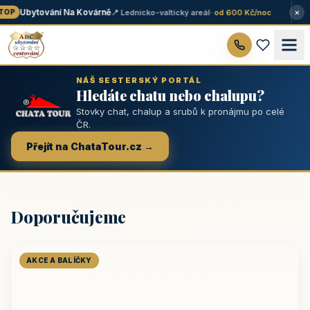
×
Ubytování Na Kovárně
📍 Lednicko-valtický areál
· od 600 Kč/noc
OP
NÁŠ SESTERSKÝ PORTÁL
Hledáte chatu nebo chalupu?
Stovky chat, chalup a srubů k pronájmu po celé
ČR.
Přejít na ChataTour.cz →
Doporučujeme
AKCE A BALÍČKY