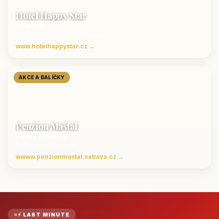
Hotel Happy Star
Hnanice
Luxusní ubytování jižní Morava
www.hotelhappystar.cz →
AKCE A BALÍČKY
Penzion Maštal
Český Krumlov
Penzion a restaurace
wwww.penzionmastal.satlava.cz →
⚡ LAST MINUTE