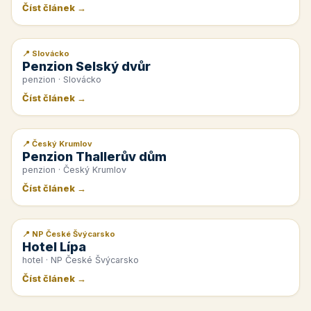
Číst článek →
📍 Slovácko
📰 PR článek
Penzion Selský dvůr
penzion · Slovácko
Číst článek →
📍 Český Krumlov
📰 PR článek
Penzion Thallerův dům
penzion · Český Krumlov
Číst článek →
📍 NP České Švýcarsko
📰 PR článek
Hotel Lípa
hotel · NP České Švýcarsko
Číst článek →