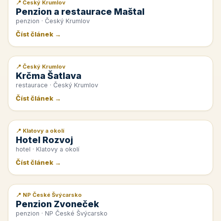
📍 Český Krumlov
📰 PR článek
Penzion a restaurace Maštal
penzion · Český Krumlov
Číst článek →
📍 Český Krumlov
📰 PR článek
Krčma Šatlava
restaurace · Český Krumlov
Číst článek →
📍 Klatovy a okolí
📰 PR článek
Hotel Rozvoj
hotel · Klatovy a okolí
Číst článek →
📍 NP České Švýcarsko
📰 PR článek
Penzion Zvoneček
penzion · NP České Švýcarsko