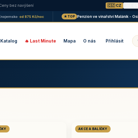
 Ceny bez navýšení
🇨🇿 CZ
🇬🇧 E
Penzion ve vinařství Maláník - Osička
emsko
· od 875 Kč/noc

★ TOP
Katalog
🔥 Last Minute
Mapa
O nás
Přihlásit
ÍČKY
AKCE A BALÍČKY