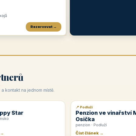
okojů
Rezervovat →
Penzion a restaurace Maštal
Krčma Šatlava
Hotel Rozvoj
★
od 360 Kč
★
🍽️
★
od 400 Kč
rtnerů
 a kontakt na jednom místě.
📍 Podluží
📰 PR článek
ppy Star
Penzion ve vinařství 
Osička
emsko
penzion · Podluží
 →
Číst článek →