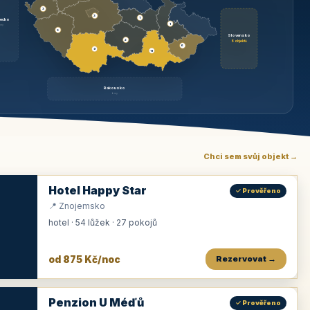
3
3
1
ecko
1
rzy
3
Slovensko
2
6 objektů
6
9
11
Rakousko
brzy
Chci sem svůj objekt →
Hotel Happy Star
✓ Prověřeno
📍 Znojemsko
hotel · 54 lůžek · 27 pokojů
od 875 Kč/noc
Rezervovat →
Penzion U Méďů
✓ Prověřeno