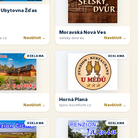
 Ubytovna Žďas
Moravská Nová Ves
Navštívit →
Navštívit →
s.cz
selsky-dvur.eu
REKLAMA
REKLAMA
Horná Planá
Navštívit →
Navštívit →
lipno-hochficht.cz
REKLAMA
REKLAMA