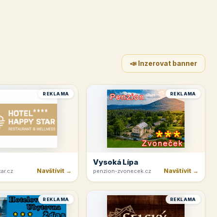
📣 Inzerovat banner
REKLAMA
REKLAMA
Vysoká Lípa
Navštívit →
Navštívit →
ar.cz
penzion-zvonecek.cz
REKLAMA
REKLAMA