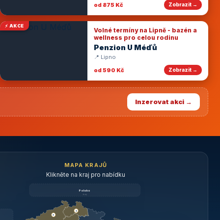
od 875 Kč
Zobrazit →
⚡ AKCE
Volné termíny na Lipně - bazén a
wellness pro celou rodinu
Penzion U Méďů
📍 Lipno
od 590 Kč
Zobrazit →
Inzerovat akci →
MAPA KRAJŮ
Klikněte na kraj pro nabídku
Polsko
brzy
3
3