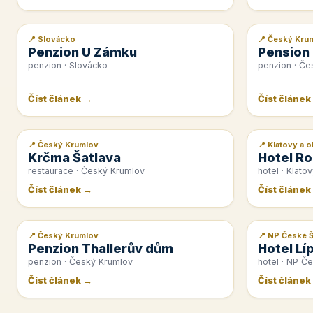
📍 Slovácko
📍 Český Kru
📰 PR článek
📰 PR článek
Penzion U Zámku
Pension
penzion · Slovácko
penzion · Če
Číst článek →
Číst článek
📍 Český Krumlov
📍 Klatovy a o
📰 PR článek
📰 PR článek
Krčma Šatlava
Hotel Ro
restaurace · Český Krumlov
hotel · Klatov
Číst článek →
Číst článek
📍 Český Krumlov
📍 NP České 
📰 PR článek
📰 PR článek
Penzion Thallerův dům
Hotel Lí
penzion · Český Krumlov
hotel · NP Č
Číst článek →
Číst článek