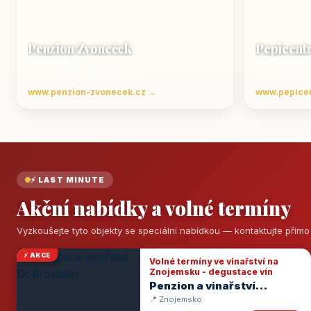
Penzion Zvoneček
Pepicent
Jetřichovice
Velké Karl
ubytování České Švýcarsko
Ubytování v 
www.penzion-zvonecek.cz →
www.pepice
⚡ LAST MINUTE
Akční nabídky a volné termíny
Vyzkoušejte tyto objekty se speciální nabídkou — kontaktujte přím
⚡ AKCE
Volné termíny ve vinařství na
Znojemsku - degustace vín
Penzion a vinařství
Dobrovolný
📍 Znojemsko