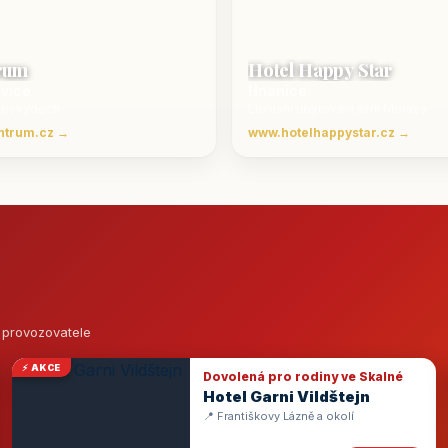
rum
Hotel Happy Star
ovice
Hnanice
Beskydech
Luxusní ubytování jižní Morava
ntrum.cz →
www.hotelhappystar.cz →
o provozovatele
⚡ AKCE
Dovolená pro rodiny ve Skalné
Hotel Garni Vildštejn
📍 Františkovy Lázně a okolí