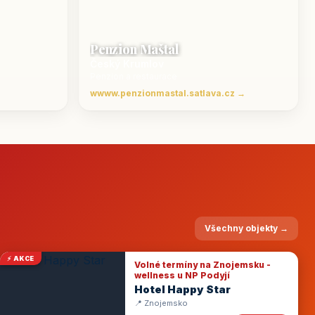
Penzion Maštal
Český Krumlov
Penzion a restaurace
wwww.penzionmastal.satlava.cz →
Všechny objekty →
⚡ AKCE
Volné termíny na Znojemsku -
wellness u NP Podyjí
Hotel Happy Star
📍 Znojemsko