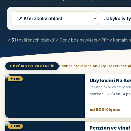
✓
✓
✓
51+
ověřených objektů
Ceny bez navýšení
Přímý kontakt 
Osobně prověřené objekty · rezervace p
⭐ PRÉMIOVÍ PARTNEŘI
★ TOP
Ubytování Na Ko
📍 Lednicko-valtický are
penzion · 17 lůžek · 4 p
od 600 Kč/noc
★ TOP
Penzion ve vinař