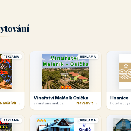
ytování
REKLAMA
REKLAMA
Vinařství Maláník Osička
Hnanice
Navštívit →
Navštívit →
vinarstvimalanik.cz
hotelhappyst
REKLAMA
REKLAMA