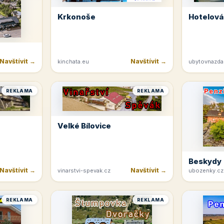
Krkonoše
Hotelová
Navštívit →
Navštívit →
kinchata.eu
ubytovnazda
REKLAMA
REKLAMA
Velké Bílovice
Beskydy
Navštívit →
Navštívit →
vinarstvi-spevak.cz
ubozenky.cz
REKLAMA
REKLAMA