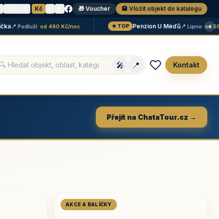
N
🇩🇪 DE
·
Kč
€
$
🎁 Voucher
🏨 Vložit objekt do katalogu
×
Penzion U Méďů
 Podluží
· od 480 Kč/noc
📍 Lipno
· od 590 K
★ TOP
🎤
📍
Kontakt
Přejít na ChataTour.cz →
AKCE A BALÍČKY