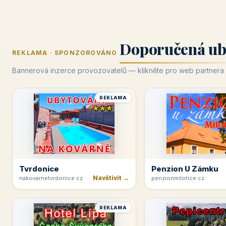
Doporučená ub
REKLAMA · SPONZOROVÁNO
Bannerová inzerce provozovatelů — klikněte pro web partnera
REKLAMA
Tvrdonice
Penzion U Zámku
Navštívit →
nakovarnetvrdonice.cz
penzionmilotice.cz
REKLAMA