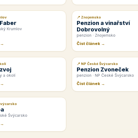
mlov
📍 Znojemsko
📰 PR článek
 Faber
Penzion a vinařství
Dobrovolný
ský Krumlov
penzion · Znojemsko
 →
Číst článek →
kolí
📍 NP České Švýcarsko
📰 PR článek
zvoj
Penzion Zvoneček
y a okolí
penzion · NP České Švýcarsko
 →
Číst článek →
Švýcarsko
pa
eské Švýcarsko
 →