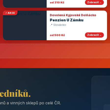
od 310 Kč
Zobrazit →
⚡ AKCE
Dovolená Kyjovské Dolňácko
Penzion U Zámku
📍 Slovácko
od 500 Kč
Zobrazit →
ředníků.
nů a vinných sklepů po celé ČR.