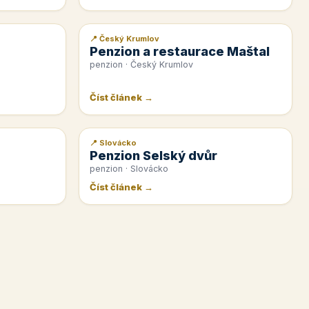
📍 Český Krumlov
📰 PR článek
Penzion a restaurace Maštal
penzion · Český Krumlov
Číst článek →
📍 Slovácko
📰 PR článek
Penzion Selský dvůr
penzion · Slovácko
Číst článek →