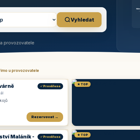
Něm
b
Vyhledat
na provozovatele
římo u provozovatele
★ TOP
várně
✓ Prověřeno
ál
okojů
Rezervovat →
★ TOP
ství Maláník -
✓ Prověřeno