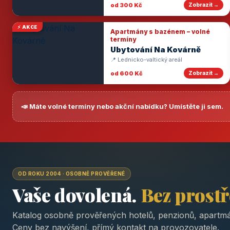
od 300 Kč
Zobrazit →
⚡ AKCE
Apartmány s bazénem – volné
termíny
Ubytování Na Kovárně
📍 Lednicko-valtický areál
od 600 Kč
Zobrazit →
📣 Máte volné termíny nebo akční nabídku? Umístěte ji sem.
OD ROKU 2004 · OSOBNĚ PROVĚŘENÉ
Vaše dovolená.
Bez prost
Katalog osobně prověřených hotelů, penzionů, apartmá
Ceny bez navýšení, přímý kontakt na provozovatele.