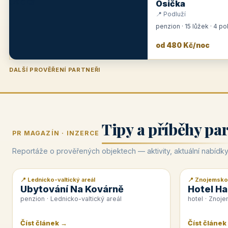
Osička
📍 Podluží
penzion · 15 lůžek · 4 p
od 480 Kč/noc
DALŠÍ PROVĚŘENÍ PARTNEŘI
Penzion U Zámku
Pension Faber
Penzion a vinařství Dobrovolný
Hotel Lípa
★
od 500 Kč
★
od 845 Kč
★
od 300 Kč
★
od 450 Kč
Tipy a příběhy pa
PR MAGAZÍN · INZERCE
Reportáže o prověřených objektech — aktivity, aktuální nabídky
📍 Lednicko-valtický areál
📍 Znojemsko
📰 PR článek
📰 PR článek
Ubytování Na Kovárně
Hotel Ha
penzion · Lednicko-valtický areál
hotel · Znoj
Číst článek →
Číst článek