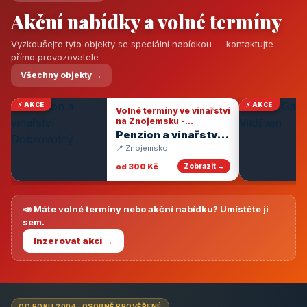
Akční nabídky a volné termíny
Vyzkoušejte tyto objekty se speciální nabídkou — kontaktujte
přímo provozovatele
Všechny objekty →
⚡ AKCE
⚡ AKCE
Volné termíny ve vinařství
na Znojemsku -
degustace vín
Penzion a vinařství
Dobrovolný
📍 Znojemsko
od 300 Kč
Zobrazit →
📣 Máte volné termíny nebo akční nabídku? Umístěte ji
sem.
Inzerovat akci →
OD ROKU 2004 · OSOBNĚ PROVĚŘENÉ