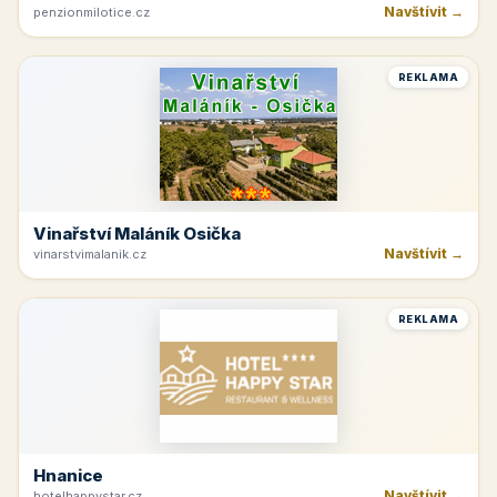
Penzion U Zámku
Navštívit →
penzionmilotice.cz
REKLAMA
Vinařství Maláník Osička
Navštívit →
vinarstvimalanik.cz
REKLAMA