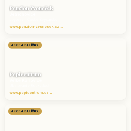
Penzion Zvoneček
Jetřichovice
ubytování České Švýcarsko
www.penzion-zvonecek.cz →
AKCE A BALÍČKY
Pepicentrum
Velké Karlovice
Ubytování v Beskydech
www.pepicentrum.cz →
AKCE A BALÍČKY