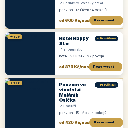
📍 Lednicko-valtický areál
penzion · 17 lůžek · 4 pokojů
od 600 Kč/noc
Rezervovat →
★ TOP
Hotel Happy
✓ Prověřeno
Star
📍 Znojemsko
hotel · 54 lůžek · 27 pokojů
od 875 Kč/noc
Rezervovat →
★ TOP
Penzion ve
✓ Prověřeno
vinařství
Maláník -
Osička
📍 Podluží
penzion · 15 lůžek · 4 pokojů
od 480 Kč/noc
Rezervovat →