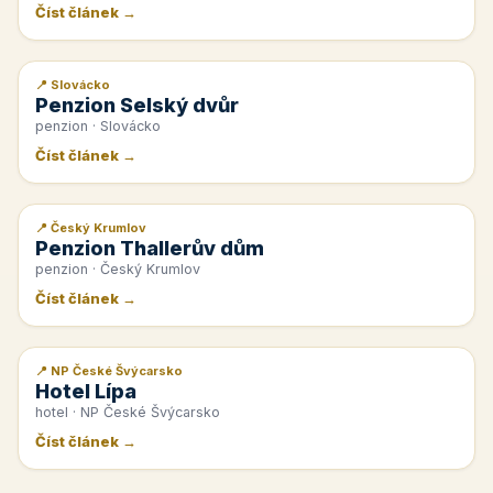
Číst článek →
📍 Slovácko
📰 PR článek
Penzion Selský dvůr
penzion · Slovácko
Číst článek →
📍 Český Krumlov
📰 PR článek
Penzion Thallerův dům
penzion · Český Krumlov
Číst článek →
📍 NP České Švýcarsko
📰 PR článek
Hotel Lípa
hotel · NP České Švýcarsko
Číst článek →