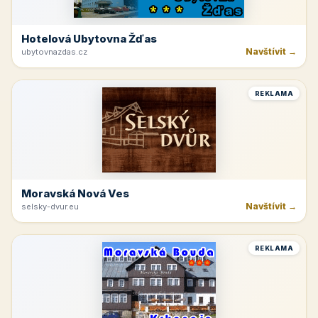
Krkonoše
Navštívit →
kinchata.eu
REKLAMA
Hotelová Ubytovna Žďas
Navštívit →
ubytovnazdas.cz
REKLAMA
Moravská Nová Ves
Navštívit →
selsky-dvur.eu