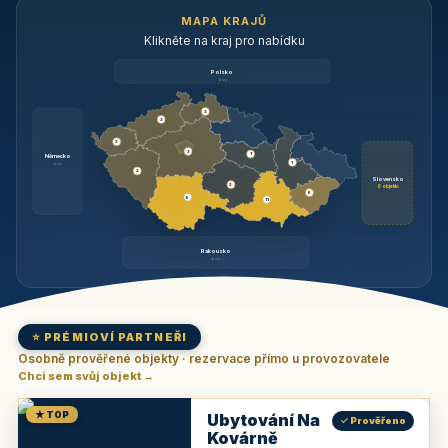
MAPA KRAJŮ
Klikněte na kraj pro nabídku
Polsko
brzy
3
3
3
3
1
Německo
1
brzy
3
Slovensko
2
6 objektů
6
9
11
Rakousko
brzy
⭐ PRÉMIOVÍ PARTNEŘI
Osobně prověřené objekty · rezervace přímo u provozovatele
Chci sem svůj objekt →
★ TOP
Ubytování Na
✓ Prověřeno
Kovárně