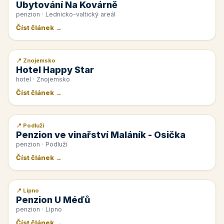
Ubytování Na Kovárně
penzion · Lednicko-valtický areál
Číst článek →
📍 Znojemsko
📰 PR článek
Hotel Happy Star
hotel · Znojemsko
Číst článek →
📍 Podluží
📰 PR článek
Penzion ve vinařství Maláník - Osička
penzion · Podluží
Číst článek →
📍 Lipno
📰 PR článek
Penzion U Méďů
penzion · Lipno
Číst článek →