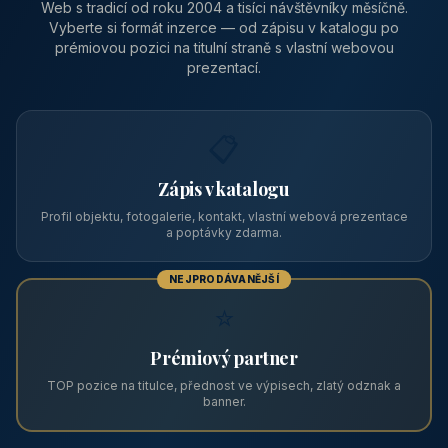
Vrhaveč, v okrese Klatovy v Plzeňském kraji, v podhůří Šumavy
— do města Klat
CENA OD
Vhodné pro
590 Kč
🏨 Levné ubytování
/ noc / os.
PRO PROVOZOVATELE
Zviditelněte svůj objekt na ABC
Web s tradicí od roku 2004 a tisíci návštěvníky měsíčně.
Vyberte si formát inzerce — od zápisu v katalogu po
prémiovou pozici na titulní straně s vlastní webovou
prezentací.