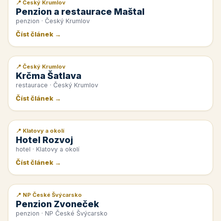
📍 Český Krumlov
📰 PR článek
Penzion a restaurace Maštal
penzion · Český Krumlov
Číst článek →
📍 Český Krumlov
📰 PR článek
Krčma Šatlava
restaurace · Český Krumlov
Číst článek →
📍 Klatovy a okolí
📰 PR článek
Hotel Rozvoj
hotel · Klatovy a okolí
Číst článek →
📍 NP České Švýcarsko
📰 PR článek
Penzion Zvoneček
penzion · NP České Švýcarsko