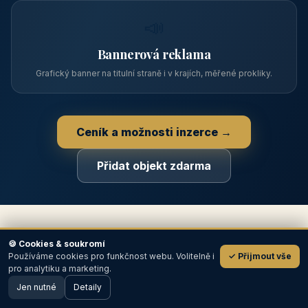
📋
Zápis v katalogu
Profil objektu, fotogalerie, kontakt, vlastní webová prezentace
a poptávky zdarma.
NEJPRODÁVANĚJŠÍ
⭐
Prémiový partner
TOP pozice na titulce, přednost ve výpisech, zlatý odznak a
banner.
📣
🍪 Cookies & soukromí
Používáme cookies pro funkčnost webu. Volitelně i
✓ Přijmout vše
💬
Bannerová reklama
pro analytiku a marketing.
Grafický banner na titulní straně i v krajích, měřené prokliky.
Jen nutné
Detaily
🖥️ Desktop verze
Design