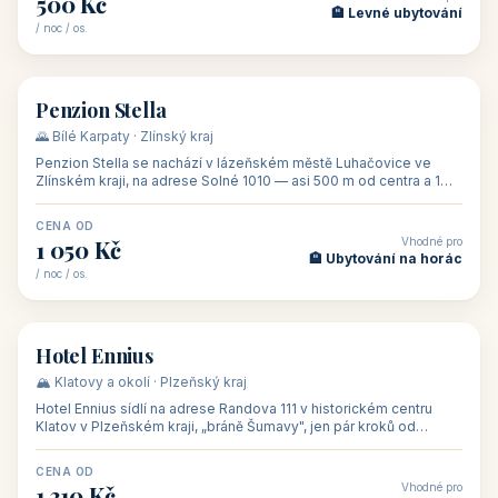
Rodinný penzion U Méďů s restaurací se nachází v osadě Hůrka u
Horní Plané, přímo na břehu jezera Lipno, v turistické oblasti
Šumava. Pokoje
CENA OD
Vhodné pro
590 Kč
🏨 Ubytování s dětmi
/ noc / os.
👥 28
🏡 penzion
Penzion U Zámku
🍷 Slovácko · Jižní Morava (Jihomoravský kraj)
Penzion U Zámku se nachází přímo u zámku v Miloticích na jižní
Moravě, jedné z nejvýznamnějších barokních památek na Moravě,
v budově bývalé
CENA OD
Vhodné pro
500 Kč
🏨 Levné ubytování
/ noc / os.
👥 44
🏡 penzion
Penzion Stella
🌄 Bílé Karpaty · Zlínský kraj
Penzion Stella se nachází v lázeňském městě Luhačovice ve