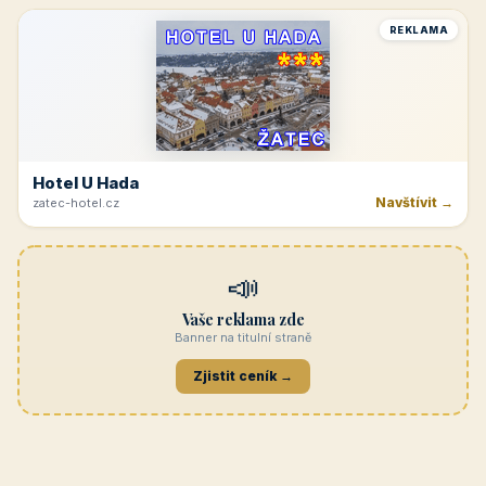
Penzion Jasmín
Navštívit →
penzion-jasmin.cz
REKLAMA
Beskydy
Navštívit →
penzionrozkvet.cz
REKLAMA