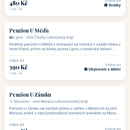
Hotel Happy Star**** je wellness hotel v obci Hnanice na okraji
Národního parku Podyjí, asi 8–9 km od Znojma a nedaleko
rakouských hranic, v
CENA OD
Vhodné pro
875 Kč
💼 Firemní akce, škol
/ noc / os.
👥 15
🏡 penzion
Penzion ve vinařství Maláník - Osička
🍷 Podluží · Jižní Morava (Jihomoravský kraj)
Penzion ve vinařství Maláník-Osička se nachází v obci Mikulčice
na jižní Moravě, v lokalitě Těšické búdy, v srdci vinařské
podoblasti Slovác
CENA OD
Vhodné pro
480 Kč
🏨 Svatby
/ noc / os.
👥 26
🏡 penzion
Penzion U Méďů
🏰 Lipno · Jižní Čechy (Jihočeský kraj)