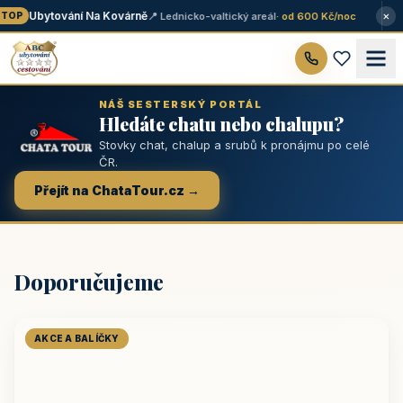
×
Ubytování Na Kovárně
📍 Lednicko-valtický areál
· od 600 Kč/noc
TOP
NÁŠ SESTERSKÝ PORTÁL
Hledáte chatu nebo chalupu?
Stovky chat, chalup a srubů k pronájmu po celé
ČR.
Přejít na ChataTour.cz →
Doporučujeme
AKCE A BALÍČKY