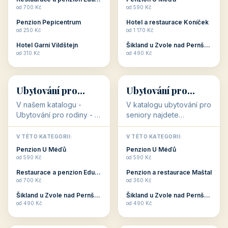
Oblíbené kategorie
CO HLEDÁTE?
🥾
💰
🥾
💰
36 objektů
34 objektů
Aktivní dovolená
Kvalitní levné
ubytování
V našem katalogu –
V našem katalogu –
aktivní dovolená – jsou
kvalitní levné ubytování –
pro Vás připraveny
jsou pro Vás připraveny
objekty, které s aktivní
objekty, které nabízí
V TÉTO KATEGORII:
V TÉTO KATEGORII:
dovolenou přímo
cenově dostupné
Restaurace a penzion Eduard
Penzion U Méďů
souvisejí. Aktivní
ubytování v ČR. Budete
od 700 Kč
od 590 Kč
dovolená nebo aktivní
překvapeni, že i v nižší
Penzion Pepicentrum
Hotel a restaurace Koníček
odpočinek jso...
c...
od 250 Kč
od 1 170 Kč
Hotel Garni Vildštejn
Šikland u Zvole nad Pernštejnem
👨‍👩‍👧‍👦
🧓
od 310 Kč
od 490 Kč