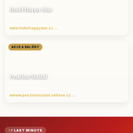
Hotel Happy Star
Hnanice
Luxusní ubytování jižní Morava
www.hotelhappystar.cz →
AKCE A BALÍČKY
Penzion Maštal
Český Krumlov
Penzion a restaurace
wwww.penzionmastal.satlava.cz →
⚡ LAST MINUTE