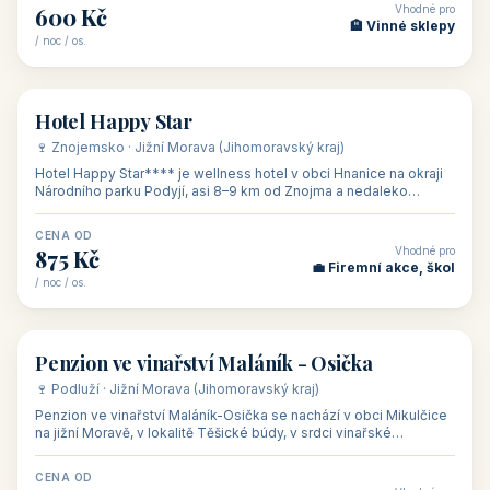
Naše tipy
⭐ VYBRANÉ UBYTOVÁNÍ
👥 17
🏡 penzion
Ubytování Na Kovárně
🍷 Lednicko-valtický areál · Jižní Morava (Jihomoravský kraj)
Ubytování Na Kovárně se nachází v obci Tvrdonice na jižní
Moravě, na adrese Slovácká 8, klidně na kraji obce mezi vinicemi,
asi 8 km od dáln
CENA OD
Vhodné pro
600 Kč
🏨 Vinné sklepy
/ noc / os.
👥 54
🏨 hotel
Hotel Happy Star
🍷 Znojemsko · Jižní Morava (Jihomoravský kraj)