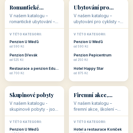
👨‍👩‍👧‍👦
🧓
34 objektů
33 objektů
Ubytování pro
Ubytování pro
rodiny
seniory
V našem katalogu -
V katalogu ubytování pro
Ubytování pro rodiny -
seniory najdete
jsou pro Vás připraveny
penziony a hotely, které
objekty, které svojí
jsou přizpůsobeny pro
V TÉTO KATEGORII:
V TÉTO KATEGORII:
polohou či vybaveností,
ubytování klientů vyššího
Penzion U Méďů
Penzion U Méďů
nabízí klidné ubytování
věku. Některé z nich
od 590 Kč
od 590 Kč
pro rodiny. Penziony,...
nabízí speciální balíč...
Restaurace a penzion Eduard
Penzion a restaurace Maštal
od 700 Kč
od 360 Kč
Šikland u Zvole nad Pernštejnem
Šikland u Zvole nad Pernštejnem
💕
🚴
od 490 Kč
od 490 Kč
💕
🚴
32 objektů
32 objektů
Romantické
Ubytování pro
ubytování
cyklisty
V našem katalogu –
V našem katalogu –
romantické ubytování –
ubytování pro cyklisty –
jsou pro Vás připraveny
jsou pro Vás připraveny
objekty, které svojí
objekty, které jsou na
V TÉTO KATEGORII:
V TÉTO KATEGORII:
stavbou, polohou anebo
milovníky cykloturistiky
Penzion U Méďů
Penzion U Méďů