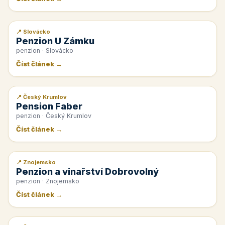
📍 Slovácko
📰 PR článek
Penzion U Zámku
penzion · Slovácko
Číst článek →
📍 Český Krumlov
📰 PR článek
Pension Faber
penzion · Český Krumlov
Číst článek →
📍 Znojemsko
📰 PR článek
Penzion a vinařství Dobrovolný
penzion · Znojemsko
Číst článek →