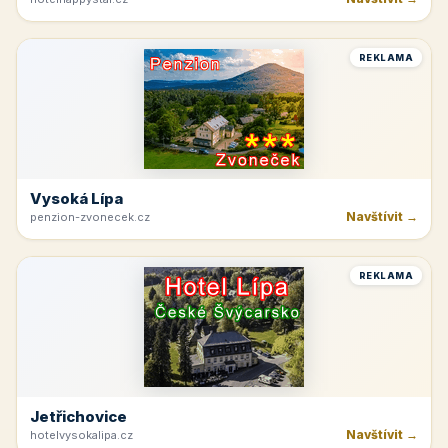
Hnanice
Navštívit →
hotelhappystar.cz
REKLAMA
Vysoká Lípa
Navštívit →
penzion-zvonecek.cz
REKLAMA