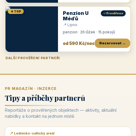
★ TOP
Penzion U
✓ Prověřeno
Méďů
📍 Lipno
penzion · 26 lůžek · 15 pokojů
od 590 Kč/noc
Rezervovat →
DALŠÍ PROVĚŘENÍ PARTNEŘI
Penzion U Zámku
Pension Faber
Penzion a vinařství Dobrovolný
Penzion a restaurace Maštal
Krčma Šatlava
Hotel Rozvoj
Penzion Zvoneček
Penzion Selský dvůr
Penzion Thallerův dům
Hotel Lípa
★
od 500 Kč
★
od 845 Kč
★
od 300 Kč
★
od 360 Kč
★
🍽️
★
od 400 Kč
★
od 550 Kč
★
od 530 Kč
★
od 1 190 Kč
★
od 450 Kč
PR MAGAZÍN · INZERCE
Tipy a příběhy partnerů
Reportáže o prověřených objektech — aktivity, aktuální
nabídky a kontakt na jednom místě.
📍 Lednicko-valtický areál
📰 PR článek