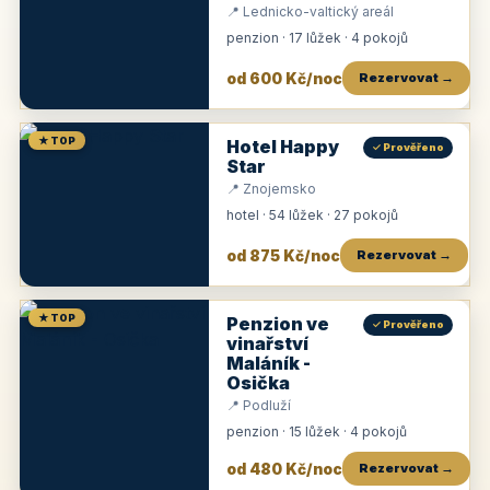
📍 Lednicko-valtický areál
penzion · 17 lůžek · 4 pokojů
od 600 Kč/noc
Rezervovat →
★ TOP
Hotel Happy
✓ Prověřeno
Star
📍 Znojemsko
hotel · 54 lůžek · 27 pokojů
od 875 Kč/noc
Rezervovat →
★ TOP
Penzion ve
✓ Prověřeno
vinařství
Maláník -
Osička
📍 Podluží
penzion · 15 lůžek · 4 pokojů
od 480 Kč/noc
Rezervovat →