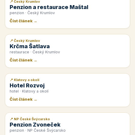
📍 Český Krumlov
📰 PR článek
Penzion a restaurace Maštal
penzion · Český Krumlov
Číst článek →
📍 Český Krumlov
📰 PR článek
Krčma Šatlava
restaurace · Český Krumlov
Číst článek →
📍 Klatovy a okolí
📰 PR článek
Hotel Rozvoj
hotel · Klatovy a okolí
Číst článek →
📍 NP České Švýcarsko
📰 PR článek
Penzion Zvoneček
penzion · NP České Švýcarsko