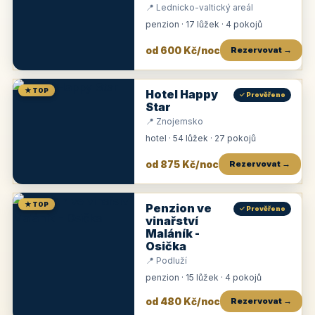
📍 Lednicko-valtický areál
penzion · 17 lůžek · 4 pokojů
od 600 Kč/noc
Rezervovat →
★ TOP
Hotel Happy
✓ Prověřeno
Star
📍 Znojemsko
hotel · 54 lůžek · 27 pokojů
od 875 Kč/noc
Rezervovat →
★ TOP
Penzion ve
✓ Prověřeno
vinařství
Maláník -
Osička
📍 Podluží
penzion · 15 lůžek · 4 pokojů
od 480 Kč/noc
Rezervovat →