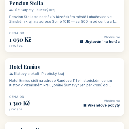
CENA OD
Vhodné pro
500 Kč
🏨 Levné ubytování
/ noc / os.
👥 44
🏡 penzion
Penzion Stella
🌄 Bílé Karpaty · Zlínský kraj
Penzion Stella se nachází v lázeňském městě Luhačovice ve
Zlínském kraji, na adrese Solné 1010 — asi 500 m od centra a 1
km od lázeňské kolo
CENA OD
Vhodné pro
1 050 Kč
🏨 Ubytování na horác
/ noc / os.
👥 50
🏨 hotel
Hotel Ennius
🏔️ Klatovy a okolí · Plzeňský kraj
Hotel Ennius sídlí na adrese Randova 111 v historickém centru
Klatov v Plzeňském kraji, „bráně Šumavy", jen pár kroků od
hlavního náměs