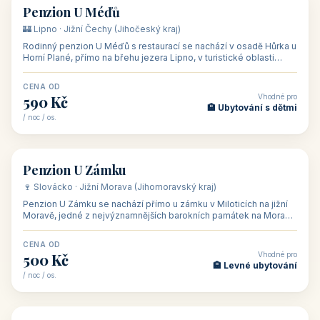
CENA OD
Vhodné pro
480 Kč
🏨 Svatby
/ noc / os.
👥 26
🏡 penzion
Penzion U Méďů
🏰 Lipno · Jižní Čechy (Jihočeský kraj)
Rodinný penzion U Méďů s restaurací se nachází v osadě Hůrka u
Horní Plané, přímo na břehu jezera Lipno, v turistické oblasti
Šumava. Pokoje
CENA OD
Vhodné pro
590 Kč
🏨 Ubytování s dětmi
/ noc / os.
👥 28
🏡 penzion
Penzion U Zámku
🍷 Slovácko · Jižní Morava (Jihomoravský kraj)
Penzion U Zámku se nachází přímo u zámku v Miloticích na jižní
Moravě, jedné z nejvýznamnějších barokních památek na Moravě,
v budově bývalé