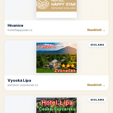
Hnanice
Navštívit →
hotelhappystar.cz
REKLAMA
Vysoká Lípa
Navštívit →
penzion-zvonecek.cz
REKLAMA