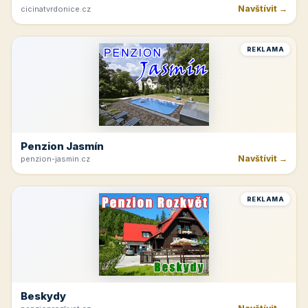
Navštívit →
cicinatvrdonice.cz
REKLAMA
Penzion Jasmín
Navštívit →
penzion-jasmin.cz
REKLAMA
Beskydy