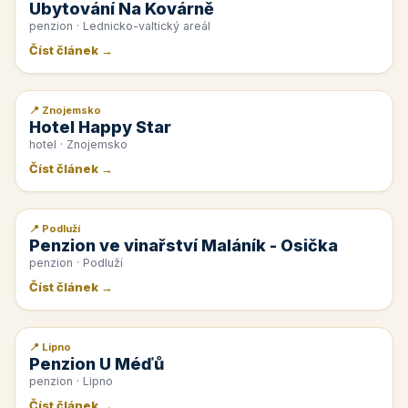
Ubytování Na Kovárně
penzion · Lednicko-valtický areál
Číst článek →
📍 Znojemsko
📰 PR článek
Hotel Happy Star
hotel · Znojemsko
Číst článek →
📍 Podluží
📰 PR článek
Penzion ve vinařství Maláník - Osička
penzion · Podluží
Číst článek →
📍 Lipno
📰 PR článek
Penzion U Méďů
penzion · Lipno
Číst článek →