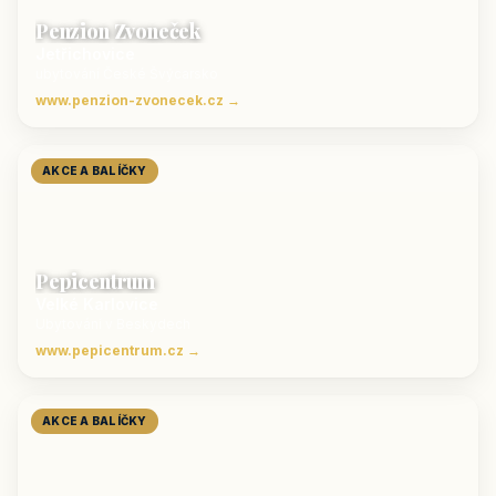
Penzion Zvoneček
Jetřichovice
ubytování České Švýcarsko
www.penzion-zvonecek.cz →
AKCE A BALÍČKY
Pepicentrum
Velké Karlovice
Ubytování v Beskydech
www.pepicentrum.cz →
AKCE A BALÍČKY