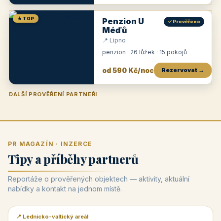
★ TOP
Penzion U
✓ Prověřeno
Méďů
📍 Lipno
penzion · 26 lůžek · 15 pokojů
od 590 Kč/noc
Rezervovat →
DALŠÍ PROVĚŘENÍ PARTNEŘI
Penzion U Zámku
Pension Faber
Penzion a vinařství Dobrovolný
Penzion a restaurace Maštal
Krčma Šatlava
Hotel Rozvoj
Penzion Zvoneček
Penzion Selský dvůr
Penzion Thallerův dům
Hotel Lípa
★
od 500 Kč
★
od 845 Kč
★
od 300 Kč
★
od 360 Kč
★
🍽️
★
od 400 Kč
★
od 550 Kč
★
od 530 Kč
★
od 1 190 Kč
★
od 450 Kč
PR MAGAZÍN · INZERCE
Tipy a příběhy partnerů
Reportáže o prověřených objektech — aktivity, aktuální
nabídky a kontakt na jednom místě.
📍 Lednicko-valtický areál
📰 PR článek