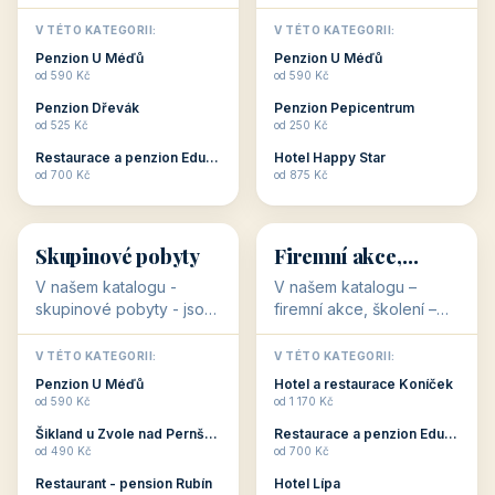
💕
🚴
32 objektů
32 objektů
Romantické
Ubytování pro
ubytování
cyklisty
V našem katalogu –
V našem katalogu –
romantické ubytování –
ubytování pro cyklisty –
jsou pro Vás připraveny
jsou pro Vás připraveny
objekty, které svojí
objekty, které jsou na
V TÉTO KATEGORII:
V TÉTO KATEGORII:
stavbou, polohou anebo
milovníky cykloturistiky
Penzion U Méďů
Penzion U Méďů
zaměřením nabízí
připraveny. Většinou mají
od 590 Kč
od 590 Kč
romantické pobyty.
přímo kolárny a...
Penzion Dřevák
Penzion Pepicentrum
Romantické ...
od 525 Kč
od 250 Kč
Restaurace a penzion Eduard
Hotel Happy Star
👥
💼
od 700 Kč
od 875 Kč
👥
💼
32 objektů
31 objektů
Skupinové pobyty
Firemní akce,
školení
V našem katalogu -
V našem katalogu –
skupinové pobyty - jsou
firemní akce, školení –
pro Vás připraveny
jsou pro Vás připraveny
objekty, které nabízí
objekty, které mají
V TÉTO KATEGORII:
V TÉTO KATEGORII: