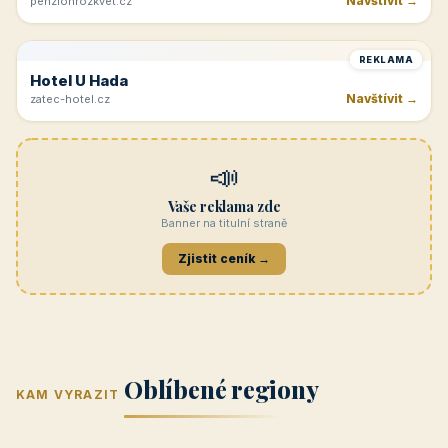
Navštívit →
penzionrozkvet.cz
REKLAMA
Hotel U Hada
Navštívit →
zatec-hotel.cz
📣
Vaše reklama zde
Banner na titulní straně
Zjistit ceník →