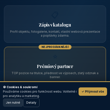
Zviditelněte svůj objekt na ABC
Web s tradicí od roku 2004 a tisíci návštěvníky měsíčně.
Vyberte si formát inzerce — od zápisu v katalogu po
prémiovou pozici na titulní straně s vlastní webovou
prezentací.
📋
Zápis v katalogu
Profil objektu, fotogalerie, kontakt, vlastní webová prezentace
a poptávky zdarma.
NEJPRODÁVANĚJŠÍ
⭐
🍪 Cookies & soukromí
Používáme cookies pro funkčnost webu. Volitelně i
✓ Přijmout vše
💬
Prémiový partner
pro analytiku a marketing.
Jen nutné
TOP pozice na titulce, přednost ve výpisech, zlatý odznak a
Detaily
🖥️ Desktop verze
Design
banner.