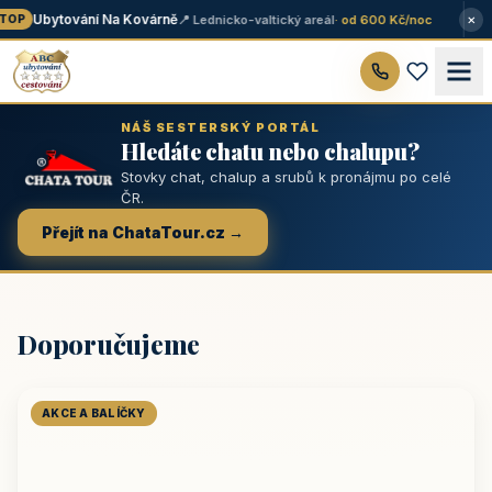
×
Ubytování Na Kovárně
📍 Lednicko-valtický areál
· od 600 Kč/noc
OP
NÁŠ SESTERSKÝ PORTÁL
Hledáte chatu nebo chalupu?
Stovky chat, chalup a srubů k pronájmu po celé
ČR.
Přejít na ChataTour.cz →
Doporučujeme
AKCE A BALÍČKY