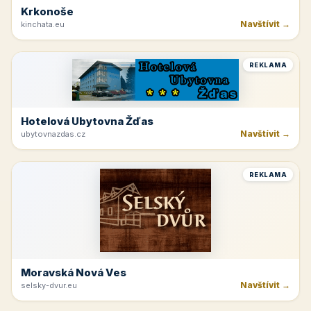
Krkonoše
Navštívit →
kinchata.eu
REKLAMA
Hotelová Ubytovna Žďas
Navštívit →
ubytovnazdas.cz
REKLAMA
Moravská Nová Ves
Navštívit →
selsky-dvur.eu