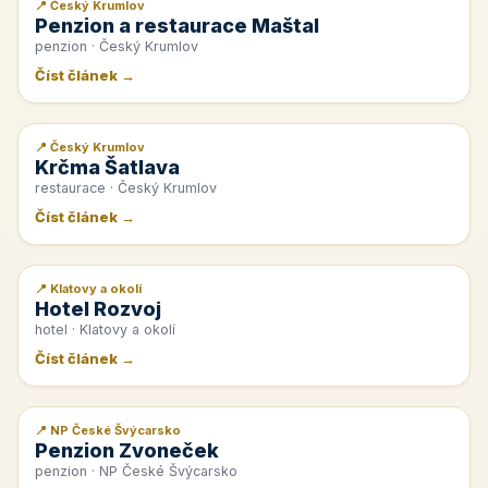
📍 Český Krumlov
📰 PR článek
Penzion a restaurace Maštal
penzion · Český Krumlov
Číst článek →
📍 Český Krumlov
📰 PR článek
Krčma Šatlava
restaurace · Český Krumlov
Číst článek →
📍 Klatovy a okolí
📰 PR článek
Hotel Rozvoj
hotel · Klatovy a okolí
Číst článek →
📍 NP České Švýcarsko
📰 PR článek
Penzion Zvoneček
penzion · NP České Švýcarsko