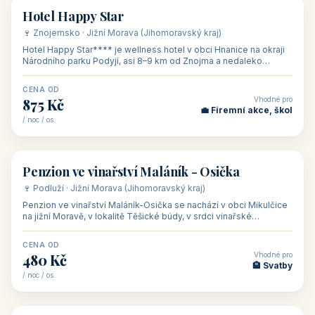
asi 8 km od dáln
CENA OD
Vhodné pro
600 Kč
🏨 Vinné sklepy
/ noc / os.
👥 54
🏨 hotel
Hotel Happy Star
🍷 Znojemsko · Jižní Morava (Jihomoravský kraj)
Hotel Happy Star**** je wellness hotel v obci Hnanice na okraji
Národního parku Podyjí, asi 8–9 km od Znojma a nedaleko
rakouských hranic, v
CENA OD
Vhodné pro
875 Kč
💼 Firemní akce, škol
/ noc / os.
👥 15
🏡 penzion
Penzion ve vinařství Maláník - Osička
🍷 Podluží · Jižní Morava (Jihomoravský kraj)
Penzion ve vinařství Maláník-Osička se nachází v obci Mikulčice
na jižní Moravě, v lokalitě Těšické búdy, v srdci vinařské
podoblasti Slovác