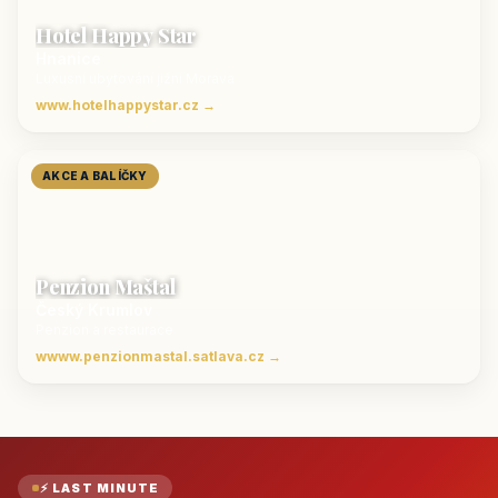
Hotel Happy Star
Hnanice
Luxusní ubytování jižní Morava
www.hotelhappystar.cz →
AKCE A BALÍČKY
Penzion Maštal
Český Krumlov
Penzion a restaurace
wwww.penzionmastal.satlava.cz →
⚡ LAST MINUTE