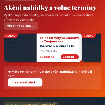
Akční nabídky a volné termíny
Vyzkoušejte tyto objekty se speciální nabídkou — kontaktujte
přímo provozovatele
Všechny objekty →
⚡ AKCE
⚡ AKCE
Volné termíny ve vinařství
na Znojemsku -
degustace vín
Penzion a vinařství
Dobrovolný
📍 Znojemsko
od 300 Kč
Zobrazit →
📣 Máte volné termíny nebo akční nabídku? Umístěte ji
sem.
Inzerovat akci →
OD ROKU 2004 · OSOBNĚ PROVĚŘENÉ