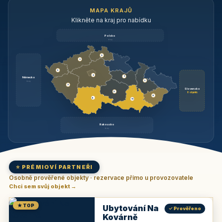
MAPA KRAJŮ
Klikněte na kraj pro nabídku
Polsko
brzy
3
3
3
3
1
Německo
1
brzy
3
Slovensko
2
6 objektů
6
9
11
Rakousko
brzy
⭐ PRÉMIOVÍ PARTNEŘI
Osobně prověřené objekty · rezervace přímo u provozovatele
Chci sem svůj objekt →
★ TOP
Ubytování Na
✓ Prověřeno
Kovárně