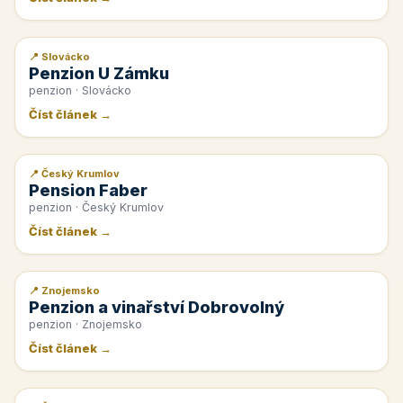
📍 Slovácko
📰 PR článek
Penzion U Zámku
penzion · Slovácko
Číst článek →
📍 Český Krumlov
📰 PR článek
Pension Faber
penzion · Český Krumlov
Číst článek →
📍 Znojemsko
📰 PR článek
Penzion a vinařství Dobrovolný
penzion · Znojemsko
Číst článek →