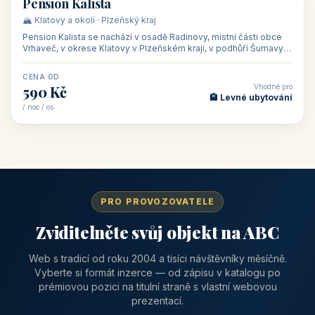
CENA OD
Vhodné pro
1 310 Kč
📅 Víkendové pobyty
/ noc / os.
👥 40
🏡 penzion
Pension Kalista
🏔️ Klatovy a okolí · Plzeňský kraj
Pension Kalista se nachází v osadě Radinovy, místní části obce
Vrhaveč, v okrese Klatovy v Plzeňském kraji, v podhůří Šumavy
— do města Klat
CENA OD
Vhodné pro
590 Kč
🏨 Levné ubytování
/ noc / os.
PRO PROVOZOVATELE