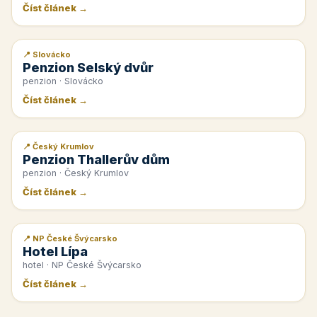
Číst článek →
📍 Slovácko
📰 PR článek
Penzion Selský dvůr
penzion · Slovácko
Číst článek →
📍 Český Krumlov
📰 PR článek
Penzion Thallerův dům
penzion · Český Krumlov
Číst článek →
📍 NP České Švýcarsko
📰 PR článek
Hotel Lípa
hotel · NP České Švýcarsko
Číst článek →