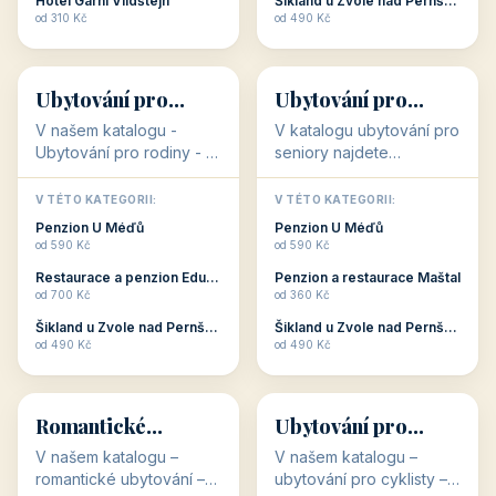
objekty, které s aktivní
objekty, které nabízí
V TÉTO KATEGORII:
V TÉTO KATEGORII:
dovolenou přímo
cenově dostupné
Restaurace a penzion Eduard
Penzion U Méďů
souvisejí. Aktivní
ubytování v ČR. Budete
od 700 Kč
od 590 Kč
dovolená nebo aktivní
překvapeni, že i v nižší
Penzion Pepicentrum
Hotel a restaurace Koníček
odpočinek jso...
c...
od 250 Kč
od 1 170 Kč
Hotel Garni Vildštejn
Šikland u Zvole nad Pernštejnem
👨‍👩‍👧‍👦
🧓
od 310 Kč
od 490 Kč
👨‍👩‍👧‍👦
🧓
34 objektů
33 objektů
Ubytování pro
Ubytování pro
rodiny
seniory
V našem katalogu -
V katalogu ubytování pro
Ubytování pro rodiny -
seniory najdete
jsou pro Vás připraveny
penziony a hotely, které
objekty, které svojí
jsou přizpůsobeny pro
V TÉTO KATEGORII:
V TÉTO KATEGORII:
polohou či vybaveností,
ubytování klientů vyššího
Penzion U Méďů
Penzion U Méďů
nabízí klidné ubytování
věku. Některé z nich
od 590 Kč
od 590 Kč
pro rodiny. Penziony,...
nabízí speciální balíč...
Restaurace a penzion Eduard
Penzion a restaurace Maštal
od 700 Kč
od 360 Kč
Šikland u Zvole nad Pernštejnem
Šikland u Zvole nad Pernštejnem
💕
🚴
od 490 Kč
od 490 Kč