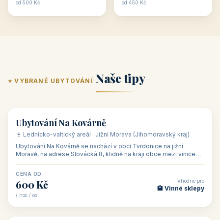
ubytování skupin v
zkušenosti pořádat i
Penzion U Méďů
Hotel a restaurace Koníček
penzionech, hotelích a
menší firemní akce a
od 590 Kč
od 1 170 Kč
apartmánech v ČR.
firemní školení, ale také
Šikland u Zvole nad Pernštejnem
Restaurace a penzion Eduard
Budete překva...
ob...
od 490 Kč
od 700 Kč
Restaurant - pension Rubín
Hotel Lípa
od 500 Kč
od 450 Kč
Naše tipy
⭐ VYBRANÉ UBYTOVÁNÍ
👥 17
🏡 penzion
Ubytování Na Kovárně
🍷 Lednicko-valtický areál · Jižní Morava (Jihomoravský kraj)
Ubytování Na Kovárně se nachází v obci Tvrdonice na jižní
Moravě, na adrese Slovácká 8, klidně na kraji obce mezi vinicemi,