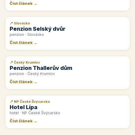
Číst článek →
📍 Slovácko
📰 PR článek
Penzion Selský dvůr
penzion · Slovácko
Číst článek →
📍 Český Krumlov
📰 PR článek
Penzion Thallerův dům
penzion · Český Krumlov
Číst článek →
📍 NP České Švýcarsko
📰 PR článek
Hotel Lípa
hotel · NP České Švýcarsko
Číst článek →