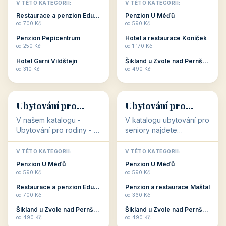
objekty, které s aktivní
objekty, které nabízí
V TÉTO KATEGORII:
V TÉTO KATEGORII:
dovolenou přímo
cenově dostupné
Restaurace a penzion Eduard
Penzion U Méďů
souvisejí. Aktivní
ubytování v ČR. Budete
od 700 Kč
od 590 Kč
dovolená nebo aktivní
překvapeni, že i v nižší
Penzion Pepicentrum
Hotel a restaurace Koníček
odpočinek jso...
c...
od 250 Kč
od 1 170 Kč
Hotel Garni Vildštejn
Šikland u Zvole nad Pernštejnem
👨‍👩‍👧‍👦
🧓
od 310 Kč
od 490 Kč
👨‍👩‍👧‍👦
🧓
34 objektů
33 objektů
Ubytování pro
Ubytování pro
rodiny
seniory
V našem katalogu -
V katalogu ubytování pro
Ubytování pro rodiny -
seniory najdete
jsou pro Vás připraveny
penziony a hotely, které
objekty, které svojí
jsou přizpůsobeny pro
V TÉTO KATEGORII:
V TÉTO KATEGORII:
polohou či vybaveností,
ubytování klientů vyššího
Penzion U Méďů
Penzion U Méďů
nabízí klidné ubytování
věku. Některé z nich
od 590 Kč
od 590 Kč
pro rodiny. Penziony,...
nabízí speciální balíč...
Restaurace a penzion Eduard
Penzion a restaurace Maštal
od 700 Kč
od 360 Kč
Šikland u Zvole nad Pernštejnem
Šikland u Zvole nad Pernštejnem
💕
🚴
od 490 Kč
od 490 Kč