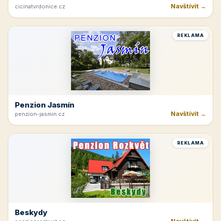
Navštívit →
cicinatvrdonice.cz
REKLAMA
Penzion Jasmín
Navštívit →
penzion-jasmin.cz
REKLAMA
Beskydy