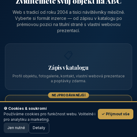
Zviditelněte svůj objekt na ABC
Web s tradicí od roku 2004 a tisíci návštěvníky měsíčně.
Vyberte si formát inzerce — od zápisu v katalogu po
prémiovou pozici na titulní straně s vlastní webovou
prezentací.
📋
Zápis v katalogu
Profil objektu, fotogalerie, kontakt, vlastní webová prezentace
a poptávky zdarma.
NEJPRODÁVANĚJŠÍ
⭐
🍪 Cookies & soukromí
Používáme cookies pro funkčnost webu. Volitelně i
✓ Přijmout vše
💬
Prémiový partner
pro analytiku a marketing.
Jen nutné
TOP pozice na titulce, přednost ve výpisech, zlatý odznak a
Detaily
🖥️ Desktop verze
Design
banner.