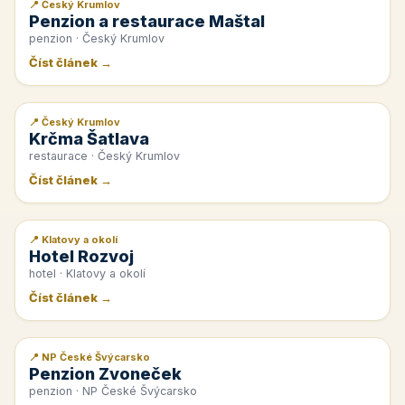
📍 Český Krumlov
📰 PR článek
Penzion a restaurace Maštal
penzion · Český Krumlov
Číst článek →
📍 Český Krumlov
📰 PR článek
Krčma Šatlava
restaurace · Český Krumlov
Číst článek →
📍 Klatovy a okolí
📰 PR článek
Hotel Rozvoj
hotel · Klatovy a okolí
Číst článek →
📍 NP České Švýcarsko
📰 PR článek
Penzion Zvoneček
penzion · NP České Švýcarsko