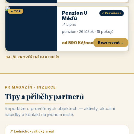
★ TOP
Penzion U
✓ Prověřeno
Méďů
📍 Lipno
penzion · 26 lůžek · 15 pokojů
od 590 Kč/noc
Rezervovat →
DALŠÍ PROVĚŘENÍ PARTNEŘI
Penzion U Zámku
Pension Faber
Penzion a vinařství Dobrovolný
Penzion a restaurace Maštal
Krčma Šatlava
Hotel Rozvoj
Penzion Zvoneček
Penzion Selský dvůr
Penzion Thallerův dům
Hotel Lípa
★
od 500 Kč
★
od 845 Kč
★
od 300 Kč
★
od 360 Kč
★
🍽️
★
od 400 Kč
★
od 550 Kč
★
od 530 Kč
★
od 1 190 Kč
★
od 450 Kč
PR MAGAZÍN · INZERCE
Tipy a příběhy partnerů
Reportáže o prověřených objektech — aktivity, aktuální
nabídky a kontakt na jednom místě.
📍 Lednicko-valtický areál
📰 PR článek