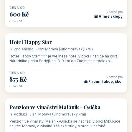
asi 8 km od dáln
CENA OD
Vhodné pro
600 Kč
🏨 Vinné sklepy
/ noc / os.
👥 54
🏨 hotel
Hotel Happy Star
🍷 Znojemsko · Jižní Morava (Jihomoravský kraj)
Hotel Happy Star**** je wellness hotel v obci Hnanice na okraji
Národního parku Podyjí, asi 8–9 km od Znojma a nedaleko
rakouských hranic, v
CENA OD
Vhodné pro
875 Kč
💼 Firemní akce, škol
/ noc / os.
👥 15
🏡 penzion
Penzion ve vinařství Maláník - Osička
🍷 Podluží · Jižní Morava (Jihomoravský kraj)
Penzion ve vinařství Maláník-Osička se nachází v obci Mikulčice
na jižní Moravě, v lokalitě Těšické búdy, v srdci vinařské
podoblasti Slovác