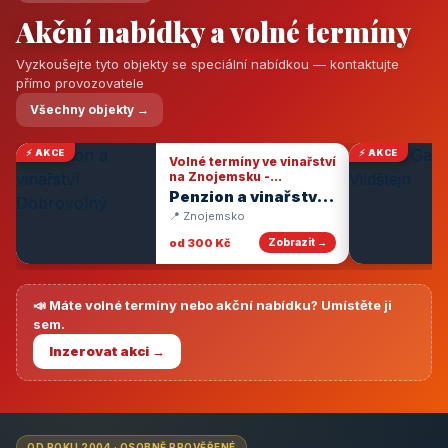
Akční nabídky a volné termíny
Vyzkoušejte tyto objekty se speciální nabídkou — kontaktujte
přímo provozovatele
Všechny objekty →
⚡ AKCE
⚡ AKCE
Volné termíny ve vinařství
na Znojemsku -
degustace vín
Penzion a vinařství
Dobrovolný
📍 Znojemsko
od 300 Kč
Zobrazit →
📣 Máte volné termíny nebo akční nabídku? Umístěte ji
sem.
Inzerovat akci →
OD ROKU 2004 · OSOBNĚ PROVĚŘENÉ