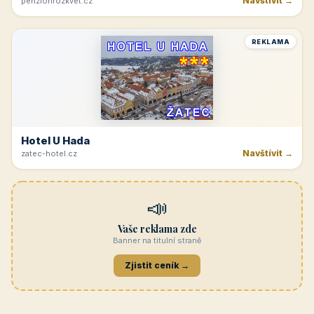
Navštívit →
penzionrozkvet.cz
REKLAMA
Hotel U Hada
Navštívit →
zatec-hotel.cz
📣
Vaše reklama zde
Banner na titulní straně
Zjistit ceník →