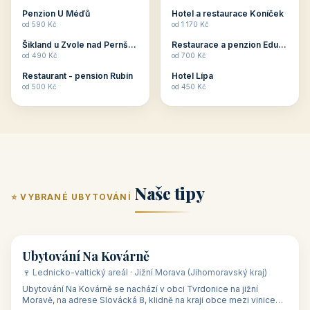
ubytování skupin v
zkušenosti pořádat i
Penzion U Méďů
Hotel a restaurace Koníček
penzionech, hotelích a
menší firemní akce a
od 590 Kč
od 1 170 Kč
apartmánech v ČR.
firemní školení, ale také
Šikland u Zvole nad Pernštejnem
Restaurace a penzion Eduard
Budete překva...
ob...
od 490 Kč
od 700 Kč
Restaurant - pension Rubín
Hotel Lípa
od 500 Kč
od 450 Kč
Naše tipy
⭐ VYBRANÉ UBYTOVÁNÍ
👥 17
🏡 penzion
Ubytování Na Kovárně
🍷 Lednicko-valtický areál · Jižní Morava (Jihomoravský kraj)
Ubytování Na Kovárně se nachází v obci Tvrdonice na jižní
Moravě, na adrese Slovácká 8, klidně na kraji obce mezi vinicemi,