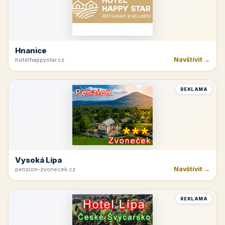
Hnanice
Navštívit →
hotelhappystar.cz
REKLAMA
Vysoká Lípa
Navštívit →
penzion-zvonecek.cz
REKLAMA