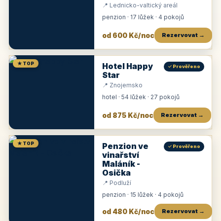
📍 Lednicko-valtický areál
penzion · 17 lůžek · 4 pokojů
od 600 Kč/noc
Rezervovat →
★ TOP
Hotel Happy
✓ Prověřeno
Star
📍 Znojemsko
hotel · 54 lůžek · 27 pokojů
od 875 Kč/noc
Rezervovat →
★ TOP
Penzion ve
✓ Prověřeno
vinařství
Maláník -
Osička
📍 Podluží
penzion · 15 lůžek · 4 pokojů
od 480 Kč/noc
Rezervovat →