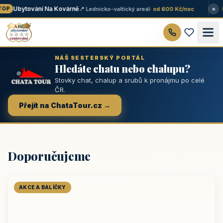
×
Ubytování Na Kovárně
📍 Lednicko-valtický areál
· od 600 Kč/noc
OP
NÁŠ SESTERSKÝ PORTÁL
Hledáte chatu nebo chalupu?
Stovky chat, chalup a srubů k pronájmu po celé
ČR.
Přejít na ChataTour.cz →
Doporučujeme
AKCE A BALÍČKY