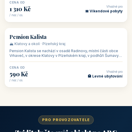
CENA OD
Vhodné pro
1 310 Kč
📅 Víkendové pobyty
/ noc / os.
👥 40
🏡 penzion
Pension Kalista
🏔️ Klatovy a okolí · Plzeňský kraj
Pension Kalista se nachází v osadě Radinovy, místní části obce
Vrhaveč, v okrese Klatovy v Plzeňském kraji, v podhůří Šumavy
— do města Klat
CENA OD
Vhodné pro
590 Kč
🏨 Levné ubytování
/ noc / os.
PRO PROVOZOVATELE