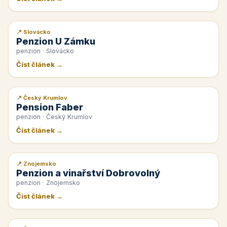
📍 Slovácko
📰 PR článek
Penzion U Zámku
penzion · Slovácko
Číst článek →
📍 Český Krumlov
📰 PR článek
Pension Faber
penzion · Český Krumlov
Číst článek →
📍 Znojemsko
📰 PR článek
Penzion a vinařství Dobrovolný
penzion · Znojemsko
Číst článek →