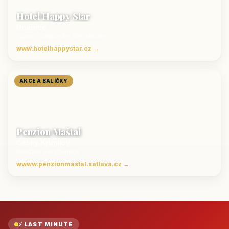
Hotel Happy Star
Hnanice
Luxusní ubytování jižní Morava
www.hotelhappystar.cz →
AKCE A BALÍČKY
Penzion Maštal
Český Krumlov
Penzion a restaurace
wwww.penzionmastal.satlava.cz →
⚡ LAST MINUTE