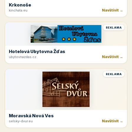
Krkonoše
Navštívit →
kinchata.eu
REKLAMA
Hotelová Ubytovna Žďas
Navštívit →
ubytovnazdas.cz
REKLAMA
Moravská Nová Ves
Navštívit →
selsky-dvur.eu