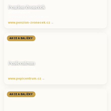
Penzion Zvoneček
Jetřichovice
ubytování České Švýcarsko
www.penzion-zvonecek.cz →
AKCE A BALÍČKY
Pepicentrum
Velké Karlovice
Ubytování v Beskydech
www.pepicentrum.cz →
AKCE A BALÍČKY