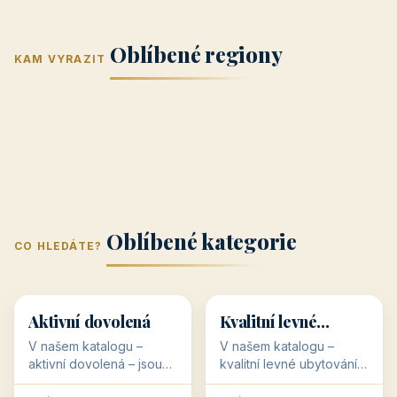
Jižní Morava
Jižní Čechy
(Jihomoravský
(Jihočeský
Střední Čechy
Oblíbené regiony
kraj)
Karlovarský
kraj)
KAM VYRAZIT
Zlínský kraj
Žilinský
(Středočeský
11 objektů
kraj
9 objektů
Liberecký kraj
6 objektů
Plzeňský kraj
4 objekty
kraj)
3 objekty
3 objekty
3 objekty
3 objekty
Oblíbené kategorie
CO HLEDÁTE?
🥾
💰
🥾
💰
36 objektů
34 objektů
Aktivní dovolená
Kvalitní levné
ubytování
V našem katalogu –
V našem katalogu –
aktivní dovolená – jsou
kvalitní levné ubytování –
pro Vás připraveny
jsou pro Vás připraveny