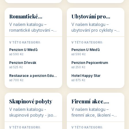
💕
🚴
32 objektů
32 objektů
Romantické
Ubytování pro
ubytování
cyklisty
V našem katalogu –
V našem katalogu –
romantické ubytování –
ubytování pro cyklisty –
jsou pro Vás připraveny
jsou pro Vás připraveny
objekty, které svojí
objekty, které jsou na
V TÉTO KATEGORII:
V TÉTO KATEGORII:
stavbou, polohou anebo
milovníky cykloturistiky
Penzion U Méďů
Penzion U Méďů
zaměřením nabízí
připraveny. Většinou mají
od 590 Kč
od 590 Kč
romantické pobyty.
přímo kolárny a...
Penzion Dřevák
Penzion Pepicentrum
Romantické ...
od 525 Kč
od 250 Kč
Restaurace a penzion Eduard
Hotel Happy Star
👥
💼
od 700 Kč
od 875 Kč
👥
💼
32 objektů
31 objektů
Skupinové pobyty
Firemní akce,
školení
V našem katalogu -
V našem katalogu –
skupinové pobyty - jsou
firemní akce, školení –
pro Vás připraveny
jsou pro Vás připraveny
objekty, které nabízí
objekty, které mají
V TÉTO KATEGORII:
V TÉTO KATEGORII: