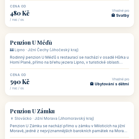
CENA OD
Vhodné pro
480 Kč
🏨 Svatby
/ noc / os.
👥 26
🏡 penzion
Penzion U Méďů
🏰 Lipno · Jižní Čechy (Jihočeský kraj)
Rodinný penzion U Méďů s restaurací se nachází v osadě Hůrka u
Horní Plané, přímo na břehu jezera Lipno, v turistické oblasti
Šumava. Pokoje
CENA OD
Vhodné pro
590 Kč
🏨 Ubytování s dětmi
/ noc / os.
👥 28
🏡 penzion
Penzion U Zámku
🍷 Slovácko · Jižní Morava (Jihomoravský kraj)
Penzion U Zámku se nachází přímo u zámku v Miloticích na jižní
Moravě, jedné z nejvýznamnějších barokních památek na Moravě,
v budově bývalé