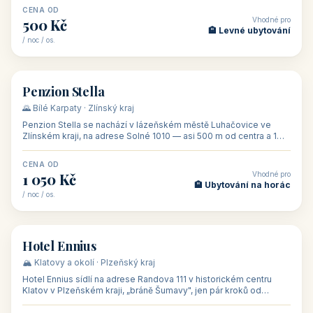
CENA OD
Vhodné pro
500 Kč
🏨 Levné ubytování
/ noc / os.
👥 44
🏡 penzion
Penzion Stella
🌄 Bílé Karpaty · Zlínský kraj
Penzion Stella se nachází v lázeňském městě Luhačovice ve
Zlínském kraji, na adrese Solné 1010 — asi 500 m od centra a 1
km od lázeňské kolo
CENA OD
Vhodné pro
1 050 Kč
🏨 Ubytování na horác
/ noc / os.
👥 50
🏨 hotel
Hotel Ennius
🏔️ Klatovy a okolí · Plzeňský kraj
Hotel Ennius sídlí na adrese Randova 111 v historickém centru
Klatov v Plzeňském kraji, „bráně Šumavy", jen pár kroků od
hlavního náměs