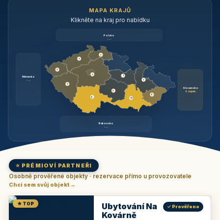
MAPA KRAJŮ
Klikněte na kraj pro nabídku
Polsko
brzy
3
3
3
3
1
Německo
1
brzy
3
Slovensko
2
6 objektů
6
9
11
Rakousko
brzy
⭐ PRÉMIOVÍ PARTNEŘI
Osobně prověřené objekty · rezervace přímo u provozovatele
Chci sem svůj objekt →
★ TOP
Ubytování Na
✓ Prověřeno
Kovárně