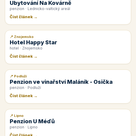
Ubytování Na Kovárně
penzion · Lednicko-valtický areál
Číst článek →
📍 Znojemsko
📰 PR článek
Hotel Happy Star
hotel · Znojemsko
Číst článek →
📍 Podluží
📰 PR článek
Penzion ve vinařství Maláník - Osička
penzion · Podluží
Číst článek →
📍 Lipno
📰 PR článek
Penzion U Méďů
penzion · Lipno
Číst článek →