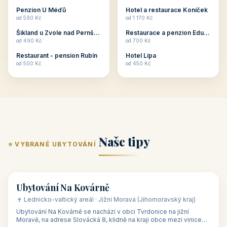
ubytování skupin v
zkušenosti pořádat i
Penzion U Méďů
Hotel a restaurace Koníček
penzionech, hotelích a
menší firemní akce a
od 590 Kč
od 1 170 Kč
apartmánech v ČR.
firemní školení, ale také
Šikland u Zvole nad Pernštejnem
Restaurace a penzion Eduard
Budete překva...
ob...
od 490 Kč
od 700 Kč
Restaurant - pension Rubín
Hotel Lípa
od 500 Kč
od 450 Kč
Naše tipy
⭐ VYBRANÉ UBYTOVÁNÍ
👥 17
🏡 penzion
Ubytování Na Kovárně
🍷 Lednicko-valtický areál · Jižní Morava (Jihomoravský kraj)
Ubytování Na Kovárně se nachází v obci Tvrdonice na jižní
Moravě, na adrese Slovácká 8, klidně na kraji obce mezi vinicemi,