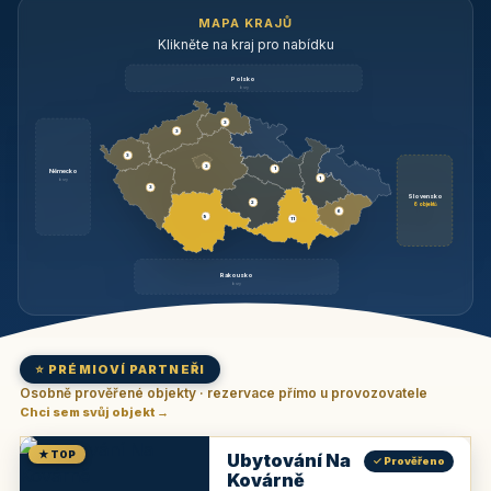
MAPA KRAJŮ
Klikněte na kraj pro nabídku
Polsko
brzy
3
3
3
3
1
Německo
1
brzy
3
Slovensko
2
6 objektů
6
9
11
Rakousko
brzy
⭐ PRÉMIOVÍ PARTNEŘI
Osobně prověřené objekty · rezervace přímo u provozovatele
Chci sem svůj objekt →
★ TOP
Ubytování Na
✓ Prověřeno
Kovárně