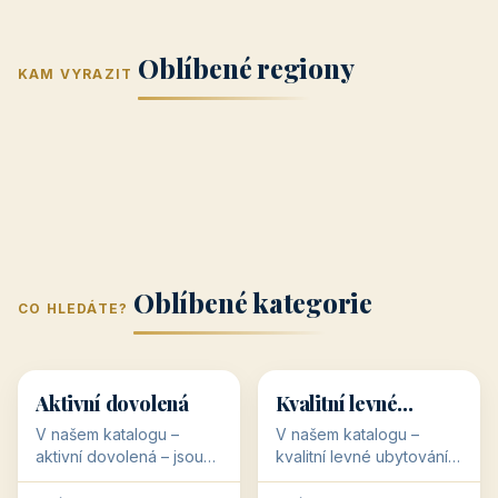
Jižní Morava
Jižní Čechy
(Jihomoravský
(Jihočeský
Střední Čechy
Oblíbené regiony
kraj)
Karlovarský
kraj)
KAM VYRAZIT
Zlínský kraj
Žilinský
(Středočeský
11 objektů
kraj
9 objektů
Liberecký kraj
6 objektů
Plzeňský kraj
4 objekty
kraj)
3 objekty
3 objekty
3 objekty
3 objekty
Oblíbené kategorie
CO HLEDÁTE?
🥾
💰
🥾
💰
36 objektů
34 objektů
Aktivní dovolená
Kvalitní levné
ubytování
V našem katalogu –
V našem katalogu –
aktivní dovolená – jsou
kvalitní levné ubytování –
pro Vás připraveny
jsou pro Vás připraveny