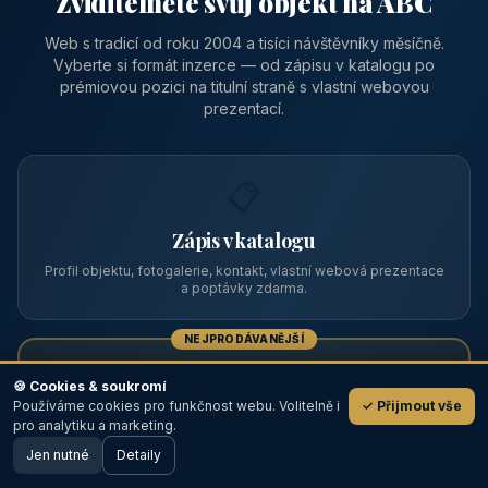
Zviditelněte svůj objekt na ABC
Web s tradicí od roku 2004 a tisíci návštěvníky měsíčně.
Vyberte si formát inzerce — od zápisu v katalogu po
prémiovou pozici na titulní straně s vlastní webovou
prezentací.
📋
Zápis v katalogu
Profil objektu, fotogalerie, kontakt, vlastní webová prezentace
a poptávky zdarma.
NEJPRODÁVANĚJŠÍ
⭐
🍪 Cookies & soukromí
Používáme cookies pro funkčnost webu. Volitelně i
✓ Přijmout vše
💬
Prémiový partner
pro analytiku a marketing.
Jen nutné
TOP pozice na titulce, přednost ve výpisech, zlatý odznak a
Detaily
🖥️ Desktop verze
Design
banner.