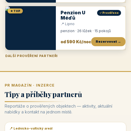
★ TOP
Penzion U
✓ Prověřeno
Méďů
📍 Lipno
penzion · 26 lůžek · 15 pokojů
od 590 Kč/noc
Rezervovat →
DALŠÍ PROVĚŘENÍ PARTNEŘI
Penzion U Zámku
Pension Faber
Penzion a vinařství Dobrovolný
Penzion a restaurace Maštal
Krčma Šatlava
Hotel Rozvoj
Penzion Zvoneček
Penzion Selský dvůr
Penzion Thallerův dům
Hotel Lípa
★
od 500 Kč
★
od 845 Kč
★
od 300 Kč
★
od 360 Kč
★
🍽️
★
od 400 Kč
★
od 550 Kč
★
od 530 Kč
★
od 1 190 Kč
★
od 450 Kč
PR MAGAZÍN · INZERCE
Tipy a příběhy partnerů
Reportáže o prověřených objektech — aktivity, aktuální
nabídky a kontakt na jednom místě.
📍 Lednicko-valtický areál
📰 PR článek