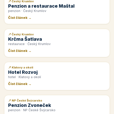
📍 Český Krumlov
📰 PR článek
Penzion a restaurace Maštal
penzion · Český Krumlov
Číst článek →
📍 Český Krumlov
📰 PR článek
Krčma Šatlava
restaurace · Český Krumlov
Číst článek →
📍 Klatovy a okolí
📰 PR článek
Hotel Rozvoj
hotel · Klatovy a okolí
Číst článek →
📍 NP České Švýcarsko
📰 PR článek
Penzion Zvoneček
penzion · NP České Švýcarsko