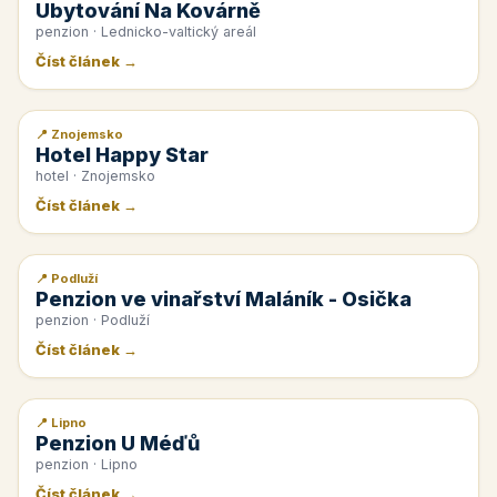
Ubytování Na Kovárně
penzion · Lednicko-valtický areál
Číst článek →
📍 Znojemsko
📰 PR článek
Hotel Happy Star
hotel · Znojemsko
Číst článek →
📍 Podluží
📰 PR článek
Penzion ve vinařství Maláník - Osička
penzion · Podluží
Číst článek →
📍 Lipno
📰 PR článek
Penzion U Méďů
penzion · Lipno
Číst článek →