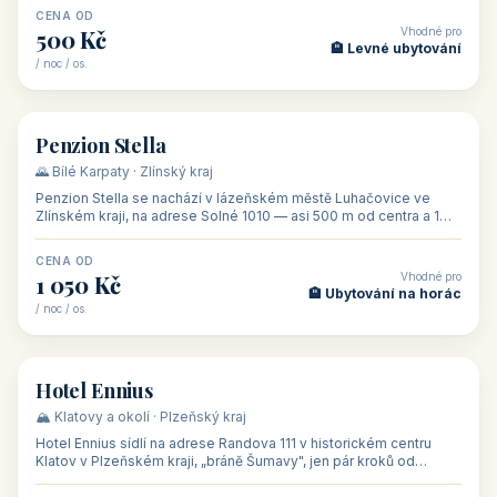
CENA OD
Vhodné pro
500 Kč
🏨 Levné ubytování
/ noc / os.
👥 44
🏡 penzion
Penzion Stella
🌄 Bílé Karpaty · Zlínský kraj
Penzion Stella se nachází v lázeňském městě Luhačovice ve
Zlínském kraji, na adrese Solné 1010 — asi 500 m od centra a 1
km od lázeňské kolo
CENA OD
Vhodné pro
1 050 Kč
🏨 Ubytování na horác
/ noc / os.
👥 50
🏨 hotel
Hotel Ennius
🏔️ Klatovy a okolí · Plzeňský kraj
Hotel Ennius sídlí na adrese Randova 111 v historickém centru
Klatov v Plzeňském kraji, „bráně Šumavy", jen pár kroků od
hlavního náměs