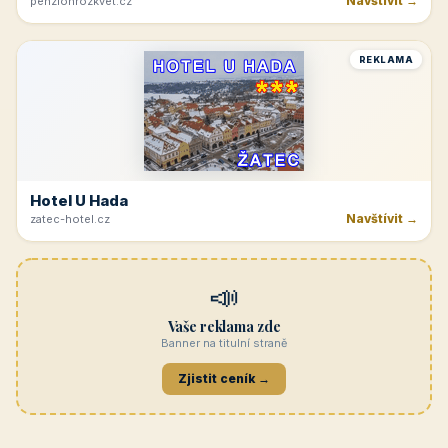
Navštívit →
penzionrozkvet.cz
REKLAMA
Hotel U Hada
Navštívit →
zatec-hotel.cz
📣
Vaše reklama zde
Banner na titulní straně
Zjistit ceník →