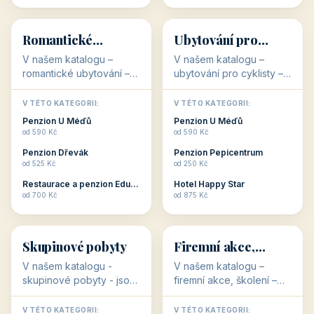
💕
🚴
32 objektů
32 objektů
Romantické
Ubytování pro
ubytování
cyklisty
V našem katalogu –
V našem katalogu –
romantické ubytování –
ubytování pro cyklisty –
jsou pro Vás připraveny
jsou pro Vás připraveny
objekty, které svojí
objekty, které jsou na
V TÉTO KATEGORII:
V TÉTO KATEGORII:
stavbou, polohou anebo
milovníky cykloturistiky
Penzion U Méďů
Penzion U Méďů
zaměřením nabízí
připraveny. Většinou mají
od 590 Kč
od 590 Kč
romantické pobyty.
přímo kolárny a...
Penzion Dřevák
Penzion Pepicentrum
Romantické ...
od 525 Kč
od 250 Kč
Restaurace a penzion Eduard
Hotel Happy Star
👥
💼
od 700 Kč
od 875 Kč
👥
💼
32 objektů
31 objektů
Skupinové pobyty
Firemní akce,
školení
V našem katalogu -
V našem katalogu –
skupinové pobyty - jsou
firemní akce, školení –
pro Vás připraveny
jsou pro Vás připraveny
objekty, které nabízí
objekty, které mají
V TÉTO KATEGORII:
V TÉTO KATEGORII: