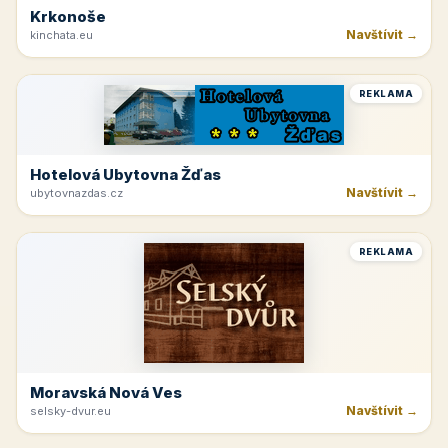
Krkonoše
Navštívit →
kinchata.eu
REKLAMA
Hotelová Ubytovna Žďas
Navštívit →
ubytovnazdas.cz
REKLAMA
Moravská Nová Ves
Navštívit →
selsky-dvur.eu