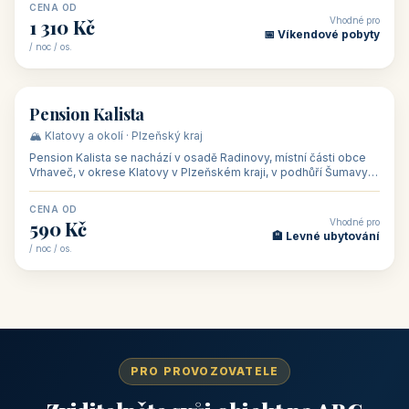
CENA OD
Vhodné pro
1 310 Kč
📅 Víkendové pobyty
/ noc / os.
👥 40
🏡 penzion
Pension Kalista
🏔️ Klatovy a okolí · Plzeňský kraj
Pension Kalista se nachází v osadě Radinovy, místní části obce
Vrhaveč, v okrese Klatovy v Plzeňském kraji, v podhůří Šumavy
— do města Klat
CENA OD
Vhodné pro
590 Kč
🏨 Levné ubytování
/ noc / os.
PRO PROVOZOVATELE