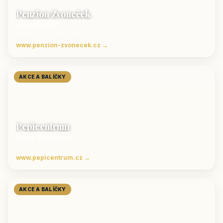
Penzion Zvoneček
Jetřichovice
ubytování České Švýcarsko
www.penzion-zvonecek.cz →
AKCE A BALÍČKY
Pepicentrum
Velké Karlovice
Ubytování v Beskydech
www.pepicentrum.cz →
AKCE A BALÍČKY