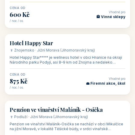
asi 8 km od dáln
CENA OD
Vhodné pro
600 Kč
🏨 Vinné sklepy
/ noc / os.
👥 54
🏨 hotel
Hotel Happy Star
🍷 Znojemsko · Jižní Morava (Jihomoravský kraj)
Hotel Happy Star**** je wellness hotel v obci Hnanice na okraji
Národního parku Podyjí, asi 8–9 km od Znojma a nedaleko
rakouských hranic, v
CENA OD
Vhodné pro
875 Kč
💼 Firemní akce, škol
/ noc / os.
👥 15
🏡 penzion
Penzion ve vinařství Maláník - Osička
🍷 Podluží · Jižní Morava (Jihomoravský kraj)
Penzion ve vinařství Maláník-Osička se nachází v obci Mikulčice
na jižní Moravě, v lokalitě Těšické búdy, v srdci vinařské
podoblasti Slovác