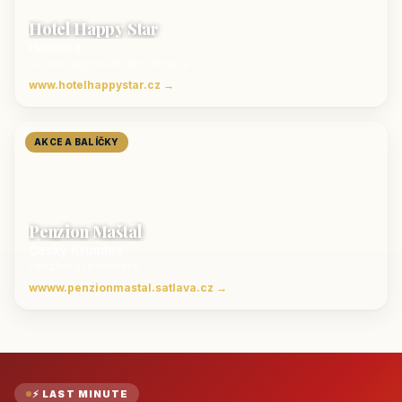
Hotel Happy Star
Hnanice
Luxusní ubytování jižní Morava
www.hotelhappystar.cz →
AKCE A BALÍČKY
Penzion Maštal
Český Krumlov
Penzion a restaurace
wwww.penzionmastal.satlava.cz →
⚡ LAST MINUTE