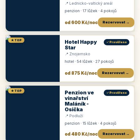
📍 Lednicko-valtický areál
penzion · 17 lůžek · 4 pokojů
od 600 Kč/noc
Rezervovat →
★ TOP
Hotel Happy
✓ Prověřeno
Star
📍 Znojemsko
hotel · 54 lůžek · 27 pokojů
od 875 Kč/noc
Rezervovat →
★ TOP
Penzion ve
✓ Prověřeno
vinařství
Maláník -
Osička
📍 Podluží
penzion · 15 lůžek · 4 pokojů
od 480 Kč/noc
Rezervovat →