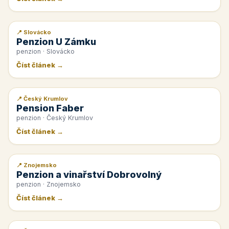
📍 Slovácko
📰 PR článek
Penzion U Zámku
penzion · Slovácko
Číst článek →
📍 Český Krumlov
📰 PR článek
Pension Faber
penzion · Český Krumlov
Číst článek →
📍 Znojemsko
📰 PR článek
Penzion a vinařství Dobrovolný
penzion · Znojemsko
Číst článek →