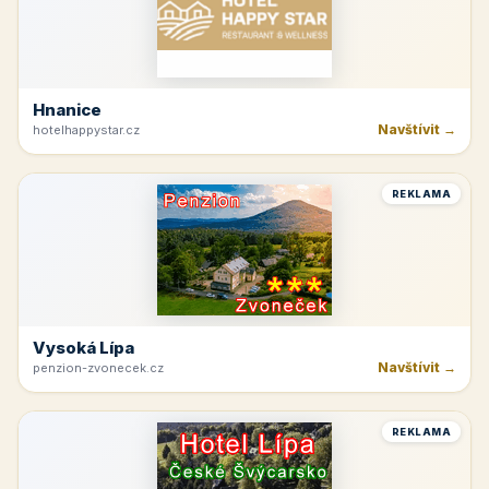
Hnanice
Navštívit →
hotelhappystar.cz
REKLAMA
Vysoká Lípa
Navštívit →
penzion-zvonecek.cz
REKLAMA