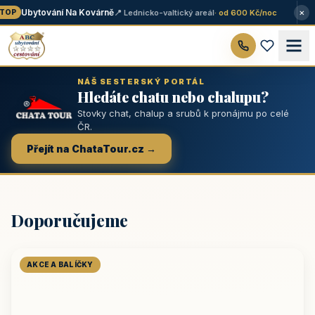
×
Ubytování Na Kovárně
📍 Lednicko-valtický areál
· od 600 Kč/noc
OP
NÁŠ SESTERSKÝ PORTÁL
Hledáte chatu nebo chalupu?
Stovky chat, chalup a srubů k pronájmu po celé
ČR.
Přejít na ChataTour.cz →
Doporučujeme
AKCE A BALÍČKY