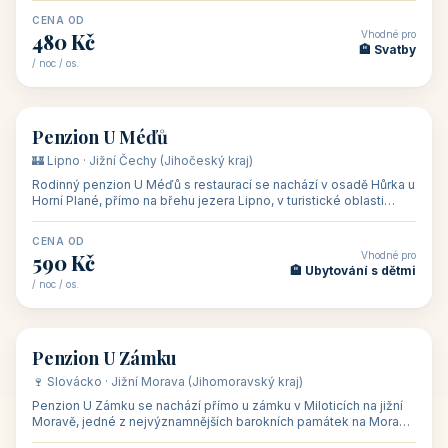
CENA OD
Vhodné pro
480 Kč
🏨 Svatby
/ noc / os.
👥 26
🏡 penzion
Penzion U Méďů
🏰 Lipno · Jižní Čechy (Jihočeský kraj)
Rodinný penzion U Méďů s restaurací se nachází v osadě Hůrka u
Horní Plané, přímo na břehu jezera Lipno, v turistické oblasti
Šumava. Pokoje
CENA OD
Vhodné pro
590 Kč
🏨 Ubytování s dětmi
/ noc / os.
👥 28
🏡 penzion
Penzion U Zámku
🍷 Slovácko · Jižní Morava (Jihomoravský kraj)
Penzion U Zámku se nachází přímo u zámku v Miloticích na jižní
Moravě, jedné z nejvýznamnějších barokních památek na Moravě,
v budově bývalé