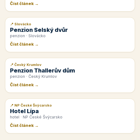
Číst článek →
📍 Slovácko
📰 PR článek
Penzion Selský dvůr
penzion · Slovácko
Číst článek →
📍 Český Krumlov
📰 PR článek
Penzion Thallerův dům
penzion · Český Krumlov
Číst článek →
📍 NP České Švýcarsko
📰 PR článek
Hotel Lípa
hotel · NP České Švýcarsko
Číst článek →