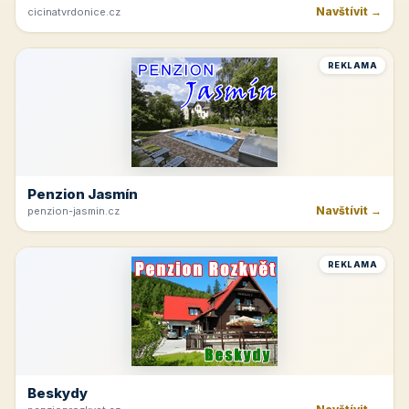
Navštívit →
cicinatvrdonice.cz
REKLAMA
Penzion Jasmín
Navštívit →
penzion-jasmin.cz
REKLAMA
Beskydy