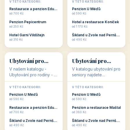
objekty, které s aktivní
objekty, které nabízí
V TÉTO KATEGORII:
V TÉTO KATEGORII:
dovolenou přímo
cenově dostupné
Restaurace a penzion Eduard
Penzion U Méďů
souvisejí. Aktivní
ubytování v ČR. Budete
od 700 Kč
od 590 Kč
dovolená nebo aktivní
překvapeni, že i v nižší
Penzion Pepicentrum
Hotel a restaurace Koníček
odpočinek jso...
c...
od 250 Kč
od 1 170 Kč
Hotel Garni Vildštejn
Šikland u Zvole nad Pernštejnem
👨‍👩‍👧‍👦
🧓
od 310 Kč
od 490 Kč
👨‍👩‍👧‍👦
🧓
34 objektů
33 objektů
Ubytování pro
Ubytování pro
rodiny
seniory
V našem katalogu -
V katalogu ubytování pro
Ubytování pro rodiny -
seniory najdete
jsou pro Vás připraveny
penziony a hotely, které
objekty, které svojí
jsou přizpůsobeny pro
V TÉTO KATEGORII:
V TÉTO KATEGORII:
polohou či vybaveností,
ubytování klientů vyššího
Penzion U Méďů
Penzion U Méďů
nabízí klidné ubytování
věku. Některé z nich
od 590 Kč
od 590 Kč
pro rodiny. Penziony,...
nabízí speciální balíč...
Restaurace a penzion Eduard
Penzion a restaurace Maštal
od 700 Kč
od 360 Kč
Šikland u Zvole nad Pernštejnem
Šikland u Zvole nad Pernštejnem
💕
🚴
od 490 Kč
od 490 Kč