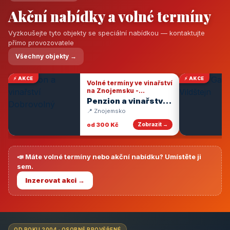
Akční nabídky a volné termíny
Vyzkoušejte tyto objekty se speciální nabídkou — kontaktujte
přímo provozovatele
Všechny objekty →
⚡ AKCE
⚡ AKCE
Volné termíny ve vinařství
na Znojemsku -
degustace vín
Penzion a vinařství
Dobrovolný
📍 Znojemsko
od 300 Kč
Zobrazit →
📣 Máte volné termíny nebo akční nabídku? Umístěte ji
sem.
Inzerovat akci →
OD ROKU 2004 · OSOBNĚ PROVĚŘENÉ