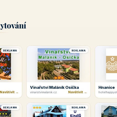
ytování
REKLAMA
REKLAMA
Vinařství Maláník Osička
Hnanice
Navštívit →
Navštívit →
vinarstvimalanik.cz
hotelhappyst
REKLAMA
REKLAMA