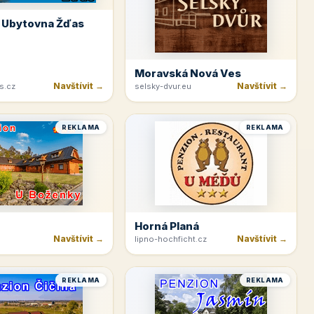
 Ubytovna Žďas
Moravská Nová Ves
Navštívit →
Navštívit →
s.cz
selsky-dvur.eu
REKLAMA
REKLAMA
Horná Planá
Navštívit →
Navštívit →
lipno-hochficht.cz
REKLAMA
REKLAMA