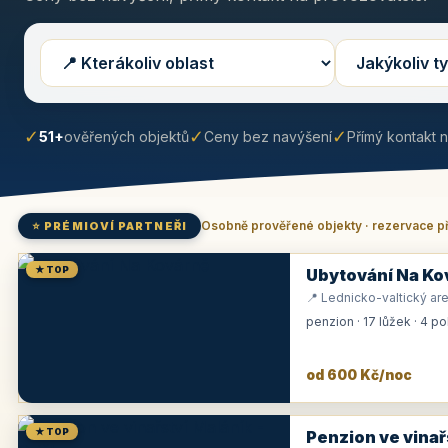
✓
✓
✓
51+
ověřených objektů
Ceny bez navýšení
Přímý kontakt 
Osobně prověřené objekty · rezervace p
⭐ PRÉMIOVÍ PARTNEŘI
★ TOP
Ubytování Na Ko
📍 Lednicko-valtický are
penzion · 17 lůžek · 4 p
od 600 Kč/noc
★ TOP
Penzion ve vinař