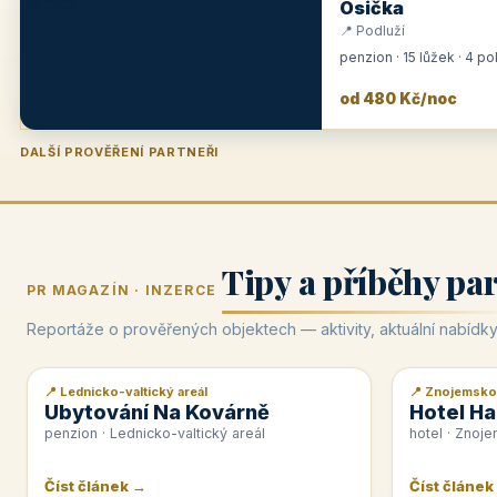
Osička
📍 Podluží
penzion · 15 lůžek · 4 p
od 480 Kč/noc
DALŠÍ PROVĚŘENÍ PARTNEŘI
Penzion U Zámku
Pension Faber
Penzion a vinařství Dobrovolný
Hotel Lípa
★
od 500 Kč
★
od 845 Kč
★
od 300 Kč
★
od 450 Kč
Tipy a příběhy pa
PR MAGAZÍN · INZERCE
Reportáže o prověřených objektech — aktivity, aktuální nabídky
📍 Lednicko-valtický areál
📍 Znojemsko
📰 PR článek
📰 PR článek
Ubytování Na Kovárně
Hotel Ha
penzion · Lednicko-valtický areál
hotel · Znoj
Číst článek →
Číst článek