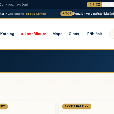
 Ceny bez navýšení
🇨🇿 CZ
🇬🇧 E
Penzion ve vinařství Maláník - 
 Znojemsko
· od 875 Kč/noc
★ TOP
Katalog
🔥 Last Minute
Mapa
O nás
Přihlásit
ÍČKY
AKCE A BALÍČKY