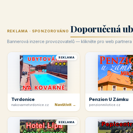
Doporučená ub
REKLAMA · SPONZOROVÁNO
Bannerová inzerce provozovatelů — klikněte pro web partnera
REKLAMA
Tvrdonice
Penzion U Zámku
Navštívit →
nakovarnetvrdonice.cz
penzionmilotice.cz
REKLAMA