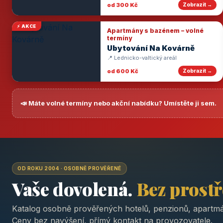
od 300 Kč
Zobrazit →
⚡ AKCE
Apartmány s bazénem – volné
termíny
Ubytování Na Kovárně
📍 Lednicko-valtický areál
od 600 Kč
Zobrazit →
📣 Máte volné termíny nebo akční nabídku? Umístěte ji sem.
OD ROKU 2004 · OSOBNĚ PROVĚŘENÉ
Vaše dovolená.
Bez prost
Katalog osobně prověřených hotelů, penzionů, apartmá
Ceny bez navýšení, přímý kontakt na provozovatele.