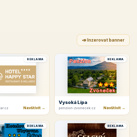
📣 Inzerovat banner
REKLAMA
REKLAMA
Vysoká Lípa
Navštívit →
Navštívit →
ar.cz
penzion-zvonecek.cz
REKLAMA
REKLAMA