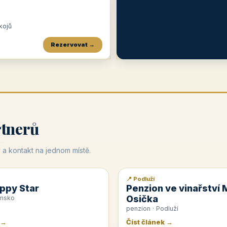
okojů
Rezervovat →
Penzion a restaurace Maštal
Krčma Šatlava
Hotel Rozvoj
★
od 360 Kč
★
🍽️
★
od 400 Kč
rtnerů
 a kontakt na jednom místě.
📍 Podluží
📰 PR článek
ppy Star
Penzion ve vinařství 
Osička
emsko
penzion · Podluží
 →
Číst článek →