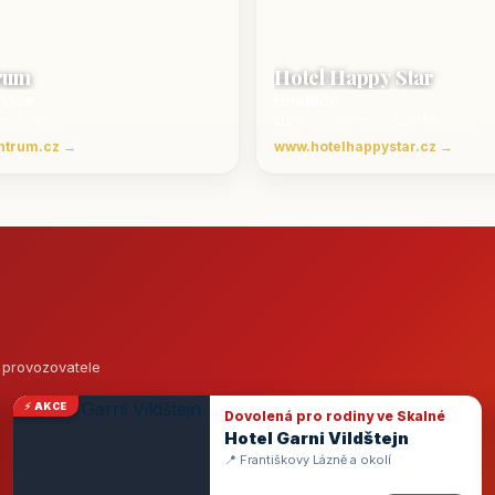
rum
Hotel Happy Star
ovice
Hnanice
Beskydech
Luxusní ubytování jižní Morava
ntrum.cz →
www.hotelhappystar.cz →
o provozovatele
⚡ AKCE
Dovolená pro rodiny ve Skalné
Hotel Garni Vildštejn
📍 Františkovy Lázně a okolí