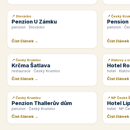
📍 Slovácko
📍 Český Kru
📰 PR článek
📰 PR článek
Penzion U Zámku
Pension
penzion · Slovácko
penzion · Če
Číst článek →
Číst článek
📍 Český Krumlov
📍 Klatovy a o
📰 PR článek
📰 PR článek
Krčma Šatlava
Hotel Ro
restaurace · Český Krumlov
hotel · Klatov
Číst článek →
Číst článek
📍 Český Krumlov
📍 NP České 
📰 PR článek
📰 PR článek
Penzion Thallerův dům
Hotel Lí
penzion · Český Krumlov
hotel · NP Č
Číst článek →
Číst článek