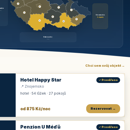
3
3
1
ecko
1
rzy
3
Slovensko
2
6 objektů
6
9
11
Rakousko
brzy
Chci sem svůj objekt →
Hotel Happy Star
✓ Prověřeno
📍 Znojemsko
hotel · 54 lůžek · 27 pokojů
od 875 Kč/noc
Rezervovat →
Penzion U Méďů
✓ Prověřeno