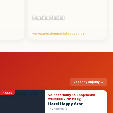
Penzion Maštal
Český Krumlov
Penzion a restaurace
wwww.penzionmastal.satlava.cz →
Všechny objekty →
⚡ AKCE
Volné termíny na Znojemsku -
wellness u NP Podyjí
Hotel Happy Star
📍 Znojemsko