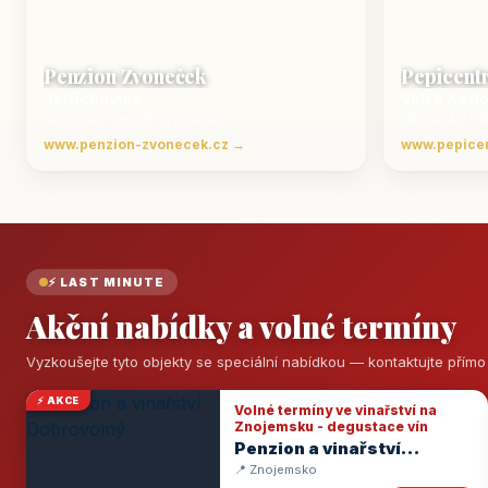
Penzion Zvoneček
Pepicent
Jetřichovice
Velké Karl
ubytování České Švýcarsko
Ubytování v 
www.penzion-zvonecek.cz →
www.pepice
⚡ LAST MINUTE
Akční nabídky a volné termíny
Vyzkoušejte tyto objekty se speciální nabídkou — kontaktujte přím
⚡ AKCE
Volné termíny ve vinařství na
Znojemsku - degustace vín
Penzion a vinařství
Dobrovolný
📍 Znojemsko