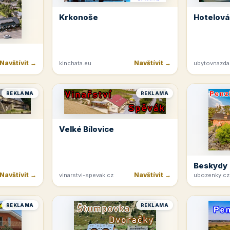
Krkonoše
Hotelová
Navštívit →
Navštívit →
kinchata.eu
ubytovnazda
REKLAMA
REKLAMA
Velké Bílovice
Beskydy
Navštívit →
Navštívit →
vinarstvi-spevak.cz
ubozenky.cz
REKLAMA
REKLAMA