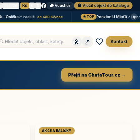
N
🇩🇪 DE
·
Kč
€
$
🎁 Voucher
🏨 Vložit objekt do katalogu
×
Osička
Penzion U Méďů
📍 Podluží
· od 480 Kč/noc
📍 Lipno
· od
★ TOP
🎤
📍
Kontakt
Přejít na ChataTour.cz →
AKCE A BALÍČKY