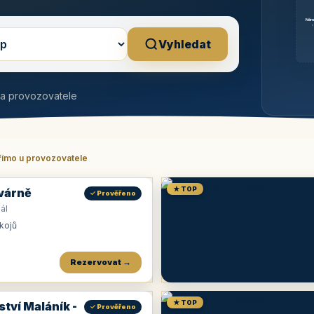
Něm
b
Vyhledat
na provozovatele
římo u provozovatele
★ TOP
várně
✓ Prověřeno
ál
okojů
Rezervovat →
★ TOP
ství Maláník -
✓ Prověřeno