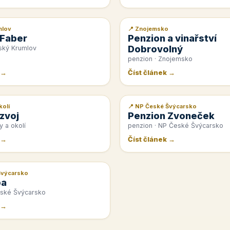
mlov
📍 Znojemsko
📰 PR článek
 Faber
Penzion a vinařství
Dobrovolný
ský Krumlov
penzion · Znojemsko
 →
Číst článek →
kolí
📍 NP České Švýcarsko
📰 PR článek
zvoj
Penzion Zvoneček
y a okolí
penzion · NP České Švýcarsko
 →
Číst článek →
Švýcarsko
pa
eské Švýcarsko
 →