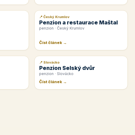
📍 Český Krumlov
📰 PR článek
Penzion a restaurace Maštal
penzion · Český Krumlov
Číst článek →
📍 Slovácko
📰 PR článek
Penzion Selský dvůr
penzion · Slovácko
Číst článek →