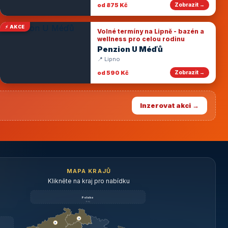
od 875 Kč
Zobrazit →
⚡ AKCE
Volné termíny na Lipně - bazén a
wellness pro celou rodinu
Penzion U Méďů
📍 Lipno
od 590 Kč
Zobrazit →
Inzerovat akci →
MAPA KRAJŮ
Klikněte na kraj pro nabídku
Polsko
brzy
3
3