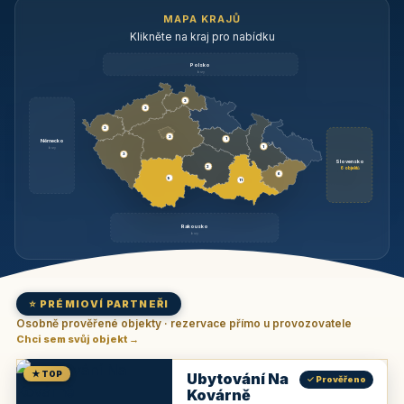
MAPA KRAJŮ
Klikněte na kraj pro nabídku
Polsko
brzy
3
3
3
3
1
Německo
1
brzy
3
Slovensko
2
6 objektů
6
9
11
Rakousko
brzy
⭐ PRÉMIOVÍ PARTNEŘI
Osobně prověřené objekty · rezervace přímo u provozovatele
Chci sem svůj objekt →
★ TOP
Ubytování Na
✓ Prověřeno
Kovárně