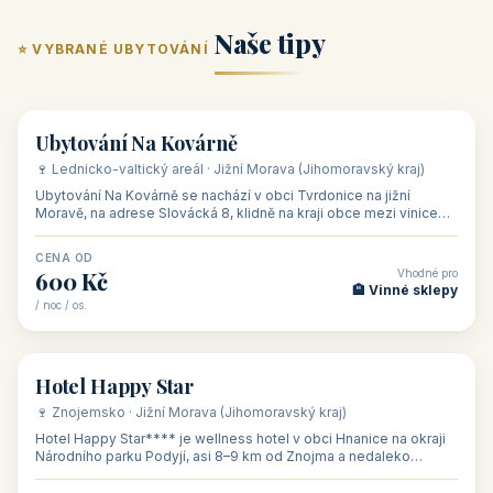
ubytování skupin v
zkušenosti pořádat i
Penzion U Méďů
Hotel a restaurace Koníček
penzionech, hotelích a
menší firemní akce a
od 590 Kč
od 1 170 Kč
apartmánech v ČR.
firemní školení, ale také
Šikland u Zvole nad Pernštejnem
Restaurace a penzion Eduard
Budete překva...
ob...
od 490 Kč
od 700 Kč
Restaurant - pension Rubín
Hotel Lípa
od 500 Kč
od 450 Kč
Naše tipy
⭐ VYBRANÉ UBYTOVÁNÍ
👥 17
🏡 penzion
Ubytování Na Kovárně
🍷 Lednicko-valtický areál · Jižní Morava (Jihomoravský kraj)
Ubytování Na Kovárně se nachází v obci Tvrdonice na jižní
Moravě, na adrese Slovácká 8, klidně na kraji obce mezi vinicemi,