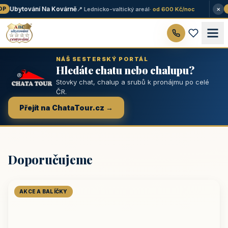
×
Ubytování Na Kovárně
📍 Lednicko-valtický areál
· od 600 Kč/noc
P
★
NÁŠ SESTERSKÝ PORTÁL
Hledáte chatu nebo chalupu?
Stovky chat, chalup a srubů k pronájmu po celé
ČR.
Přejít na ChataTour.cz →
Doporučujeme
AKCE A BALÍČKY