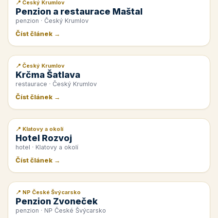
📍 Český Krumlov
📰 PR článek
Penzion a restaurace Maštal
penzion · Český Krumlov
Číst článek →
📍 Český Krumlov
📰 PR článek
Krčma Šatlava
restaurace · Český Krumlov
Číst článek →
📍 Klatovy a okolí
📰 PR článek
Hotel Rozvoj
hotel · Klatovy a okolí
Číst článek →
📍 NP České Švýcarsko
📰 PR článek
Penzion Zvoneček
penzion · NP České Švýcarsko