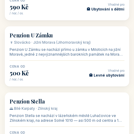
CENA OD
Vhodné pro
480 Kč
🏨 Svatby
/ noc / os.
👥 26
🏡 penzion
Penzion U Méďů
🏰 Lipno · Jižní Čechy (Jihočeský kraj)
Rodinný penzion U Méďů s restaurací se nachází v osadě Hůrka u
Horní Plané, přímo na břehu jezera Lipno, v turistické oblasti
Šumava. Pokoje
CENA OD
Vhodné pro
590 Kč
🏨 Ubytování s dětmi
/ noc / os.
👥 28
🏡 penzion
Penzion U Zámku
🍷 Slovácko · Jižní Morava (Jihomoravský kraj)
Penzion U Zámku se nachází přímo u zámku v Miloticích na jižní
Moravě, jedné z nejvýznamnějších barokních památek na Moravě,
v budově bývalé