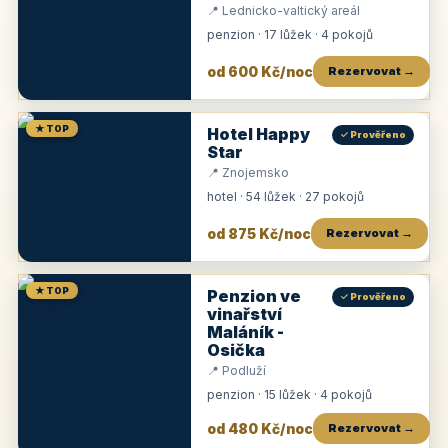
📍 Lednicko-valtický areál
penzion · 17 lůžek · 4 pokojů
od 600 Kč/noc
Rezervovat →
★ TOP
Hotel Happy
✓ Prověřeno
Star
📍 Znojemsko
hotel · 54 lůžek · 27 pokojů
od 875 Kč/noc
Rezervovat →
★ TOP
Penzion ve
✓ Prověřeno
vinařství
Maláník -
Osička
📍 Podluží
penzion · 15 lůžek · 4 pokojů
od 480 Kč/noc
Rezervovat →