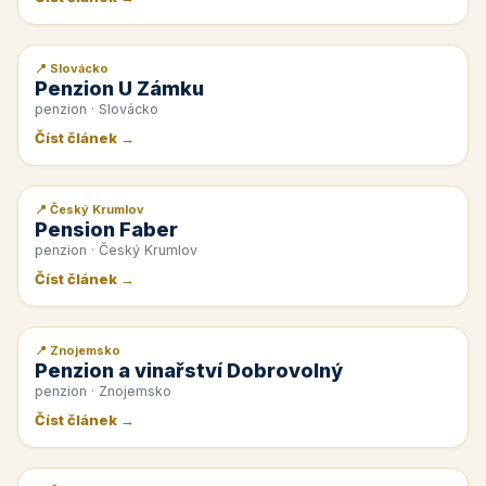
📍 Slovácko
📰 PR článek
Penzion U Zámku
penzion · Slovácko
Číst článek →
📍 Český Krumlov
📰 PR článek
Pension Faber
penzion · Český Krumlov
Číst článek →
📍 Znojemsko
📰 PR článek
Penzion a vinařství Dobrovolný
penzion · Znojemsko
Číst článek →