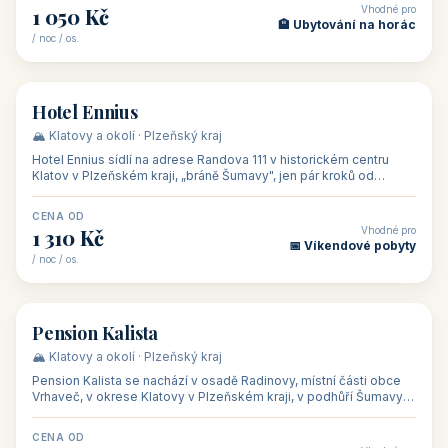
CENA OD
Vhodné pro
500 Kč
🏨 Levné ubytování
/ noc / os.
👥 44
🏡 penzion
Penzion Stella
🌄 Bílé Karpaty · Zlínský kraj
Penzion Stella se nachází v lázeňském městě Luhačovice ve
Zlínském kraji, na adrese Solné 1010 — asi 500 m od centra a 1
km od lázeňské kolo
CENA OD
Vhodné pro
1 050 Kč
🏨 Ubytování na horác
/ noc / os.
👥 50
🏨 hotel
Hotel Ennius
🏔️ Klatovy a okolí · Plzeňský kraj
Hotel Ennius sídlí na adrese Randova 111 v historickém centru
Klatov v Plzeňském kraji, „bráně Šumavy", jen pár kroků od
hlavního náměs