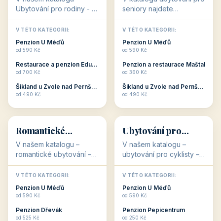
objekty, které s aktivní
objekty, které nabízí
V TÉTO KATEGORII:
V TÉTO KATEGORII:
dovolenou přímo
cenově dostupné
Restaurace a penzion Eduard
Penzion U Méďů
souvisejí. Aktivní
ubytování v ČR. Budete
od 700 Kč
od 590 Kč
dovolená nebo aktivní
překvapeni, že i v nižší
Penzion Pepicentrum
Hotel a restaurace Koníček
odpočinek jso...
c...
od 250 Kč
od 1 170 Kč
Hotel Garni Vildštejn
Šikland u Zvole nad Pernštejnem
👨‍👩‍👧‍👦
🧓
od 310 Kč
od 490 Kč
👨‍👩‍👧‍👦
🧓
34 objektů
33 objektů
Ubytování pro
Ubytování pro
rodiny
seniory
V našem katalogu -
V katalogu ubytování pro
Ubytování pro rodiny -
seniory najdete
jsou pro Vás připraveny
penziony a hotely, které
objekty, které svojí
jsou přizpůsobeny pro
V TÉTO KATEGORII:
V TÉTO KATEGORII:
polohou či vybaveností,
ubytování klientů vyššího
Penzion U Méďů
Penzion U Méďů
nabízí klidné ubytování
věku. Některé z nich
od 590 Kč
od 590 Kč
pro rodiny. Penziony,...
nabízí speciální balíč...
Restaurace a penzion Eduard
Penzion a restaurace Maštal
od 700 Kč
od 360 Kč
Šikland u Zvole nad Pernštejnem
Šikland u Zvole nad Pernštejnem
💕
🚴
od 490 Kč
od 490 Kč