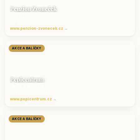
Penzion Zvoneček
Jetřichovice
ubytování České Švýcarsko
www.penzion-zvonecek.cz →
AKCE A BALÍČKY
Pepicentrum
Velké Karlovice
Ubytování v Beskydech
www.pepicentrum.cz →
AKCE A BALÍČKY