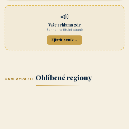
Navštívit →
penzionrozkvet.cz
REKLAMA
Hotel U Hada
Navštívit →
zatec-hotel.cz
📣
Vaše reklama zde
Banner na titulní straně
Zjistit ceník →