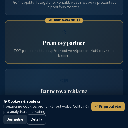
Zviditelněte svůj objekt na ABC
Web s tradicí od roku 2004 a tisíci návštěvníky měsíčně.
Vyberte si formát inzerce — od zápisu v katalogu po
prémiovou pozici na titulní straně s vlastní webovou
prezentací.
📋
Zápis v katalogu
Profil objektu, fotogalerie, kontakt, vlastní webová prezentace
a poptávky zdarma.
NEJPRODÁVANĚJŠÍ
⭐
🍪 Cookies & soukromí
Používáme cookies pro funkčnost webu. Volitelně i
✓ Přijmout vše
💬
Prémiový partner
pro analytiku a marketing.
Jen nutné
TOP pozice na titulce, přednost ve výpisech, zlatý odznak a
Detaily
🖥️ Desktop verze
Design
banner.