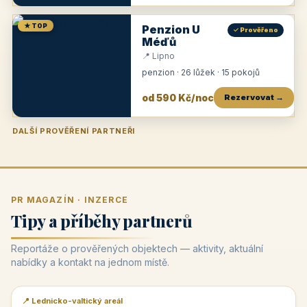
★ TOP
Penzion U
✓ Prověřeno
Méďů
📍 Lipno
penzion · 26 lůžek · 15 pokojů
od 590 Kč/noc
Rezervovat →
DALŠÍ PROVĚŘENÍ PARTNEŘI
Penzion U Zámku
Pension Faber
Penzion a vinařství Dobrovolný
Penzion a restaurace Maštal
Krčma Šatlava
Hotel Rozvoj
Penzion Zvoneček
Penzion Selský dvůr
Penzion Thallerův dům
Hotel Lípa
★
od 500 Kč
★
od 845 Kč
★
od 300 Kč
★
od 360 Kč
★
🍽️
★
od 400 Kč
★
od 550 Kč
★
od 530 Kč
★
od 1 190 Kč
★
od 450 Kč
PR MAGAZÍN · INZERCE
Tipy a příběhy partnerů
Reportáže o prověřených objektech — aktivity, aktuální
nabídky a kontakt na jednom místě.
📍 Lednicko-valtický areál
📰 PR článek