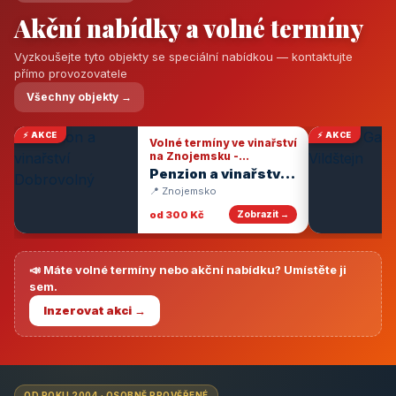
Akční nabídky a volné termíny
Vyzkoušejte tyto objekty se speciální nabídkou — kontaktujte
přímo provozovatele
Všechny objekty →
⚡ AKCE
⚡ AKCE
Volné termíny ve vinařství
na Znojemsku -
degustace vín
Penzion a vinařství
Dobrovolný
📍 Znojemsko
od 300 Kč
Zobrazit →
📣 Máte volné termíny nebo akční nabídku? Umístěte ji
sem.
Inzerovat akci →
OD ROKU 2004 · OSOBNĚ PROVĚŘENÉ