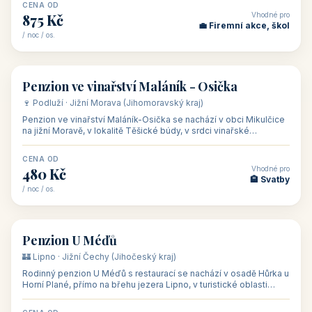
asi 8 km od dáln
CENA OD
Vhodné pro
600 Kč
🏨 Vinné sklepy
/ noc / os.
👥 54
🏨 hotel
Hotel Happy Star
🍷 Znojemsko · Jižní Morava (Jihomoravský kraj)
Hotel Happy Star**** je wellness hotel v obci Hnanice na okraji
Národního parku Podyjí, asi 8–9 km od Znojma a nedaleko
rakouských hranic, v
CENA OD
Vhodné pro
875 Kč
💼 Firemní akce, škol
/ noc / os.
👥 15
🏡 penzion
Penzion ve vinařství Maláník - Osička
🍷 Podluží · Jižní Morava (Jihomoravský kraj)
Penzion ve vinařství Maláník-Osička se nachází v obci Mikulčice
na jižní Moravě, v lokalitě Těšické búdy, v srdci vinařské
podoblasti Slovác