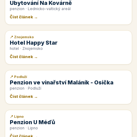
Ubytování Na Kovárně
penzion · Lednicko-valtický areál
Číst článek →
📍 Znojemsko
📰 PR článek
Hotel Happy Star
hotel · Znojemsko
Číst článek →
📍 Podluží
📰 PR článek
Penzion ve vinařství Maláník - Osička
penzion · Podluží
Číst článek →
📍 Lipno
📰 PR článek
Penzion U Méďů
penzion · Lipno
Číst článek →