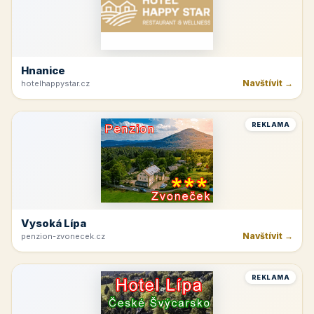
Hnanice
Navštívit →
hotelhappystar.cz
REKLAMA
Vysoká Lípa
Navštívit →
penzion-zvonecek.cz
REKLAMA