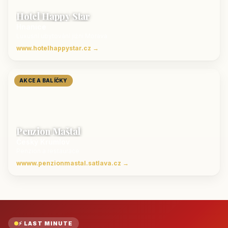
Hotel Happy Star
Hnanice
Luxusní ubytování jižní Morava
www.hotelhappystar.cz →
AKCE A BALÍČKY
Penzion Maštal
Český Krumlov
Penzion a restaurace
wwww.penzionmastal.satlava.cz →
⚡ LAST MINUTE