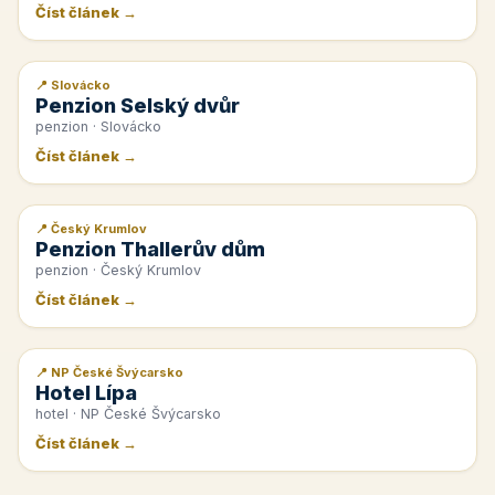
Číst článek →
📍 Slovácko
📰 PR článek
Penzion Selský dvůr
penzion · Slovácko
Číst článek →
📍 Český Krumlov
📰 PR článek
Penzion Thallerův dům
penzion · Český Krumlov
Číst článek →
📍 NP České Švýcarsko
📰 PR článek
Hotel Lípa
hotel · NP České Švýcarsko
Číst článek →