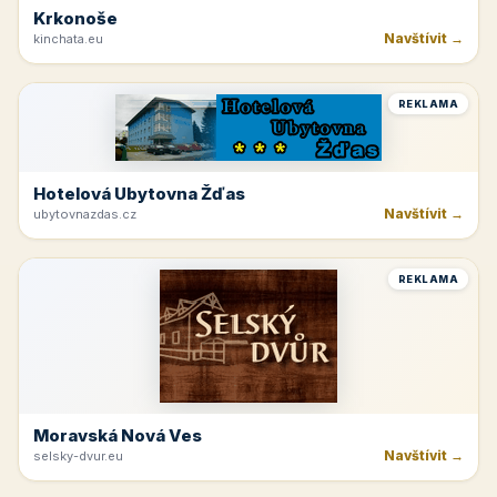
Krkonoše
Navštívit →
kinchata.eu
REKLAMA
Hotelová Ubytovna Žďas
Navštívit →
ubytovnazdas.cz
REKLAMA
Moravská Nová Ves
Navštívit →
selsky-dvur.eu