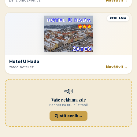
Navštívit →
penzionrozkvet.cz
REKLAMA
Hotel U Hada
Navštívit →
zatec-hotel.cz
📣
Vaše reklama zde
Banner na titulní straně
Zjistit ceník →