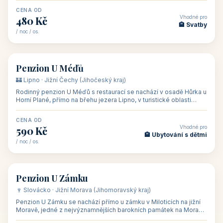
CENA OD
Vhodné pro
480 Kč
🏨 Svatby
/ noc / os.
👥 26
🏡 penzion
Penzion U Méďů
🏰 Lipno · Jižní Čechy (Jihočeský kraj)
Rodinný penzion U Méďů s restaurací se nachází v osadě Hůrka u
Horní Plané, přímo na břehu jezera Lipno, v turistické oblasti
Šumava. Pokoje
CENA OD
Vhodné pro
590 Kč
🏨 Ubytování s dětmi
/ noc / os.
👥 28
🏡 penzion
Penzion U Zámku
🍷 Slovácko · Jižní Morava (Jihomoravský kraj)
Penzion U Zámku se nachází přímo u zámku v Miloticích na jižní
Moravě, jedné z nejvýznamnějších barokních památek na Moravě,
v budově bývalé