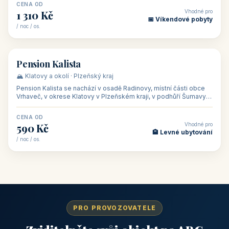
CENA OD
Vhodné pro
1 310 Kč
📅 Víkendové pobyty
/ noc / os.
👥 40
🏡 penzion
Pension Kalista
🏔️ Klatovy a okolí · Plzeňský kraj
Pension Kalista se nachází v osadě Radinovy, místní části obce
Vrhaveč, v okrese Klatovy v Plzeňském kraji, v podhůří Šumavy
— do města Klat
CENA OD
Vhodné pro
590 Kč
🏨 Levné ubytování
/ noc / os.
PRO PROVOZOVATELE