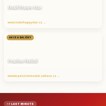
Hotel Happy Star
Hnanice
Luxusní ubytování jižní Morava
www.hotelhappystar.cz →
AKCE A BALÍČKY
Penzion Maštal
Český Krumlov
Penzion a restaurace
wwww.penzionmastal.satlava.cz →
⚡ LAST MINUTE