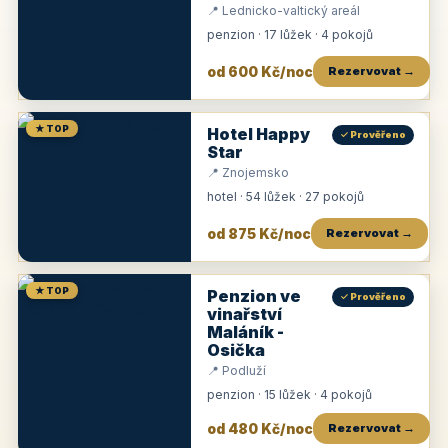
📍 Lednicko-valtický areál
penzion · 17 lůžek · 4 pokojů
od 600 Kč/noc
Rezervovat →
★ TOP
Hotel Happy
✓ Prověřeno
Star
📍 Znojemsko
hotel · 54 lůžek · 27 pokojů
od 875 Kč/noc
Rezervovat →
★ TOP
Penzion ve
✓ Prověřeno
vinařství
Maláník -
Osička
📍 Podluží
penzion · 15 lůžek · 4 pokojů
od 480 Kč/noc
Rezervovat →