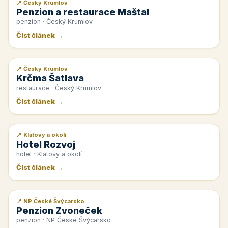
📍 Český Krumlov
📰 PR článek
Penzion a restaurace Maštal
penzion · Český Krumlov
Číst článek →
📍 Český Krumlov
📰 PR článek
Krčma Šatlava
restaurace · Český Krumlov
Číst článek →
📍 Klatovy a okolí
📰 PR článek
Hotel Rozvoj
hotel · Klatovy a okolí
Číst článek →
📍 NP České Švýcarsko
📰 PR článek
Penzion Zvoneček
penzion · NP České Švýcarsko