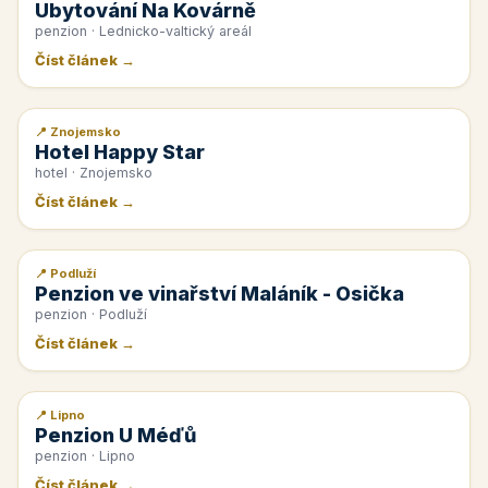
Ubytování Na Kovárně
penzion · Lednicko-valtický areál
Číst článek →
📍 Znojemsko
📰 PR článek
Hotel Happy Star
hotel · Znojemsko
Číst článek →
📍 Podluží
📰 PR článek
Penzion ve vinařství Maláník - Osička
penzion · Podluží
Číst článek →
📍 Lipno
📰 PR článek
Penzion U Méďů
penzion · Lipno
Číst článek →