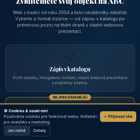
Zviditelněte svůj objekt na ABC
Web s tradicí od roku 2004 a tisíci návštěvníky měsíčně.
Vyberte si formát inzerce — od zápisu v katalogu po
prémiovou pozici na titulní straně s vlastní webovou
prezentací.
📋
Zápis v katalogu
Profil objektu, fotogalerie, kontakt, vlastní webová prezentace
a poptávky zdarma.
NEJPRODÁVANĚJŠÍ
⭐
🍪 Cookies & soukromí
Používáme cookies pro funkčnost webu. Volitelně i
✓ Přijmout vše
💬
Prémiový partner
pro analytiku a marketing.
Jen nutné
TOP pozice na titulce, přednost ve výpisech, zlatý odznak a
Detaily
🖥️ Desktop verze
Design
banner.