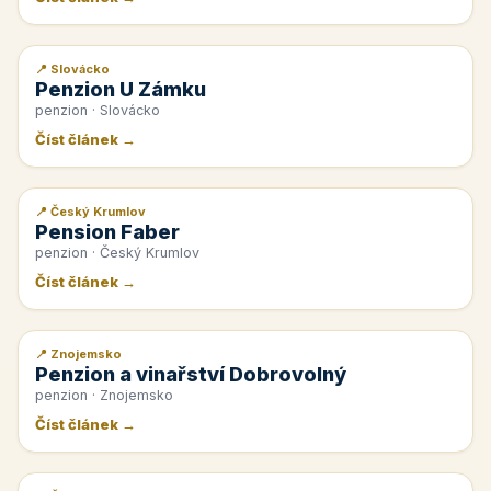
📍 Slovácko
📰 PR článek
Penzion U Zámku
penzion · Slovácko
Číst článek →
📍 Český Krumlov
📰 PR článek
Pension Faber
penzion · Český Krumlov
Číst článek →
📍 Znojemsko
📰 PR článek
Penzion a vinařství Dobrovolný
penzion · Znojemsko
Číst článek →