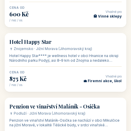
asi 8 km od dáln
CENA OD
Vhodné pro
600 Kč
🏨 Vinné sklepy
/ noc / os.
👥 54
🏨 hotel
Hotel Happy Star
🍷 Znojemsko · Jižní Morava (Jihomoravský kraj)
Hotel Happy Star**** je wellness hotel v obci Hnanice na okraji
Národního parku Podyjí, asi 8–9 km od Znojma a nedaleko
rakouských hranic, v
CENA OD
Vhodné pro
875 Kč
💼 Firemní akce, škol
/ noc / os.
👥 15
🏡 penzion
Penzion ve vinařství Maláník - Osička
🍷 Podluží · Jižní Morava (Jihomoravský kraj)
Penzion ve vinařství Maláník-Osička se nachází v obci Mikulčice
na jižní Moravě, v lokalitě Těšické búdy, v srdci vinařské
podoblasti Slovác