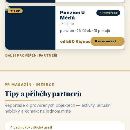
★ TOP
Penzion U
✓ Prověřeno
Méďů
📍 Lipno
penzion · 26 lůžek · 15 pokojů
od 590 Kč/noc
Rezervovat →
DALŠÍ PROVĚŘENÍ PARTNEŘI
Penzion U Zámku
Pension Faber
Penzion a vinařství Dobrovolný
Penzion a restaurace Maštal
Krčma Šatlava
Hotel Rozvoj
Penzion Zvoneček
Penzion Selský dvůr
Penzion Thallerův dům
Hotel Lípa
★
od 500 Kč
★
od 845 Kč
★
od 300 Kč
★
od 360 Kč
★
🍽️
★
od 400 Kč
★
od 550 Kč
★
od 530 Kč
★
od 1 190 Kč
★
od 450 Kč
PR MAGAZÍN · INZERCE
Tipy a příběhy partnerů
Reportáže o prověřených objektech — aktivity, aktuální
nabídky a kontakt na jednom místě.
📍 Lednicko-valtický areál
📰 PR článek