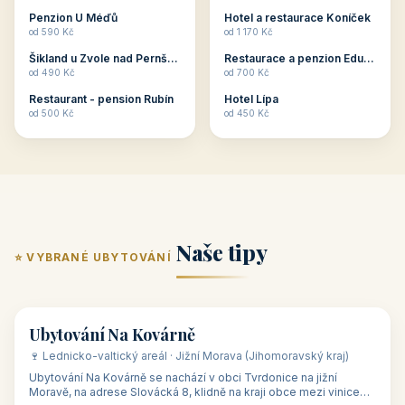
ubytování skupin v
zkušenosti pořádat i
Penzion U Méďů
Hotel a restaurace Koníček
penzionech, hotelích a
menší firemní akce a
od 590 Kč
od 1 170 Kč
apartmánech v ČR.
firemní školení, ale také
Šikland u Zvole nad Pernštejnem
Restaurace a penzion Eduard
Budete překva...
ob...
od 490 Kč
od 700 Kč
Restaurant - pension Rubín
Hotel Lípa
od 500 Kč
od 450 Kč
Naše tipy
⭐ VYBRANÉ UBYTOVÁNÍ
👥 17
🏡 penzion
Ubytování Na Kovárně
🍷 Lednicko-valtický areál · Jižní Morava (Jihomoravský kraj)
Ubytování Na Kovárně se nachází v obci Tvrdonice na jižní
Moravě, na adrese Slovácká 8, klidně na kraji obce mezi vinicemi,