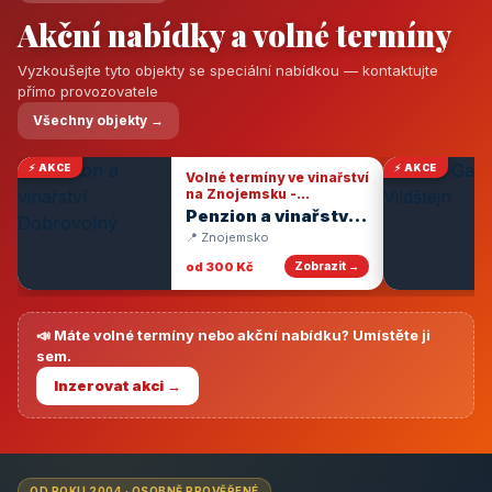
Akční nabídky a volné termíny
Vyzkoušejte tyto objekty se speciální nabídkou — kontaktujte
přímo provozovatele
Všechny objekty →
⚡ AKCE
⚡ AKCE
Volné termíny ve vinařství
na Znojemsku -
degustace vín
Penzion a vinařství
Dobrovolný
📍 Znojemsko
od 300 Kč
Zobrazit →
📣 Máte volné termíny nebo akční nabídku? Umístěte ji
sem.
Inzerovat akci →
OD ROKU 2004 · OSOBNĚ PROVĚŘENÉ