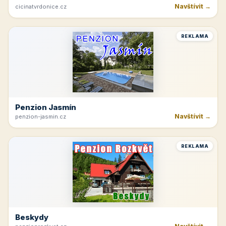
Navštívit →
cicinatvrdonice.cz
REKLAMA
Penzion Jasmín
Navštívit →
penzion-jasmin.cz
REKLAMA
Beskydy