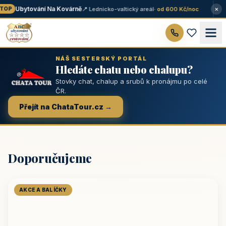
×
Ubytování Na Kovárně
📍 Lednicko-valtický areál
· od 600 Kč/noc
OP
NÁŠ SESTERSKÝ PORTÁL
Hledáte chatu nebo chalupu?
Stovky chat, chalup a srubů k pronájmu po celé
ČR.
Přejít na ChataTour.cz →
Doporučujeme
AKCE A BALÍČKY