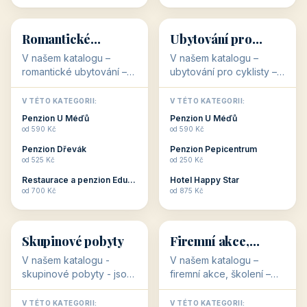
💕
🚴
32 objektů
32 objektů
Romantické
Ubytování pro
ubytování
cyklisty
V našem katalogu –
V našem katalogu –
romantické ubytování –
ubytování pro cyklisty –
jsou pro Vás připraveny
jsou pro Vás připraveny
objekty, které svojí
objekty, které jsou na
V TÉTO KATEGORII:
V TÉTO KATEGORII:
stavbou, polohou anebo
milovníky cykloturistiky
Penzion U Méďů
Penzion U Méďů
zaměřením nabízí
připraveny. Většinou mají
od 590 Kč
od 590 Kč
romantické pobyty.
přímo kolárny a...
Penzion Dřevák
Penzion Pepicentrum
Romantické ...
od 525 Kč
od 250 Kč
Restaurace a penzion Eduard
Hotel Happy Star
👥
💼
od 700 Kč
od 875 Kč
👥
💼
32 objektů
31 objektů
Skupinové pobyty
Firemní akce,
školení
V našem katalogu -
V našem katalogu –
skupinové pobyty - jsou
firemní akce, školení –
pro Vás připraveny
jsou pro Vás připraveny
objekty, které nabízí
objekty, které mají
V TÉTO KATEGORII:
V TÉTO KATEGORII: