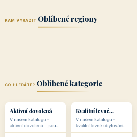
Jižní Morava
Jižní Čechy
(Jihomoravský
(Jihočeský
Střední Čechy
Oblíbené regiony
kraj)
Karlovarský
kraj)
KAM VYRAZIT
Zlínský kraj
Žilinský
(Středočeský
11 objektů
kraj
9 objektů
Liberecký kraj
6 objektů
Plzeňský kraj
4 objekty
kraj)
3 objekty
3 objekty
3 objekty
3 objekty
Oblíbené kategorie
CO HLEDÁTE?
🥾
💰
🥾
💰
36 objektů
34 objektů
Aktivní dovolená
Kvalitní levné
ubytování
V našem katalogu –
V našem katalogu –
aktivní dovolená – jsou
kvalitní levné ubytování –
pro Vás připraveny
jsou pro Vás připraveny