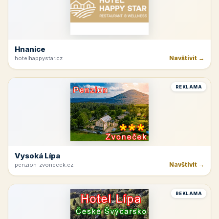
Hnanice
Navštívit →
hotelhappystar.cz
REKLAMA
Vysoká Lípa
Navštívit →
penzion-zvonecek.cz
REKLAMA