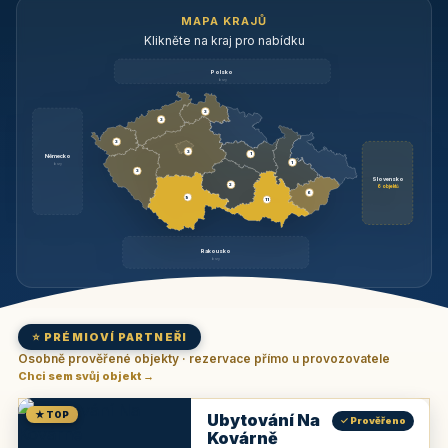
MAPA KRAJŮ
Klikněte na kraj pro nabídku
Polsko
brzy
3
3
3
3
1
Německo
1
brzy
3
Slovensko
2
6 objektů
6
9
11
Rakousko
brzy
⭐ PRÉMIOVÍ PARTNEŘI
Osobně prověřené objekty · rezervace přímo u provozovatele
Chci sem svůj objekt →
★ TOP
Ubytování Na
✓ Prověřeno
Kovárně