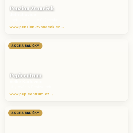
Penzion Zvoneček
Jetřichovice
ubytování České Švýcarsko
www.penzion-zvonecek.cz →
AKCE A BALÍČKY
Pepicentrum
Velké Karlovice
Ubytování v Beskydech
www.pepicentrum.cz →
AKCE A BALÍČKY