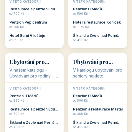
objekty, které s aktivní
objekty, které nabízí
V TÉTO KATEGORII:
V TÉTO KATEGORII:
dovolenou přímo
cenově dostupné
Restaurace a penzion Eduard
Penzion U Méďů
souvisejí. Aktivní
ubytování v ČR. Budete
od 700 Kč
od 590 Kč
dovolená nebo aktivní
překvapeni, že i v nižší
Penzion Pepicentrum
Hotel a restaurace Koníček
odpočinek jso...
c...
od 250 Kč
od 1 170 Kč
Hotel Garni Vildštejn
Šikland u Zvole nad Pernštejnem
👨‍👩‍👧‍👦
🧓
od 310 Kč
od 490 Kč
👨‍👩‍👧‍👦
🧓
34 objektů
33 objektů
Ubytování pro
Ubytování pro
rodiny
seniory
V našem katalogu -
V katalogu ubytování pro
Ubytování pro rodiny -
seniory najdete
jsou pro Vás připraveny
penziony a hotely, které
objekty, které svojí
jsou přizpůsobeny pro
V TÉTO KATEGORII:
V TÉTO KATEGORII:
polohou či vybaveností,
ubytování klientů vyššího
Penzion U Méďů
Penzion U Méďů
nabízí klidné ubytování
věku. Některé z nich
od 590 Kč
od 590 Kč
pro rodiny. Penziony,...
nabízí speciální balíč...
Restaurace a penzion Eduard
Penzion a restaurace Maštal
od 700 Kč
od 360 Kč
Šikland u Zvole nad Pernštejnem
Šikland u Zvole nad Pernštejnem
💕
🚴
od 490 Kč
od 490 Kč