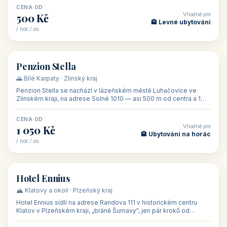
CENA OD
Vhodné pro
500 Kč
🏨 Levné ubytování
/ noc / os.
👥 44
🏡 penzion
Penzion Stella
🌄 Bílé Karpaty · Zlínský kraj
Penzion Stella se nachází v lázeňském městě Luhačovice ve
Zlínském kraji, na adrese Solné 1010 — asi 500 m od centra a 1
km od lázeňské kolo
CENA OD
Vhodné pro
1 050 Kč
🏨 Ubytování na horác
/ noc / os.
👥 50
🏨 hotel
Hotel Ennius
🏔️ Klatovy a okolí · Plzeňský kraj
Hotel Ennius sídlí na adrese Randova 111 v historickém centru
Klatov v Plzeňském kraji, „bráně Šumavy", jen pár kroků od
hlavního náměs