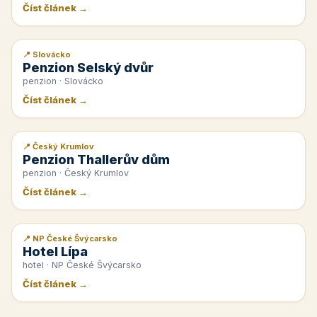
Číst článek →
📍 Slovácko
📰 PR článek
Penzion Selský dvůr
penzion · Slovácko
Číst článek →
📍 Český Krumlov
📰 PR článek
Penzion Thallerův dům
penzion · Český Krumlov
Číst článek →
📍 NP České Švýcarsko
📰 PR článek
Hotel Lípa
hotel · NP České Švýcarsko
Číst článek →