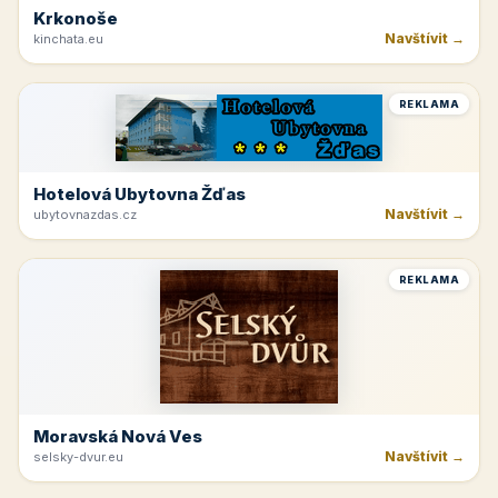
Krkonoše
Navštívit →
kinchata.eu
REKLAMA
Hotelová Ubytovna Žďas
Navštívit →
ubytovnazdas.cz
REKLAMA
Moravská Nová Ves
Navštívit →
selsky-dvur.eu