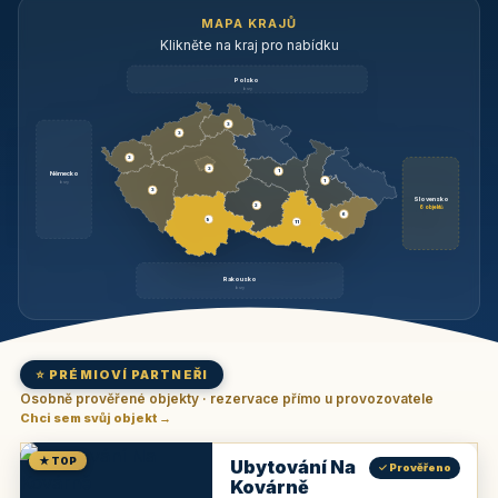
MAPA KRAJŮ
Klikněte na kraj pro nabídku
Polsko
brzy
3
3
3
3
1
Německo
1
brzy
3
Slovensko
2
6 objektů
6
9
11
Rakousko
brzy
⭐ PRÉMIOVÍ PARTNEŘI
Osobně prověřené objekty · rezervace přímo u provozovatele
Chci sem svůj objekt →
★ TOP
Ubytování Na
✓ Prověřeno
Kovárně