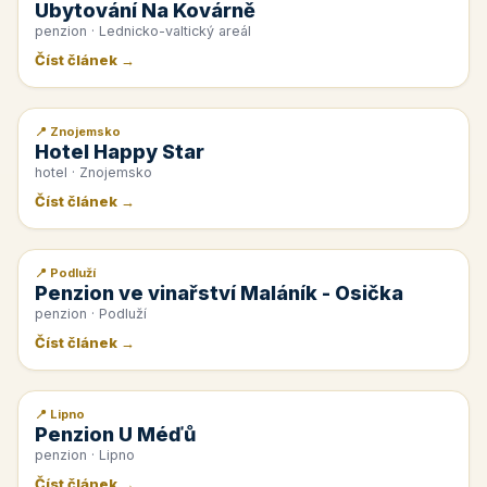
Ubytování Na Kovárně
penzion · Lednicko-valtický areál
Číst článek →
📍 Znojemsko
📰 PR článek
Hotel Happy Star
hotel · Znojemsko
Číst článek →
📍 Podluží
📰 PR článek
Penzion ve vinařství Maláník - Osička
penzion · Podluží
Číst článek →
📍 Lipno
📰 PR článek
Penzion U Méďů
penzion · Lipno
Číst článek →