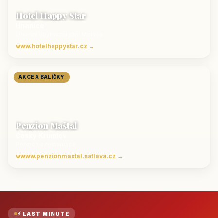
Hotel Happy Star
Hnanice
Luxusní ubytování jižní Morava
www.hotelhappystar.cz →
AKCE A BALÍČKY
Penzion Maštal
Český Krumlov
Penzion a restaurace
wwww.penzionmastal.satlava.cz →
⚡ LAST MINUTE