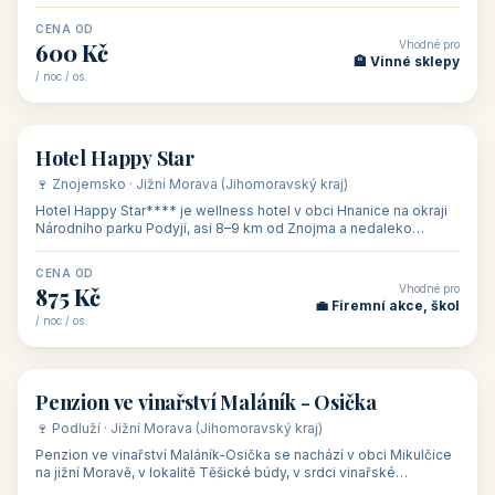
asi 8 km od dáln
CENA OD
Vhodné pro
600 Kč
🏨 Vinné sklepy
/ noc / os.
👥 54
🏨 hotel
Hotel Happy Star
🍷 Znojemsko · Jižní Morava (Jihomoravský kraj)
Hotel Happy Star**** je wellness hotel v obci Hnanice na okraji
Národního parku Podyjí, asi 8–9 km od Znojma a nedaleko
rakouských hranic, v
CENA OD
Vhodné pro
875 Kč
💼 Firemní akce, škol
/ noc / os.
👥 15
🏡 penzion
Penzion ve vinařství Maláník - Osička
🍷 Podluží · Jižní Morava (Jihomoravský kraj)
Penzion ve vinařství Maláník-Osička se nachází v obci Mikulčice
na jižní Moravě, v lokalitě Těšické búdy, v srdci vinařské
podoblasti Slovác