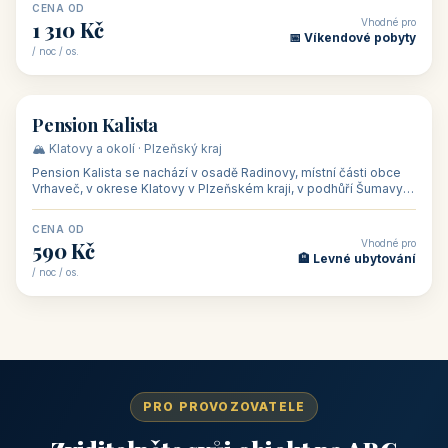
CENA OD
Vhodné pro
1 310 Kč
📅 Víkendové pobyty
/ noc / os.
👥 40
🏡 penzion
Pension Kalista
🏔️ Klatovy a okolí · Plzeňský kraj
Pension Kalista se nachází v osadě Radinovy, místní části obce
Vrhaveč, v okrese Klatovy v Plzeňském kraji, v podhůří Šumavy
— do města Klat
CENA OD
Vhodné pro
590 Kč
🏨 Levné ubytování
/ noc / os.
PRO PROVOZOVATELE