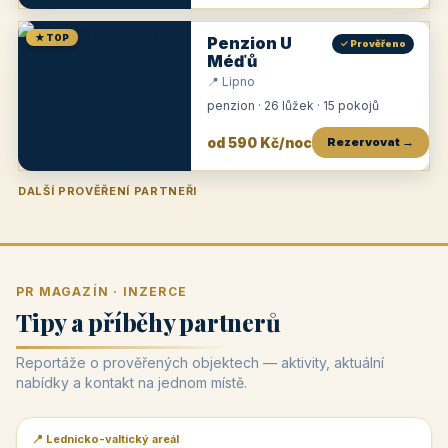
★ TOP
Penzion U
✓ Prověřeno
Méďů
📍 Lipno
penzion · 26 lůžek · 15 pokojů
od 590 Kč/noc
Rezervovat →
DALŠÍ PROVĚŘENÍ PARTNEŘI
Penzion U Zámku
Pension Faber
Penzion a vinařství Dobrovolný
Penzion a restaurace Maštal
Krčma Šatlava
Hotel Rozvoj
Penzion Zvoneček
Penzion Selský dvůr
Penzion Thallerův dům
Hotel Lípa
★
od 500 Kč
★
od 845 Kč
★
od 300 Kč
★
od 360 Kč
★
🍽️
★
od 400 Kč
★
od 550 Kč
★
od 530 Kč
★
od 1 190 Kč
★
od 450 Kč
PR MAGAZÍN · INZERCE
Tipy a příběhy partnerů
Reportáže o prověřených objektech — aktivity, aktuální
nabídky a kontakt na jednom místě.
📍 Lednicko-valtický areál
📰 PR článek