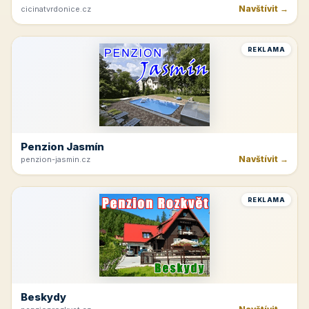
Navštívit →
cicinatvrdonice.cz
REKLAMA
Penzion Jasmín
Navštívit →
penzion-jasmin.cz
REKLAMA
Beskydy