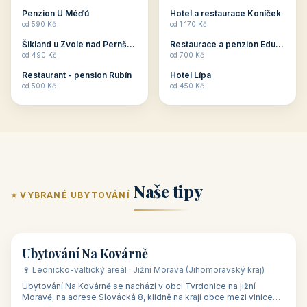
ubytování skupin v
zkušenosti pořádat i
Penzion U Méďů
Hotel a restaurace Koníček
penzionech, hotelích a
menší firemní akce a
od 590 Kč
od 1 170 Kč
apartmánech v ČR.
firemní školení, ale také
Šikland u Zvole nad Pernštejnem
Restaurace a penzion Eduard
Budete překva...
ob...
od 490 Kč
od 700 Kč
Restaurant - pension Rubín
Hotel Lípa
od 500 Kč
od 450 Kč
Naše tipy
⭐ VYBRANÉ UBYTOVÁNÍ
👥 17
🏡 penzion
Ubytování Na Kovárně
🍷 Lednicko-valtický areál · Jižní Morava (Jihomoravský kraj)
Ubytování Na Kovárně se nachází v obci Tvrdonice na jižní
Moravě, na adrese Slovácká 8, klidně na kraji obce mezi vinicemi,