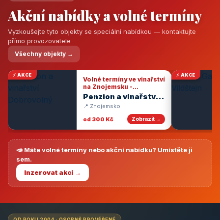
Akční nabídky a volné termíny
Vyzkoušejte tyto objekty se speciální nabídkou — kontaktujte
přímo provozovatele
Všechny objekty →
⚡ AKCE
⚡ AKCE
Volné termíny ve vinařství
na Znojemsku -
degustace vín
Penzion a vinařství
Dobrovolný
📍 Znojemsko
od 300 Kč
Zobrazit →
📣 Máte volné termíny nebo akční nabídku? Umístěte ji
sem.
Inzerovat akci →
OD ROKU 2004 · OSOBNĚ PROVĚŘENÉ