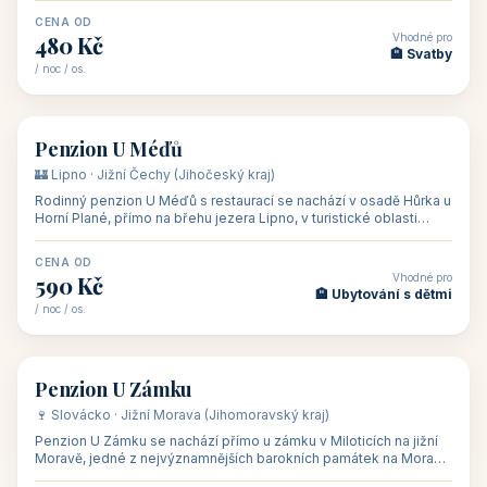
CENA OD
Vhodné pro
480 Kč
🏨 Svatby
/ noc / os.
👥 26
🏡 penzion
Penzion U Méďů
🏰 Lipno · Jižní Čechy (Jihočeský kraj)
Rodinný penzion U Méďů s restaurací se nachází v osadě Hůrka u
Horní Plané, přímo na břehu jezera Lipno, v turistické oblasti
Šumava. Pokoje
CENA OD
Vhodné pro
590 Kč
🏨 Ubytování s dětmi
/ noc / os.
👥 28
🏡 penzion
Penzion U Zámku
🍷 Slovácko · Jižní Morava (Jihomoravský kraj)
Penzion U Zámku se nachází přímo u zámku v Miloticích na jižní
Moravě, jedné z nejvýznamnějších barokních památek na Moravě,
v budově bývalé