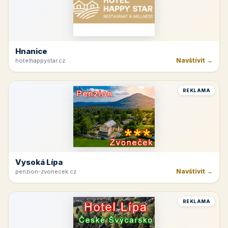
Hnanice
Navštívit →
hotelhappystar.cz
REKLAMA
Vysoká Lípa
Navštívit →
penzion-zvonecek.cz
REKLAMA