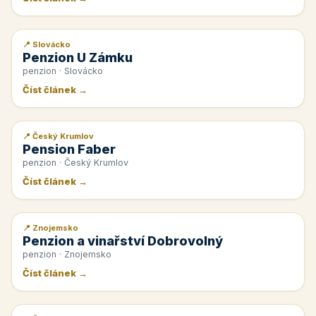
📍 Slovácko
📰 PR článek
Penzion U Zámku
penzion · Slovácko
Číst článek →
📍 Český Krumlov
📰 PR článek
Pension Faber
penzion · Český Krumlov
Číst článek →
📍 Znojemsko
📰 PR článek
Penzion a vinařství Dobrovolný
penzion · Znojemsko
Číst článek →