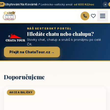
×
Ubytování Na Kovárně
📍 Lednicko-valtický areál
· od 600 Kč/noc
P
★
NÁŠ SESTERSKÝ PORTÁL
Hledáte chatu nebo chalupu?
Stovky chat, chalup a srubů k pronájmu po celé
ČR.
Přejít na ChataTour.cz →
Doporučujeme
AKCE A BALÍČKY