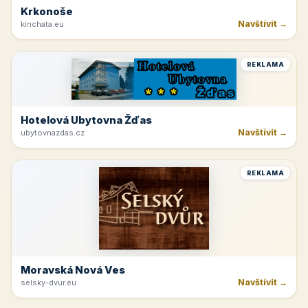
Krkonoše
Navštívit →
kinchata.eu
REKLAMA
Hotelová Ubytovna Žďas
Navštívit →
ubytovnazdas.cz
REKLAMA
Moravská Nová Ves
Navštívit →
selsky-dvur.eu