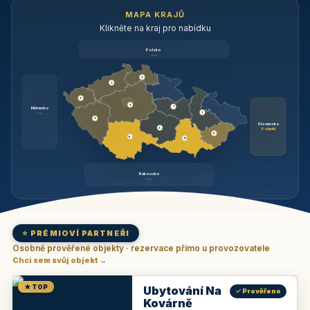
MAPA KRAJŮ
Klikněte na kraj pro nabídku
Polsko
brzy
3
3
3
3
1
Německo
1
brzy
3
Slovensko
2
6 objektů
6
9
11
Rakousko
brzy
⭐ PRÉMIOVÍ PARTNEŘI
Osobně prověřené objekty · rezervace přímo u provozovatele
Chci sem svůj objekt →
★ TOP
Ubytování Na
✓ Prověřeno
Kovárně