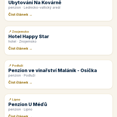
Ubytování Na Kovárně
penzion · Lednicko-valtický areál
Číst článek →
📍 Znojemsko
📰 PR článek
Hotel Happy Star
hotel · Znojemsko
Číst článek →
📍 Podluží
📰 PR článek
Penzion ve vinařství Maláník - Osička
penzion · Podluží
Číst článek →
📍 Lipno
📰 PR článek
Penzion U Méďů
penzion · Lipno
Číst článek →