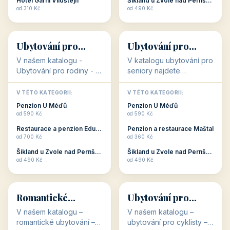
Hotel Garni Vildštejn
Šikland u Zvole nad Pernštejnem
👨‍👩‍👧‍👦
🧓
od 310 Kč
od 490 Kč
👨‍👩‍👧‍👦
🧓
34 objektů
33 objektů
Ubytování pro
Ubytování pro
rodiny
seniory
V našem katalogu -
V katalogu ubytování pro
Ubytování pro rodiny -
seniory najdete
jsou pro Vás připraveny
penziony a hotely, které
objekty, které svojí
jsou přizpůsobeny pro
V TÉTO KATEGORII:
V TÉTO KATEGORII:
polohou či vybaveností,
ubytování klientů vyššího
Penzion U Méďů
Penzion U Méďů
nabízí klidné ubytování
věku. Některé z nich
od 590 Kč
od 590 Kč
pro rodiny. Penziony,...
nabízí speciální balíč...
Restaurace a penzion Eduard
Penzion a restaurace Maštal
od 700 Kč
od 360 Kč
Šikland u Zvole nad Pernštejnem
Šikland u Zvole nad Pernštejnem
💕
🚴
od 490 Kč
od 490 Kč
💕
🚴
32 objektů
32 objektů
Romantické
Ubytování pro
ubytování
cyklisty
V našem katalogu –
V našem katalogu –
romantické ubytování –
ubytování pro cyklisty –