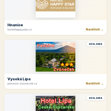
Hnanice
Navštívit →
hotelhappystar.cz
REKLAMA
Vysoká Lípa
Navštívit →
penzion-zvonecek.cz
REKLAMA