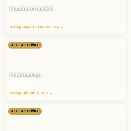
Penzion Zvoneček
Jetřichovice
ubytování České Švýcarsko
www.penzion-zvonecek.cz →
AKCE A BALÍČKY
Pepicentrum
Velké Karlovice
Ubytování v Beskydech
www.pepicentrum.cz →
AKCE A BALÍČKY