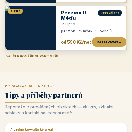
★ TOP
Penzion U
✓ Prověřeno
Méďů
📍 Lipno
penzion · 26 lůžek · 15 pokojů
od 590 Kč/noc
Rezervovat →
DALŠÍ PROVĚŘENÍ PARTNEŘI
Penzion U Zámku
Pension Faber
Penzion a vinařství Dobrovolný
Penzion a restaurace Maštal
Krčma Šatlava
Hotel Rozvoj
Penzion Zvoneček
Penzion Selský dvůr
Penzion Thallerův dům
Hotel Lípa
★
od 500 Kč
★
od 845 Kč
★
od 300 Kč
★
od 360 Kč
★
🍽️
★
od 400 Kč
★
od 550 Kč
★
od 530 Kč
★
od 1 190 Kč
★
od 450 Kč
PR MAGAZÍN · INZERCE
Tipy a příběhy partnerů
Reportáže o prověřených objektech — aktivity, aktuální
nabídky a kontakt na jednom místě.
📍 Lednicko-valtický areál
📰 PR článek