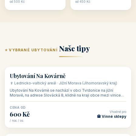
od 500 Kč
od 450 Kč
Naše tipy
⭐ VYBRANÉ UBYTOVÁNÍ
👥 17
🏡 penzion
Ubytování Na Kovárně
🍷 Lednicko-valtický areál · Jižní Morava (Jihomoravský kraj)
Ubytování Na Kovárně se nachází v obci Tvrdonice na jižní
Moravě, na adrese Slovácká 8, klidně na kraji obce mezi vinicemi,
asi 8 km od dáln
CENA OD
Vhodné pro
600 Kč
🏨 Vinné sklepy
/ noc / os.
👥 54