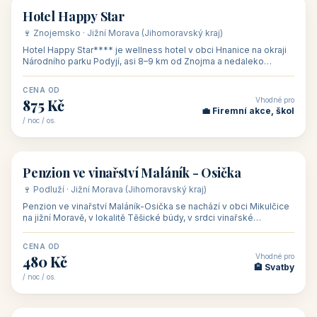
🏨 hotel
Hotel Happy Star
🍷 Znojemsko · Jižní Morava (Jihomoravský kraj)
Hotel Happy Star**** je wellness hotel v obci Hnanice na okraji
Národního parku Podyjí, asi 8–9 km od Znojma a nedaleko
rakouských hranic, v
CENA OD
Vhodné pro
875 Kč
💼 Firemní akce, škol
/ noc / os.
👥 15
🏡 penzion
Penzion ve vinařství Maláník - Osička
🍷 Podluží · Jižní Morava (Jihomoravský kraj)
Penzion ve vinařství Maláník-Osička se nachází v obci Mikulčice
na jižní Moravě, v lokalitě Těšické búdy, v srdci vinařské
podoblasti Slovác
CENA OD
Vhodné pro
480 Kč
🏨 Svatby
/ noc / os.
👥 26