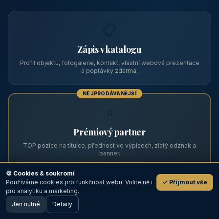
📋
Zápis v katalogu
Profil objektu, fotogalerie, kontakt, vlastní webová prezentace
a poptávky zdarma.
NEJPRODÁVANĚJŠÍ
⭐
Prémiový partner
TOP pozice na titulce, přednost ve výpisech, zlatý odznak a
banner.
🍪 Cookies & soukromí
Používáme cookies pro funkčnost webu. Volitelně i
✓ Přijmout vše
💬
📣
pro analytiku a marketing.
Jen nutné
Detaily
🖥️ Desktop verze
Design
Bannerová reklama