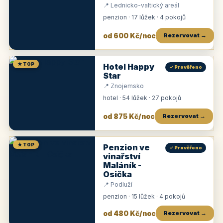
📍 Lednicko-valtický areál
penzion · 17 lůžek · 4 pokojů
od 600 Kč/noc
Rezervovat →
★ TOP
Hotel Happy
✓ Prověřeno
Star
📍 Znojemsko
hotel · 54 lůžek · 27 pokojů
od 875 Kč/noc
Rezervovat →
★ TOP
Penzion ve
✓ Prověřeno
vinařství
Maláník -
Osička
📍 Podluží
penzion · 15 lůžek · 4 pokojů
od 480 Kč/noc
Rezervovat →