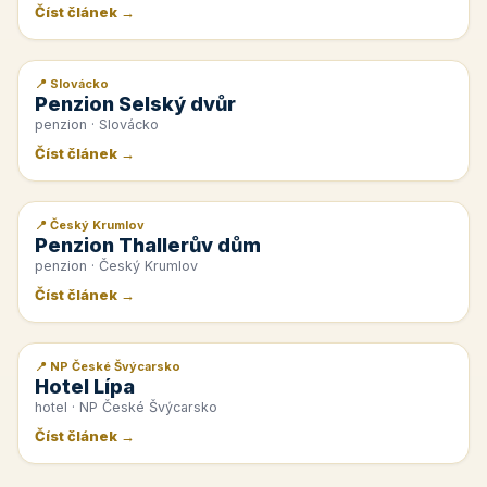
Číst článek →
📍 Slovácko
📰 PR článek
Penzion Selský dvůr
penzion · Slovácko
Číst článek →
📍 Český Krumlov
📰 PR článek
Penzion Thallerův dům
penzion · Český Krumlov
Číst článek →
📍 NP České Švýcarsko
📰 PR článek
Hotel Lípa
hotel · NP České Švýcarsko
Číst článek →