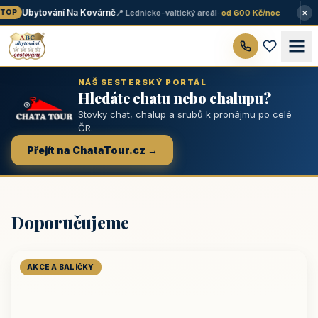
×
Ubytování Na Kovárně
📍 Lednicko-valtický areál
· od 600 Kč/noc
OP
NÁŠ SESTERSKÝ PORTÁL
Hledáte chatu nebo chalupu?
Stovky chat, chalup a srubů k pronájmu po celé
ČR.
Přejít na ChataTour.cz →
Doporučujeme
AKCE A BALÍČKY