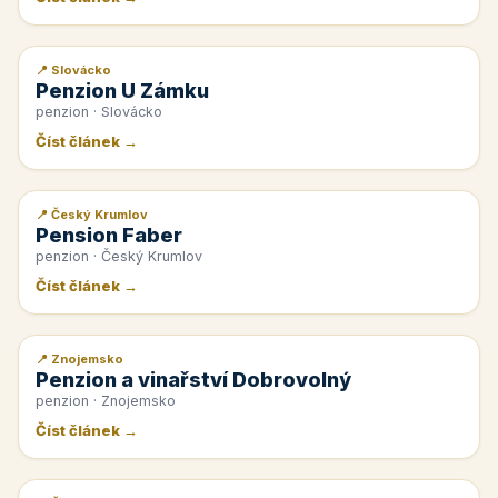
📍 Slovácko
📰 PR článek
Penzion U Zámku
penzion · Slovácko
Číst článek →
📍 Český Krumlov
📰 PR článek
Pension Faber
penzion · Český Krumlov
Číst článek →
📍 Znojemsko
📰 PR článek
Penzion a vinařství Dobrovolný
penzion · Znojemsko
Číst článek →