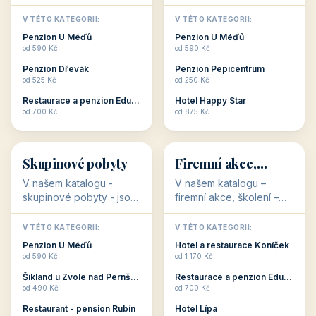
jsou pro Vás připraveny
jsou pro Vás připraveny
objekty, které svojí
objekty, které jsou na
V TÉTO KATEGORII:
V TÉTO KATEGORII:
stavbou, polohou anebo
milovníky cykloturistiky
Penzion U Méďů
Penzion U Méďů
zaměřením nabízí
připraveny. Většinou mají
od 590 Kč
od 590 Kč
romantické pobyty.
přímo kolárny a...
Penzion Dřevák
Penzion Pepicentrum
Romantické ...
od 525 Kč
od 250 Kč
Restaurace a penzion Eduard
Hotel Happy Star
👥
💼
od 700 Kč
od 875 Kč
👥
💼
32 objektů
31 objektů
Skupinové pobyty
Firemní akce,
školení
V našem katalogu -
V našem katalogu –
skupinové pobyty - jsou
firemní akce, školení –
pro Vás připraveny
jsou pro Vás připraveny
objekty, které nabízí
objekty, které mají
V TÉTO KATEGORII:
V TÉTO KATEGORII:
ubytování skupin v
zkušenosti pořádat i
Penzion U Méďů
Hotel a restaurace Koníček
penzionech, hotelích a
menší firemní akce a
od 590 Kč
od 1 170 Kč
apartmánech v ČR.
firemní školení, ale také
Šikland u Zvole nad Pernštejnem
Restaurace a penzion Eduard
Budete překva...
ob...
od 490 Kč
od 700 Kč
Restaurant - pension Rubín
Hotel Lípa