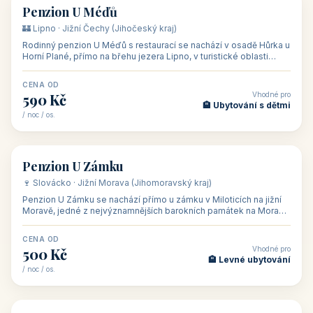
🏡 penzion
Penzion U Méďů
🏰 Lipno · Jižní Čechy (Jihočeský kraj)
Rodinný penzion U Méďů s restaurací se nachází v osadě Hůrka u
Horní Plané, přímo na břehu jezera Lipno, v turistické oblasti
Šumava. Pokoje
CENA OD
Vhodné pro
590 Kč
🏨 Ubytování s dětmi
/ noc / os.
👥 28
🏡 penzion
Penzion U Zámku
🍷 Slovácko · Jižní Morava (Jihomoravský kraj)
Penzion U Zámku se nachází přímo u zámku v Miloticích na jižní
Moravě, jedné z nejvýznamnějších barokních památek na Moravě,
v budově bývalé
CENA OD
Vhodné pro
500 Kč
🏨 Levné ubytování
/ noc / os.
👥 44