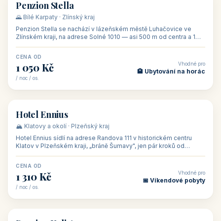
🏡 penzion
Penzion Stella
🌄 Bílé Karpaty · Zlínský kraj
Penzion Stella se nachází v lázeňském městě Luhačovice ve
Zlínském kraji, na adrese Solné 1010 — asi 500 m od centra a 1
km od lázeňské kolo
CENA OD
Vhodné pro
1 050 Kč
🏨 Ubytování na horác
/ noc / os.
👥 50
🏨 hotel
Hotel Ennius
🏔️ Klatovy a okolí · Plzeňský kraj
Hotel Ennius sídlí na adrese Randova 111 v historickém centru
Klatov v Plzeňském kraji, „bráně Šumavy", jen pár kroků od
hlavního náměs
CENA OD
Vhodné pro
1 310 Kč
📅 Víkendové pobyty
/ noc / os.
👥 40
🏡 penzion