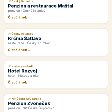
📍 Český Krumlov
📰 PR článek
Penzion a restaurace Maštal
penzion · Český Krumlov
Číst článek →
📍 Český Krumlov
📰 PR článek
Krčma Šatlava
restaurace · Český Krumlov
Číst článek →
📍 Klatovy a okolí
📰 PR článek
Hotel Rozvoj
hotel · Klatovy a okolí
Číst článek →
📍 NP České Švýcarsko
📰 PR článek
Penzion Zvoneček
penzion · NP České Švýcarsko