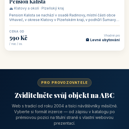
Pension Kalista
🏔️ Klatovy a okolí · Plzeňský kraj
Pension Kalista se nachází v osadě Radinovy, místní části obce
Vrhaveč, v okrese Klatovy v Plzeňském kraji, v podhůří Šumavy
— do města Klat
CENA OD
Vhodné pro
590 Kč
🏨 Levné ubytování
/ noc / os.
PRO PROVOZOVATELE
Zviditelněte svůj objekt na ABC
Web s tradicí od roku 2004 a tisíci návštěvníky měsíčně.
Vyberte si formát inzerce — od zápisu v katalogu po
prémiovou pozici na titulní straně s vlastní webovou
prezentací.