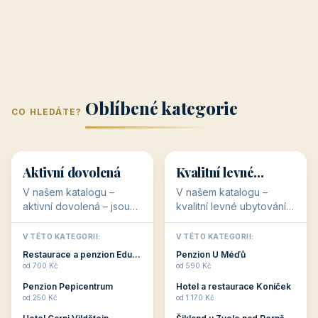
Plzeňský kraj
kraj)
3 objekty
3 objekty
3 objekty
3 objekty
Oblíbené kategorie
CO HLEDÁTE?
🥾
💰
🥾
💰
36 objektů
34 objektů
Aktivní dovolená
Kvalitní levné
ubytování
V našem katalogu –
V našem katalogu –
aktivní dovolená – jsou
kvalitní levné ubytování –
pro Vás připraveny
jsou pro Vás připraveny
objekty, které s aktivní
objekty, které nabízí
V TÉTO KATEGORII:
V TÉTO KATEGORII:
dovolenou přímo
cenově dostupné
Restaurace a penzion Eduard
Penzion U Méďů
souvisejí. Aktivní
ubytování v ČR. Budete
od 700 Kč
od 590 Kč
dovolená nebo aktivní
překvapeni, že i v nižší
Penzion Pepicentrum
Hotel a restaurace Koníček
odpočinek jso...
c...
od 250 Kč
od 1 170 Kč