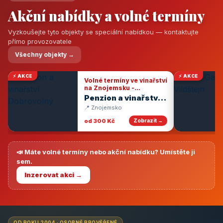
Akční nabídky a volné termíny
Vyzkoušejte tyto objekty se speciální nabídkou — kontaktujte
přímo provozovatele
Všechny objekty →
⚡ AKCE
⚡ AKCE
Volné termíny ve vinařství
na Znojemsku -
degustace vín
Penzion a vinařství
Dobrovolný
📍 Znojemsko
od 300 Kč
Zobrazit →
📣 Máte volné termíny nebo akční nabídku? Umístěte ji
sem.
Inzerovat akci →
OD ROKU 2004 · OSOBNĚ PROVĚŘENÉ