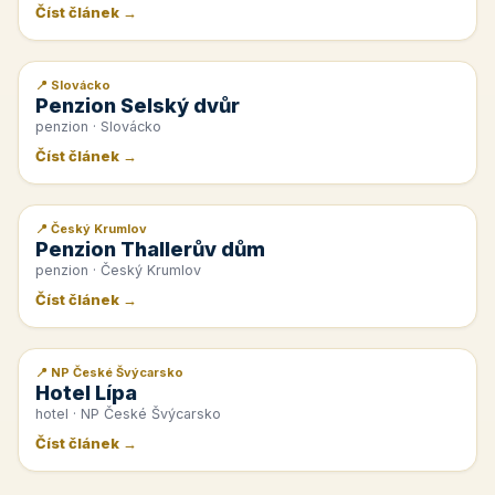
Číst článek →
📍 Slovácko
📰 PR článek
Penzion Selský dvůr
penzion · Slovácko
Číst článek →
📍 Český Krumlov
📰 PR článek
Penzion Thallerův dům
penzion · Český Krumlov
Číst článek →
📍 NP České Švýcarsko
📰 PR článek
Hotel Lípa
hotel · NP České Švýcarsko
Číst článek →