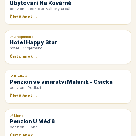
Ubytování Na Kovárně
penzion · Lednicko-valtický areál
Číst článek →
📍 Znojemsko
📰 PR článek
Hotel Happy Star
hotel · Znojemsko
Číst článek →
📍 Podluží
📰 PR článek
Penzion ve vinařství Maláník - Osička
penzion · Podluží
Číst článek →
📍 Lipno
📰 PR článek
Penzion U Méďů
penzion · Lipno
Číst článek →