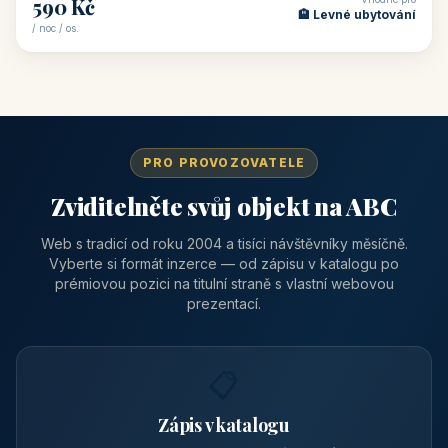
Vrhaveč, v okrese Klatovy v Plzeňském kraji, v podhůří Šumavy
— do města Klat
CENA OD
Vhodné pro
590 Kč
🏨 Levné ubytování
/ noc / os.
PRO PROVOZOVATELE
Zviditelněte svůj objekt na ABC
Web s tradicí od roku 2004 a tisíci návštěvníky měsíčně.
Vyberte si formát inzerce — od zápisu v katalogu po
prémiovou pozici na titulní straně s vlastní webovou
prezentací.
📋