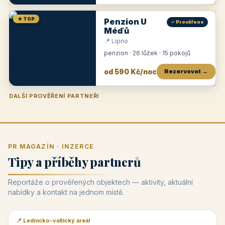
★ TOP
Penzion U
✓ Prověřeno
Méďů
📍 Lipno
penzion · 26 lůžek · 15 pokojů
od 590 Kč/noc
Rezervovat →
DALŠÍ PROVĚŘENÍ PARTNEŘI
Penzion U Zámku
Pension Faber
Penzion a vinařství Dobrovolný
Penzion a restaurace Maštal
Krčma Šatlava
Hotel Rozvoj
Penzion Zvoneček
Penzion Selský dvůr
Penzion Thallerův dům
Hotel Lípa
★
od 500 Kč
★
od 845 Kč
★
od 300 Kč
★
od 360 Kč
★
🍽️
★
od 400 Kč
★
od 550 Kč
★
od 530 Kč
★
od 1 190 Kč
★
od 450 Kč
PR MAGAZÍN · INZERCE
Tipy a příběhy partnerů
Reportáže o prověřených objektech — aktivity, aktuální
nabídky a kontakt na jednom místě.
📍 Lednicko-valtický areál
📰 PR článek