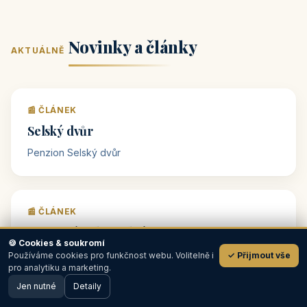
Novinky a články
AKTUÁLNĚ
📰 ČLÁNEK
Selský dvůr
Penzion Selský dvůr
🍪 Cookies & soukromí
📰 ČLÁNEK
Používáme cookies pro funkčnost webu. Volitelně i
✓ Přijmout vše
💬
pro analytiku a marketing.
Vinařství Dobrovolný
Jen nutné
Detaily
Vinařství Dobrovolný
🖥️ Desktop verze
Design