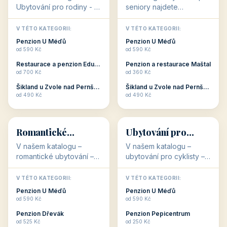
👨‍👩‍👧‍👦
🧓
34 objektů
33 objektů
Ubytování pro
Ubytování pro
rodiny
seniory
V našem katalogu -
V katalogu ubytování pro
Ubytování pro rodiny -
seniory najdete
jsou pro Vás připraveny
penziony a hotely, které
objekty, které svojí
jsou přizpůsobeny pro
V TÉTO KATEGORII:
V TÉTO KATEGORII:
polohou či vybaveností,
ubytování klientů vyššího
Penzion U Méďů
Penzion U Méďů
nabízí klidné ubytování
věku. Některé z nich
od 590 Kč
od 590 Kč
pro rodiny. Penziony,...
nabízí speciální balíč...
Restaurace a penzion Eduard
Penzion a restaurace Maštal
od 700 Kč
od 360 Kč
Šikland u Zvole nad Pernštejnem
Šikland u Zvole nad Pernštejnem
💕
🚴
od 490 Kč
od 490 Kč
💕
🚴
32 objektů
32 objektů
Romantické
Ubytování pro
ubytování
cyklisty
V našem katalogu –
V našem katalogu –
romantické ubytování –
ubytování pro cyklisty –
jsou pro Vás připraveny
jsou pro Vás připraveny
objekty, které svojí
objekty, které jsou na
V TÉTO KATEGORII:
V TÉTO KATEGORII:
stavbou, polohou anebo
milovníky cykloturistiky
Penzion U Méďů
Penzion U Méďů