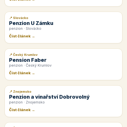
📍 Slovácko
📰 PR článek
Penzion U Zámku
penzion · Slovácko
Číst článek →
📍 Český Krumlov
📰 PR článek
Pension Faber
penzion · Český Krumlov
Číst článek →
📍 Znojemsko
📰 PR článek
Penzion a vinařství Dobrovolný
penzion · Znojemsko
Číst článek →