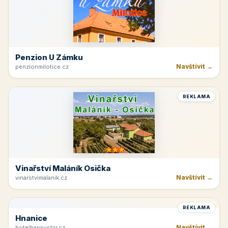
Penzion U Zámku
Navštívit →
penzionmilotice.cz
REKLAMA
Vinařství Maláník Osička
Navštívit →
vinarstvimalanik.cz
REKLAMA
Hnanice
Navštívit →
hotelhappystar.cz