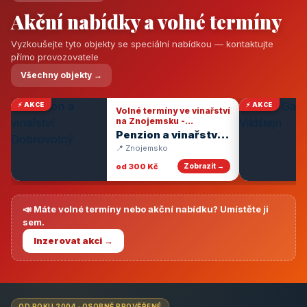
Akční nabídky a volné termíny
Vyzkoušejte tyto objekty se speciální nabídkou — kontaktujte
přímo provozovatele
Všechny objekty →
⚡ AKCE
⚡ AKCE
Volné termíny ve vinařství
na Znojemsku -
degustace vín
Penzion a vinařství
Dobrovolný
📍 Znojemsko
od 300 Kč
Zobrazit →
📣 Máte volné termíny nebo akční nabídku? Umístěte ji
sem.
Inzerovat akci →
OD ROKU 2004 · OSOBNĚ PROVĚŘENÉ