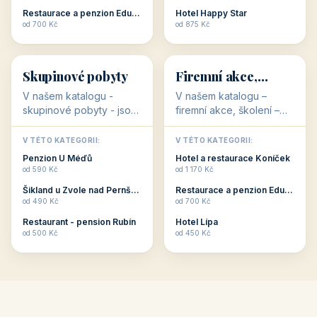
zaměřením nabízí
připraveny. Většinou mají
od 590 Kč
od 590 Kč
romantické pobyty.
přímo kolárny a...
Penzion Dřevák
Penzion Pepicentrum
Romantické ...
od 525 Kč
od 250 Kč
Restaurace a penzion Eduard
Hotel Happy Star
👥
💼
od 700 Kč
od 875 Kč
👥
💼
32 objektů
31 objektů
Skupinové pobyty
Firemní akce,
školení
V našem katalogu -
V našem katalogu –
skupinové pobyty - jsou
firemní akce, školení –
pro Vás připraveny
jsou pro Vás připraveny
objekty, které nabízí
objekty, které mají
V TÉTO KATEGORII:
V TÉTO KATEGORII:
ubytování skupin v
zkušenosti pořádat i
Penzion U Méďů
Hotel a restaurace Koníček
penzionech, hotelích a
menší firemní akce a
od 590 Kč
od 1 170 Kč
apartmánech v ČR.
firemní školení, ale také
Šikland u Zvole nad Pernštejnem
Restaurace a penzion Eduard
Budete překva...
ob...
od 490 Kč
od 700 Kč
Restaurant - pension Rubín
Hotel Lípa
od 500 Kč
od 450 Kč