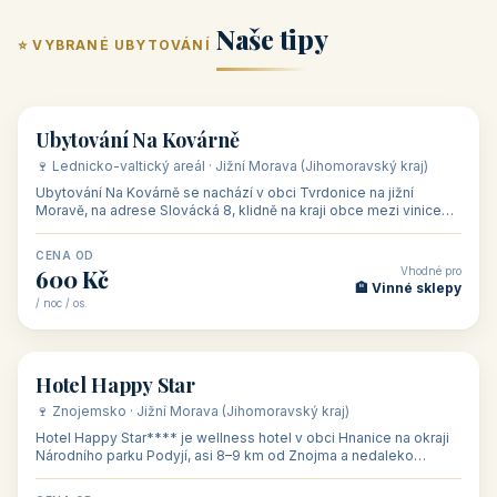
Naše tipy
⭐ VYBRANÉ UBYTOVÁNÍ
👥 17
🏡 penzion
Ubytování Na Kovárně
🍷 Lednicko-valtický areál · Jižní Morava (Jihomoravský kraj)
Ubytování Na Kovárně se nachází v obci Tvrdonice na jižní
Moravě, na adrese Slovácká 8, klidně na kraji obce mezi vinicemi,
asi 8 km od dáln
CENA OD
Vhodné pro
600 Kč
🏨 Vinné sklepy
/ noc / os.
👥 54
🏨 hotel
Hotel Happy Star
🍷 Znojemsko · Jižní Morava (Jihomoravský kraj)