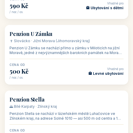
Rodinný penzion U Méďů s restaurací se nachází v osadě Hůrka u
Horní Plané, přímo na břehu jezera Lipno, v turistické oblasti
Šumava. Pokoje
CENA OD
Vhodné pro
590 Kč
🏨 Ubytování s dětmi
/ noc / os.
👥 28
🏡 penzion
Penzion U Zámku
🍷 Slovácko · Jižní Morava (Jihomoravský kraj)
Penzion U Zámku se nachází přímo u zámku v Miloticích na jižní
Moravě, jedné z nejvýznamnějších barokních památek na Moravě,
v budově bývalé
CENA OD
Vhodné pro
500 Kč
🏨 Levné ubytování
/ noc / os.
👥 44
🏡 penzion
Penzion Stella
🌄 Bílé Karpaty · Zlínský kraj
Penzion Stella se nachází v lázeňském městě Luhačovice ve