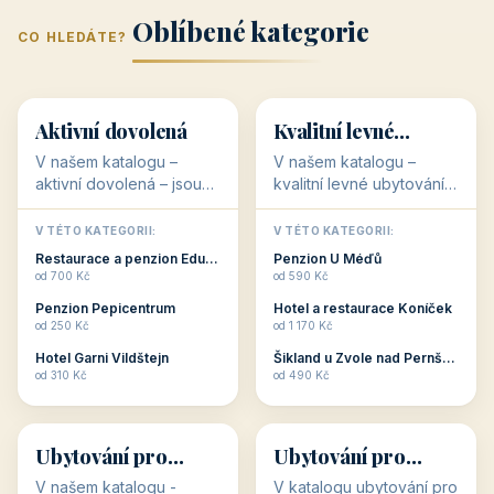
Oblíbené kategorie
CO HLEDÁTE?
🥾
💰
🥾
💰
36 objektů
34 objektů
Aktivní dovolená
Kvalitní levné
ubytování
V našem katalogu –
V našem katalogu –
aktivní dovolená – jsou
kvalitní levné ubytování –
pro Vás připraveny
jsou pro Vás připraveny
objekty, které s aktivní
objekty, které nabízí
V TÉTO KATEGORII:
V TÉTO KATEGORII:
dovolenou přímo
cenově dostupné
Restaurace a penzion Eduard
Penzion U Méďů
souvisejí. Aktivní
ubytování v ČR. Budete
od 700 Kč
od 590 Kč
dovolená nebo aktivní
překvapeni, že i v nižší
Penzion Pepicentrum
Hotel a restaurace Koníček
odpočinek jso...
c...
od 250 Kč
od 1 170 Kč
Hotel Garni Vildštejn
Šikland u Zvole nad Pernštejnem
👨‍👩‍👧‍👦
🧓
od 310 Kč
od 490 Kč