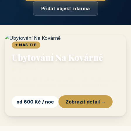
Ceník a možnosti inzerce →
Přidat objekt zdarma
⭐ NÁŠ TIP
Ubytování Na Kovárně
🏡 penzion · Lednicko-valtický areál
Ubytování Na Kovárně se nachází v obci Tvrdonice na
jižní Moravě, na adrese Slovácká 8, klidně na kraji
obce mezi vinicemi, asi 8 km od dálnice D2 (sjezd
Břeclav–Hodonín). Nabízí 4
od 600 Kč / noc
Zobrazit detail →