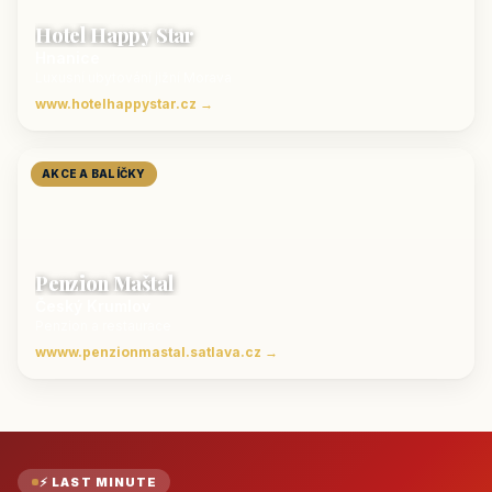
Hotel Happy Star
Hnanice
Luxusní ubytování jižní Morava
www.hotelhappystar.cz →
AKCE A BALÍČKY
Penzion Maštal
Český Krumlov
Penzion a restaurace
wwww.penzionmastal.satlava.cz →
⚡ LAST MINUTE