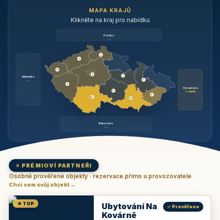
MAPA KRAJŮ
Klikněte na kraj pro nabídku
Polsko
brzy
3
3
3
3
1
Německo
1
brzy
3
Slovensko
2
6 objektů
6
9
11
Rakousko
brzy
⭐ PRÉMIOVÍ PARTNEŘI
Osobně prověřené objekty · rezervace přímo u provozovatele
Chci sem svůj objekt →
★ TOP
Ubytování Na
✓ Prověřeno
Kovárně