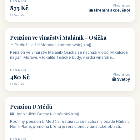
Hotel Happy Star**** je wellness hotel v obci Hnanice na okraji
Národního parku Podyjí, asi 8–9 km od Znojma a nedaleko
rakouských hranic, v
CENA OD
Vhodné pro
875 Kč
💼 Firemní akce, škol
/ noc / os.
👥 15
🏡 penzion
Penzion ve vinařství Maláník - Osička
🍷 Podluží · Jižní Morava (Jihomoravský kraj)
Penzion ve vinařství Maláník-Osička se nachází v obci Mikulčice
na jižní Moravě, v lokalitě Těšické búdy, v srdci vinařské
podoblasti Slovác
CENA OD
Vhodné pro
480 Kč
🏨 Svatby
/ noc / os.
👥 26
🏡 penzion
Penzion U Méďů
🏰 Lipno · Jižní Čechy (Jihočeský kraj)