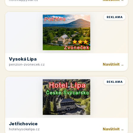
REKLAMA
Vysoká Lípa
Navštívit →
penzion-zvonecek.cz
REKLAMA
Jetřichovice
Navštívit →
hotelvysokalipa.cz