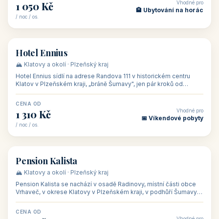
Zlínském kraji, na adrese Solné 1010 — asi 500 m od centra a 1
km od lázeňské kolo
CENA OD
Vhodné pro
1 050 Kč
🏨 Ubytování na horác
/ noc / os.
👥 50
🏨 hotel
Hotel Ennius
🏔️ Klatovy a okolí · Plzeňský kraj
Hotel Ennius sídlí na adrese Randova 111 v historickém centru
Klatov v Plzeňském kraji, „bráně Šumavy", jen pár kroků od
hlavního náměs
CENA OD
Vhodné pro
1 310 Kč
📅 Víkendové pobyty
/ noc / os.
👥 40
🏡 penzion
Pension Kalista
🏔️ Klatovy a okolí · Plzeňský kraj
Pension Kalista se nachází v osadě Radinovy, místní části obce