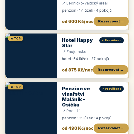
📍 Lednicko-valtický areál
penzion · 17 lůžek · 4 pokojů
od 600 Kč/noc
Rezervovat →
★ TOP
Hotel Happy
✓ Prověřeno
Star
📍 Znojemsko
hotel · 54 lůžek · 27 pokojů
od 875 Kč/noc
Rezervovat →
★ TOP
Penzion ve
✓ Prověřeno
vinařství
Maláník -
Osička
📍 Podluží
penzion · 15 lůžek · 4 pokojů
od 480 Kč/noc
Rezervovat →