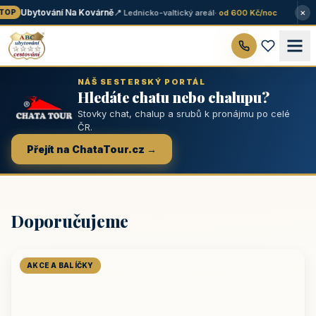
×
Ubytování Na Kovárně
📍 Lednicko-valtický areál
· od 600 Kč/noc
OP
NÁŠ SESTERSKÝ PORTÁL
Hledáte chatu nebo chalupu?
Stovky chat, chalup a srubů k pronájmu po celé
ČR.
Přejít na ChataTour.cz →
Doporučujeme
AKCE A BALÍČKY