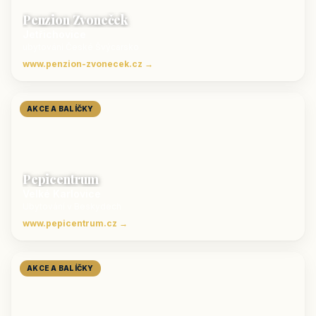
Penzion Zvoneček
Jetřichovice
ubytování České Švýcarsko
www.penzion-zvonecek.cz →
AKCE A BALÍČKY
Pepicentrum
Velké Karlovice
Ubytování v Beskydech
www.pepicentrum.cz →
AKCE A BALÍČKY