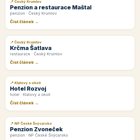
📍 Český Krumlov
📰 PR článek
Penzion a restaurace Maštal
penzion · Český Krumlov
Číst článek →
📍 Český Krumlov
📰 PR článek
Krčma Šatlava
restaurace · Český Krumlov
Číst článek →
📍 Klatovy a okolí
📰 PR článek
Hotel Rozvoj
hotel · Klatovy a okolí
Číst článek →
📍 NP České Švýcarsko
📰 PR článek
Penzion Zvoneček
penzion · NP České Švýcarsko