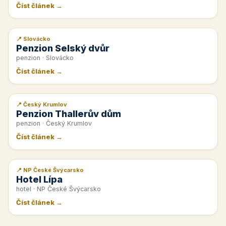
Číst článek →
📍 Slovácko
📰 PR článek
Penzion Selský dvůr
penzion · Slovácko
Číst článek →
📍 Český Krumlov
📰 PR článek
Penzion Thallerův dům
penzion · Český Krumlov
Číst článek →
📍 NP České Švýcarsko
📰 PR článek
Hotel Lípa
hotel · NP České Švýcarsko
Číst článek →