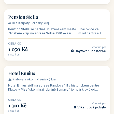
👥 44
🏡 penzion
Penzion Stella
🌄 Bílé Karpaty · Zlínský kraj
Penzion Stella se nachází v lázeňském městě Luhačovice ve
Zlínském kraji, na adrese Solné 1010 — asi 500 m od centra a 1
km od lázeňské kolo
CENA OD
Vhodné pro
1 050 Kč
🏨 Ubytování na horác
/ noc / os.
👥 50
🏨 hotel
Hotel Ennius
🏔️ Klatovy a okolí · Plzeňský kraj
Hotel Ennius sídlí na adrese Randova 111 v historickém centru
Klatov v Plzeňském kraji, „bráně Šumavy", jen pár kroků od
hlavního náměs
CENA OD
Vhodné pro
1 310 Kč
📅 Víkendové pobyty
/ noc / os.