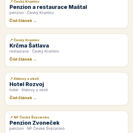
📍 Český Krumlov
📰 PR článek
Penzion a restaurace Maštal
penzion · Český Krumlov
Číst článek →
📍 Český Krumlov
📰 PR článek
Krčma Šatlava
restaurace · Český Krumlov
Číst článek →
📍 Klatovy a okolí
📰 PR článek
Hotel Rozvoj
hotel · Klatovy a okolí
Číst článek →
📍 NP České Švýcarsko
📰 PR článek
Penzion Zvoneček
penzion · NP České Švýcarsko