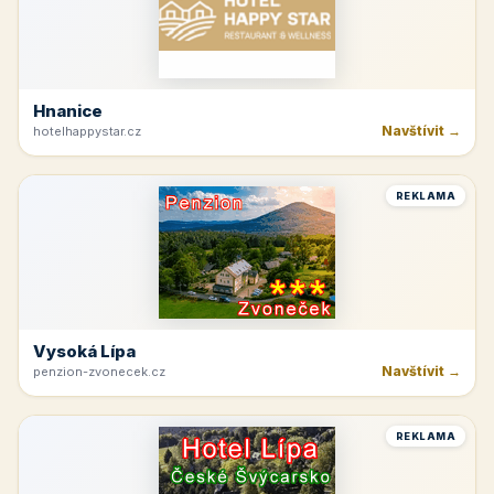
Hnanice
Navštívit →
hotelhappystar.cz
REKLAMA
Vysoká Lípa
Navštívit →
penzion-zvonecek.cz
REKLAMA