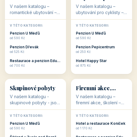
ubytování
cyklisty
V našem katalogu –
V našem katalogu –
romantické ubytování –
ubytování pro cyklisty –
jsou pro Vás připraveny
jsou pro Vás připraveny
objekty, které svojí
objekty, které jsou na
V TÉTO KATEGORII:
V TÉTO KATEGORII:
stavbou, polohou anebo
milovníky cykloturistiky
Penzion U Méďů
Penzion U Méďů
zaměřením nabízí
připraveny. Většinou mají
od 590 Kč
od 590 Kč
romantické pobyty.
přímo kolárny a...
Penzion Dřevák
Penzion Pepicentrum
Romantické ...
od 525 Kč
od 250 Kč
Restaurace a penzion Eduard
Hotel Happy Star
👥
💼
od 700 Kč
od 875 Kč
👥
💼
32 objektů
31 objektů
Skupinové pobyty
Firemní akce,
školení
V našem katalogu -
V našem katalogu –
skupinové pobyty - jsou
firemní akce, školení –
pro Vás připraveny
jsou pro Vás připraveny
objekty, které nabízí
objekty, které mají
V TÉTO KATEGORII:
V TÉTO KATEGORII:
ubytování skupin v
zkušenosti pořádat i
Penzion U Méďů
Hotel a restaurace Koníček
penzionech, hotelích a
menší firemní akce a
od 590 Kč
od 1 170 Kč
apartmánech v ČR.
firemní školení, ale také