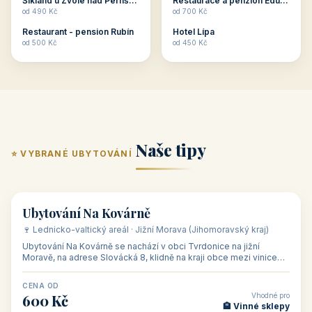
Šikland u Zvole nad Pernštejnem
Restaurace a penzion Eduard
Budete překva...
ob...
od 490 Kč
od 700 Kč
Restaurant - pension Rubín
Hotel Lípa
od 500 Kč
od 450 Kč
Naše tipy
⭐ VYBRANÉ UBYTOVÁNÍ
👥 17
🏡 penzion
Ubytování Na Kovárně
🍷 Lednicko-valtický areál · Jižní Morava (Jihomoravský kraj)
Ubytování Na Kovárně se nachází v obci Tvrdonice na jižní
Moravě, na adrese Slovácká 8, klidně na kraji obce mezi vinicemi,
asi 8 km od dáln
CENA OD
Vhodné pro
600 Kč
🏨 Vinné sklepy