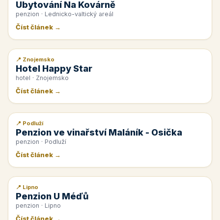
Ubytování Na Kovárně
penzion · Lednicko-valtický areál
Číst článek →
📍 Znojemsko
📰 PR článek
Hotel Happy Star
hotel · Znojemsko
Číst článek →
📍 Podluží
📰 PR článek
Penzion ve vinařství Maláník - Osička
penzion · Podluží
Číst článek →
📍 Lipno
📰 PR článek
Penzion U Méďů
penzion · Lipno
Číst článek →