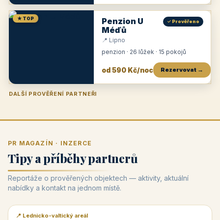
★ TOP
Penzion U
✓ Prověřeno
Méďů
📍 Lipno
penzion · 26 lůžek · 15 pokojů
od 590 Kč/noc
Rezervovat →
DALŠÍ PROVĚŘENÍ PARTNEŘI
Penzion U Zámku
Pension Faber
Penzion a vinařství Dobrovolný
Penzion a restaurace Maštal
Krčma Šatlava
Hotel Rozvoj
Penzion Zvoneček
Penzion Selský dvůr
Penzion Thallerův dům
Hotel Lípa
★
od 500 Kč
★
od 845 Kč
★
od 300 Kč
★
od 360 Kč
★
🍽️
★
od 400 Kč
★
od 550 Kč
★
od 530 Kč
★
od 1 190 Kč
★
od 450 Kč
PR MAGAZÍN · INZERCE
Tipy a příběhy partnerů
Reportáže o prověřených objektech — aktivity, aktuální
nabídky a kontakt na jednom místě.
📍 Lednicko-valtický areál
📰 PR článek