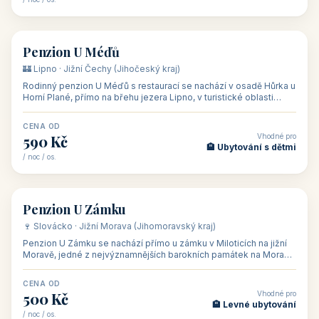
👥 26
🏡 penzion
Penzion U Méďů
🏰 Lipno · Jižní Čechy (Jihočeský kraj)
Rodinný penzion U Méďů s restaurací se nachází v osadě Hůrka u
Horní Plané, přímo na břehu jezera Lipno, v turistické oblasti
Šumava. Pokoje
CENA OD
Vhodné pro
590 Kč
🏨 Ubytování s dětmi
/ noc / os.
👥 28
🏡 penzion
Penzion U Zámku
🍷 Slovácko · Jižní Morava (Jihomoravský kraj)
Penzion U Zámku se nachází přímo u zámku v Miloticích na jižní
Moravě, jedné z nejvýznamnějších barokních památek na Moravě,
v budově bývalé
CENA OD
Vhodné pro
500 Kč
🏨 Levné ubytování
/ noc / os.