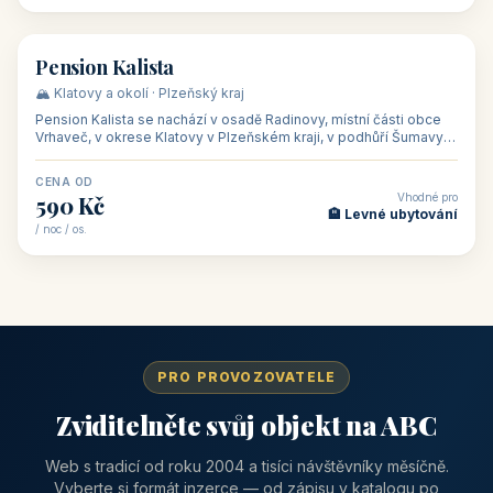
👥 40
🏡 penzion
Pension Kalista
🏔️ Klatovy a okolí · Plzeňský kraj
Pension Kalista se nachází v osadě Radinovy, místní části obce
Vrhaveč, v okrese Klatovy v Plzeňském kraji, v podhůří Šumavy
— do města Klat
CENA OD
Vhodné pro
590 Kč
🏨 Levné ubytování
/ noc / os.
PRO PROVOZOVATELE
Zviditelněte svůj objekt na ABC
Web s tradicí od roku 2004 a tisíci návštěvníky měsíčně.
Vyberte si formát inzerce — od zápisu v katalogu po