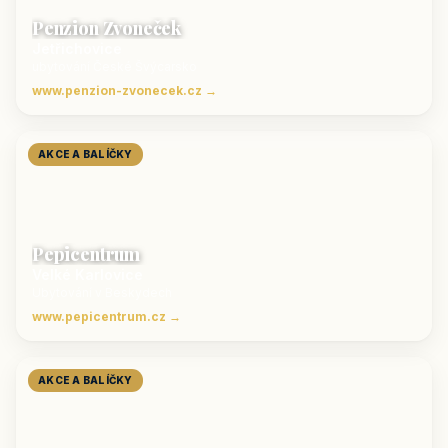
Penzion Zvoneček
Jetřichovice
ubytování České Švýcarsko
www.penzion-zvonecek.cz →
AKCE A BALÍČKY
Pepicentrum
Velké Karlovice
Ubytování v Beskydech
www.pepicentrum.cz →
AKCE A BALÍČKY