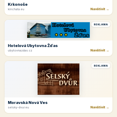
Krkonoše
Navštívit →
kinchata.eu
REKLAMA
Hotelová Ubytovna Žďas
Navštívit →
ubytovnazdas.cz
REKLAMA
Moravská Nová Ves
Navštívit →
selsky-dvur.eu