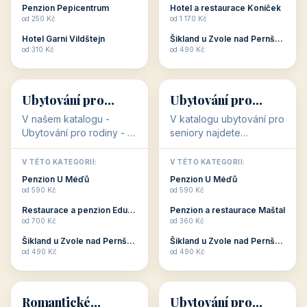
Penzion Pepicentrum
Hotel a restaurace Koníček
odpočinek jso...
c...
od 250 Kč
od 1 170 Kč
Hotel Garni Vildštejn
Šikland u Zvole nad Pernštejnem
👨‍👩‍👧‍👦
🧓
od 310 Kč
od 490 Kč
👨‍👩‍👧‍👦
🧓
34 objektů
33 objektů
Ubytování pro
Ubytování pro
rodiny
seniory
V našem katalogu -
V katalogu ubytování pro
Ubytování pro rodiny -
seniory najdete
jsou pro Vás připraveny
penziony a hotely, které
objekty, které svojí
jsou přizpůsobeny pro
V TÉTO KATEGORII:
V TÉTO KATEGORII:
polohou či vybaveností,
ubytování klientů vyššího
Penzion U Méďů
Penzion U Méďů
nabízí klidné ubytování
věku. Některé z nich
od 590 Kč
od 590 Kč
pro rodiny. Penziony,...
nabízí speciální balíč...
Restaurace a penzion Eduard
Penzion a restaurace Maštal
od 700 Kč
od 360 Kč
Šikland u Zvole nad Pernštejnem
Šikland u Zvole nad Pernštejnem
💕
🚴
od 490 Kč
od 490 Kč
💕
🚴
32 objektů
32 objektů
Romantické
Ubytování pro