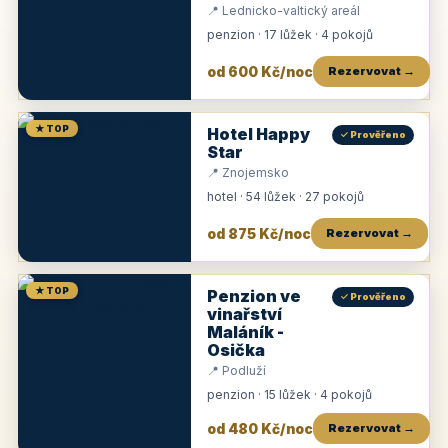
📍 Lednicko-valtický areál
penzion · 17 lůžek · 4 pokojů
od 600 Kč/noc
Rezervovat →
★ TOP
Hotel Happy
✓ Prověřeno
Star
📍 Znojemsko
hotel · 54 lůžek · 27 pokojů
od 875 Kč/noc
Rezervovat →
★ TOP
Penzion ve
✓ Prověřeno
vinařství
Maláník -
Osička
📍 Podluží
penzion · 15 lůžek · 4 pokojů
od 480 Kč/noc
Rezervovat →