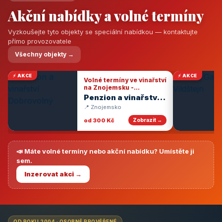
Akční nabídky a volné termíny
Vyzkoušejte tyto objekty se speciální nabídkou — kontaktujte
přímo provozovatele
Všechny objekty →
⚡ AKCE
⚡ AKCE
Volné termíny ve vinařství
na Znojemsku -
degustace vín
Penzion a vinařství
Dobrovolný
📍 Znojemsko
od 300 Kč
Zobrazit →
📣 Máte volné termíny nebo akční nabídku? Umístěte ji
sem.
Inzerovat akci →
OD ROKU 2004 · OSOBNĚ PROVĚŘENÉ