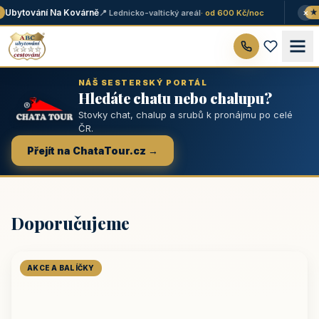
×
Ubytování Na Kovárně
📍 Lednicko-valtický areál
· od 600 Kč/noc
★ T
NÁŠ SESTERSKÝ PORTÁL
Hledáte chatu nebo chalupu?
Stovky chat, chalup a srubů k pronájmu po celé
ČR.
Přejít na ChataTour.cz →
Doporučujeme
AKCE A BALÍČKY