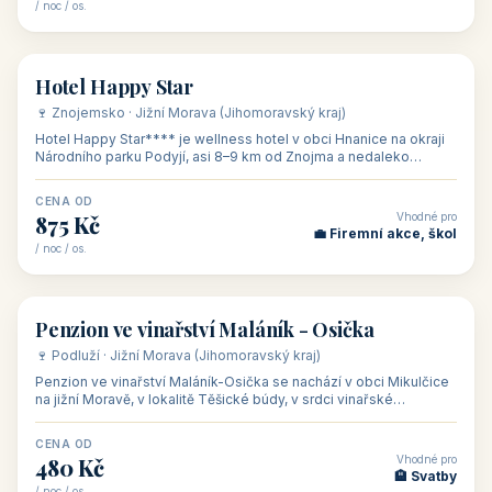
/ noc / os.
👥 54
🏨 hotel
Hotel Happy Star
🍷 Znojemsko · Jižní Morava (Jihomoravský kraj)
Hotel Happy Star**** je wellness hotel v obci Hnanice na okraji
Národního parku Podyjí, asi 8–9 km od Znojma a nedaleko
rakouských hranic, v
CENA OD
Vhodné pro
875 Kč
💼 Firemní akce, škol
/ noc / os.
👥 15
🏡 penzion
Penzion ve vinařství Maláník - Osička
🍷 Podluží · Jižní Morava (Jihomoravský kraj)
Penzion ve vinařství Maláník-Osička se nachází v obci Mikulčice
na jižní Moravě, v lokalitě Těšické búdy, v srdci vinařské
podoblasti Slovác
CENA OD
Vhodné pro
480 Kč
🏨 Svatby
/ noc / os.