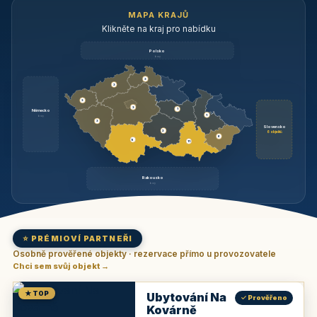
MAPA KRAJŮ
Klikněte na kraj pro nabídku
Polsko
brzy
3
3
3
3
1
Německo
1
brzy
3
Slovensko
2
6 objektů
6
9
11
Rakousko
brzy
⭐ PRÉMIOVÍ PARTNEŘI
Osobně prověřené objekty · rezervace přímo u provozovatele
Chci sem svůj objekt →
★ TOP
Ubytování Na
✓ Prověřeno
Kovárně