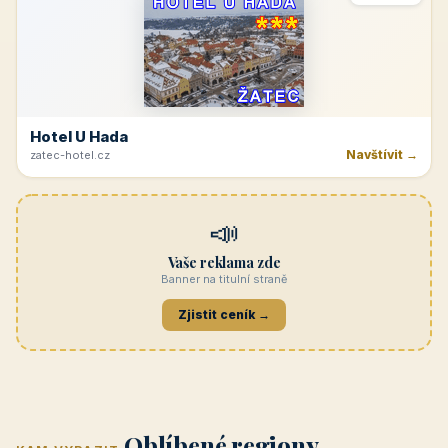
Hotel U Hada
Navštívit →
zatec-hotel.cz
📣
Vaše reklama zde
Banner na titulní straně
Zjistit ceník →
Jižní Morava
Jižní Čechy
(Jihomoravský
(Jihočeský
Střední Čechy
Oblíbené regiony