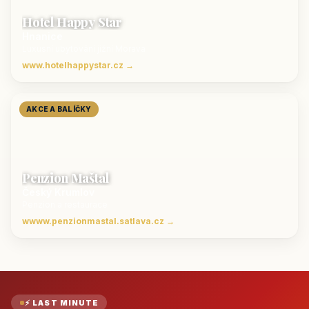
Hotel Happy Star
Hnanice
Luxusní ubytování jižní Morava
www.hotelhappystar.cz →
AKCE A BALÍČKY
Penzion Maštal
Český Krumlov
Penzion a restaurace
wwww.penzionmastal.satlava.cz →
⚡ LAST MINUTE