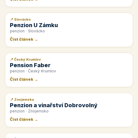
📍 Slovácko
📰 PR článek
Penzion U Zámku
penzion · Slovácko
Číst článek →
📍 Český Krumlov
📰 PR článek
Pension Faber
penzion · Český Krumlov
Číst článek →
📍 Znojemsko
📰 PR článek
Penzion a vinařství Dobrovolný
penzion · Znojemsko
Číst článek →