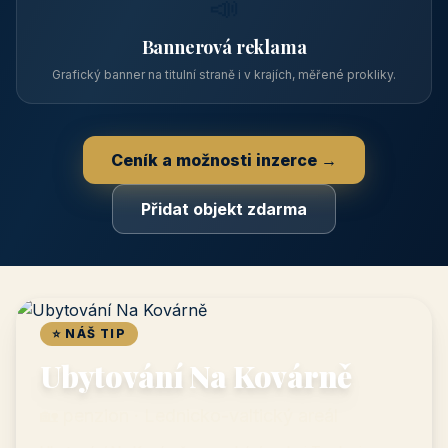
📣
Bannerová reklama
Grafický banner na titulní straně i v krajích, měřené prokliky.
Ceník a možnosti inzerce →
Přidat objekt zdarma
⭐ NÁŠ TIP
Ubytování Na Kovárně
🏡 penzion · Lednicko-valtický areál