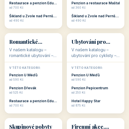
objekty, které s aktivní
objekty, které nabízí
V TÉTO KATEGORII:
V TÉTO KATEGORII:
dovolenou přímo
cenově dostupné
Restaurace a penzion Eduard
Penzion U Méďů
souvisejí. Aktivní
ubytování v ČR. Budete
od 700 Kč
od 590 Kč
dovolená nebo aktivní
překvapeni, že i v nižší
Penzion Pepicentrum
Hotel a restaurace Koníček
odpočinek jso...
c...
od 250 Kč
od 1 170 Kč
Hotel Garni Vildštejn
Šikland u Zvole nad Pernštejnem
👨‍👩‍👧‍👦
🧓
od 310 Kč
od 490 Kč
👨‍👩‍👧‍👦
🧓
34 objektů
33 objektů
Ubytování pro
Ubytování pro
rodiny
seniory
V našem katalogu -
V katalogu ubytování pro
Ubytování pro rodiny -
seniory najdete
jsou pro Vás připraveny
penziony a hotely, které
objekty, které svojí
jsou přizpůsobeny pro
V TÉTO KATEGORII:
V TÉTO KATEGORII:
polohou či vybaveností,
ubytování klientů vyššího
Penzion U Méďů
Penzion U Méďů
nabízí klidné ubytování
věku. Některé z nich
od 590 Kč
od 590 Kč
pro rodiny. Penziony,...
nabízí speciální balíč...
Restaurace a penzion Eduard
Penzion a restaurace Maštal
od 700 Kč
od 360 Kč
Šikland u Zvole nad Pernštejnem
Šikland u Zvole nad Pernštejnem
💕
🚴
od 490 Kč
od 490 Kč