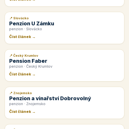
📍 Slovácko
📰 PR článek
Penzion U Zámku
penzion · Slovácko
Číst článek →
📍 Český Krumlov
📰 PR článek
Pension Faber
penzion · Český Krumlov
Číst článek →
📍 Znojemsko
📰 PR článek
Penzion a vinařství Dobrovolný
penzion · Znojemsko
Číst článek →