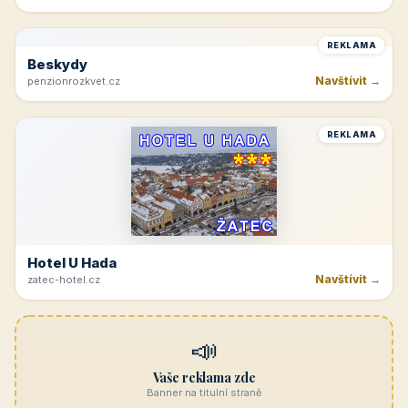
Navštívit →
cicinatvrdonice.cz
REKLAMA
Penzion Jasmín
Navštívit →
penzion-jasmin.cz
REKLAMA
Beskydy