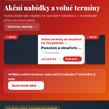
Akční nabídky a volné termíny
Vyzkoušejte tyto objekty se speciální nabídkou — kontaktujte
přímo provozovatele
Všechny objekty →
⚡ AKCE
⚡ AKCE
Volné termíny ve vinařství
na Znojemsku -
degustace vín
Penzion a vinařství
Dobrovolný
📍 Znojemsko
od 300 Kč
Zobrazit →
📣 Máte volné termíny nebo akční nabídku? Umístěte ji
sem.
Inzerovat akci →
OD ROKU 2004 · OSOBNĚ PROVĚŘENÉ