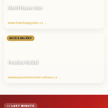
Hotel Happy Star
Hnanice
Luxusní ubytování jižní Morava
www.hotelhappystar.cz →
AKCE A BALÍČKY
Penzion Maštal
Český Krumlov
Penzion a restaurace
wwww.penzionmastal.satlava.cz →
⚡ LAST MINUTE