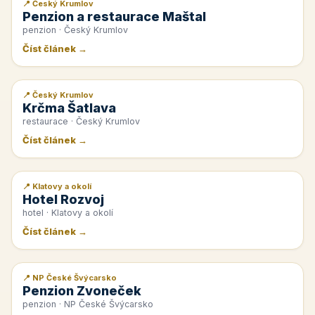
📍 Český Krumlov
📰 PR článek
Penzion a restaurace Maštal
penzion · Český Krumlov
Číst článek →
📍 Český Krumlov
📰 PR článek
Krčma Šatlava
restaurace · Český Krumlov
Číst článek →
📍 Klatovy a okolí
📰 PR článek
Hotel Rozvoj
hotel · Klatovy a okolí
Číst článek →
📍 NP České Švýcarsko
📰 PR článek
Penzion Zvoneček
penzion · NP České Švýcarsko