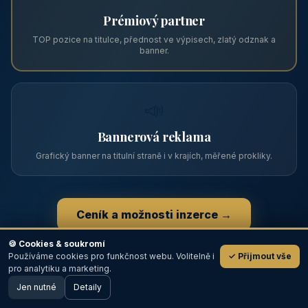
Zviditelněte svůj objekt na ABC
Web s tradicí od roku 2004 a tisíci návštěvníky měsíčně.
Vyberte si formát inzerce — od zápisu v katalogu po
prémiovou pozici na titulní straně s vlastní webovou
prezentací.
📋
Zápis v katalogu
Profil objektu, fotogalerie, kontakt, vlastní webová prezentace
a poptávky zdarma.
NEJPRODÁVANĚJŠÍ
⭐
🍪 Cookies & soukromí
Používáme cookies pro funkčnost webu. Volitelně i
✓ Přijmout vše
💬
Prémiový partner
pro analytiku a marketing.
Jen nutné
TOP pozice na titulce, přednost ve výpisech, zlatý odznak a
Detaily
🖥️ Desktop verze
Design
banner.