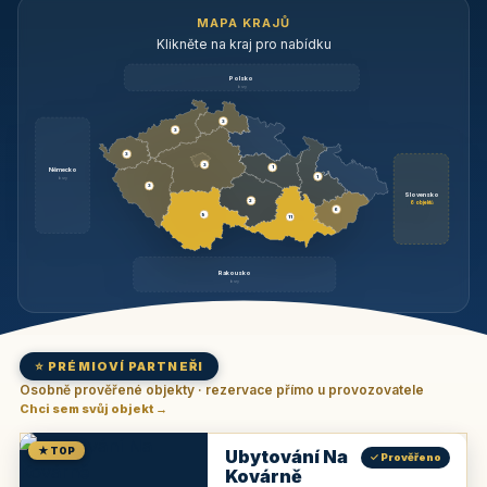
MAPA KRAJŮ
Klikněte na kraj pro nabídku
Polsko
brzy
3
3
3
3
1
Německo
1
brzy
3
Slovensko
2
6 objektů
6
9
11
Rakousko
brzy
⭐ PRÉMIOVÍ PARTNEŘI
Osobně prověřené objekty · rezervace přímo u provozovatele
Chci sem svůj objekt →
★ TOP
Ubytování Na
✓ Prověřeno
Kovárně