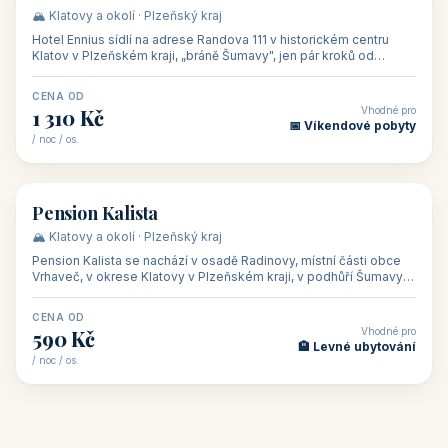
CENA OD
Vhodné pro
500 Kč
🏨 Levné ubytování
/ noc / os.
👥 44
🏡 penzion
Penzion Stella
🌄 Bílé Karpaty · Zlínský kraj
Penzion Stella se nachází v lázeňském městě Luhačovice ve
Zlínském kraji, na adrese Solné 1010 — asi 500 m od centra a 1
km od lázeňské kolo
CENA OD
Vhodné pro
1 050 Kč
🏨 Ubytování na horác
/ noc / os.
👥 50
🏨 hotel
Hotel Ennius
🏔️ Klatovy a okolí · Plzeňský kraj
Hotel Ennius sídlí na adrese Randova 111 v historickém centru
Klatov v Plzeňském kraji, „bráně Šumavy", jen pár kroků od
hlavního náměs