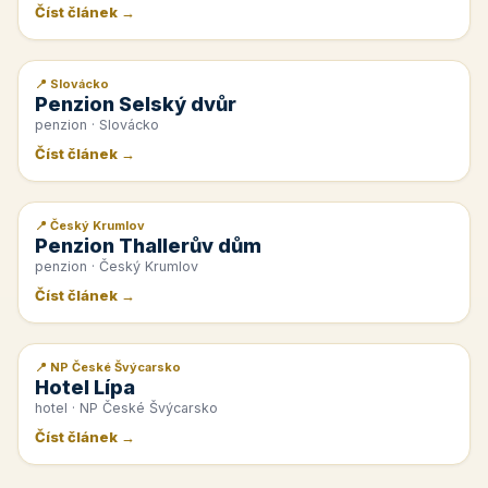
Číst článek →
📍 Slovácko
📰 PR článek
Penzion Selský dvůr
penzion · Slovácko
Číst článek →
📍 Český Krumlov
📰 PR článek
Penzion Thallerův dům
penzion · Český Krumlov
Číst článek →
📍 NP České Švýcarsko
📰 PR článek
Hotel Lípa
hotel · NP České Švýcarsko
Číst článek →