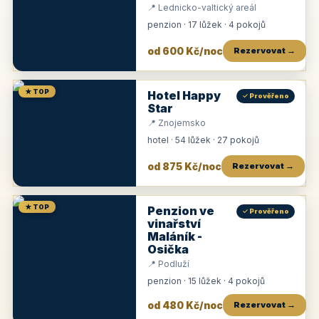
📍 Lednicko-valtický areál
penzion · 17 lůžek · 4 pokojů
od 600 Kč/noc
Rezervovat →
★ TOP
Hotel Happy
✓ Prověřeno
Star
📍 Znojemsko
hotel · 54 lůžek · 27 pokojů
od 875 Kč/noc
Rezervovat →
★ TOP
Penzion ve
✓ Prověřeno
vinařství
Maláník -
Osička
📍 Podluží
penzion · 15 lůžek · 4 pokojů
od 480 Kč/noc
Rezervovat →