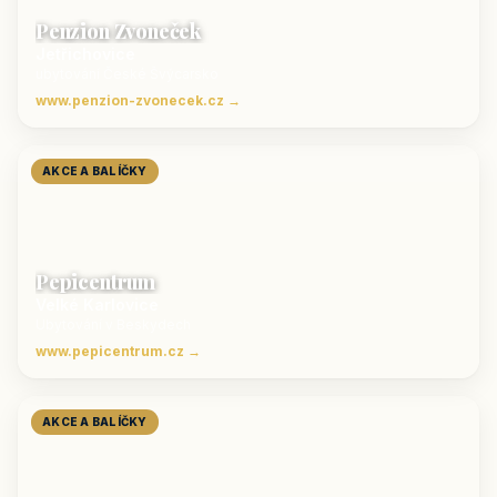
Penzion Zvoneček
Jetřichovice
ubytování České Švýcarsko
www.penzion-zvonecek.cz →
AKCE A BALÍČKY
Pepicentrum
Velké Karlovice
Ubytování v Beskydech
www.pepicentrum.cz →
AKCE A BALÍČKY