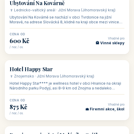
ubytování skupin v
zkušenosti pořádat i
Penzion U Méďů
Hotel a restaurace Koníček
penzionech, hotelích a
menší firemní akce a
od 590 Kč
od 1 170 Kč
apartmánech v ČR.
firemní školení, ale také
Šikland u Zvole nad Pernštejnem
Restaurace a penzion Eduard
Budete překva...
ob...
od 490 Kč
od 700 Kč
Restaurant - pension Rubín
Hotel Lípa
od 500 Kč
od 450 Kč
Naše tipy
⭐ VYBRANÉ UBYTOVÁNÍ
👥 17
🏡 penzion
Ubytování Na Kovárně
🍷 Lednicko-valtický areál · Jižní Morava (Jihomoravský kraj)
Ubytování Na Kovárně se nachází v obci Tvrdonice na jižní
Moravě, na adrese Slovácká 8, klidně na kraji obce mezi vinicemi,