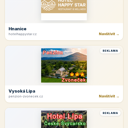
Hnanice
Navštívit →
hotelhappystar.cz
REKLAMA
Vysoká Lípa
Navštívit →
penzion-zvonecek.cz
REKLAMA