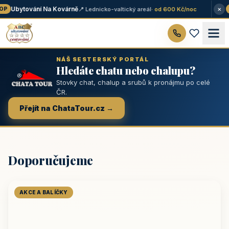
×
Ubytování Na Kovárně
📍 Lednicko-valtický areál
· od 600 Kč/noc
P
★
NÁŠ SESTERSKÝ PORTÁL
Hledáte chatu nebo chalupu?
Stovky chat, chalup a srubů k pronájmu po celé
ČR.
Přejít na ChataTour.cz →
Doporučujeme
AKCE A BALÍČKY