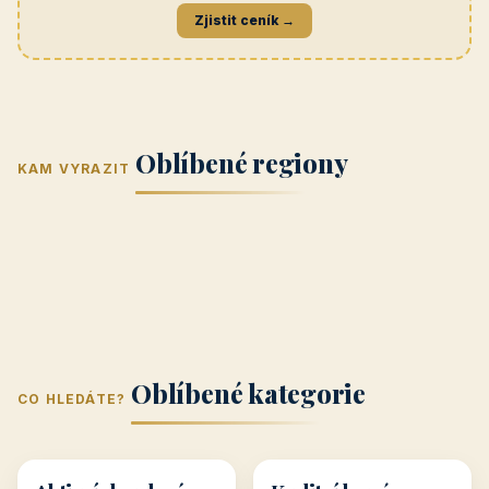
Navštívit →
penzionrozkvet.cz
REKLAMA
Hotel U Hada
Navštívit →
zatec-hotel.cz
📣
Vaše reklama zde
Banner na titulní straně
Zjistit ceník →