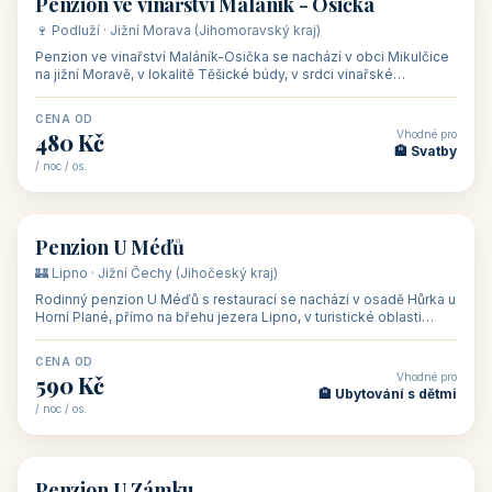
asi 8 km od dáln
CENA OD
Vhodné pro
600 Kč
🏨 Vinné sklepy
/ noc / os.
👥 54
🏨 hotel
Hotel Happy Star
🍷 Znojemsko · Jižní Morava (Jihomoravský kraj)
Hotel Happy Star**** je wellness hotel v obci Hnanice na okraji
Národního parku Podyjí, asi 8–9 km od Znojma a nedaleko
rakouských hranic, v
CENA OD
Vhodné pro
875 Kč
💼 Firemní akce, škol
/ noc / os.
👥 15
🏡 penzion
Penzion ve vinařství Maláník - Osička
🍷 Podluží · Jižní Morava (Jihomoravský kraj)
Penzion ve vinařství Maláník-Osička se nachází v obci Mikulčice
na jižní Moravě, v lokalitě Těšické búdy, v srdci vinařské
podoblasti Slovác