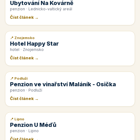
Ubytování Na Kovárně
penzion · Lednicko-valtický areál
Číst článek →
📍 Znojemsko
📰 PR článek
Hotel Happy Star
hotel · Znojemsko
Číst článek →
📍 Podluží
📰 PR článek
Penzion ve vinařství Maláník - Osička
penzion · Podluží
Číst článek →
📍 Lipno
📰 PR článek
Penzion U Méďů
penzion · Lipno
Číst článek →