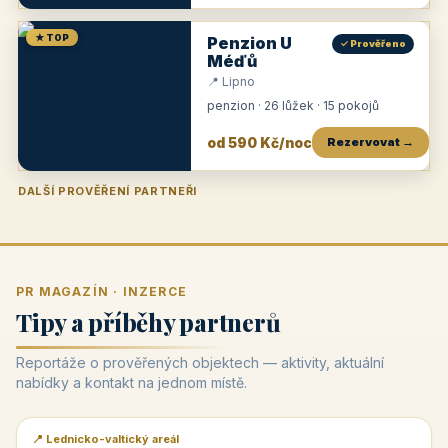
★ TOP
Penzion U
✓ Prověřeno
Méďů
📍 Lipno
penzion · 26 lůžek · 15 pokojů
od 590 Kč/noc
Rezervovat →
DALŠÍ PROVĚŘENÍ PARTNEŘI
Penzion U Zámku
Pension Faber
Penzion a vinařství Dobrovolný
Penzion a restaurace Maštal
Krčma Šatlava
Hotel Rozvoj
Penzion Zvoneček
Penzion Selský dvůr
Penzion Thallerův dům
Hotel Lípa
★
od 500 Kč
★
od 845 Kč
★
od 300 Kč
★
od 360 Kč
★
🍽️
★
od 400 Kč
★
od 550 Kč
★
od 530 Kč
★
od 1 190 Kč
★
od 450 Kč
PR MAGAZÍN · INZERCE
Tipy a příběhy partnerů
Reportáže o prověřených objektech — aktivity, aktuální
nabídky a kontakt na jednom místě.
📍 Lednicko-valtický areál
📰 PR článek