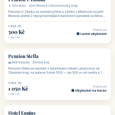
CENA OD
Vhodné pro
480 Kč
🏨 Svatby
/ noc / os.
👥 26
🏡 penzion
Penzion U Méďů
🏰 Lipno · Jižní Čechy (Jihočeský kraj)
Rodinný penzion U Méďů s restaurací se nachází v osadě Hůrka u
Horní Plané, přímo na břehu jezera Lipno, v turistické oblasti
Šumava. Pokoje
CENA OD
Vhodné pro
590 Kč
🏨 Ubytování s dětmi
/ noc / os.
👥 28
🏡 penzion
Penzion U Zámku
🍷 Slovácko · Jižní Morava (Jihomoravský kraj)
Penzion U Zámku se nachází přímo u zámku v Miloticích na jižní
Moravě, jedné z nejvýznamnějších barokních památek na Moravě,
v budově bývalé