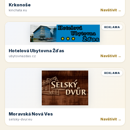
Krkonoše
Navštívit →
kinchata.eu
REKLAMA
Hotelová Ubytovna Žďas
Navštívit →
ubytovnazdas.cz
REKLAMA
Moravská Nová Ves
Navštívit →
selsky-dvur.eu