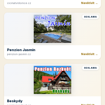
Navštívit →
cicinatvrdonice.cz
REKLAMA
Penzion Jasmín
Navštívit →
penzion-jasmin.cz
REKLAMA
Beskydy