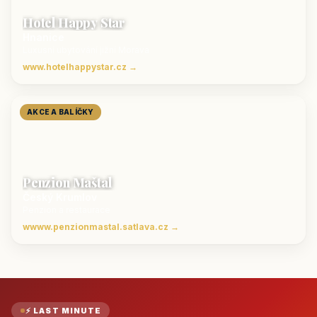
Hotel Happy Star
Hnanice
Luxusní ubytování jižní Morava
www.hotelhappystar.cz →
AKCE A BALÍČKY
Penzion Maštal
Český Krumlov
Penzion a restaurace
wwww.penzionmastal.satlava.cz →
⚡ LAST MINUTE