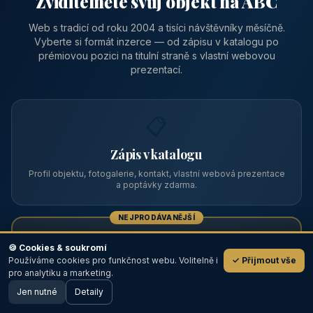
Zviditelněte svůj objekt na ABC
Web s tradicí od roku 2004 a tisíci návštěvníky měsíčně.
Vyberte si formát inzerce — od zápisu v katalogu po
prémiovou pozici na titulní straně s vlastní webovou
prezentací.
📋
Zápis v katalogu
Profil objektu, fotogalerie, kontakt, vlastní webová prezentace
a poptávky zdarma.
NEJPRODÁVANĚJŠÍ
⭐
🍪 Cookies & soukromí
Používáme cookies pro funkčnost webu. Volitelně i
✓ Přijmout vše
💬
Prémiový partner
pro analytiku a marketing.
Jen nutné
TOP pozice na titulce, přednost ve výpisech, zlatý odznak a
Detaily
🖥️ Desktop verze
Design
banner.