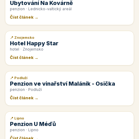
Ubytování Na Kovárně
penzion · Lednicko-valtický areál
Číst článek →
📍 Znojemsko
📰 PR článek
Hotel Happy Star
hotel · Znojemsko
Číst článek →
📍 Podluží
📰 PR článek
Penzion ve vinařství Maláník - Osička
penzion · Podluží
Číst článek →
📍 Lipno
📰 PR článek
Penzion U Méďů
penzion · Lipno
Číst článek →