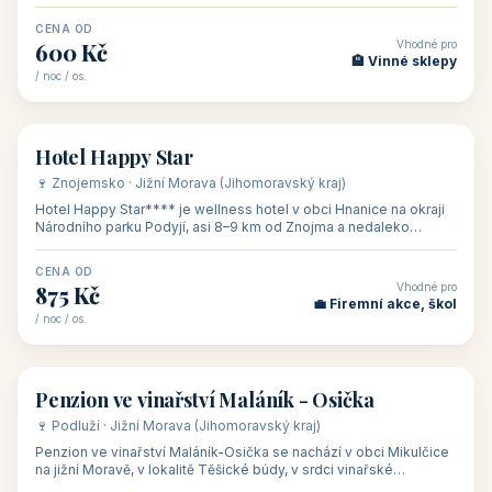
asi 8 km od dáln
CENA OD
Vhodné pro
600 Kč
🏨 Vinné sklepy
/ noc / os.
👥 54
🏨 hotel
Hotel Happy Star
🍷 Znojemsko · Jižní Morava (Jihomoravský kraj)
Hotel Happy Star**** je wellness hotel v obci Hnanice na okraji
Národního parku Podyjí, asi 8–9 km od Znojma a nedaleko
rakouských hranic, v
CENA OD
Vhodné pro
875 Kč
💼 Firemní akce, škol
/ noc / os.
👥 15
🏡 penzion
Penzion ve vinařství Maláník - Osička
🍷 Podluží · Jižní Morava (Jihomoravský kraj)
Penzion ve vinařství Maláník-Osička se nachází v obci Mikulčice
na jižní Moravě, v lokalitě Těšické búdy, v srdci vinařské
podoblasti Slovác