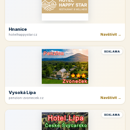
Hnanice
Navštívit →
hotelhappystar.cz
REKLAMA
Vysoká Lípa
Navštívit →
penzion-zvonecek.cz
REKLAMA