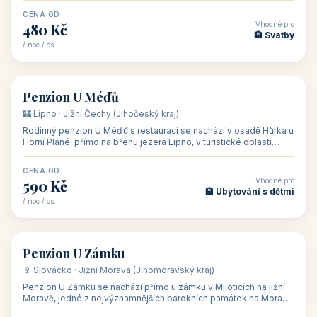
CENA OD
Vhodné pro
480 Kč
🏨 Svatby
/ noc / os.
👥 26
🏡 penzion
Penzion U Méďů
🏰 Lipno · Jižní Čechy (Jihočeský kraj)
Rodinný penzion U Méďů s restaurací se nachází v osadě Hůrka u
Horní Plané, přímo na břehu jezera Lipno, v turistické oblasti
Šumava. Pokoje
CENA OD
Vhodné pro
590 Kč
🏨 Ubytování s dětmi
/ noc / os.
👥 28
🏡 penzion
Penzion U Zámku
🍷 Slovácko · Jižní Morava (Jihomoravský kraj)
Penzion U Zámku se nachází přímo u zámku v Miloticích na jižní
Moravě, jedné z nejvýznamnějších barokních památek na Moravě,
v budově bývalé