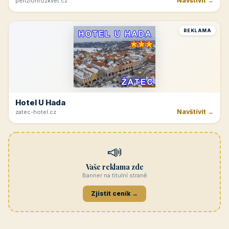
Navštívit →
penzionrozkvet.cz
REKLAMA
Hotel U Hada
Navštívit →
zatec-hotel.cz
📣
Vaše reklama zde
Banner na titulní straně
Zjistit ceník →