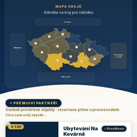
MAPA KRAJŮ
Klikněte na kraj pro nabídku
Polsko
brzy
3
3
3
3
1
Německo
1
brzy
3
Slovensko
2
6 objektů
6
9
11
Rakousko
brzy
⭐ PRÉMIOVÍ PARTNEŘI
Osobně prověřené objekty · rezervace přímo u provozovatele
Chci sem svůj objekt →
★ TOP
Ubytování Na
✓ Prověřeno
Kovárně