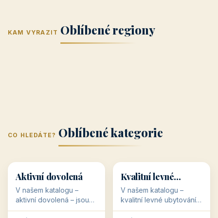
Jižní Morava
Jižní Čechy
(Jihomoravský
(Jihočeský
Střední Čechy
Oblíbené regiony
kraj)
Karlovarský
kraj)
KAM VYRAZIT
Zlínský kraj
Žilinský
(Středočeský
11 objektů
kraj
9 objektů
Liberecký kraj
6 objektů
Plzeňský kraj
4 objekty
kraj)
3 objekty
3 objekty
3 objekty
3 objekty
Oblíbené kategorie
CO HLEDÁTE?
🥾
💰
🥾
💰
36 objektů
34 objektů
Aktivní dovolená
Kvalitní levné
ubytování
V našem katalogu –
V našem katalogu –
aktivní dovolená – jsou
kvalitní levné ubytování –
pro Vás připraveny
jsou pro Vás připraveny