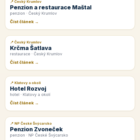
📍 Český Krumlov
📰 PR článek
Penzion a restaurace Maštal
penzion · Český Krumlov
Číst článek →
📍 Český Krumlov
📰 PR článek
Krčma Šatlava
restaurace · Český Krumlov
Číst článek →
📍 Klatovy a okolí
📰 PR článek
Hotel Rozvoj
hotel · Klatovy a okolí
Číst článek →
📍 NP České Švýcarsko
📰 PR článek
Penzion Zvoneček
penzion · NP České Švýcarsko