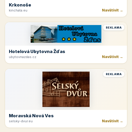
Krkonoše
Navštívit →
kinchata.eu
REKLAMA
Hotelová Ubytovna Žďas
Navštívit →
ubytovnazdas.cz
REKLAMA
Moravská Nová Ves
Navštívit →
selsky-dvur.eu