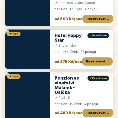
📍 Lednicko-valtický areál
penzion · 17 lůžek · 4 pokojů
od 600 Kč/noc
Rezervovat →
★ TOP
Hotel Happy
✓ Prověřeno
Star
📍 Znojemsko
hotel · 54 lůžek · 27 pokojů
od 875 Kč/noc
Rezervovat →
★ TOP
Penzion ve
✓ Prověřeno
vinařství
Maláník -
Osička
📍 Podluží
penzion · 15 lůžek · 4 pokojů
od 480 Kč/noc
Rezervovat →