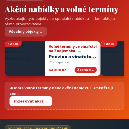
Akční nabídky a volné termíny
Vyzkoušejte tyto objekty se speciální nabídkou — kontaktujte
přímo provozovatele
Všechny objekty →
⚡ AKCE
⚡ AKCE
Volné termíny ve vinařství
na Znojemsku -
degustace vín
Penzion a vinařství
Dobrovolný
📍 Znojemsko
od 300 Kč
Zobrazit →
📣 Máte volné termíny nebo akční nabídku? Umístěte ji
sem.
Inzerovat akci →
OD ROKU 2004 · OSOBNĚ PROVĚŘENÉ