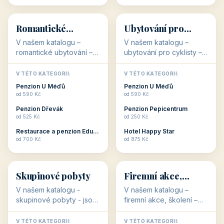
💕
🚴
32 objektů
32 objektů
Romantické
Ubytování pro
ubytování
cyklisty
V našem katalogu –
V našem katalogu –
romantické ubytování –
ubytování pro cyklisty –
jsou pro Vás připraveny
jsou pro Vás připraveny
objekty, které svojí
objekty, které jsou na
V TÉTO KATEGORII:
V TÉTO KATEGORII:
stavbou, polohou anebo
milovníky cykloturistiky
Penzion U Méďů
Penzion U Méďů
zaměřením nabízí
připraveny. Většinou mají
od 590 Kč
od 590 Kč
romantické pobyty.
přímo kolárny a...
Penzion Dřevák
Penzion Pepicentrum
Romantické ...
od 525 Kč
od 250 Kč
Restaurace a penzion Eduard
Hotel Happy Star
👥
💼
od 700 Kč
od 875 Kč
👥
💼
32 objektů
31 objektů
Skupinové pobyty
Firemní akce,
školení
V našem katalogu -
V našem katalogu –
skupinové pobyty - jsou
firemní akce, školení –
pro Vás připraveny
jsou pro Vás připraveny
objekty, které nabízí
objekty, které mají
V TÉTO KATEGORII:
V TÉTO KATEGORII: