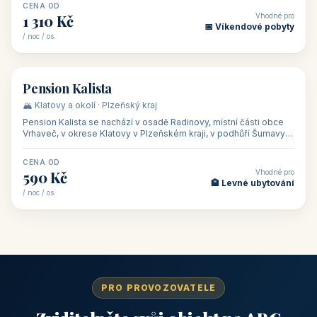
CENA OD
Vhodné pro
1 310 Kč
📅 Víkendové pobyty
/ noc / os.
👥 40
🏡 penzion
Pension Kalista
🏔️ Klatovy a okolí · Plzeňský kraj
Pension Kalista se nachází v osadě Radinovy, místní části obce
Vrhaveč, v okrese Klatovy v Plzeňském kraji, v podhůří Šumavy
— do města Klat
CENA OD
Vhodné pro
590 Kč
🏨 Levné ubytování
/ noc / os.
PRO PROVOZOVATELE