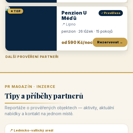
★ TOP
Penzion U
✓ Prověřeno
Méďů
📍 Lipno
penzion · 26 lůžek · 15 pokojů
od 590 Kč/noc
Rezervovat →
DALŠÍ PROVĚŘENÍ PARTNEŘI
Penzion U Zámku
Pension Faber
Penzion a vinařství Dobrovolný
Penzion a restaurace Maštal
Krčma Šatlava
Hotel Rozvoj
Penzion Zvoneček
Penzion Selský dvůr
Penzion Thallerův dům
Hotel Lípa
★
od 500 Kč
★
od 845 Kč
★
od 300 Kč
★
od 360 Kč
★
🍽️
★
od 400 Kč
★
od 550 Kč
★
od 530 Kč
★
od 1 190 Kč
★
od 450 Kč
PR MAGAZÍN · INZERCE
Tipy a příběhy partnerů
Reportáže o prověřených objektech — aktivity, aktuální
nabídky a kontakt na jednom místě.
📍 Lednicko-valtický areál
📰 PR článek