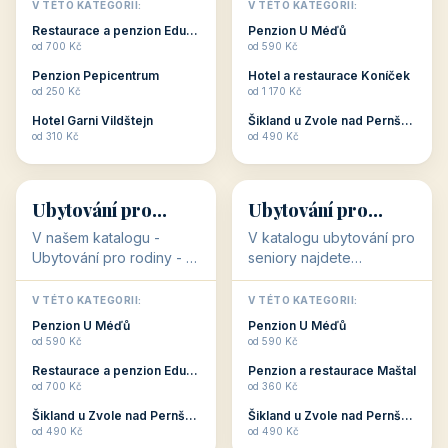
objekty, které s aktivní
objekty, které nabízí
V TÉTO KATEGORII:
V TÉTO KATEGORII:
dovolenou přímo
cenově dostupné
Restaurace a penzion Eduard
Penzion U Méďů
souvisejí. Aktivní
ubytování v ČR. Budete
od 700 Kč
od 590 Kč
dovolená nebo aktivní
překvapeni, že i v nižší
Penzion Pepicentrum
Hotel a restaurace Koníček
odpočinek jso...
c...
od 250 Kč
od 1 170 Kč
Hotel Garni Vildštejn
Šikland u Zvole nad Pernštejnem
👨‍👩‍👧‍👦
🧓
od 310 Kč
od 490 Kč
👨‍👩‍👧‍👦
🧓
34 objektů
33 objektů
Ubytování pro
Ubytování pro
rodiny
seniory
V našem katalogu -
V katalogu ubytování pro
Ubytování pro rodiny -
seniory najdete
jsou pro Vás připraveny
penziony a hotely, které
objekty, které svojí
jsou přizpůsobeny pro
V TÉTO KATEGORII:
V TÉTO KATEGORII:
polohou či vybaveností,
ubytování klientů vyššího
Penzion U Méďů
Penzion U Méďů
nabízí klidné ubytování
věku. Některé z nich
od 590 Kč
od 590 Kč
pro rodiny. Penziony,...
nabízí speciální balíč...
Restaurace a penzion Eduard
Penzion a restaurace Maštal
od 700 Kč
od 360 Kč
Šikland u Zvole nad Pernštejnem
Šikland u Zvole nad Pernštejnem
💕
🚴
od 490 Kč
od 490 Kč