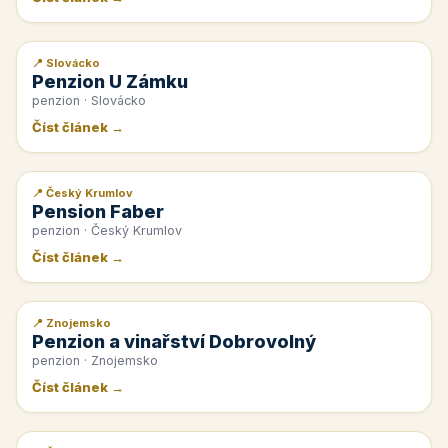
📍 Slovácko
📰 PR článek
Penzion U Zámku
penzion · Slovácko
Číst článek →
📍 Český Krumlov
📰 PR článek
Pension Faber
penzion · Český Krumlov
Číst článek →
📍 Znojemsko
📰 PR článek
Penzion a vinařství Dobrovolný
penzion · Znojemsko
Číst článek →