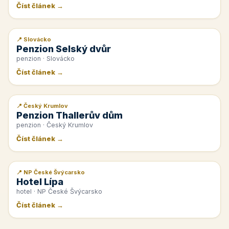
Číst článek →
📍 Slovácko
📰 PR článek
Penzion Selský dvůr
penzion · Slovácko
Číst článek →
📍 Český Krumlov
📰 PR článek
Penzion Thallerův dům
penzion · Český Krumlov
Číst článek →
📍 NP České Švýcarsko
📰 PR článek
Hotel Lípa
hotel · NP České Švýcarsko
Číst článek →