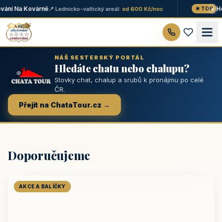
×
ání Na Kovárně
Hot
📍 Lednicko-valtický areál
· od 600 Kč/noc
★ TOP
NÁŠ SESTERSKÝ PORTÁL
Hledáte chatu nebo chalupu?
Stovky chat, chalup a srubů k pronájmu po celé
ČR.
Přejít na ChataTour.cz →
Doporučujeme
AKCE A BALÍČKY