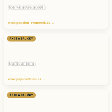
Penzion Zvoneček
Jetřichovice
ubytování České Švýcarsko
www.penzion-zvonecek.cz →
AKCE A BALÍČKY
Pepicentrum
Velké Karlovice
Ubytování v Beskydech
www.pepicentrum.cz →
AKCE A BALÍČKY