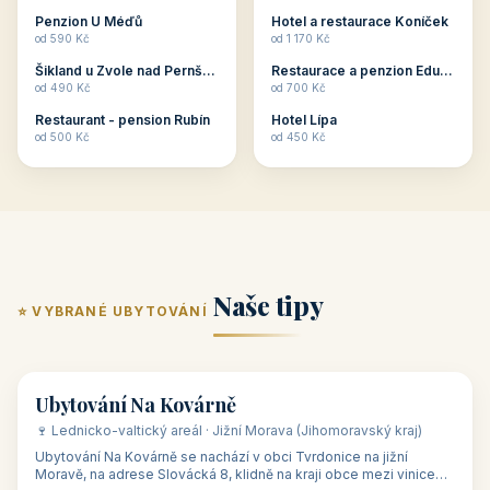
ubytování skupin v
zkušenosti pořádat i
Penzion U Méďů
Hotel a restaurace Koníček
penzionech, hotelích a
menší firemní akce a
od 590 Kč
od 1 170 Kč
apartmánech v ČR.
firemní školení, ale také
Šikland u Zvole nad Pernštejnem
Restaurace a penzion Eduard
Budete překva...
ob...
od 490 Kč
od 700 Kč
Restaurant - pension Rubín
Hotel Lípa
od 500 Kč
od 450 Kč
Naše tipy
⭐ VYBRANÉ UBYTOVÁNÍ
👥 17
🏡 penzion
Ubytování Na Kovárně
🍷 Lednicko-valtický areál · Jižní Morava (Jihomoravský kraj)
Ubytování Na Kovárně se nachází v obci Tvrdonice na jižní
Moravě, na adrese Slovácká 8, klidně na kraji obce mezi vinicemi,