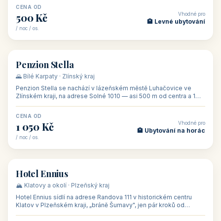
CENA OD
Vhodné pro
500 Kč
🏨 Levné ubytování
/ noc / os.
👥 44
🏡 penzion
Penzion Stella
🌄 Bílé Karpaty · Zlínský kraj
Penzion Stella se nachází v lázeňském městě Luhačovice ve
Zlínském kraji, na adrese Solné 1010 — asi 500 m od centra a 1
km od lázeňské kolo
CENA OD
Vhodné pro
1 050 Kč
🏨 Ubytování na horác
/ noc / os.
👥 50
🏨 hotel
Hotel Ennius
🏔️ Klatovy a okolí · Plzeňský kraj
Hotel Ennius sídlí na adrese Randova 111 v historickém centru
Klatov v Plzeňském kraji, „bráně Šumavy", jen pár kroků od
hlavního náměs