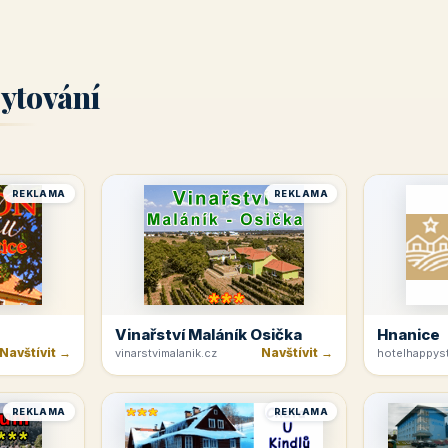
ytování
REKLAMA
REKLAMA
Vinařství Maláník Osička
Hnanice
Navštívit →
Navštívit →
vinarstvimalanik.cz
hotelhappyst
REKLAMA
REKLAMA