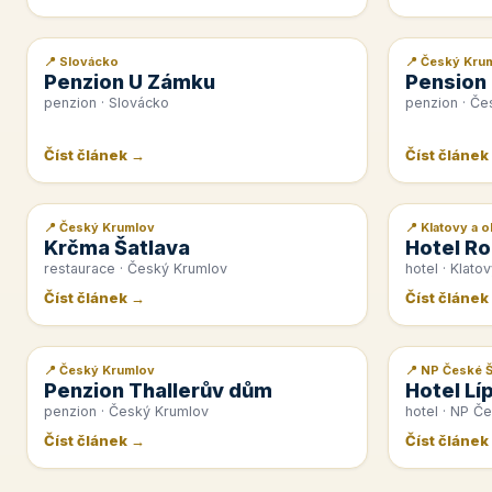
📍 Slovácko
📍 Český Kru
📰 PR článek
📰 PR článek
Penzion U Zámku
Pension
penzion · Slovácko
penzion · Če
Číst článek →
Číst článek
📍 Český Krumlov
📍 Klatovy a o
📰 PR článek
📰 PR článek
Krčma Šatlava
Hotel Ro
restaurace · Český Krumlov
hotel · Klatov
Číst článek →
Číst článek
📍 Český Krumlov
📍 NP České 
📰 PR článek
📰 PR článek
Penzion Thallerův dům
Hotel Lí
penzion · Český Krumlov
hotel · NP Č
Číst článek →
Číst článek