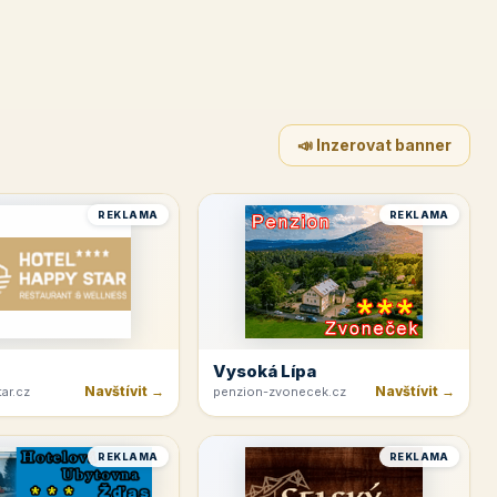
📣 Inzerovat banner
REKLAMA
REKLAMA
Vysoká Lípa
Navštívit →
Navštívit →
ar.cz
penzion-zvonecek.cz
REKLAMA
REKLAMA