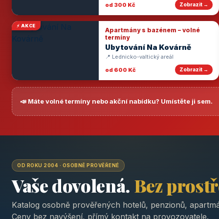
od 300 Kč
Zobrazit →
⚡ AKCE
Apartmány s bazénem – volné
termíny
Ubytování Na Kovárně
📍 Lednicko-valtický areál
od 600 Kč
Zobrazit →
📣 Máte volné termíny nebo akční nabídku? Umístěte ji sem.
OD ROKU 2004 · OSOBNĚ PROVĚŘENÉ
Vaše dovolená.
Bez prost
Katalog osobně prověřených hotelů, penzionů, apartmá
Ceny bez navýšení, přímý kontakt na provozovatele.