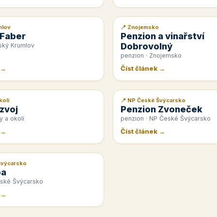
mlov
📍 Znojemsko
📰 PR článek
 Faber
Penzion a vinařství
Dobrovolný
ský Krumlov
penzion · Znojemsko
 →
Číst článek →
kolí
📍 NP České Švýcarsko
📰 PR článek
zvoj
Penzion Zvoneček
y a okolí
penzion · NP České Švýcarsko
 →
Číst článek →
Švýcarsko
pa
eské Švýcarsko
 →