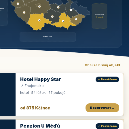
3
3
1
ecko
1
rzy
3
Slovensko
2
6 objektů
6
9
11
Rakousko
brzy
Chci sem svůj objekt →
Hotel Happy Star
✓ Prověřeno
📍 Znojemsko
hotel · 54 lůžek · 27 pokojů
od 875 Kč/noc
Rezervovat →
Penzion U Méďů
✓ Prověřeno