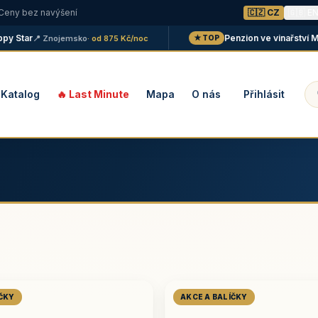
 Ceny bez navýšení
🇨🇿 CZ
🇬🇧 E
Star
Penzion ve vinařství Malán
📍 Znojemsko
· od 875 Kč/noc
★ TOP
Katalog
🔥 Last Minute
Mapa
O nás
Přihlásit
ÍČKY
AKCE A BALÍČKY