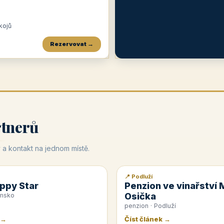
okojů
Rezervovat →
Penzion a restaurace Maštal
Krčma Šatlava
Hotel Rozvoj
★
od 360 Kč
★
🍽️
★
od 400 Kč
rtnerů
 a kontakt na jednom místě.
📍 Podluží
📰 PR článek
ppy Star
Penzion ve vinařství 
Osička
emsko
penzion · Podluží
 →
Číst článek →