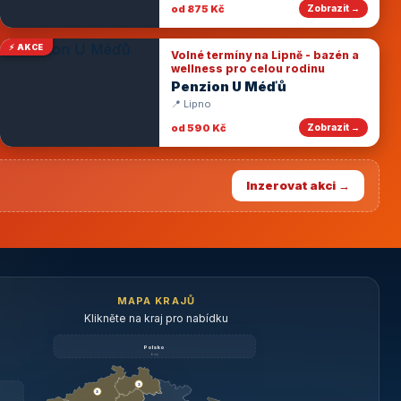
od 875 Kč
Zobrazit →
⚡ AKCE
Volné termíny na Lipně - bazén a
wellness pro celou rodinu
Penzion U Méďů
📍 Lipno
od 590 Kč
Zobrazit →
Inzerovat akci →
MAPA KRAJŮ
Klikněte na kraj pro nabídku
Polsko
brzy
3
3