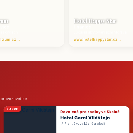
rum
Hotel Happy Star
ovice
Hnanice
Beskydech
Luxusní ubytování jižní Morava
ntrum.cz →
www.hotelhappystar.cz →
o provozovatele
⚡ AKCE
Dovolená pro rodiny ve Skalné
Hotel Garni Vildštejn
📍 Františkovy Lázně a okolí