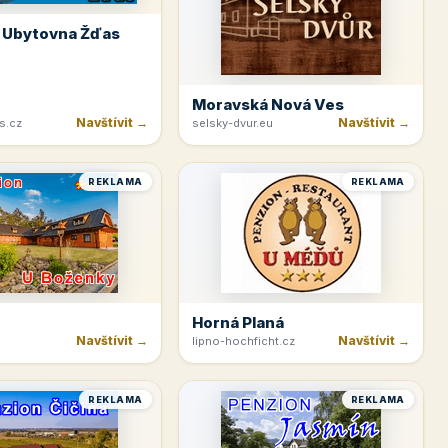
 Ubytovna Žďas
Moravská Nová Ves
Navštívit →
Navštívit →
s.cz
selsky-dvur.eu
REKLAMA
REKLAMA
Horná Planá
Navštívit →
Navštívit →
lipno-hochficht.cz
REKLAMA
REKLAMA