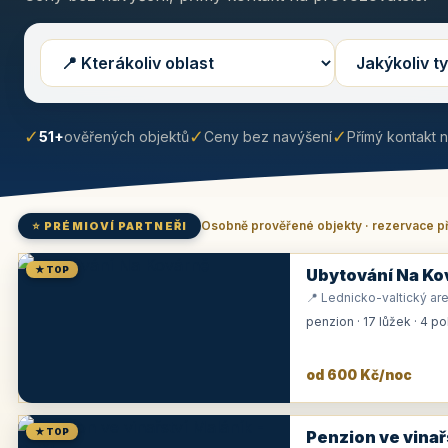
✓
✓
✓
51+
ověřených objektů
Ceny bez navýšení
Přímý kontakt 
Osobně prověřené objekty · rezervace p
⭐ PRÉMIOVÍ PARTNEŘI
★ TOP
Ubytování Na Ko
📍 Lednicko-valtický are
penzion · 17 lůžek · 4 p
od 600 Kč/noc
★ TOP
Penzion ve vinař