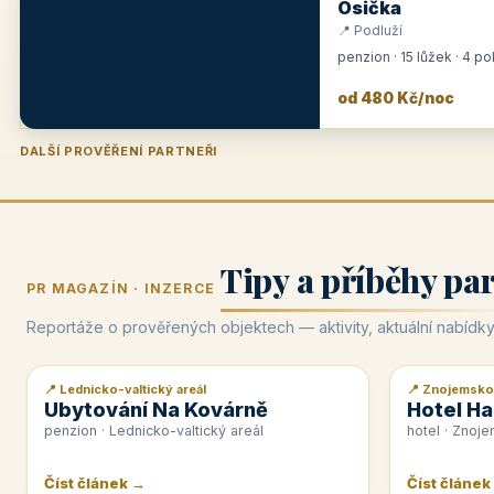
Osička
📍 Podluží
penzion · 15 lůžek · 4 p
od 480 Kč/noc
DALŠÍ PROVĚŘENÍ PARTNEŘI
Penzion U Zámku
Pension Faber
Penzion a vinařství Dobrovolný
Hotel Lípa
★
od 500 Kč
★
od 845 Kč
★
od 300 Kč
★
od 450 Kč
Tipy a příběhy pa
PR MAGAZÍN · INZERCE
Reportáže o prověřených objektech — aktivity, aktuální nabídky
📍 Lednicko-valtický areál
📍 Znojemsko
📰 PR článek
📰 PR článek
Ubytování Na Kovárně
Hotel Ha
penzion · Lednicko-valtický areál
hotel · Znoj
Číst článek →
Číst článek