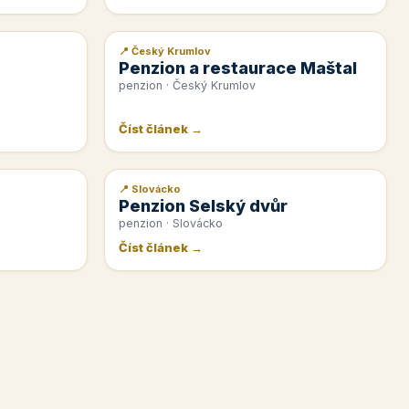
📍 Český Krumlov
📰 PR článek
Penzion a restaurace Maštal
penzion · Český Krumlov
Číst článek →
📍 Slovácko
📰 PR článek
Penzion Selský dvůr
penzion · Slovácko
Číst článek →