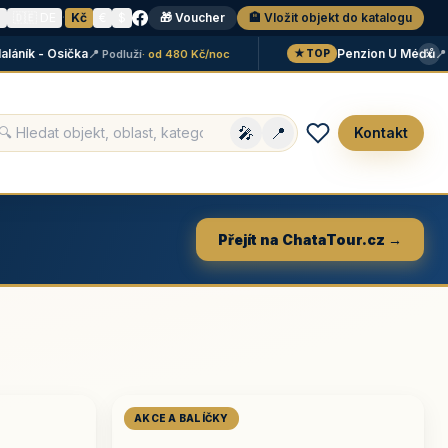
N
🇩🇪 DE
·
Kč
€
$
🎁 Voucher
🏨 Vložit objekt do katalogu
×
ík - Osička
Penzion U Méďů
📍 Podluží
· od 480 Kč/noc
📍 Lipn
★ TOP
🎤
📍
Kontakt
Přejít na ChataTour.cz →
AKCE A BALÍČKY