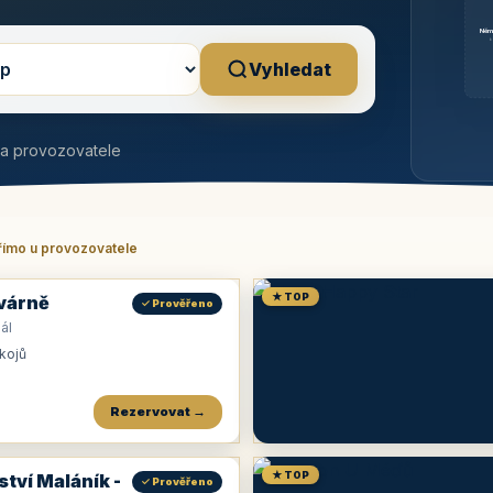
Něm
b
Vyhledat
na provozovatele
římo u provozovatele
★ TOP
várně
✓ Prověřeno
ál
okojů
Rezervovat →
★ TOP
ství Maláník -
✓ Prověřeno