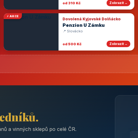
od 310 Kč
Zobrazit →
⚡ AKCE
Dovolená Kyjovské Dolňácko
Penzion U Zámku
📍 Slovácko
od 500 Kč
Zobrazit →
ředníků.
nů a vinných sklepů po celé ČR.