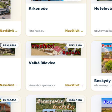
Krkonoše
Hotelová
Navštívit →
Navštívit →
kinchata.eu
ubytovnazda
REKLAMA
REKLAMA
Velké Bílovice
Beskydy
Navštívit →
Navštívit →
vinarstvi-spevak.cz
ubozenky.cz
REKLAMA
REKLAMA