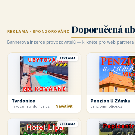
Doporučená ub
REKLAMA · SPONZOROVÁNO
Bannerová inzerce provozovatelů — klikněte pro web partnera
REKLAMA
Tvrdonice
Penzion U Zámku
Navštívit →
nakovarnetvrdonice.cz
penzionmilotice.cz
REKLAMA