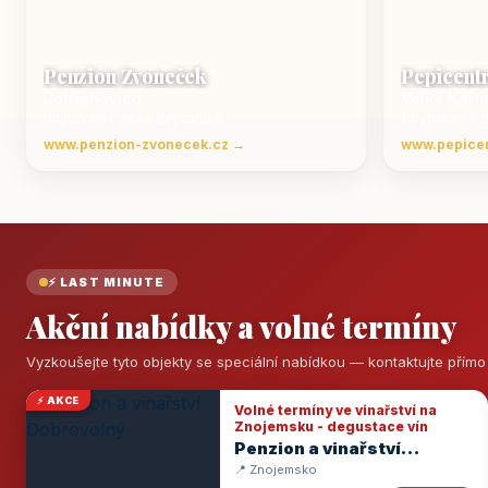
Penzion Zvoneček
Pepicent
Jetřichovice
Velké Karl
ubytování České Švýcarsko
Ubytování v 
www.penzion-zvonecek.cz →
www.pepice
⚡ LAST MINUTE
Akční nabídky a volné termíny
Vyzkoušejte tyto objekty se speciální nabídkou — kontaktujte přím
⚡ AKCE
Volné termíny ve vinařství na
Znojemsku - degustace vín
Penzion a vinařství
Dobrovolný
📍 Znojemsko