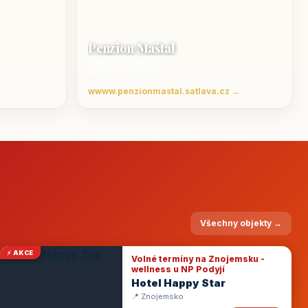
Penzion Maštal
Český Krumlov
Penzion a restaurace
wwww.penzionmastal.satlava.cz →
Všechny objekty →
⚡ AKCE
Volné termíny na Znojemsku -
wellness u NP Podyjí
Hotel Happy Star
📍 Znojemsko