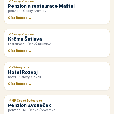
📍 Český Krumlov
📰 PR článek
Penzion a restaurace Maštal
penzion · Český Krumlov
Číst článek →
📍 Český Krumlov
📰 PR článek
Krčma Šatlava
restaurace · Český Krumlov
Číst článek →
📍 Klatovy a okolí
📰 PR článek
Hotel Rozvoj
hotel · Klatovy a okolí
Číst článek →
📍 NP České Švýcarsko
📰 PR článek
Penzion Zvoneček
penzion · NP České Švýcarsko