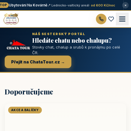
×
Ubytování Na Kovárně
📍 Lednicko-valtický areál
· od 600 Kč/noc
OP
NÁŠ SESTERSKÝ PORTÁL
Hledáte chatu nebo chalupu?
Stovky chat, chalup a srubů k pronájmu po celé
ČR.
Přejít na ChataTour.cz →
Doporučujeme
AKCE A BALÍČKY