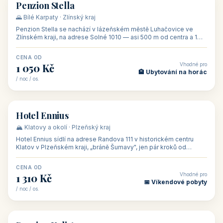
CENA OD
Vhodné pro
500 Kč
🏨 Levné ubytování
/ noc / os.
👥 44
🏡 penzion
Penzion Stella
🌄 Bílé Karpaty · Zlínský kraj
Penzion Stella se nachází v lázeňském městě Luhačovice ve
Zlínském kraji, na adrese Solné 1010 — asi 500 m od centra a 1
km od lázeňské kolo
CENA OD
Vhodné pro
1 050 Kč
🏨 Ubytování na horác
/ noc / os.
👥 50
🏨 hotel
Hotel Ennius
🏔️ Klatovy a okolí · Plzeňský kraj
Hotel Ennius sídlí na adrese Randova 111 v historickém centru
Klatov v Plzeňském kraji, „bráně Šumavy", jen pár kroků od
hlavního náměs