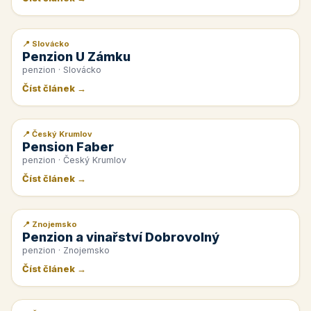
📍 Slovácko
📰 PR článek
Penzion U Zámku
penzion · Slovácko
Číst článek →
📍 Český Krumlov
📰 PR článek
Pension Faber
penzion · Český Krumlov
Číst článek →
📍 Znojemsko
📰 PR článek
Penzion a vinařství Dobrovolný
penzion · Znojemsko
Číst článek →