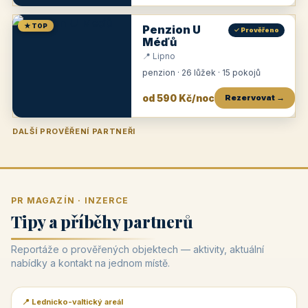
★ TOP
Penzion U
✓ Prověřeno
Méďů
📍 Lipno
penzion · 26 lůžek · 15 pokojů
od 590 Kč/noc
Rezervovat →
DALŠÍ PROVĚŘENÍ PARTNEŘI
Penzion U Zámku
Pension Faber
Penzion a vinařství Dobrovolný
Penzion a restaurace Maštal
Krčma Šatlava
Hotel Rozvoj
Penzion Zvoneček
Penzion Selský dvůr
Penzion Thallerův dům
Hotel Lípa
★
od 500 Kč
★
od 845 Kč
★
od 300 Kč
★
od 360 Kč
★
🍽️
★
od 400 Kč
★
od 550 Kč
★
od 530 Kč
★
od 1 190 Kč
★
od 450 Kč
PR MAGAZÍN · INZERCE
Tipy a příběhy partnerů
Reportáže o prověřených objektech — aktivity, aktuální
nabídky a kontakt na jednom místě.
📍 Lednicko-valtický areál
📰 PR článek