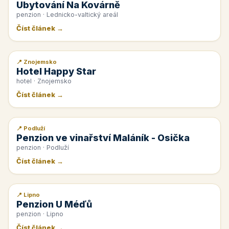
Ubytování Na Kovárně
penzion · Lednicko-valtický areál
Číst článek →
📍 Znojemsko
📰 PR článek
Hotel Happy Star
hotel · Znojemsko
Číst článek →
📍 Podluží
📰 PR článek
Penzion ve vinařství Maláník - Osička
penzion · Podluží
Číst článek →
📍 Lipno
📰 PR článek
Penzion U Méďů
penzion · Lipno
Číst článek →