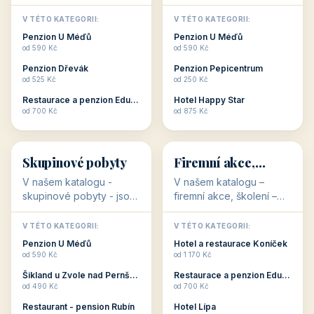
💕
🚴
32 objektů
32 objektů
Romantické
Ubytování pro
ubytování
cyklisty
V našem katalogu –
V našem katalogu –
romantické ubytování –
ubytování pro cyklisty –
jsou pro Vás připraveny
jsou pro Vás připraveny
objekty, které svojí
objekty, které jsou na
V TÉTO KATEGORII:
V TÉTO KATEGORII:
stavbou, polohou anebo
milovníky cykloturistiky
Penzion U Méďů
Penzion U Méďů
zaměřením nabízí
připraveny. Většinou mají
od 590 Kč
od 590 Kč
romantické pobyty.
přímo kolárny a...
Penzion Dřevák
Penzion Pepicentrum
Romantické ...
od 525 Kč
od 250 Kč
Restaurace a penzion Eduard
Hotel Happy Star
👥
💼
od 700 Kč
od 875 Kč
👥
💼
32 objektů
31 objektů
Skupinové pobyty
Firemní akce,
školení
V našem katalogu -
V našem katalogu –
skupinové pobyty - jsou
firemní akce, školení –
pro Vás připraveny
jsou pro Vás připraveny
objekty, které nabízí
objekty, které mají
V TÉTO KATEGORII:
V TÉTO KATEGORII: