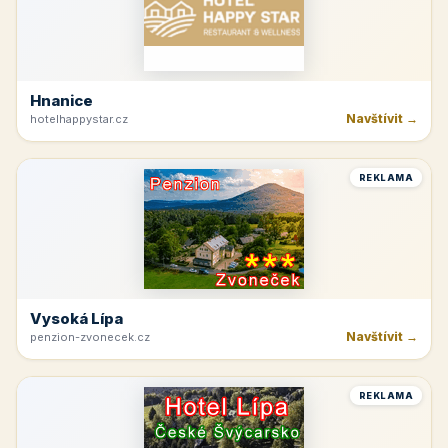
Hnanice
Navštívit →
hotelhappystar.cz
REKLAMA
Vysoká Lípa
Navštívit →
penzion-zvonecek.cz
REKLAMA