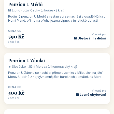
CENA OD
Vhodné pro
480 Kč
🏨 Svatby
/ noc / os.
👥 26
🏡 penzion
Penzion U Méďů
🏰 Lipno · Jižní Čechy (Jihočeský kraj)
Rodinný penzion U Méďů s restaurací se nachází v osadě Hůrka u
Horní Plané, přímo na břehu jezera Lipno, v turistické oblasti
Šumava. Pokoje
CENA OD
Vhodné pro
590 Kč
🏨 Ubytování s dětmi
/ noc / os.
👥 28
🏡 penzion
Penzion U Zámku
🍷 Slovácko · Jižní Morava (Jihomoravský kraj)
Penzion U Zámku se nachází přímo u zámku v Miloticích na jižní
Moravě, jedné z nejvýznamnějších barokních památek na Moravě,
v budově bývalé