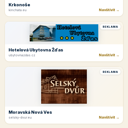
Krkonoše
Navštívit →
kinchata.eu
REKLAMA
Hotelová Ubytovna Žďas
Navštívit →
ubytovnazdas.cz
REKLAMA
Moravská Nová Ves
Navštívit →
selsky-dvur.eu