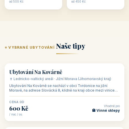
ubytování skupin v
zkušenosti pořádat i
Penzion U Méďů
Hotel a restaurace Koníček
penzionech, hotelích a
menší firemní akce a
od 590 Kč
od 1 170 Kč
apartmánech v ČR.
firemní školení, ale také
Šikland u Zvole nad Pernštejnem
Restaurace a penzion Eduard
Budete překva...
ob...
od 490 Kč
od 700 Kč
Restaurant - pension Rubín
Hotel Lípa
od 500 Kč
od 450 Kč
Naše tipy
⭐ VYBRANÉ UBYTOVÁNÍ
👥 17
🏡 penzion
Ubytování Na Kovárně
🍷 Lednicko-valtický areál · Jižní Morava (Jihomoravský kraj)
Ubytování Na Kovárně se nachází v obci Tvrdonice na jižní
Moravě, na adrese Slovácká 8, klidně na kraji obce mezi vinicemi,