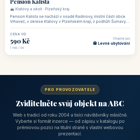
CENA OD
Vhodné pro
1 310 Kč
📅 Víkendové pobyty
/ noc / os.
👥 40
🏡 penzion
Pension Kalista
🏔️ Klatovy a okolí · Plzeňský kraj
Pension Kalista se nachází v osadě Radinovy, místní části obce
Vrhaveč, v okrese Klatovy v Plzeňském kraji, v podhůří Šumavy
— do města Klat
CENA OD
Vhodné pro
590 Kč
🏨 Levné ubytování
/ noc / os.
PRO PROVOZOVATELE