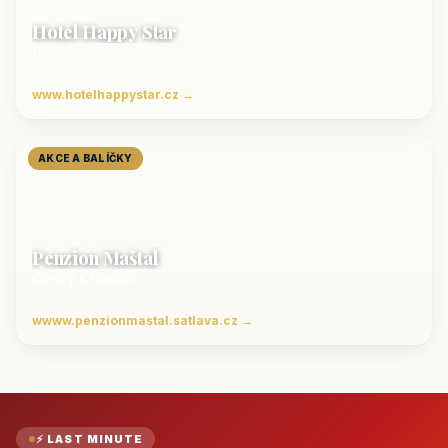
Hotel Happy Star
Hnanice
Luxusní ubytování jižní Morava
www.hotelhappystar.cz →
AKCE A BALÍČKY
Penzion Maštal
Český Krumlov
Penzion a restaurace
wwww.penzionmastal.satlava.cz →
⚡ LAST MINUTE