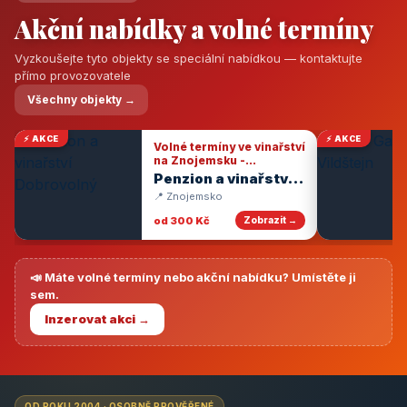
Akční nabídky a volné termíny
Vyzkoušejte tyto objekty se speciální nabídkou — kontaktujte
přímo provozovatele
Všechny objekty →
⚡ AKCE
⚡ AKCE
Volné termíny ve vinařství
na Znojemsku -
degustace vín
Penzion a vinařství
Dobrovolný
📍 Znojemsko
od 300 Kč
Zobrazit →
📣 Máte volné termíny nebo akční nabídku? Umístěte ji
sem.
Inzerovat akci →
OD ROKU 2004 · OSOBNĚ PROVĚŘENÉ