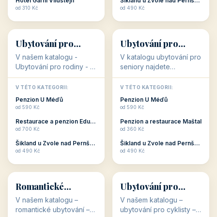
objekty, které s aktivní
objekty, které nabízí
V TÉTO KATEGORII:
V TÉTO KATEGORII:
dovolenou přímo
cenově dostupné
Restaurace a penzion Eduard
Penzion U Méďů
souvisejí. Aktivní
ubytování v ČR. Budete
od 700 Kč
od 590 Kč
dovolená nebo aktivní
překvapeni, že i v nižší
Penzion Pepicentrum
Hotel a restaurace Koníček
odpočinek jso...
c...
od 250 Kč
od 1 170 Kč
Hotel Garni Vildštejn
Šikland u Zvole nad Pernštejnem
👨‍👩‍👧‍👦
🧓
od 310 Kč
od 490 Kč
👨‍👩‍👧‍👦
🧓
34 objektů
33 objektů
Ubytování pro
Ubytování pro
rodiny
seniory
V našem katalogu -
V katalogu ubytování pro
Ubytování pro rodiny -
seniory najdete
jsou pro Vás připraveny
penziony a hotely, které
objekty, které svojí
jsou přizpůsobeny pro
V TÉTO KATEGORII:
V TÉTO KATEGORII:
polohou či vybaveností,
ubytování klientů vyššího
Penzion U Méďů
Penzion U Méďů
nabízí klidné ubytování
věku. Některé z nich
od 590 Kč
od 590 Kč
pro rodiny. Penziony,...
nabízí speciální balíč...
Restaurace a penzion Eduard
Penzion a restaurace Maštal
od 700 Kč
od 360 Kč
Šikland u Zvole nad Pernštejnem
Šikland u Zvole nad Pernštejnem
💕
🚴
od 490 Kč
od 490 Kč