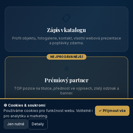
Zviditelněte svůj objekt na ABC
Web s tradicí od roku 2004 a tisíci návštěvníky měsíčně.
Vyberte si formát inzerce — od zápisu v katalogu po
prémiovou pozici na titulní straně s vlastní webovou
prezentací.
📋
Zápis v katalogu
Profil objektu, fotogalerie, kontakt, vlastní webová prezentace
a poptávky zdarma.
NEJPRODÁVANĚJŠÍ
⭐
🍪 Cookies & soukromí
Používáme cookies pro funkčnost webu. Volitelně i
✓ Přijmout vše
💬
Prémiový partner
pro analytiku a marketing.
Jen nutné
TOP pozice na titulce, přednost ve výpisech, zlatý odznak a
Detaily
🖥️ Desktop verze
Design
banner.