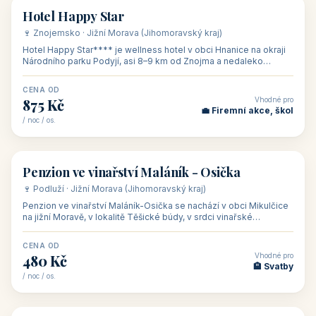
asi 8 km od dáln
CENA OD
Vhodné pro
600 Kč
🏨 Vinné sklepy
/ noc / os.
👥 54
🏨 hotel
Hotel Happy Star
🍷 Znojemsko · Jižní Morava (Jihomoravský kraj)
Hotel Happy Star**** je wellness hotel v obci Hnanice na okraji
Národního parku Podyjí, asi 8–9 km od Znojma a nedaleko
rakouských hranic, v
CENA OD
Vhodné pro
875 Kč
💼 Firemní akce, škol
/ noc / os.
👥 15
🏡 penzion
Penzion ve vinařství Maláník - Osička
🍷 Podluží · Jižní Morava (Jihomoravský kraj)
Penzion ve vinařství Maláník-Osička se nachází v obci Mikulčice
na jižní Moravě, v lokalitě Těšické búdy, v srdci vinařské
podoblasti Slovác