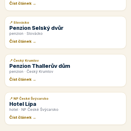
Číst článek →
📍 Slovácko
📰 PR článek
Penzion Selský dvůr
penzion · Slovácko
Číst článek →
📍 Český Krumlov
📰 PR článek
Penzion Thallerův dům
penzion · Český Krumlov
Číst článek →
📍 NP České Švýcarsko
📰 PR článek
Hotel Lípa
hotel · NP České Švýcarsko
Číst článek →