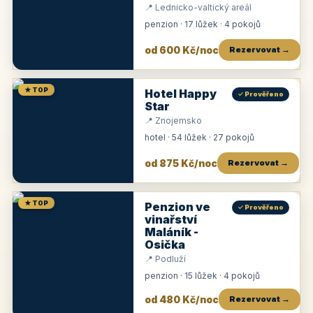
📍 Lednicko-valtický areál
penzion · 17 lůžek · 4 pokojů
od 600 Kč/noc
Rezervovat →
★ TOP
Hotel Happy
✓ Prověřeno
Star
📍 Znojemsko
hotel · 54 lůžek · 27 pokojů
od 875 Kč/noc
Rezervovat →
★ TOP
Penzion ve
✓ Prověřeno
vinařství
Maláník -
Osička
📍 Podluží
penzion · 15 lůžek · 4 pokojů
od 480 Kč/noc
Rezervovat →