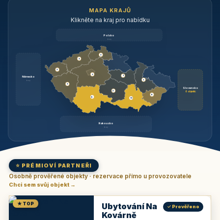
MAPA KRAJŮ
Klikněte na kraj pro nabídku
Polsko
brzy
3
3
3
3
1
Německo
1
brzy
3
Slovensko
2
6 objektů
6
9
11
Rakousko
brzy
⭐ PRÉMIOVÍ PARTNEŘI
Osobně prověřené objekty · rezervace přímo u provozovatele
Chci sem svůj objekt →
★ TOP
Ubytování Na
✓ Prověřeno
Kovárně