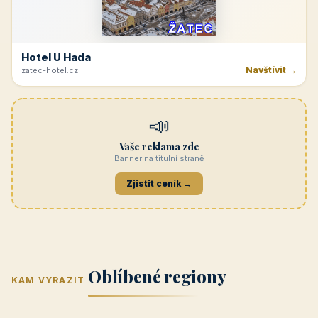
Navštívit →
penzionrozkvet.cz
REKLAMA
Hotel U Hada
Navštívit →
zatec-hotel.cz
📣
Vaše reklama zde
Banner na titulní straně
Zjistit ceník →