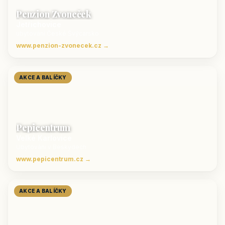
Penzion Zvoneček
Jetřichovice
ubytování České Švýcarsko
www.penzion-zvonecek.cz →
AKCE A BALÍČKY
Pepicentrum
Velké Karlovice
Ubytování v Beskydech
www.pepicentrum.cz →
AKCE A BALÍČKY