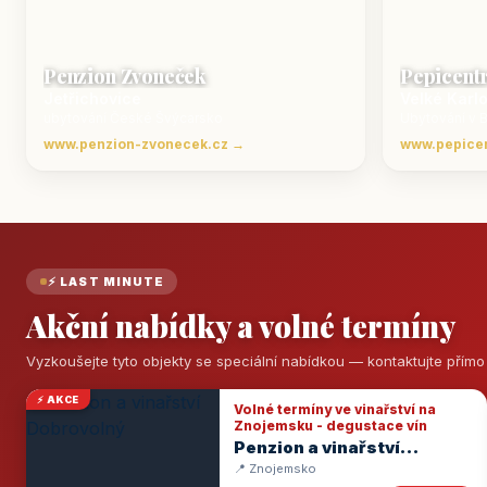
Penzion Zvoneček
Pepicent
Jetřichovice
Velké Karl
ubytování České Švýcarsko
Ubytování v 
www.penzion-zvonecek.cz →
www.pepice
⚡ LAST MINUTE
Akční nabídky a volné termíny
Vyzkoušejte tyto objekty se speciální nabídkou — kontaktujte přím
⚡ AKCE
Volné termíny ve vinařství na
Znojemsku - degustace vín
Penzion a vinařství
Dobrovolný
📍 Znojemsko