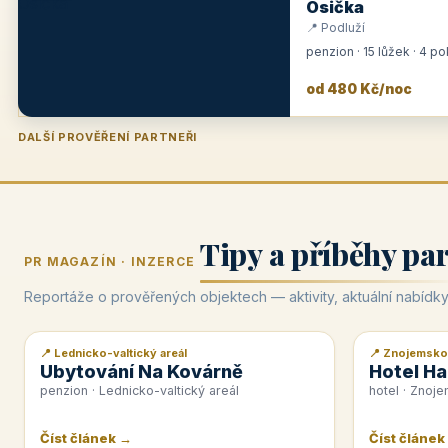
Osička
📍 Podluží
penzion · 15 lůžek · 4 p
od 480 Kč/noc
DALŠÍ PROVĚŘENÍ PARTNEŘI
Penzion U Zámku
Pension Faber
Penzion a vinařství Dobrovolný
Hotel Lípa
★
od 500 Kč
★
od 845 Kč
★
od 300 Kč
★
od 450 Kč
Tipy a příběhy pa
PR MAGAZÍN · INZERCE
Reportáže o prověřených objektech — aktivity, aktuální nabídky
📍 Lednicko-valtický areál
📍 Znojemsko
📰 PR článek
📰 PR článek
Ubytování Na Kovárně
Hotel Ha
penzion · Lednicko-valtický areál
hotel · Znoj
Číst článek →
Číst článek