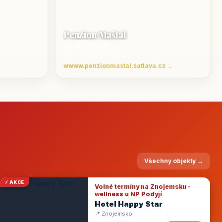
Penzion Maštal
Český Krumlov
Penzion a restaurace
wwww.penzionmastal.satlava.cz →
Všechny objekty →
⚡ AKCE
Volné termíny na Znojemsku -
wellness u NP Podyjí
Hotel Happy Star
📍 Znojemsko