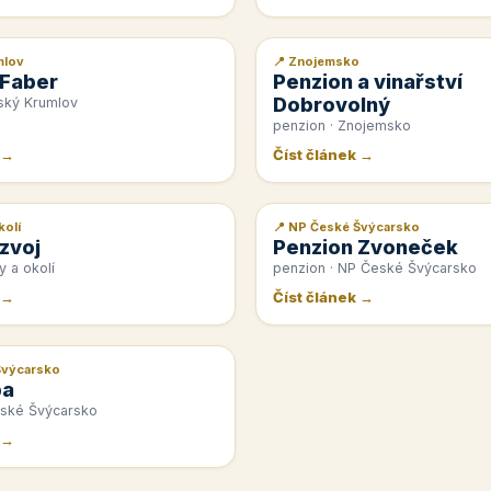
mlov
📍 Znojemsko
📰 PR článek
 Faber
Penzion a vinařství
Dobrovolný
ský Krumlov
penzion · Znojemsko
 →
Číst článek →
kolí
📍 NP České Švýcarsko
📰 PR článek
zvoj
Penzion Zvoneček
y a okolí
penzion · NP České Švýcarsko
 →
Číst článek →
Švýcarsko
pa
eské Švýcarsko
 →