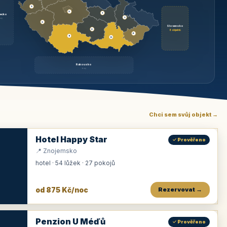
3
3
1
ecko
1
rzy
3
Slovensko
2
6 objektů
6
9
11
Rakousko
brzy
Chci sem svůj objekt →
Hotel Happy Star
✓ Prověřeno
📍 Znojemsko
hotel · 54 lůžek · 27 pokojů
od 875 Kč/noc
Rezervovat →
Penzion U Méďů
✓ Prověřeno