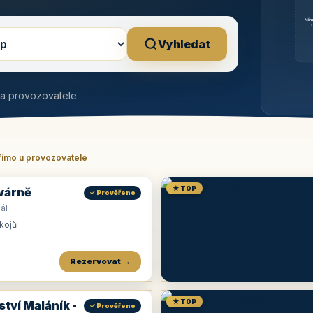
Něm
b
Vyhledat
na provozovatele
římo u provozovatele
★ TOP
várně
✓ Prověřeno
ál
okojů
Rezervovat →
★ TOP
ství Maláník -
✓ Prověřeno