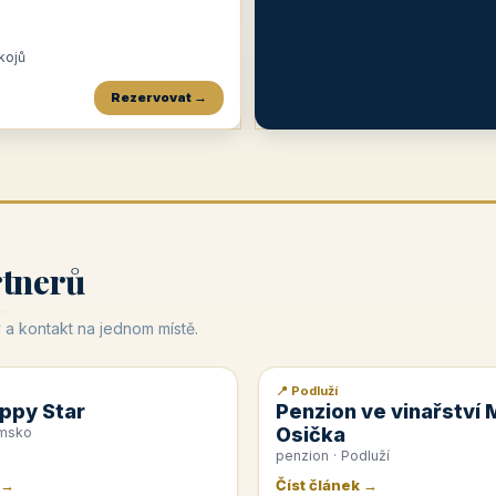
okojů
Rezervovat →
Penzion a restaurace Maštal
Krčma Šatlava
Hotel Rozvoj
★
od 360 Kč
★
🍽️
★
od 400 Kč
rtnerů
 a kontakt na jednom místě.
📍 Podluží
📰 PR článek
ppy Star
Penzion ve vinařství 
Osička
emsko
penzion · Podluží
 →
Číst článek →