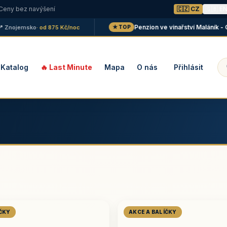
 Ceny bez navýšení
🇨🇿 CZ
🇬🇧 E
Penzion ve vinařství Maláník - Osič
ojemsko
· od 875 Kč/noc
★ TOP
Katalog
🔥 Last Minute
Mapa
O nás
Přihlásit
ÍČKY
AKCE A BALÍČKY