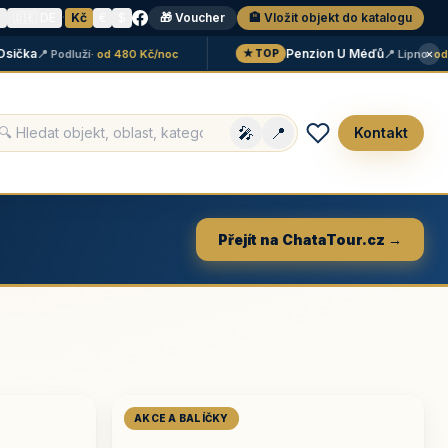
N
🇩🇪 DE
·
Kč
€
$
🎁 Voucher
🏨 Vložit objekt do katalogu
×
ka
Penzion U Méďů
📍 Podluží
· od 480 Kč/noc
📍 Lipno
· od 590
★ TOP
🎤
📍
Kontakt
Přejít na ChataTour.cz →
AKCE A BALÍČKY