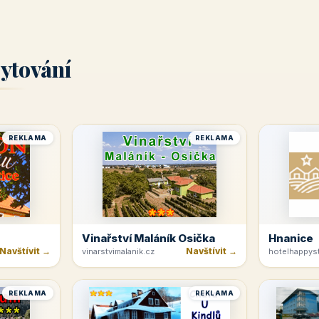
ytování
REKLAMA
REKLAMA
Vinařství Maláník Osička
Hnanice
Navštívit →
Navštívit →
vinarstvimalanik.cz
hotelhappyst
REKLAMA
REKLAMA