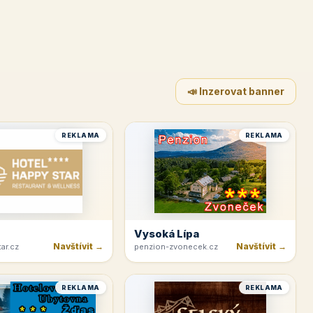
📣 Inzerovat banner
REKLAMA
REKLAMA
Vysoká Lípa
Navštívit →
Navštívit →
ar.cz
penzion-zvonecek.cz
REKLAMA
REKLAMA