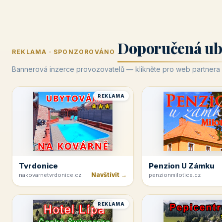
Doporučená ub
REKLAMA · SPONZOROVÁNO
Bannerová inzerce provozovatelů — klikněte pro web partnera
REKLAMA
Tvrdonice
Penzion U Zámku
Navštívit →
nakovarnetvrdonice.cz
penzionmilotice.cz
REKLAMA