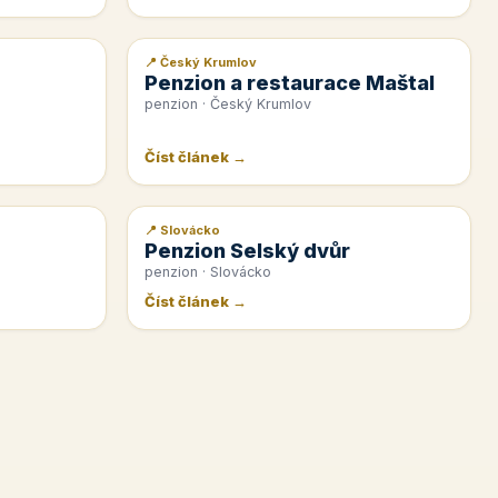
📍 Český Krumlov
📰 PR článek
Penzion a restaurace Maštal
penzion · Český Krumlov
Číst článek →
📍 Slovácko
📰 PR článek
Penzion Selský dvůr
penzion · Slovácko
Číst článek →