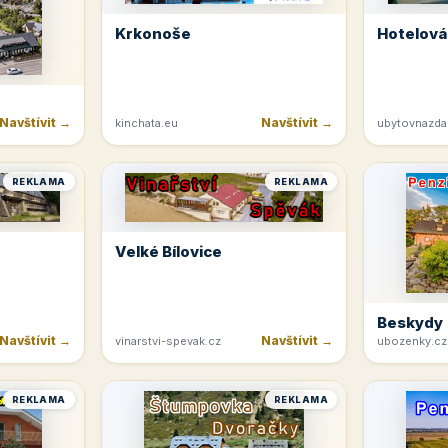
Krkonoše
Hotelová
Navštívit →
Navštívit →
kinchata.eu
ubytovnazda
REKLAMA
REKLAMA
Velké Bílovice
Beskydy
Navštívit →
Navštívit →
vinarstvi-spevak.cz
ubozenky.cz
REKLAMA
REKLAMA