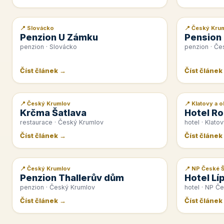
📍 Slovácko
📍 Český Kru
📰 PR článek
📰 PR článek
Penzion U Zámku
Pension
penzion · Slovácko
penzion · Če
Číst článek →
Číst článek
📍 Český Krumlov
📍 Klatovy a o
📰 PR článek
📰 PR článek
Krčma Šatlava
Hotel Ro
restaurace · Český Krumlov
hotel · Klatov
Číst článek →
Číst článek
📍 Český Krumlov
📍 NP České 
📰 PR článek
📰 PR článek
Penzion Thallerův dům
Hotel Lí
penzion · Český Krumlov
hotel · NP Č
Číst článek →
Číst článek