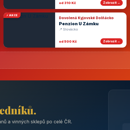
od 310 Kč
Zobrazit →
⚡ AKCE
Dovolená Kyjovské Dolňácko
Penzion U Zámku
📍 Slovácko
od 500 Kč
Zobrazit →
ředníků.
nů a vinných sklepů po celé ČR.