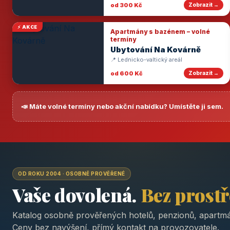
od 300 Kč
Zobrazit →
⚡ AKCE
Apartmány s bazénem – volné
termíny
Ubytování Na Kovárně
📍 Lednicko-valtický areál
od 600 Kč
Zobrazit →
📣 Máte volné termíny nebo akční nabídku? Umístěte ji sem.
OD ROKU 2004 · OSOBNĚ PROVĚŘENÉ
Vaše dovolená.
Bez prost
Katalog osobně prověřených hotelů, penzionů, apartmá
Ceny bez navýšení, přímý kontakt na provozovatele.