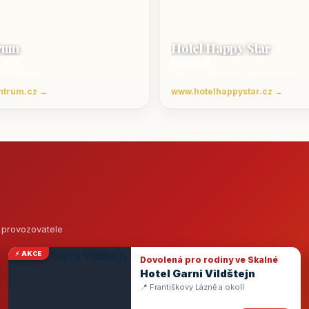
rum
Hotel Happy Star
ovice
Hnanice
Beskydech
Luxusní ubytování jižní Morava
ntrum.cz →
www.hotelhappystar.cz →
o provozovatele
⚡ AKCE
Dovolená pro rodiny ve Skalné
Hotel Garni Vildštejn
📍 Františkovy Lázně a okolí