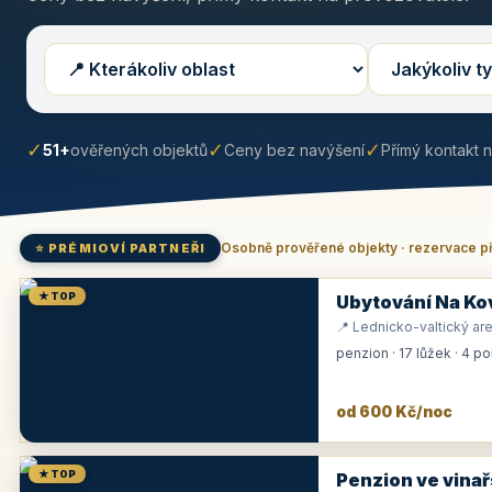
✓
✓
✓
51+
ověřených objektů
Ceny bez navýšení
Přímý kontakt 
Osobně prověřené objekty · rezervace p
⭐ PRÉMIOVÍ PARTNEŘI
★ TOP
Ubytování Na Ko
📍 Lednicko-valtický are
penzion · 17 lůžek · 4 p
od 600 Kč/noc
★ TOP
Penzion ve vinař