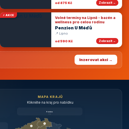
od 875 Kč
Zobrazit →
⚡ AKCE
Volné termíny na Lipně - bazén a
wellness pro celou rodinu
Penzion U Méďů
📍 Lipno
od 590 Kč
Zobrazit →
Inzerovat akci →
MAPA KRAJŮ
Klikněte na kraj pro nabídku
Polsko
brzy
3
3