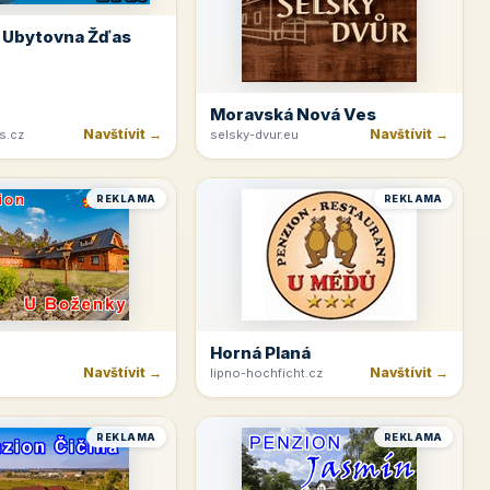
 Ubytovna Žďas
Moravská Nová Ves
Navštívit →
Navštívit →
s.cz
selsky-dvur.eu
REKLAMA
REKLAMA
Horná Planá
Navštívit →
Navštívit →
lipno-hochficht.cz
REKLAMA
REKLAMA