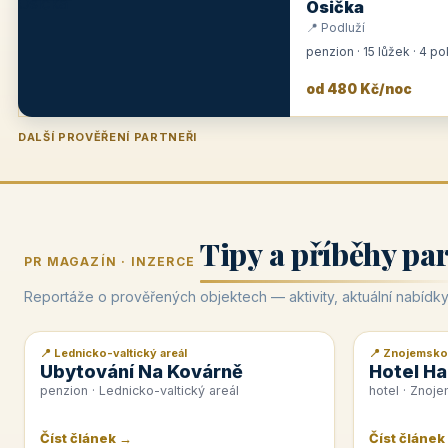
Osička
📍 Podluží
penzion · 15 lůžek · 4 p
od 480 Kč/noc
DALŠÍ PROVĚŘENÍ PARTNEŘI
Penzion U Zámku
Pension Faber
Penzion a vinařství Dobrovolný
Hotel Lípa
★
od 500 Kč
★
od 845 Kč
★
od 300 Kč
★
od 450 Kč
Tipy a příběhy pa
PR MAGAZÍN · INZERCE
Reportáže o prověřených objektech — aktivity, aktuální nabídky
📍 Lednicko-valtický areál
📍 Znojemsko
📰 PR článek
📰 PR článek
Ubytování Na Kovárně
Hotel Ha
penzion · Lednicko-valtický areál
hotel · Znoj
Číst článek →
Číst článek