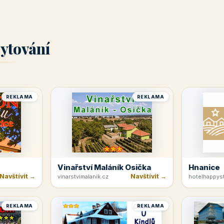
ytování
REKLAMA
REKLAMA
Vinařství Maláník Osička
Hnanice
Navštívit →
Navštívit →
vinarstvimalanik.cz
hotelhappyst
REKLAMA
REKLAMA