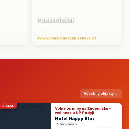
Penzion Maštal
Český Krumlov
Penzion a restaurace
wwww.penzionmastal.satlava.cz →
Všechny objekty →
⚡ AKCE
Volné termíny na Znojemsku -
wellness u NP Podyjí
Hotel Happy Star
📍 Znojemsko