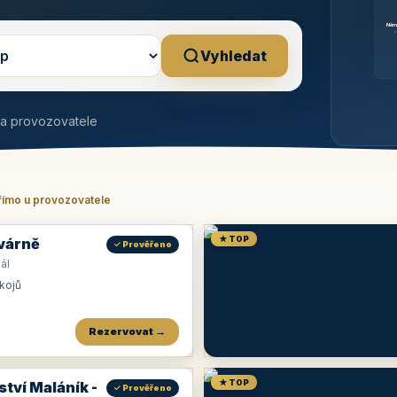
Něm
b
Vyhledat
na provozovatele
římo u provozovatele
★ TOP
várně
✓ Prověřeno
ál
okojů
Rezervovat →
★ TOP
ství Maláník -
✓ Prověřeno