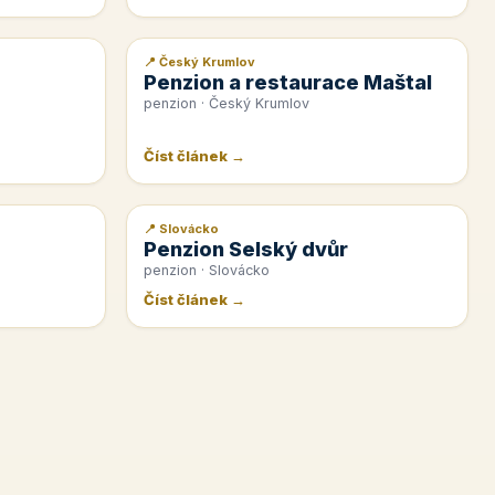
📍 Český Krumlov
📰 PR článek
Penzion a restaurace Maštal
penzion · Český Krumlov
Číst článek →
📍 Slovácko
📰 PR článek
Penzion Selský dvůr
penzion · Slovácko
Číst článek →