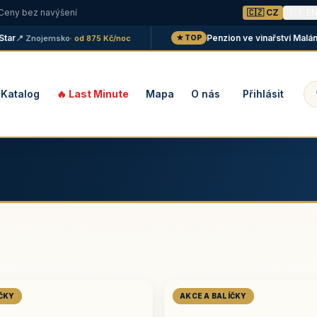
 Ceny bez navýšení
🇨🇿 CZ
🇬🇧 E
Penzion ve vinařství Maláník -
📍 Znojemsko
· od 875 Kč/noc
★ TOP
Katalog
🔥 Last Minute
Mapa
O nás
Přihlásit
ÍČKY
AKCE A BALÍČKY