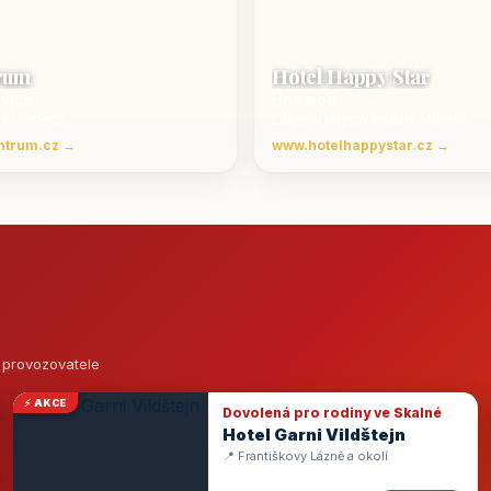
rum
Hotel Happy Star
ovice
Hnanice
Beskydech
Luxusní ubytování jižní Morava
ntrum.cz →
www.hotelhappystar.cz →
o provozovatele
⚡ AKCE
Dovolená pro rodiny ve Skalné
Hotel Garni Vildštejn
📍 Františkovy Lázně a okolí