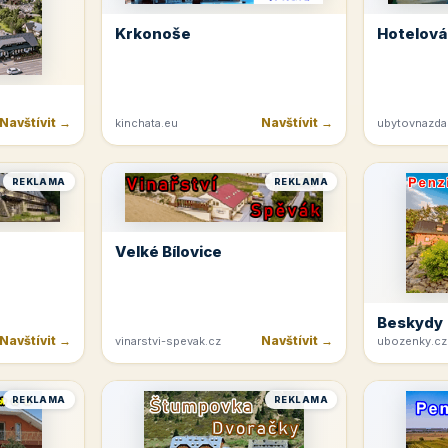
Krkonoše
Hotelová
Navštívit →
Navštívit →
kinchata.eu
ubytovnazda
REKLAMA
REKLAMA
Velké Bílovice
Beskydy
Navštívit →
Navštívit →
vinarstvi-spevak.cz
ubozenky.cz
REKLAMA
REKLAMA