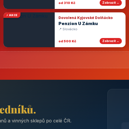
od 310 Kč
Zobrazit →
⚡ AKCE
Dovolená Kyjovské Dolňácko
Penzion U Zámku
📍 Slovácko
od 500 Kč
Zobrazit →
ředníků.
nů a vinných sklepů po celé ČR.