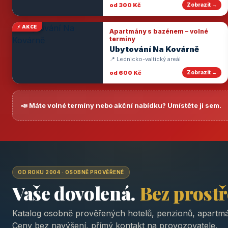
od 300 Kč
Zobrazit →
⚡ AKCE
Apartmány s bazénem – volné
termíny
Ubytování Na Kovárně
📍 Lednicko-valtický areál
od 600 Kč
Zobrazit →
📣 Máte volné termíny nebo akční nabídku? Umístěte ji sem.
OD ROKU 2004 · OSOBNĚ PROVĚŘENÉ
Vaše dovolená.
Bez prost
Katalog osobně prověřených hotelů, penzionů, apartmá
Ceny bez navýšení, přímý kontakt na provozovatele.