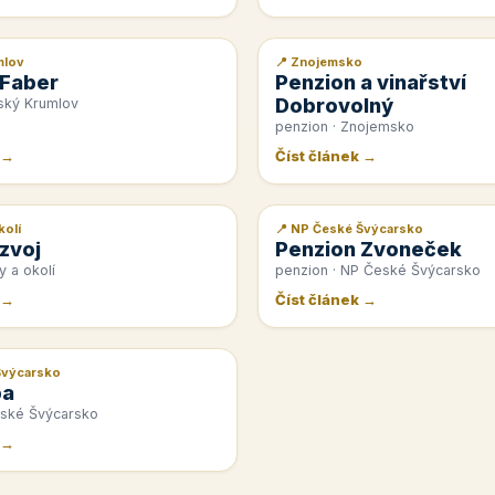
mlov
📍 Znojemsko
📰 PR článek
 Faber
Penzion a vinařství
Dobrovolný
ský Krumlov
penzion · Znojemsko
 →
Číst článek →
kolí
📍 NP České Švýcarsko
📰 PR článek
zvoj
Penzion Zvoneček
y a okolí
penzion · NP České Švýcarsko
 →
Číst článek →
Švýcarsko
pa
eské Švýcarsko
 →