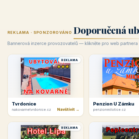
Doporučená ub
REKLAMA · SPONZOROVÁNO
Bannerová inzerce provozovatelů — klikněte pro web partnera
REKLAMA
Tvrdonice
Penzion U Zámku
Navštívit →
nakovarnetvrdonice.cz
penzionmilotice.cz
REKLAMA