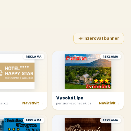
📣 Inzerovat banner
REKLAMA
REKLAMA
Vysoká Lípa
Navštívit →
Navštívit →
ar.cz
penzion-zvonecek.cz
REKLAMA
REKLAMA