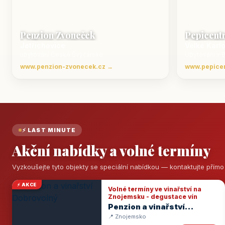
Penzion Zvoneček
Pepicent
Jetřichovice
Velké Karl
ubytování České Švýcarsko
Ubytování v 
www.penzion-zvonecek.cz →
www.pepice
⚡ LAST MINUTE
Akční nabídky a volné termíny
Vyzkoušejte tyto objekty se speciální nabídkou — kontaktujte přím
⚡ AKCE
Volné termíny ve vinařství na
Znojemsku - degustace vín
Penzion a vinařství
Dobrovolný
📍 Znojemsko