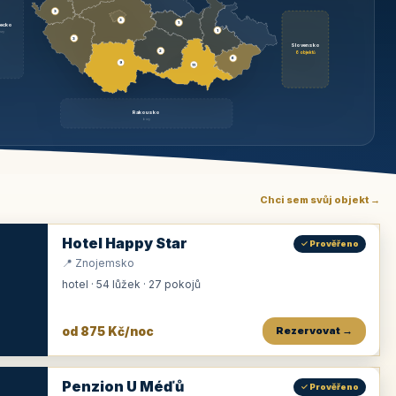
3
3
1
ecko
1
rzy
3
Slovensko
2
6 objektů
6
9
11
Rakousko
brzy
Chci sem svůj objekt →
Hotel Happy Star
✓ Prověřeno
📍 Znojemsko
hotel · 54 lůžek · 27 pokojů
od 875 Kč/noc
Rezervovat →
Penzion U Méďů
✓ Prověřeno