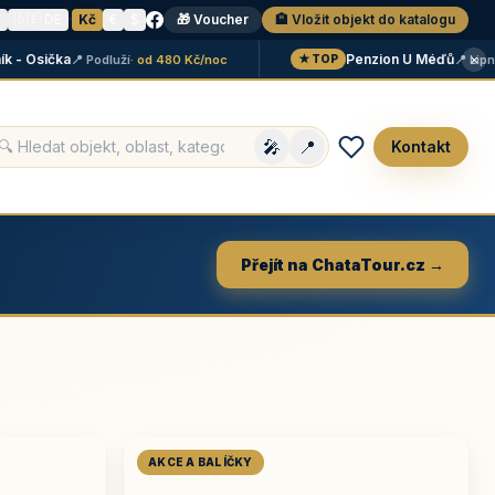
N
🇩🇪 DE
·
Kč
€
$
🎁 Voucher
🏨 Vložit objekt do katalogu
×
 Osička
Penzion U Méďů
📍 Podluží
· od 480 Kč/noc
📍 Lipno
· o
★ TOP
🎤
📍
Kontakt
Přejít na ChataTour.cz →
AKCE A BALÍČKY