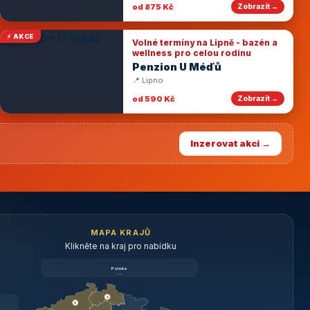
od 875 Kč
Zobrazit →
⚡ AKCE
Volné termíny na Lipně - bazén a
wellness pro celou rodinu
Penzion U Méďů
📍 Lipno
od 590 Kč
Zobrazit →
Inzerovat akci →
MAPA KRAJŮ
Klikněte na kraj pro nabídku
Polsko
brzy
3
3