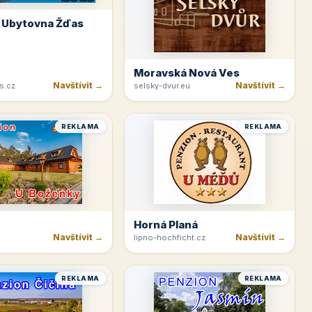
 Ubytovna Žďas
Moravská Nová Ves
Navštívit →
Navštívit →
s.cz
selsky-dvur.eu
REKLAMA
REKLAMA
Horná Planá
Navštívit →
Navštívit →
lipno-hochficht.cz
REKLAMA
REKLAMA