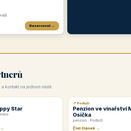
okojů
Rezervovat →
Penzion a restaurace Maštal
Krčma Šatlava
Hotel Rozvoj
★
od 360 Kč
★
🍽️
★
od 400 Kč
rtnerů
 a kontakt na jednom místě.
📍 Podluží
📰 PR článek
ppy Star
Penzion ve vinařství 
Osička
emsko
penzion · Podluží
 →
Číst článek →