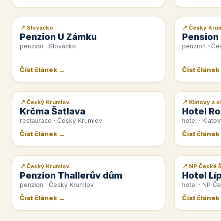
📍 Slovácko
📍 Český Kru
📰 PR článek
📰 PR článek
Penzion U Zámku
Pension
penzion · Slovácko
penzion · Če
Číst článek →
Číst článek
📍 Český Krumlov
📍 Klatovy a o
📰 PR článek
📰 PR článek
Krčma Šatlava
Hotel Ro
restaurace · Český Krumlov
hotel · Klatov
Číst článek →
Číst článek
📍 Český Krumlov
📍 NP České 
📰 PR článek
📰 PR článek
Penzion Thallerův dům
Hotel Lí
penzion · Český Krumlov
hotel · NP Č
Číst článek →
Číst článek