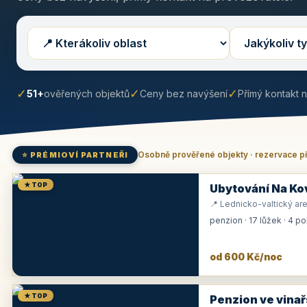
✓
✓
✓
51+
ověřených objektů
Ceny bez navýšení
Přímý kontakt 
Osobně prověřené objekty · rezervace p
⭐ PRÉMIOVÍ PARTNEŘI
★ TOP
Ubytování Na Ko
📍 Lednicko-valtický are
penzion · 17 lůžek · 4 p
od 600 Kč/noc
★ TOP
Penzion ve vinař