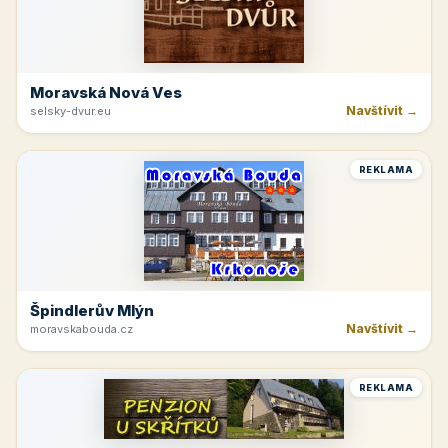
Krkonoše
Navštívit →
kinchata.eu
REKLAMA
Hotelová Ubytovna Žďas
Navštívit →
ubytovnazdas.cz
REKLAMA
Moravská Nová Ves
Navštívit →
selsky-dvur.eu
REKLAMA