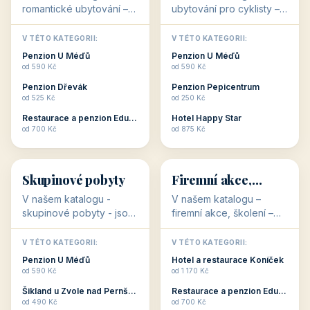
dovolená nebo aktivní
překvapeni, že i v nižší
Penzion Pepicentrum
Hotel a restaurace Koníček
odpočinek jso...
c...
od 250 Kč
od 1 170 Kč
Hotel Garni Vildštejn
Šikland u Zvole nad Pernštejnem
👨‍👩‍👧‍👦
🧓
od 310 Kč
od 490 Kč
👨‍👩‍👧‍👦
🧓
34 objektů
33 objektů
Ubytování pro
Ubytování pro
rodiny
seniory
V našem katalogu -
V katalogu ubytování pro
Ubytování pro rodiny -
seniory najdete
jsou pro Vás připraveny
penziony a hotely, které
objekty, které svojí
jsou přizpůsobeny pro
V TÉTO KATEGORII:
V TÉTO KATEGORII:
polohou či vybaveností,
ubytování klientů vyššího
Penzion U Méďů
Penzion U Méďů
nabízí klidné ubytování
věku. Některé z nich
od 590 Kč
od 590 Kč
pro rodiny. Penziony,...
nabízí speciální balíč...
Restaurace a penzion Eduard
Penzion a restaurace Maštal
od 700 Kč
od 360 Kč
Šikland u Zvole nad Pernštejnem
Šikland u Zvole nad Pernštejnem
💕
🚴
od 490 Kč
od 490 Kč
32 objektů
32 objektů
Romantické
Ubytování pro