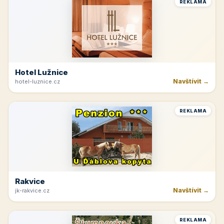
REKLAMA
Beskydy
Navštívit →
ubozenky.cz
REKLAMA
Horná Planá
Navštívit →
lipno-hochficht.cz