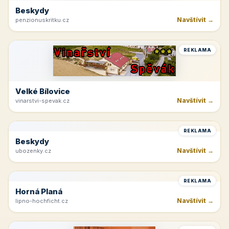
Špindlerův Mlýn
Navštívit →
moravskabouda.cz
REKLAMA
Beskydy
Navštívit →
penzionuskritku.cz
REKLAMA
Velké Bílovice
Navštívit →
vinarstvi-spevak.cz