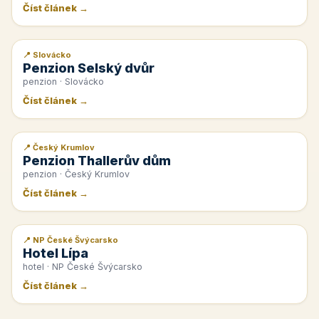
Číst článek →
📍 Slovácko
📰 PR článek
Penzion Selský dvůr
penzion · Slovácko
Číst článek →
📍 Český Krumlov
📰 PR článek
Penzion Thallerův dům
penzion · Český Krumlov
Číst článek →
📍 NP České Švýcarsko
📰 PR článek
Hotel Lípa
hotel · NP České Švýcarsko
Číst článek →