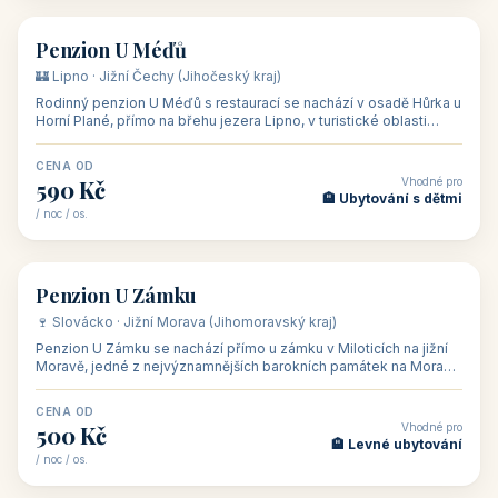
/ noc / os.
👥 54
🏨 hotel
Hotel Happy Star
🍷 Znojemsko · Jižní Morava (Jihomoravský kraj)
Hotel Happy Star**** je wellness hotel v obci Hnanice na okraji
Národního parku Podyjí, asi 8–9 km od Znojma a nedaleko
rakouských hranic, v
CENA OD
Vhodné pro
875 Kč
💼 Firemní akce, škol
/ noc / os.
👥 15
🏡 penzion
Penzion ve vinařství Maláník - Osička
🍷 Podluží · Jižní Morava (Jihomoravský kraj)
Penzion ve vinařství Maláník-Osička se nachází v obci Mikulčice
na jižní Moravě, v lokalitě Těšické búdy, v srdci vinařské
podoblasti Slovác
CENA OD
Vhodné pro
480 Kč
🏨 Svatby