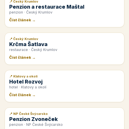
📍 Český Krumlov
📰 PR článek
Penzion a restaurace Maštal
penzion · Český Krumlov
Číst článek →
📍 Český Krumlov
📰 PR článek
Krčma Šatlava
restaurace · Český Krumlov
Číst článek →
📍 Klatovy a okolí
📰 PR článek
Hotel Rozvoj
hotel · Klatovy a okolí
Číst článek →
📍 NP České Švýcarsko
📰 PR článek
Penzion Zvoneček
penzion · NP České Švýcarsko