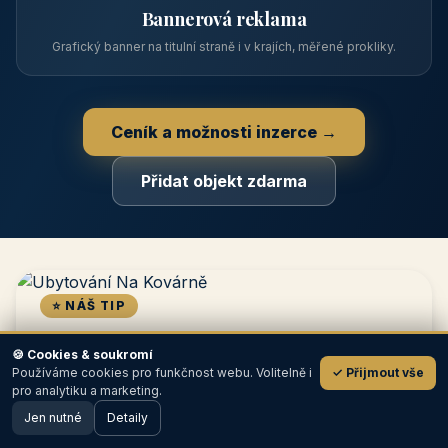
prémiovou pozici na titulní straně s vlastní webovou
prezentací.
📋
Zápis v katalogu
Profil objektu, fotogalerie, kontakt, vlastní webová prezentace
a poptávky zdarma.
NEJPRODÁVANĚJŠÍ
⭐
Prémiový partner
🍪 Cookies & soukromí
TOP pozice na titulce, přednost ve výpisech, zlatý odznak a
Používáme cookies pro funkčnost webu. Volitelně i
✓ Přijmout vše
banner.
💬
pro analytiku a marketing.
Jen nutné
Detaily
🖥️ Desktop verze
Design