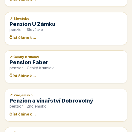
📍 Slovácko
📰 PR článek
Penzion U Zámku
penzion · Slovácko
Číst článek →
📍 Český Krumlov
📰 PR článek
Pension Faber
penzion · Český Krumlov
Číst článek →
📍 Znojemsko
📰 PR článek
Penzion a vinařství Dobrovolný
penzion · Znojemsko
Číst článek →