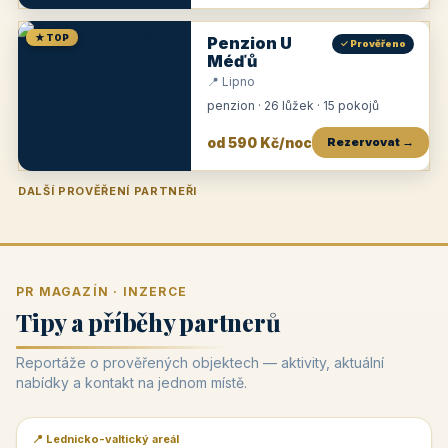
★ TOP
Penzion U
✓ Prověřeno
Méďů
📍 Lipno
penzion · 26 lůžek · 15 pokojů
od 590 Kč/noc
Rezervovat →
DALŠÍ PROVĚŘENÍ PARTNEŘI
Penzion U Zámku
Pension Faber
Penzion a vinařství Dobrovolný
Penzion a restaurace Maštal
Krčma Šatlava
Hotel Rozvoj
Penzion Zvoneček
Penzion Selský dvůr
Penzion Thallerův dům
Hotel Lípa
★
od 500 Kč
★
od 845 Kč
★
od 300 Kč
★
od 360 Kč
★
🍽️
★
od 400 Kč
★
od 550 Kč
★
od 530 Kč
★
od 1 190 Kč
★
od 450 Kč
PR MAGAZÍN · INZERCE
Tipy a příběhy partnerů
Reportáže o prověřených objektech — aktivity, aktuální
nabídky a kontakt na jednom místě.
📍 Lednicko-valtický areál
📰 PR článek