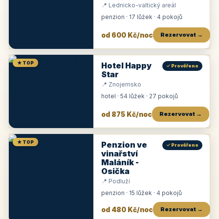
📍 Lednicko-valtický areál
penzion · 17 lůžek · 4 pokojů
od 600 Kč/noc
Rezervovat →
★ TOP
Hotel Happy
✓ Prověřeno
Star
📍 Znojemsko
hotel · 54 lůžek · 27 pokojů
od 875 Kč/noc
Rezervovat →
★ TOP
Penzion ve
✓ Prověřeno
vinařství
Maláník -
Osička
📍 Podluží
penzion · 15 lůžek · 4 pokojů
od 480 Kč/noc
Rezervovat →