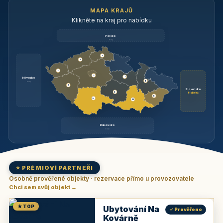
MAPA KRAJŮ
Klikněte na kraj pro nabídku
Polsko
brzy
3
3
3
3
1
Německo
1
brzy
3
Slovensko
2
6 objektů
6
9
11
Rakousko
brzy
⭐ PRÉMIOVÍ PARTNEŘI
Osobně prověřené objekty · rezervace přímo u provozovatele
Chci sem svůj objekt →
★ TOP
Ubytování Na
✓ Prověřeno
Kovárně