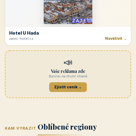
REKLAMA
Penzion Jasmín
Navštívit →
penzion-jasmin.cz
REKLAMA
Beskydy
Navštívit →
penzionrozkvet.cz
REKLAMA