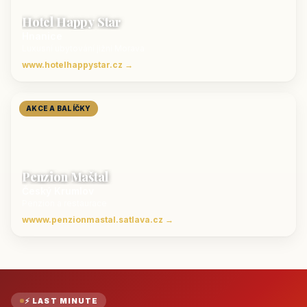
Hotel Happy Star
Hnanice
Luxusní ubytování jižní Morava
www.hotelhappystar.cz →
AKCE A BALÍČKY
Penzion Maštal
Český Krumlov
Penzion a restaurace
wwww.penzionmastal.satlava.cz →
⚡ LAST MINUTE