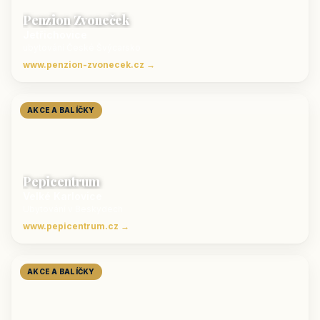
Penzion Zvoneček
Jetřichovice
ubytování České Švýcarsko
www.penzion-zvonecek.cz →
AKCE A BALÍČKY
Pepicentrum
Velké Karlovice
Ubytování v Beskydech
www.pepicentrum.cz →
AKCE A BALÍČKY