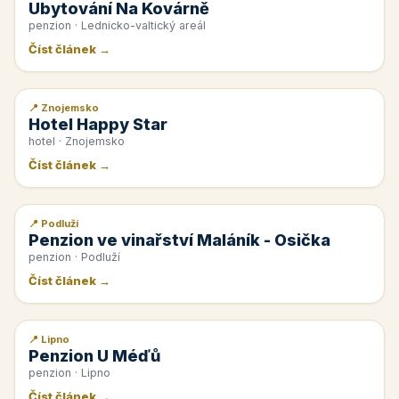
Ubytování Na Kovárně
penzion · Lednicko-valtický areál
Číst článek →
📍 Znojemsko
📰 PR článek
Hotel Happy Star
hotel · Znojemsko
Číst článek →
📍 Podluží
📰 PR článek
Penzion ve vinařství Maláník - Osička
penzion · Podluží
Číst článek →
📍 Lipno
📰 PR článek
Penzion U Méďů
penzion · Lipno
Číst článek →