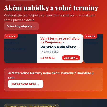
Akční nabídky a volné termíny
Vyzkoušejte tyto objekty se speciální nabídkou — kontaktujte
přímo provozovatele
Všechny objekty →
⚡ AKCE
⚡ AKCE
Volné termíny ve vinařství
na Znojemsku -
degustace vín
Penzion a vinařství
Dobrovolný
📍 Znojemsko
od 300 Kč
Zobrazit →
📣 Máte volné termíny nebo akční nabídku? Umístěte ji
sem.
Inzerovat akci →
OD ROKU 2004 · OSOBNĚ PROVĚŘENÉ