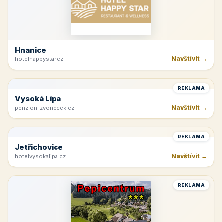
Hnanice
Navštívit →
hotelhappystar.cz
REKLAMA
Vysoká Lípa
Navštívit →
penzion-zvonecek.cz
REKLAMA