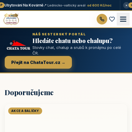
×
Ubytování Na Kovárně
📍 Lednicko-valtický areál
· od 600 Kč/noc
★
NÁŠ SESTERSKÝ PORTÁL
Hledáte chatu nebo chalupu?
Stovky chat, chalup a srubů k pronájmu po celé
ČR.
Přejít na ChataTour.cz →
Doporučujeme
AKCE A BALÍČKY