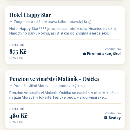
Šikland u Zvole nad Pernštejnem
Restaurace a penzion Eduard
Budete překva...
ob...
od 490 Kč
od 700 Kč
Restaurant - pension Rubín
Hotel Lípa
od 500 Kč
od 450 Kč
Naše tipy
⭐ VYBRANÉ UBYTOVÁNÍ
👥 17
🏡 penzion
Ubytování Na Kovárně
🍷 Lednicko-valtický areál · Jižní Morava (Jihomoravský kraj)
Ubytování Na Kovárně se nachází v obci Tvrdonice na jižní
Moravě, na adrese Slovácká 8, klidně na kraji obce mezi vinicemi,
asi 8 km od dáln
CENA OD
Vhodné pro
600 Kč
🏨 Vinné sklepy