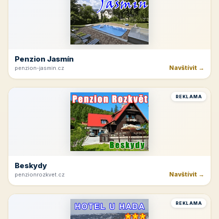
REKLAMA
Hřeben Krkonoš
Navštívit →
dvoracky.cz
REKLAMA
Tvrdonice
Navštívit →
cicinatvrdonice.cz