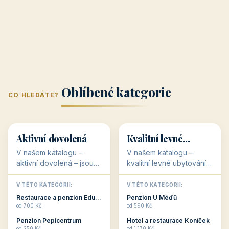
Hotel U Hada
Navštívit →
zatec-hotel.cz
📣
Vaše reklama zde
Banner na titulní straně
Zjistit ceník →
Jižní Morava
Jižní Čechy
(Jihomoravský
(Jihočeský
Střední Čechy