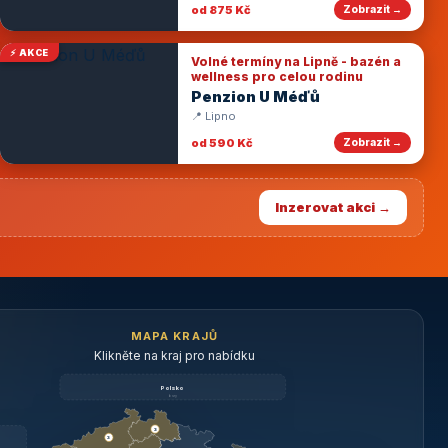
od 875 Kč
Zobrazit →
⚡ AKCE
Volné termíny na Lipně - bazén a
wellness pro celou rodinu
Penzion U Méďů
📍 Lipno
od 590 Kč
Zobrazit →
Inzerovat akci →
MAPA KRAJŮ
Klikněte na kraj pro nabídku
Polsko
brzy
3
3