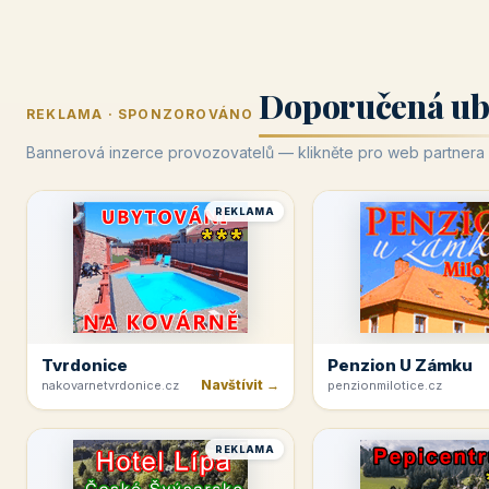
Doporučená ub
REKLAMA · SPONZOROVÁNO
Bannerová inzerce provozovatelů — klikněte pro web partnera
REKLAMA
Tvrdonice
Penzion U Zámku
Navštívit →
nakovarnetvrdonice.cz
penzionmilotice.cz
REKLAMA