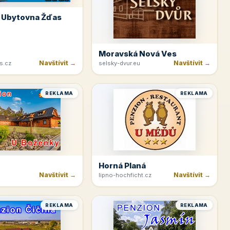
 Ubytovna Žďas
Moravská Nová Ves
Navštívit →
Navštívit →
s.cz
selsky-dvur.eu
REKLAMA
REKLAMA
Horná Planá
Navštívit →
Navštívit →
lipno-hochficht.cz
REKLAMA
REKLAMA