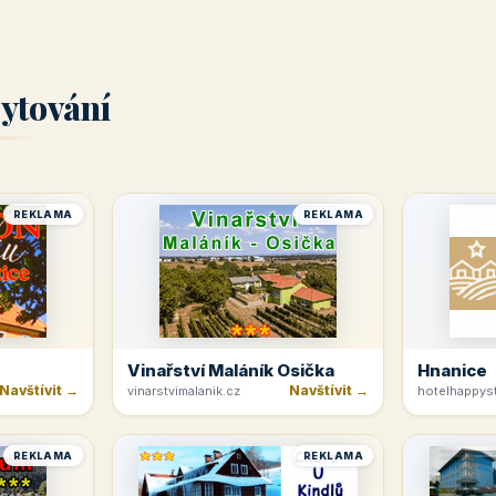
ytování
REKLAMA
REKLAMA
Vinařství Maláník Osička
Hnanice
Navštívit →
Navštívit →
vinarstvimalanik.cz
hotelhappyst
REKLAMA
REKLAMA