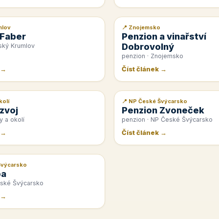
mlov
📍 Znojemsko
📰 PR článek
 Faber
Penzion a vinařství
Dobrovolný
ský Krumlov
penzion · Znojemsko
 →
Číst článek →
kolí
📍 NP České Švýcarsko
📰 PR článek
zvoj
Penzion Zvoneček
y a okolí
penzion · NP České Švýcarsko
 →
Číst článek →
Švýcarsko
pa
eské Švýcarsko
 →