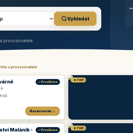
Něm
b
Vyhledat
na provozovatele
římo u provozovatele
★ TOP
várně
✓ Prověřeno
ál
okojů
Rezervovat →
★ TOP
ství Maláník -
✓ Prověřeno