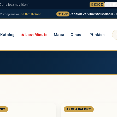
 Ceny bez navýšení
🇨🇿 CZ
🇬🇧 E
Penzion ve vinařství Maláník - Osič
nojemsko
· od 875 Kč/noc
★ TOP
Katalog
🔥 Last Minute
Mapa
O nás
Přihlásit
ÍČKY
AKCE A BALÍČKY