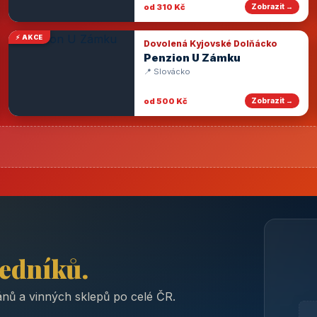
od 310 Kč
Zobrazit →
⚡ AKCE
Dovolená Kyjovské Dolňácko
Penzion U Zámku
📍 Slovácko
od 500 Kč
Zobrazit →
ředníků.
nů a vinných sklepů po celé ČR.