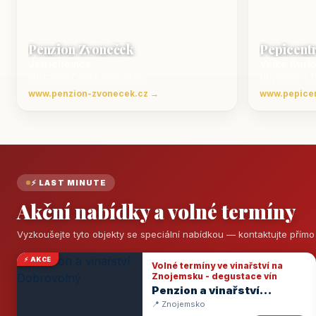
Penzion Zvoneček
Pepicent
Jetřichovice
Velké Karl
ubytování České Švýcarsko
Ubytování v 
www.penzion-zvonecek.cz →
www.pepice
⚡ LAST MINUTE
Akční nabídky a volné termíny
Vyzkoušejte tyto objekty se speciální nabídkou — kontaktujte přím
⚡ AKCE
Volné termíny ve vinařství na
Znojemsku - degustace vín
Penzion a vinařství
Dobrovolný
📍 Znojemsko