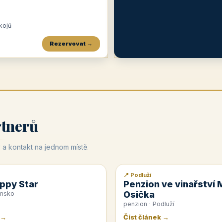
okojů
Rezervovat →
Penzion a restaurace Maštal
Krčma Šatlava
Hotel Rozvoj
★
od 360 Kč
★
🍽️
★
od 400 Kč
rtnerů
 a kontakt na jednom místě.
📍 Podluží
📰 PR článek
ppy Star
Penzion ve vinařství 
Osička
emsko
penzion · Podluží
 →
Číst článek →