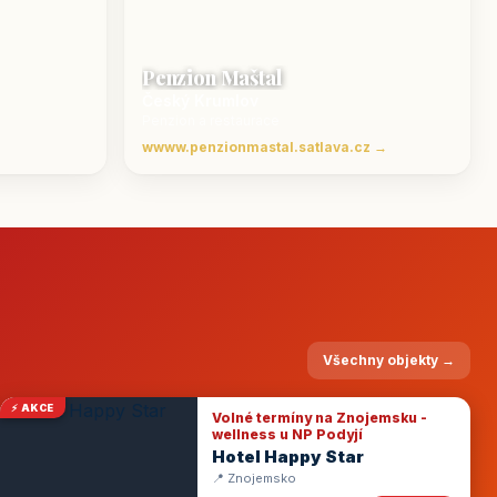
Penzion Maštal
Český Krumlov
Penzion a restaurace
wwww.penzionmastal.satlava.cz →
Všechny objekty →
⚡ AKCE
Volné termíny na Znojemsku -
wellness u NP Podyjí
Hotel Happy Star
📍 Znojemsko