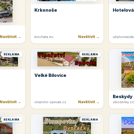
Krkonoše
Hotelová
Navštívit →
Navštívit →
kinchata.eu
ubytovnazda
REKLAMA
REKLAMA
Velké Bílovice
Beskydy
Navštívit →
Navštívit →
vinarstvi-spevak.cz
ubozenky.cz
REKLAMA
REKLAMA