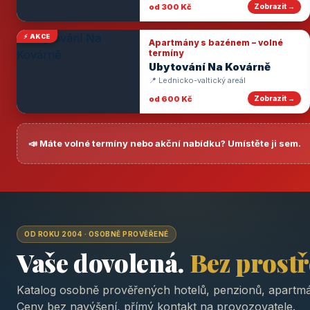
od 300 Kč
Zobrazit →
⚡ AKCE
Apartmány s bazénem – volné
termíny
Ubytování Na Kovárně
📍 Lednicko-valtický areál
od 600 Kč
Zobrazit →
📣 Máte volné termíny nebo akční nabídku? Umístěte ji sem.
OD ROKU 2004 · OSOBNĚ PROVĚŘENÉ
Vaše dovolená.
Bez prost
Katalog osobně prověřených hotelů, penzionů, apartmá
Ceny bez navýšení, přímý kontakt na provozovatele.