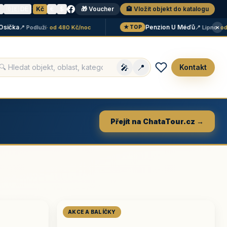
N
🇩🇪 DE
·
Kč
€
$
🎁 Voucher
🏨 Vložit objekt do katalogu
×
ka
Penzion U Méďů
📍 Podluží
· od 480 Kč/noc
📍 Lipno
· od 59
★ TOP
🎤
📍
Kontakt
Přejít na ChataTour.cz →
AKCE A BALÍČKY