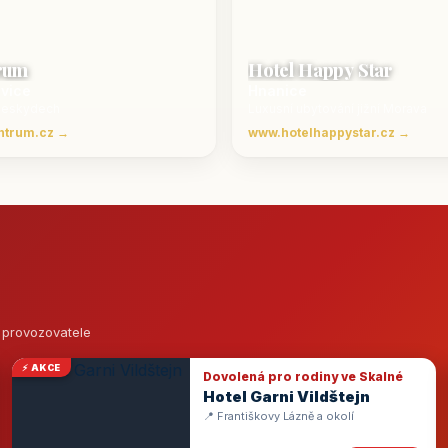
rum
Hotel Happy Star
ovice
Hnanice
Beskydech
Luxusní ubytování jižní Morava
ntrum.cz →
www.hotelhappystar.cz →
o provozovatele
⚡ AKCE
Dovolená pro rodiny ve Skalné
Hotel Garni Vildštejn
📍 Františkovy Lázně a okolí