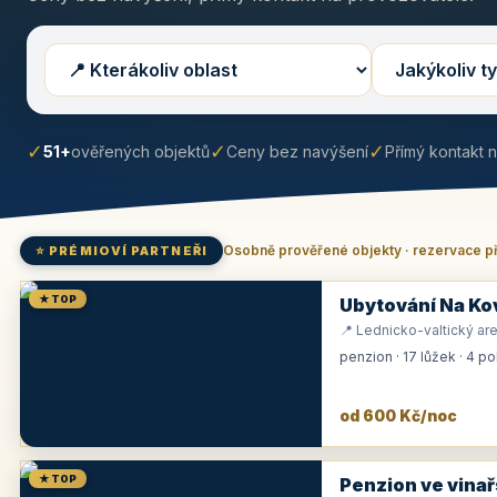
✓
✓
✓
51+
ověřených objektů
Ceny bez navýšení
Přímý kontakt 
Osobně prověřené objekty · rezervace p
⭐ PRÉMIOVÍ PARTNEŘI
★ TOP
Ubytování Na Ko
📍 Lednicko-valtický are
penzion · 17 lůžek · 4 p
od 600 Kč/noc
★ TOP
Penzion ve vinař