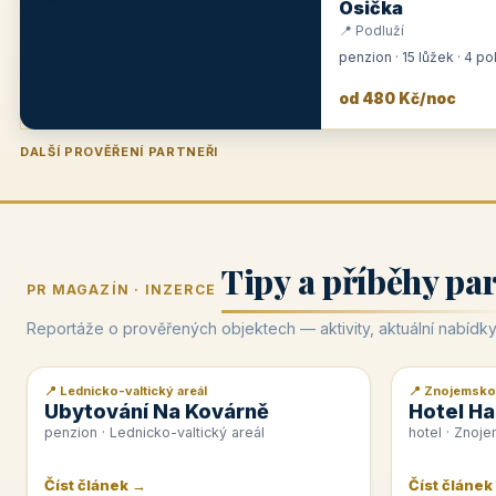
Osička
📍 Podluží
penzion · 15 lůžek · 4 p
od 480 Kč/noc
DALŠÍ PROVĚŘENÍ PARTNEŘI
Penzion U Zámku
Pension Faber
Penzion a vinařství Dobrovolný
Hotel Lípa
★
od 500 Kč
★
od 845 Kč
★
od 300 Kč
★
od 450 Kč
Tipy a příběhy pa
PR MAGAZÍN · INZERCE
Reportáže o prověřených objektech — aktivity, aktuální nabídky
📍 Lednicko-valtický areál
📍 Znojemsko
📰 PR článek
📰 PR článek
Ubytování Na Kovárně
Hotel Ha
penzion · Lednicko-valtický areál
hotel · Znoj
Číst článek →
Číst článek