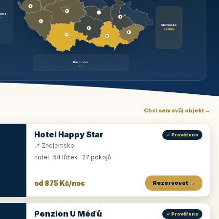
3
3
1
ecko
1
rzy
3
Slovensko
2
6 objektů
6
9
11
Rakousko
brzy
Chci sem svůj objekt →
Hotel Happy Star
✓ Prověřeno
📍 Znojemsko
hotel · 54 lůžek · 27 pokojů
od 875 Kč/noc
Rezervovat →
Penzion U Méďů
✓ Prověřeno