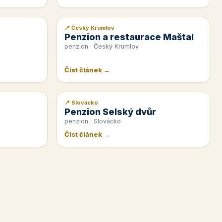
📍 Český Krumlov
📰 PR článek
Penzion a restaurace Maštal
penzion · Český Krumlov
Číst článek →
📍 Slovácko
📰 PR článek
Penzion Selský dvůr
penzion · Slovácko
Číst článek →