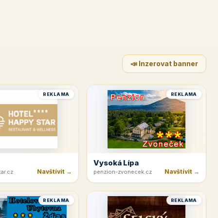
📣 Inzerovat banner
REKLAMA
REKLAMA
Vysoká Lípa
Navštívit →
Navštívit →
ar.cz
penzion-zvonecek.cz
REKLAMA
REKLAMA