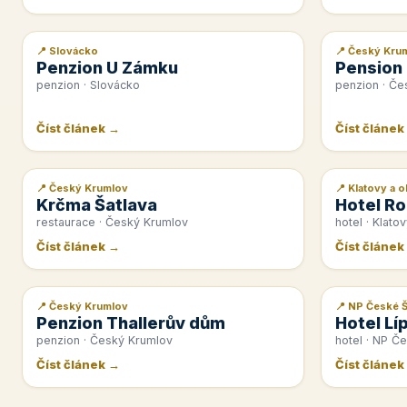
📍 Slovácko
📍 Český Kru
📰 PR článek
📰 PR článek
Penzion U Zámku
Pension
penzion · Slovácko
penzion · Če
Číst článek →
Číst článek
📍 Český Krumlov
📍 Klatovy a o
📰 PR článek
📰 PR článek
Krčma Šatlava
Hotel Ro
restaurace · Český Krumlov
hotel · Klatov
Číst článek →
Číst článek
📍 Český Krumlov
📍 NP České 
📰 PR článek
📰 PR článek
Penzion Thallerův dům
Hotel Lí
penzion · Český Krumlov
hotel · NP Č
Číst článek →
Číst článek