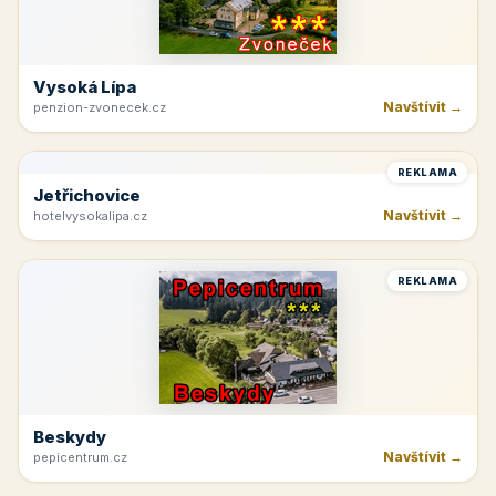
Hnanice
Navštívit →
hotelhappystar.cz
REKLAMA
Vysoká Lípa
Navštívit →
penzion-zvonecek.cz
REKLAMA