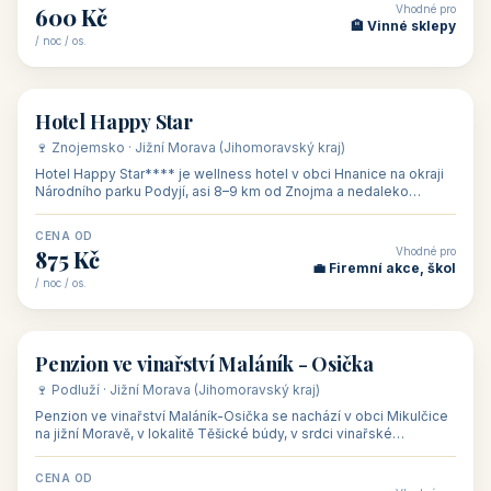
od 500 Kč
od 450 Kč
Naše tipy
⭐ VYBRANÉ UBYTOVÁNÍ
👥 17
🏡 penzion
Ubytování Na Kovárně
🍷 Lednicko-valtický areál · Jižní Morava (Jihomoravský kraj)
Ubytování Na Kovárně se nachází v obci Tvrdonice na jižní
Moravě, na adrese Slovácká 8, klidně na kraji obce mezi vinicemi,
asi 8 km od dáln
CENA OD
Vhodné pro
600 Kč
🏨 Vinné sklepy
/ noc / os.
👥 54