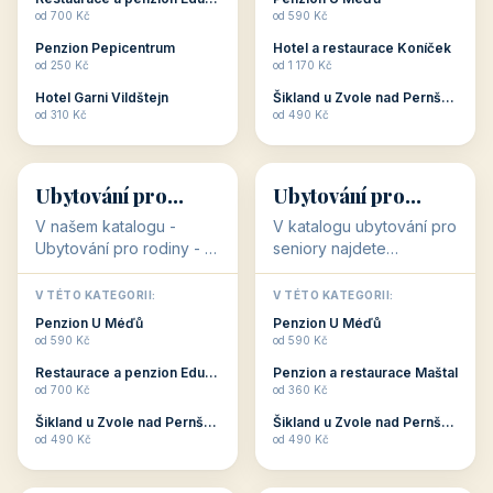
Plzeňský kraj
kraj)
3 objekty
3 objekty
3 objekty
3 objekty
Oblíbené kategorie
CO HLEDÁTE?
🥾
💰
🥾
💰
36 objektů
34 objektů
Aktivní dovolená
Kvalitní levné
ubytování
V našem katalogu –
V našem katalogu –
aktivní dovolená – jsou
kvalitní levné ubytování –
pro Vás připraveny
jsou pro Vás připraveny
objekty, které s aktivní
objekty, které nabízí
V TÉTO KATEGORII:
V TÉTO KATEGORII:
dovolenou přímo
cenově dostupné
Restaurace a penzion Eduard
Penzion U Méďů
souvisejí. Aktivní
ubytování v ČR. Budete
od 700 Kč
od 590 Kč
dovolená nebo aktivní
překvapeni, že i v nižší
Penzion Pepicentrum
Hotel a restaurace Koníček
odpočinek jso...
c...
od 250 Kč
od 1 170 Kč