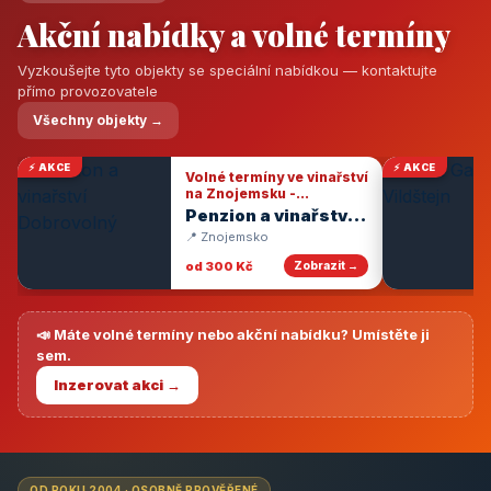
Akční nabídky a volné termíny
Vyzkoušejte tyto objekty se speciální nabídkou — kontaktujte
přímo provozovatele
Všechny objekty →
⚡ AKCE
⚡ AKCE
Volné termíny ve vinařství
na Znojemsku -
degustace vín
Penzion a vinařství
Dobrovolný
📍 Znojemsko
od 300 Kč
Zobrazit →
📣 Máte volné termíny nebo akční nabídku? Umístěte ji
sem.
Inzerovat akci →
OD ROKU 2004 · OSOBNĚ PROVĚŘENÉ