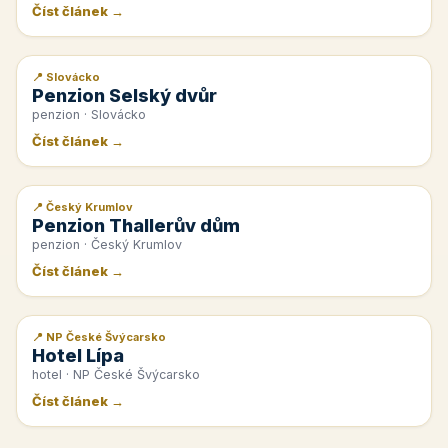
Číst článek →
📍 Slovácko
📰 PR článek
Penzion Selský dvůr
penzion · Slovácko
Číst článek →
📍 Český Krumlov
📰 PR článek
Penzion Thallerův dům
penzion · Český Krumlov
Číst článek →
📍 NP České Švýcarsko
📰 PR článek
Hotel Lípa
hotel · NP České Švýcarsko
Číst článek →