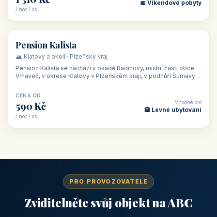
🏡 penzion
Penzion Stella
🌄 Bílé Karpaty · Zlínský kraj
Penzion Stella se nachází v lázeňském městě Luhačovice ve
Zlínském kraji, na adrese Solné 1010 — asi 500 m od centra a 1
km od lázeňské kolo
CENA OD
Vhodné pro
1 050 Kč
🏨 Ubytování na horác
/ noc / os.
👥 50
🏨 hotel
Hotel Ennius
🏔️ Klatovy a okolí · Plzeňský kraj
Hotel Ennius sídlí na adrese Randova 111 v historickém centru
Klatov v Plzeňském kraji, „bráně Šumavy", jen pár kroků od
hlavního náměs
CENA OD
Vhodné pro
1 310 Kč
📅 Víkendové pobyty
/ noc / os.
👥 40
🏡 penzion