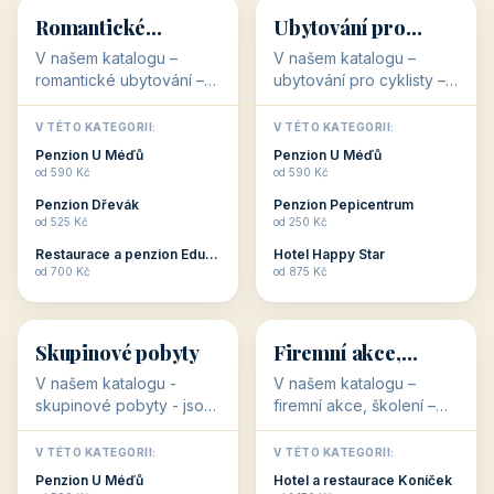
Hotel Garni Vildštejn
Šikland u Zvole nad Pernštejnem
👨‍👩‍👧‍👦
🧓
od 310 Kč
od 490 Kč
👨‍👩‍👧‍👦
🧓
34 objektů
33 objektů
Ubytování pro
Ubytování pro
rodiny
seniory
V našem katalogu -
V katalogu ubytování pro
Ubytování pro rodiny -
seniory najdete
jsou pro Vás připraveny
penziony a hotely, které
objekty, které svojí
jsou přizpůsobeny pro
V TÉTO KATEGORII:
V TÉTO KATEGORII:
polohou či vybaveností,
ubytování klientů vyššího
Penzion U Méďů
Penzion U Méďů
nabízí klidné ubytování
věku. Některé z nich
od 590 Kč
od 590 Kč
pro rodiny. Penziony,...
nabízí speciální balíč...
Restaurace a penzion Eduard
Penzion a restaurace Maštal
od 700 Kč
od 360 Kč
Šikland u Zvole nad Pernštejnem
Šikland u Zvole nad Pernštejnem
💕
🚴
od 490 Kč
od 490 Kč
💕
🚴
32 objektů
32 objektů
Romantické
Ubytování pro
ubytování
cyklisty
V našem katalogu –
V našem katalogu –
romantické ubytování –
ubytování pro cyklisty –