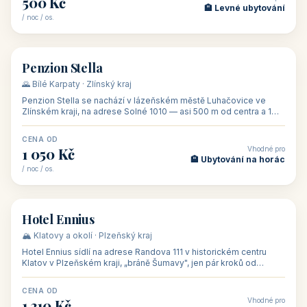
🏡 penzion
Penzion U Méďů
🏰 Lipno · Jižní Čechy (Jihočeský kraj)
Rodinný penzion U Méďů s restaurací se nachází v osadě Hůrka u
Horní Plané, přímo na břehu jezera Lipno, v turistické oblasti
Šumava. Pokoje
CENA OD
Vhodné pro
590 Kč
🏨 Ubytování s dětmi
/ noc / os.
👥 28
🏡 penzion
Penzion U Zámku
🍷 Slovácko · Jižní Morava (Jihomoravský kraj)
Penzion U Zámku se nachází přímo u zámku v Miloticích na jižní
Moravě, jedné z nejvýznamnějších barokních památek na Moravě,
v budově bývalé
CENA OD
Vhodné pro
500 Kč
🏨 Levné ubytování
/ noc / os.
👥 44