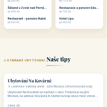
jsou pro Vás připraveny
jsou pro Vás připraveny
objekty, které svojí
objekty, které jsou na
V TÉTO KATEGORII:
V TÉTO KATEGORII:
stavbou, polohou anebo
milovníky cykloturistiky
Penzion U Méďů
Penzion U Méďů
zaměřením nabízí
připraveny. Většinou mají
od 590 Kč
od 590 Kč
romantické pobyty.
přímo kolárny a...
Penzion Dřevák
Penzion Pepicentrum
Romantické ...
od 525 Kč
od 250 Kč
Restaurace a penzion Eduard
Hotel Happy Star
👥
💼
od 700 Kč
od 875 Kč
👥
💼
32 objektů
31 objektů
Skupinové pobyty
Firemní akce,
školení
V našem katalogu -
V našem katalogu –
skupinové pobyty - jsou
firemní akce, školení –
pro Vás připraveny
jsou pro Vás připraveny
objekty, které nabízí
objekty, které mají
V TÉTO KATEGORII:
V TÉTO KATEGORII:
ubytování skupin v
zkušenosti pořádat i
Penzion U Méďů
Hotel a restaurace Koníček
penzionech, hotelích a
menší firemní akce a
od 590 Kč
od 1 170 Kč
apartmánech v ČR.
firemní školení, ale také
Šikland u Zvole nad Pernštejnem
Restaurace a penzion Eduard
Budete překva...
ob...
od 490 Kč
od 700 Kč
Restaurant - pension Rubín
Hotel Lípa