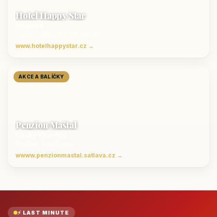
Hotel Happy Star
Hnanice
Luxusní ubytování jižní Morava
www.hotelhappystar.cz →
AKCE A BALÍČKY
Penzion Maštal
Český Krumlov
Penzion a restaurace
wwww.penzionmastal.satlava.cz →
⚡ LAST MINUTE