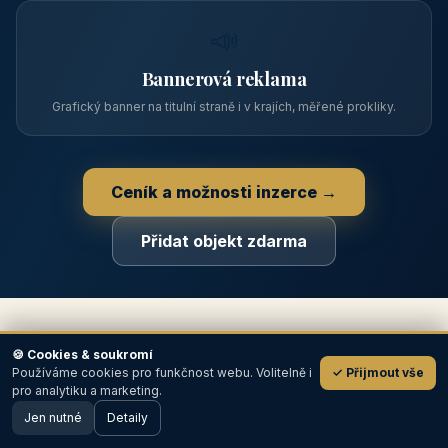
📋
Zápis v katalogu
Profil objektu, fotogalerie, kontakt, vlastní webová prezentace
a poptávky zdarma.
NEJPRODÁVANĚJŠÍ
⭐
Prémiový partner
TOP pozice na titulce, přednost ve výpisech, zlatý odznak a
banner.
🍪 Cookies & soukromí
Používáme cookies pro funkčnost webu. Volitelně i
✓ Přijmout vše
💬
📣
pro analytiku a marketing.
Jen nutné
Detaily
🖥️ Desktop verze
Design
Bannerová reklama