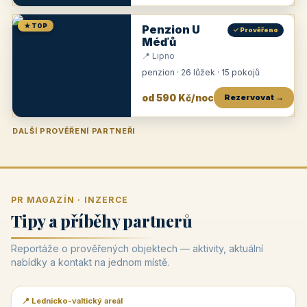
★ TOP
Penzion U
✓ Prověřeno
Méďů
📍 Lipno
penzion · 26 lůžek · 15 pokojů
od 590 Kč/noc
Rezervovat →
DALŠÍ PROVĚŘENÍ PARTNEŘI
Penzion U Zámku
Pension Faber
Penzion a vinařství Dobrovolný
Penzion a restaurace Maštal
Krčma Šatlava
Hotel Rozvoj
Penzion Zvoneček
Penzion Selský dvůr
Penzion Thallerův dům
Hotel Lípa
★
od 500 Kč
★
od 845 Kč
★
od 300 Kč
★
od 360 Kč
★
🍽️
★
od 400 Kč
★
od 550 Kč
★
od 530 Kč
★
od 1 190 Kč
★
od 450 Kč
PR MAGAZÍN · INZERCE
Tipy a příběhy partnerů
Reportáže o prověřených objektech — aktivity, aktuální
nabídky a kontakt na jednom místě.
📍 Lednicko-valtický areál
📰 PR článek