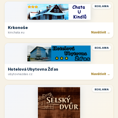
Jetřichovice
Navštívit →
hotelvysokalipa.cz
REKLAMA
Beskydy
Navštívit →
pepicentrum.cz
REKLAMA