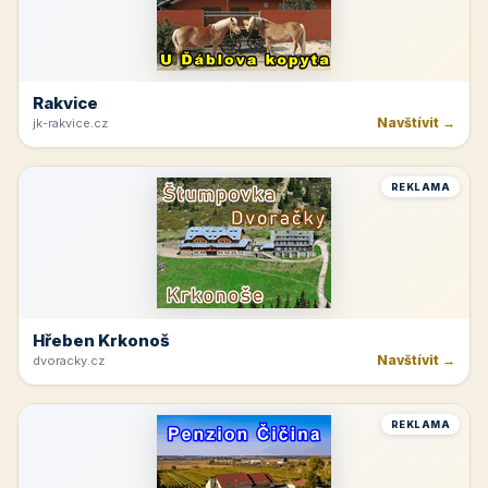
Horná Planá
Navštívit →
lipno-hochficht.cz
REKLAMA
Hotel Lužnice
Navštívit →
hotel-luznice.cz
REKLAMA