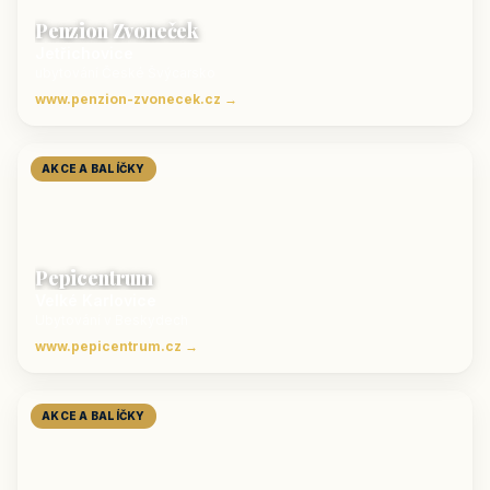
Penzion Zvoneček
Jetřichovice
ubytování České Švýcarsko
www.penzion-zvonecek.cz →
AKCE A BALÍČKY
Pepicentrum
Velké Karlovice
Ubytování v Beskydech
www.pepicentrum.cz →
AKCE A BALÍČKY