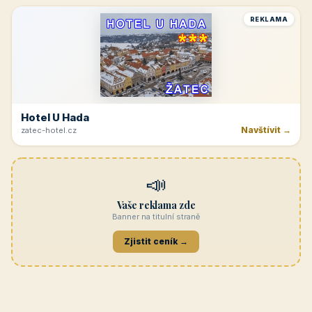
Navštívit →
cicinatvrdonice.cz
REKLAMA
Penzion Jasmín
Navštívit →
penzion-jasmin.cz
REKLAMA
Beskydy
Navštívit →
penzionrozkvet.cz
REKLAMA