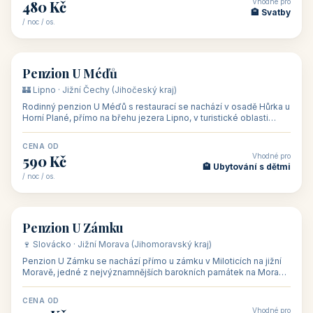
🏨 hotel
Hotel Happy Star
🍷 Znojemsko · Jižní Morava (Jihomoravský kraj)
Hotel Happy Star**** je wellness hotel v obci Hnanice na okraji
Národního parku Podyjí, asi 8–9 km od Znojma a nedaleko
rakouských hranic, v
CENA OD
Vhodné pro
875 Kč
💼 Firemní akce, škol
/ noc / os.
👥 15
🏡 penzion
Penzion ve vinařství Maláník - Osička
🍷 Podluží · Jižní Morava (Jihomoravský kraj)
Penzion ve vinařství Maláník-Osička se nachází v obci Mikulčice
na jižní Moravě, v lokalitě Těšické búdy, v srdci vinařské
podoblasti Slovác
CENA OD
Vhodné pro
480 Kč
🏨 Svatby
/ noc / os.
👥 26