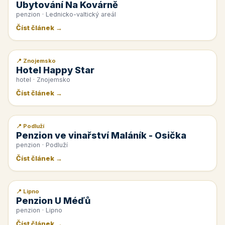
Ubytování Na Kovárně
penzion · Lednicko-valtický areál
Číst článek →
📍 Znojemsko
📰 PR článek
Hotel Happy Star
hotel · Znojemsko
Číst článek →
📍 Podluží
📰 PR článek
Penzion ve vinařství Maláník - Osička
penzion · Podluží
Číst článek →
📍 Lipno
📰 PR článek
Penzion U Méďů
penzion · Lipno
Číst článek →