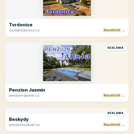
Rakvice
Navštívit →
jk-rakvice.cz
REKLAMA
Hřeben Krkonoš
Navštívit →
dvoracky.cz
REKLAMA
Tvrdonice