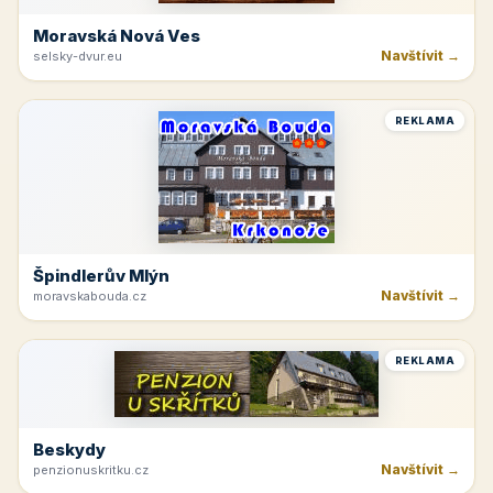
Krkonoše
Navštívit →
kinchata.eu
REKLAMA
Hotelová Ubytovna Žďas
Navštívit →
ubytovnazdas.cz
REKLAMA
Moravská Nová Ves
Navštívit →
selsky-dvur.eu