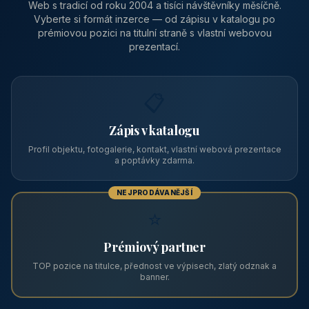
Pension Kalista
🏔️ Klatovy a okolí · Plzeňský kraj
Pension Kalista se nachází v osadě Radinovy, místní části obce
Vrhaveč, v okrese Klatovy v Plzeňském kraji, v podhůří Šumavy
— do města Klat
CENA OD
Vhodné pro
590 Kč
🏨 Levné ubytování
/ noc / os.
PRO PROVOZOVATELE
Zviditelněte svůj objekt na ABC
Web s tradicí od roku 2004 a tisíci návštěvníky měsíčně.
Vyberte si formát inzerce — od zápisu v katalogu po
prémiovou pozici na titulní straně s vlastní webovou
prezentací.