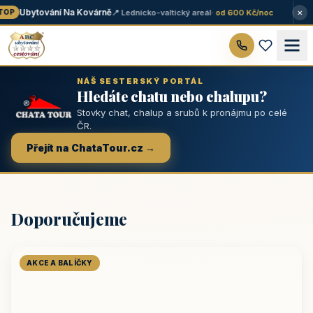
×
Ubytování Na Kovárně
📍 Lednicko-valtický areál
· od 600 Kč/noc
OP
NÁŠ SESTERSKÝ PORTÁL
Hledáte chatu nebo chalupu?
Stovky chat, chalup a srubů k pronájmu po celé
ČR.
Přejít na ChataTour.cz →
Doporučujeme
AKCE A BALÍČKY