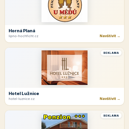
Velké Bílovice
Navštívit →
vinarstvi-spevak.cz
REKLAMA
Beskydy
Navštívit →
ubozenky.cz
REKLAMA