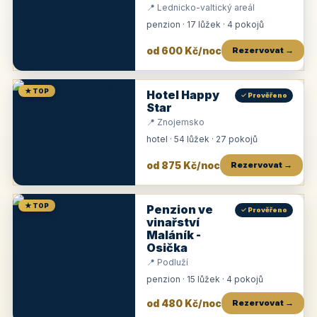
📍 Lednicko-valtický areál
penzion · 17 lůžek · 4 pokojů
od 600 Kč/noc
Rezervovat →
★ TOP
Hotel Happy
✓ Prověřeno
Star
📍 Znojemsko
hotel · 54 lůžek · 27 pokojů
od 875 Kč/noc
Rezervovat →
★ TOP
Penzion ve
✓ Prověřeno
vinařství
Maláník -
Osička
📍 Podluží
penzion · 15 lůžek · 4 pokojů
od 480 Kč/noc
Rezervovat →