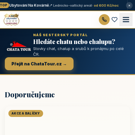
×
Ubytování Na Kovárně
📍 Lednicko-valtický areál
· od 600 Kč/noc
OP
NÁŠ SESTERSKÝ PORTÁL
Hledáte chatu nebo chalupu?
Stovky chat, chalup a srubů k pronájmu po celé
ČR.
Přejít na ChataTour.cz →
Doporučujeme
AKCE A BALÍČKY