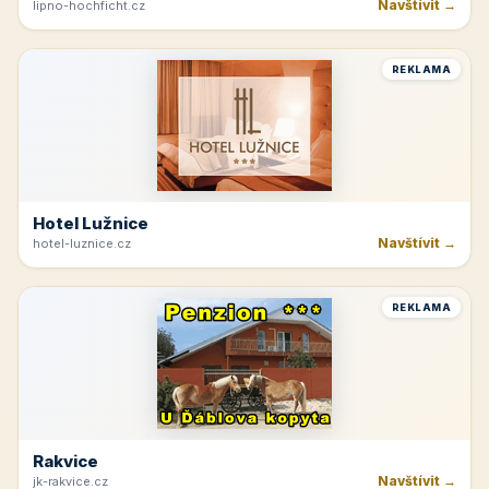
Beskydy
Navštívit →
ubozenky.cz
REKLAMA
Horná Planá
Navštívit →
lipno-hochficht.cz
REKLAMA