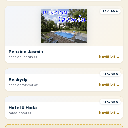
Hřeben Krkonoš
Navštívit →
dvoracky.cz
REKLAMA
Tvrdonice
Navštívit →
cicinatvrdonice.cz
REKLAMA