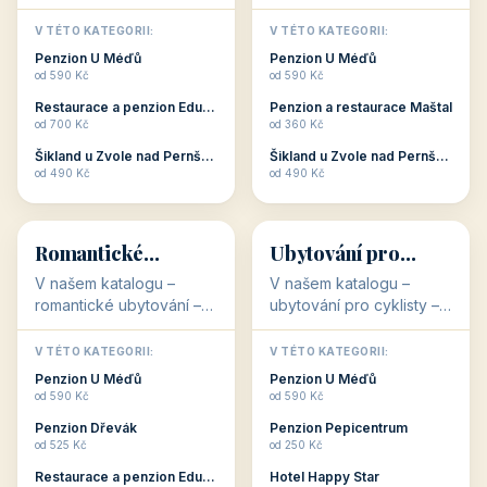
Oblíbené kategorie
CO HLEDÁTE?
🥾
💰
🥾
💰
36 objektů
34 objektů
Aktivní dovolená
Kvalitní levné
ubytování
V našem katalogu –
V našem katalogu –
aktivní dovolená – jsou
kvalitní levné ubytování –
pro Vás připraveny
jsou pro Vás připraveny
objekty, které s aktivní
objekty, které nabízí
V TÉTO KATEGORII:
V TÉTO KATEGORII:
dovolenou přímo
cenově dostupné
Restaurace a penzion Eduard
Penzion U Méďů
souvisejí. Aktivní
ubytování v ČR. Budete
od 700 Kč
od 590 Kč
dovolená nebo aktivní
překvapeni, že i v nižší
Penzion Pepicentrum
Hotel a restaurace Koníček
odpočinek jso...
c...
od 250 Kč
od 1 170 Kč
Hotel Garni Vildštejn
Šikland u Zvole nad Pernštejnem
👨‍👩‍👧‍👦
🧓
od 310 Kč
od 490 Kč
👨‍👩‍👧‍👦
🧓
34 objektů
33 objektů
Ubytování pro
Ubytování pro
rodiny
seniory
V našem katalogu -
V katalogu ubytování pro