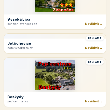
Hnanice
Navštívit →
hotelhappystar.cz
REKLAMA
Vysoká Lípa
Navštívit →
penzion-zvonecek.cz
REKLAMA
Jetřichovice
Navštívit →
hotelvysokalipa.cz