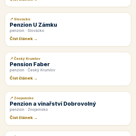
📍 Slovácko
📰 PR článek
Penzion U Zámku
penzion · Slovácko
Číst článek →
📍 Český Krumlov
📰 PR článek
Pension Faber
penzion · Český Krumlov
Číst článek →
📍 Znojemsko
📰 PR článek
Penzion a vinařství Dobrovolný
penzion · Znojemsko
Číst článek →