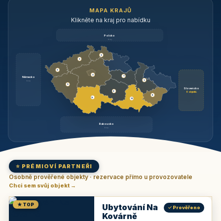
MAPA KRAJŮ
Klikněte na kraj pro nabídku
Polsko
brzy
3
3
3
3
1
Německo
1
brzy
3
Slovensko
2
6 objektů
6
9
11
Rakousko
brzy
⭐ PRÉMIOVÍ PARTNEŘI
Osobně prověřené objekty · rezervace přímo u provozovatele
Chci sem svůj objekt →
★ TOP
Ubytování Na
✓ Prověřeno
Kovárně