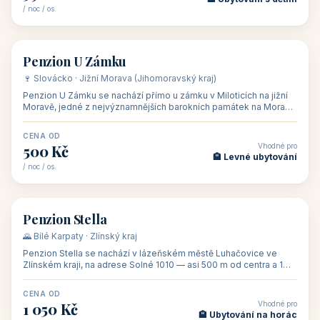
CENA OD
Vhodné pro
875 Kč
💼 Firemní akce, škol
/ noc / os.
👥 15
🏡 penzion
Penzion ve vinařství Maláník - Osička
🍷 Podluží · Jižní Morava (Jihomoravský kraj)
Penzion ve vinařství Maláník-Osička se nachází v obci Mikulčice
na jižní Moravě, v lokalitě Těšické búdy, v srdci vinařské
podoblasti Slovác
CENA OD
Vhodné pro
480 Kč
🏨 Svatby
/ noc / os.
👥 26
🏡 penzion
Penzion U Méďů
🏰 Lipno · Jižní Čechy (Jihočeský kraj)
Rodinný penzion U Méďů s restaurací se nachází v osadě Hůrka u
Horní Plané, přímo na břehu jezera Lipno, v turistické oblasti
Šumava. Pokoje