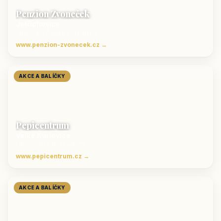
Penzion Zvoneček
Jetřichovice
ubytování České Švýcarsko
www.penzion-zvonecek.cz →
AKCE A BALÍČKY
Pepicentrum
Velké Karlovice
Ubytování v Beskydech
www.pepicentrum.cz →
AKCE A BALÍČKY