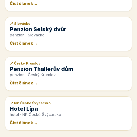
Číst článek →
📍 Slovácko
📰 PR článek
Penzion Selský dvůr
penzion · Slovácko
Číst článek →
📍 Český Krumlov
📰 PR článek
Penzion Thallerův dům
penzion · Český Krumlov
Číst článek →
📍 NP České Švýcarsko
📰 PR článek
Hotel Lípa
hotel · NP České Švýcarsko
Číst článek →