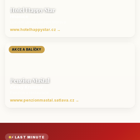
Hotel Happy Star
Hnanice
Luxusní ubytování jižní Morava
www.hotelhappystar.cz →
AKCE A BALÍČKY
Penzion Maštal
Český Krumlov
Penzion a restaurace
wwww.penzionmastal.satlava.cz →
⚡ LAST MINUTE