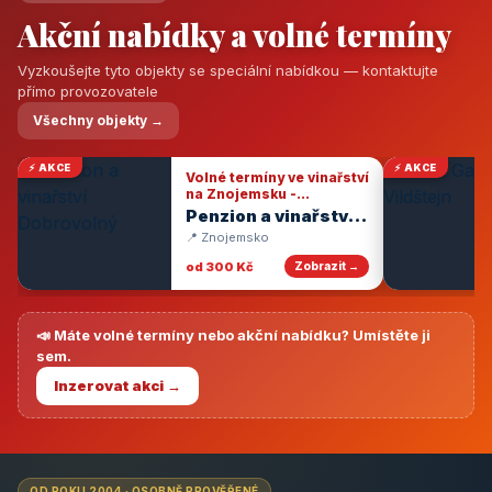
Akční nabídky a volné termíny
Vyzkoušejte tyto objekty se speciální nabídkou — kontaktujte
přímo provozovatele
Všechny objekty →
⚡ AKCE
⚡ AKCE
Volné termíny ve vinařství
na Znojemsku -
degustace vín
Penzion a vinařství
Dobrovolný
📍 Znojemsko
od 300 Kč
Zobrazit →
📣 Máte volné termíny nebo akční nabídku? Umístěte ji
sem.
Inzerovat akci →
OD ROKU 2004 · OSOBNĚ PROVĚŘENÉ