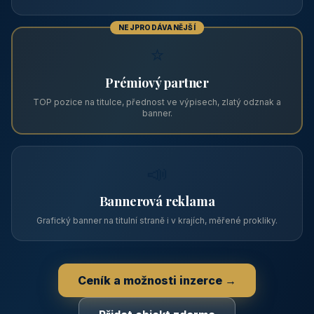
Vhodné pro
590 Kč
🏨 Levné ubytování
/ noc / os.
PRO PROVOZOVATELE
Zviditelněte svůj objekt na ABC
Web s tradicí od roku 2004 a tisíci návštěvníky měsíčně.
Vyberte si formát inzerce — od zápisu v katalogu po
prémiovou pozici na titulní straně s vlastní webovou
prezentací.
📋
Zápis v katalogu