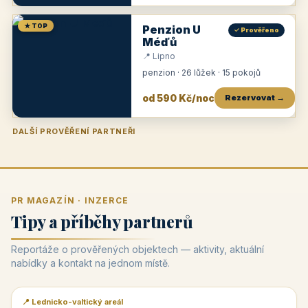
★ TOP
Penzion U
✓ Prověřeno
Méďů
📍 Lipno
penzion · 26 lůžek · 15 pokojů
od 590 Kč/noc
Rezervovat →
DALŠÍ PROVĚŘENÍ PARTNEŘI
Penzion U Zámku
Pension Faber
Penzion a vinařství Dobrovolný
Penzion a restaurace Maštal
Krčma Šatlava
Hotel Rozvoj
Penzion Zvoneček
Penzion Selský dvůr
Penzion Thallerův dům
Hotel Lípa
★
od 500 Kč
★
od 845 Kč
★
od 300 Kč
★
od 360 Kč
★
🍽️
★
od 400 Kč
★
od 550 Kč
★
od 530 Kč
★
od 1 190 Kč
★
od 450 Kč
PR MAGAZÍN · INZERCE
Tipy a příběhy partnerů
Reportáže o prověřených objektech — aktivity, aktuální
nabídky a kontakt na jednom místě.
📍 Lednicko-valtický areál
📰 PR článek