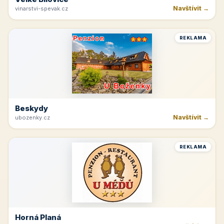
Špindlerův Mlýn
Navštívit →
moravskabouda.cz
REKLAMA
Beskydy
Navštívit →
penzionuskritku.cz
REKLAMA
Velké Bílovice
Navštívit →
vinarstvi-spevak.cz
REKLAMA