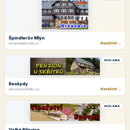
Hotelová Ubytovna Žďas
Navštívit →
ubytovnazdas.cz
REKLAMA
Moravská Nová Ves
Navštívit →
selsky-dvur.eu
REKLAMA