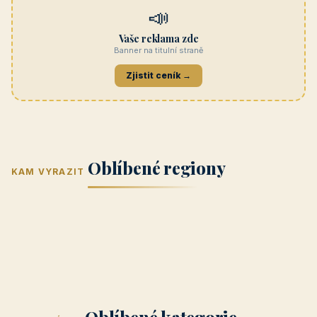
Penzion Jasmín
Navštívit →
penzion-jasmin.cz
REKLAMA
Beskydy
Navštívit →
penzionrozkvet.cz
REKLAMA
Hotel U Hada
Navštívit →
zatec-hotel.cz