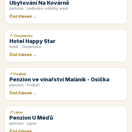
Ubytování Na Kovárně
penzion · Lednicko-valtický areál
Číst článek →
📍 Znojemsko
📰 PR článek
Hotel Happy Star
hotel · Znojemsko
Číst článek →
📍 Podluží
📰 PR článek
Penzion ve vinařství Maláník - Osička
penzion · Podluží
Číst článek →
📍 Lipno
📰 PR článek
Penzion U Méďů
penzion · Lipno
Číst článek →