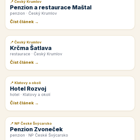
📍 Český Krumlov
📰 PR článek
Penzion a restaurace Maštal
penzion · Český Krumlov
Číst článek →
📍 Český Krumlov
📰 PR článek
Krčma Šatlava
restaurace · Český Krumlov
Číst článek →
📍 Klatovy a okolí
📰 PR článek
Hotel Rozvoj
hotel · Klatovy a okolí
Číst článek →
📍 NP České Švýcarsko
📰 PR článek
Penzion Zvoneček
penzion · NP České Švýcarsko