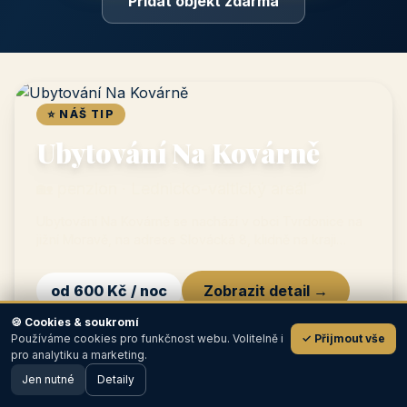
Profil objektu, fotogalerie, kontakt, vlastní webová prezentace
a poptávky zdarma.
NEJPRODÁVANĚJŠÍ
⭐
Prémiový partner
TOP pozice na titulce, přednost ve výpisech, zlatý odznak a
banner.
📣
Bannerová reklama
Grafický banner na titulní straně i v krajích, měřené prokliky.
🍪 Cookies & soukromí
Používáme cookies pro funkčnost webu. Volitelně i
✓ Přijmout vše
💬
pro analytiku a marketing.
Jen nutné
Detaily
Ceník a možnosti inzerce →
🖥️ Desktop verze
Design